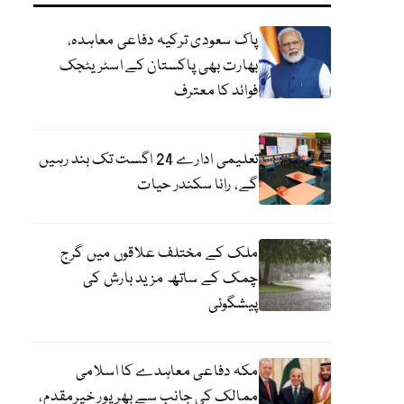
پاک سعودی ترکیہ دفاعی معاہدہ،
بھارت بھی پاکستان کے اسٹریٹجک
فوائد کا معترف
تعلیمی ادارے 24 اگست تک بند رہیں
گے، رانا سکندر حیات
ملک کے مختلف علاقوں میں گرج
چمک کے ساتھ مزید بارش کی
پیشگوئی
مکہ دفاعی معاہدے کا اسلامی
ممالک کی جانب سے بھرپور خیرمقدم،