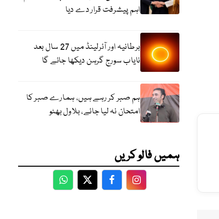
اہم پیشرفت قرار دے دیا
برطانیہ اور آئرلینڈ میں 27 سال بعد
نایاب سورج گرہن دیکھا جائے گا
ہم صبر کر رہے ہیں، ہمارے صبر کا
امتحان نہ لیا جائے، بلاول بھٹو
ہمیں فالو کریں
WhatsApp
Twitter
Facebook
Facebook