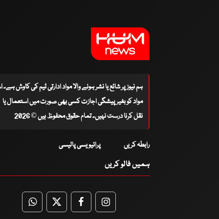
ہم نیوز پر شائع یا نشر ہونے والا مواد ادارتی ٹیم کی کاوش ہے۔ 
مواد کو بغیر پیشگی اجازت کسی بھی صورت میں استعمال یا
نقل کرنا درست نہیں۔ تمام حقوق محفوظ ہیں © 2026
رابطہ کریں
پرائیویسی پالیسی
ہمیں فالو کریں
WhatsApp
Twitter
Facebook
Facebook