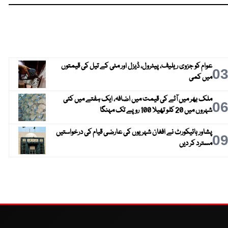
عوام کو جزوی ریلیف، پیٹرول، ڈیزل اور مٹی کے تیل کی قیمتوں
0
میں کمی
ملک بھر میں آٹے کی قیمت میں اضافہ، ایک ہفتے میں کئی
0
شہروں میں 20 کلو تھیلا 100 روپے تک مہنگا
پشاور ہائیکورٹ نے افغان شہریوں کی عارضی قیام کی درخواستیں
0
مسترد کر دیں