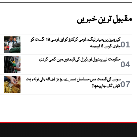
مقبول ترین خبریں
کیریبین پریمیئر لیگ ، قومی کرکٹرز کو این او سی 19 اگست کو
01
جاری کرنے کا فیصلہ
حکومت نے پیٹرول اور ڈیزل کی قیمتوں میں کمی کر دی
04
سونے کی قیمت میں مسلسل تیسرے روز بڑا اضافہ ، فی تولہ ریٹ
07
کہاں تک جا پہنچا؟