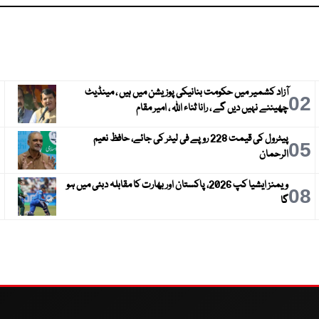
آزاد کشمیر میں حکومت بنانیکی پوزیشن میں ہیں ، مینڈیٹ
3
02
چھیننے نہیں دیں گے ، رانا ثناء اللہ ، امیر مقام
پیٹرول کی قیمت 228 روپے فی لیٹر کی جائے، حافظ نعیم
6
05
الرحمان
ویمنز ایشیا کپ 2026، پاکستان اور بھارت کا مقابلہ دبئی میں ہو
9
08
گا