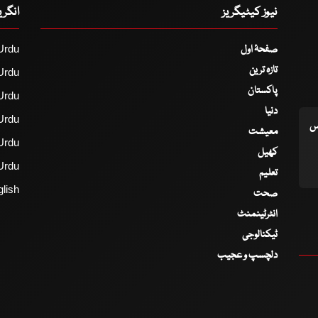
نیوز کیٹیگریز
انگر
صفحۂ اول
Urdu
تازہ ترین
Urdu
پاکستان
Urdu
دنیا
Urdu
اس
معیشت
Urdu
کھیل
Urdu
تعلیم
lish
صحت
انٹرٹینمنٹ
ٹیکنالوجی
دلچسپ و عجیب