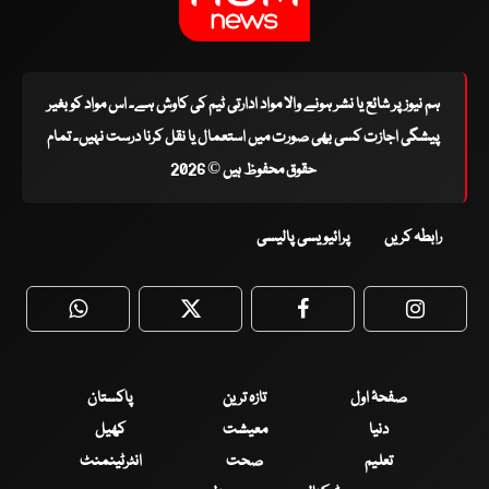
ہم نیوز پر شائع یا نشر ہونے والا مواد ادارتی ٹیم کی کاوش ہے۔ اس مواد کو بغیر
پیشگی اجازت کسی بھی صورت میں استعمال یا نقل کرنا درست نہیں۔ تمام
حقوق محفوظ ہیں © 2026
رابطہ کریں
پرائیویسی پالیسی
WhatsApp
Twitter
Facebook
Faceboo
صفحۂ اول
تازہ ترین
پاکستان
دنیا
معیشت
کھیل
تعلیم
صحت
انٹرٹینمنٹ