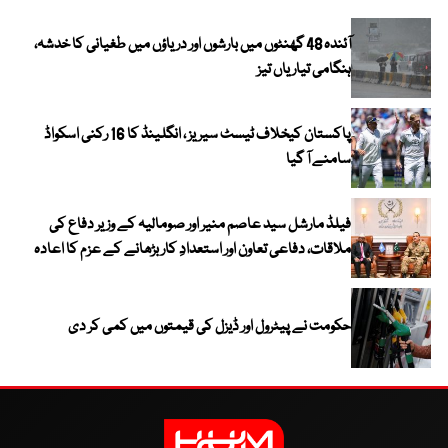
آئندہ 48 گھنٹوں میں بارشوں اور دریاؤں میں طغیانی کا خدشہ،
ہنگامی تیاریاں تیز
پاکستان کیخلاف ٹیسٹ سیریز ، انگلینڈ کا 16 رکنی اسکواڈ
سامنے آ گیا
فیلڈ مارشل سید عاصم منیر اور صومالیہ کے وزیر دفاع کی
ملاقات، دفاعی تعاون اور استعدادِ کار بڑھانے کے عزم کا اعادہ
حکومت نے پیٹرول اور ڈیزل کی قیمتوں میں کمی کر دی