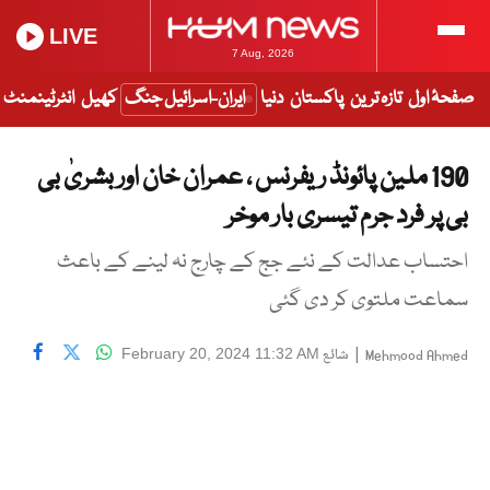
LIVE
7 Aug, 2026
صفحۂ اول
تازہ ترین
پاکستان
دنیا
ایران-اسرائیل جنگ
کھیل
انٹرٹینمنٹ
190 ملین پائونڈ ریفرنس ، عمران خان اور بشریٰ بی
بی پر فرد جرم تیسری بار موخر
احتساب عدالت کے نئے جج کے چارج نہ لینے کے باعث
سماعت ملتوی کر دی گئی
|
شائع
February 20, 2024 11:32 AM
Mehmood Ahmed