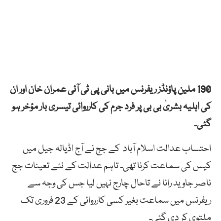
190 ملین پاؤنڈز ریفرنس میں بانی پی ٹی آئی عمران خان اور ان
کی اہلیہ بشریٰ بی بی پر فرد جرم کی کارروائی تیسری بار مؤخر ہو
گئی۔
احتساب عدالت اسلام آباد کے جج نے آج اڈیالہ جیل میں
کیس کی سماعت کرنا تھی۔ تاہم عدالت کے نئے تعینات جج
ناصر جاوید رانا نے تاحال چارج نہیں لیا جس کی وجہ سے
ریفرنس میں سماعت بغیر کسی کارروائی کے 23 فروری تک
ملتوی کر دی گئی۔