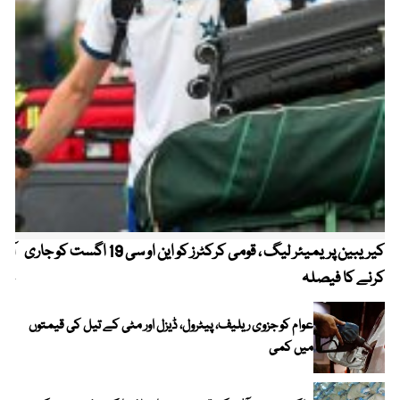
کیریبین پریمیئر لیگ ، قومی کرکٹرز کو این او سی 19 اگست کو جاری
آز
کرنے کا فیصلہ
چھی
عوام کو جزوی ریلیف، پیٹرول، ڈیزل اور مٹی کے تیل کی قیمتوں
میں کمی