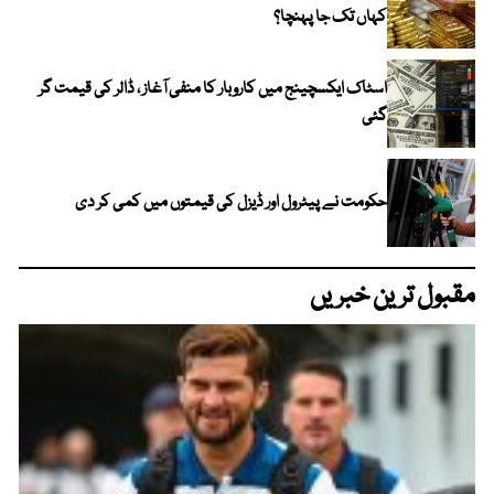
کہاں تک جا پہنچا؟
اسٹاک ایکسچینج میں کاروبار کا منفی آغاز ، ڈالر کی قیمت گر
گئی
حکومت نے پیٹرول اور ڈیزل کی قیمتوں میں کمی کر دی
مقبول ترین خبریں