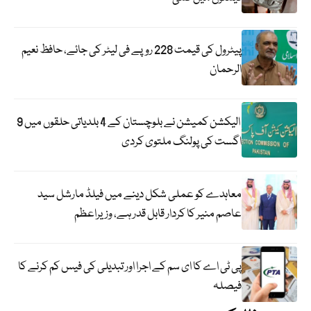
پیٹرول کی قیمت 228 روپے فی لیٹر کی جائے، حافظ نعیم
الرحمان
الیکشن کمیشن نے بلوچستان کے 4 بلدیاتی حلقوں میں 9
اگست کی پولنگ ملتوی کردی
معاہدے کو عملی شکل دینے میں فیلڈ مارشل سید
عاصم منیر کا کردار قابل قدر ہے، وزیراعظم
پی ٹی اے کا ای سم کے اجرا اور تبدیلی کی فیس کم کرنے کا
فیصلہ