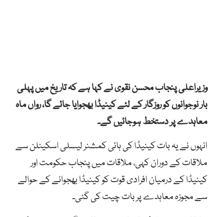
وزیراعلی پنجاب محسن نقوی نے کہا ہے کہ تاریخ میں پہلی
بار نوجوانوں کو روزگار کے لئے کینیڈا بھجوایا جائے گا، رواں ماہ
معاہدے پر دستخط ہوجائیں گے۔
انہوں نے یہ بات کینیڈا کی ہائی کمشنر لیسلی اسکینلن سے
ملاقات کے دوران کہی، ملاقات میں پنجاب حکومت اور
کینیڈا کے درمیان افرادی قوت کو کینیڈا بھجوانے کے حوالے
سے مجوزہ معاہدے پر بات چیت کی گئی۔