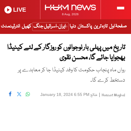
LIVE
8 Aug, 2026
صفحۂ اول
تازہ ترین
پاکستان
دنیا
ایران-اسرائیل جنگ
کھیل
انٹرٹینمنٹ
تاریخ میں پہلی بار نوجوانوں کو روزگار کے لئے کینیڈا
بھجوایا جائے گا، محسن نقوی
رواں ماہ پنجاب حکومت کا وفد کینیڈا جا کر معاہدے پر
دستخط کرے گا۔
|
شائع
January 18, 2024 6:55 PM
Hasnat Mughal