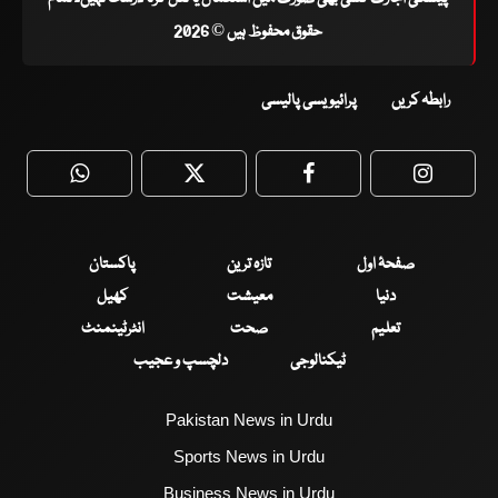
حقوق محفوظ ہیں © 2026
رابطہ کریں
پرائیویسی پالیسی
WhatsApp
Twitter
Facebook
Faceboo
صفحۂ اول
تازہ ترین
پاکستان
دنیا
معیشت
کھیل
تعلیم
صحت
انٹرٹینمنٹ
ٹیکنالوجی
دلچسپ و عجیب
Pakistan News in Urdu
Sports News in Urdu
Business News in Urdu