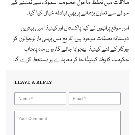
ملاقات میں تحفظ ماحول خصوصا اسموگ سے نمٹنے کے
حوالے سے تعاون بڑھانے پر بھی تبادلہ خیال کیا گیا۔
اس موقع پرانہوں نے کہا پاکستان اور کینیڈا میں بہترین
دوستانہ تعلقات موجود ہیں، تاریخ میں پہلی بار نوجوانوں کو
روزگار کے لئے کینیڈا بھجوایا جائے گا، رواں ماہ پنجاب
حکومت کا وفد کینیڈا جا کر معاہدے پر دستخط کرے گا۔
LEAVE A REPLY