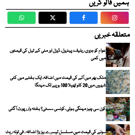
ہمیں فالو کریں
WhatsApp
Twitter
Facebook
Faceboo
متعلقہ خبریں
عوام کو جزوی ریلیف، پیٹرول، ڈیزل اور مٹی کے تیل کی قیمتوں
میں کمی
ملک بھر میں آٹے کی قیمت میں اضافہ، ایک ہفتے میں کئی
شہروں میں 20 کلو تھیلا 100 روپے تک مہنگا
کون سی چیز مہنگی ہوئی ،کونسی سستی؟ ہفتہ وار رپورٹ آگئی
سونے کی قیمت میں مسلسل تیسرے روز بڑا اضافہ ، فی تولہ ریٹ