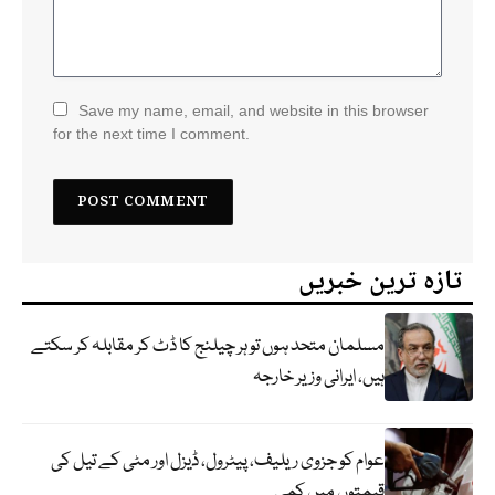
Save my name, email, and website in this browser
for the next time I comment.
تازہ ترین خبریں
مسلمان متحد ہوں تو ہر چیلنج کا ڈٹ کر مقابلہ کر سکتے
ہیں، ایرانی وزیر خارجہ
عوام کو جزوی ریلیف، پیٹرول، ڈیزل اور مٹی کے تیل کی
قیمتوں میں کمی