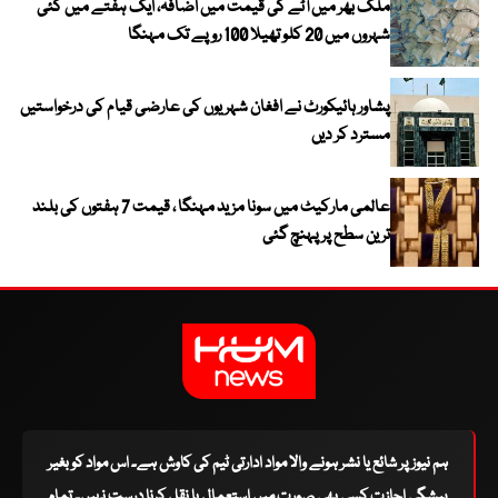
ملک بھر میں آٹے کی قیمت میں اضافہ، ایک ہفتے میں کئی
شہروں میں 20 کلو تھیلا 100 روپے تک مہنگا
پشاور ہائیکورٹ نے افغان شہریوں کی عارضی قیام کی درخواستیں
مسترد کر دیں
عالمی مارکیٹ میں سونا مزید مہنگا ، قیمت 7 ہفتوں کی بلند
ترین سطح پر پہنچ گئی
ہم نیوز پر شائع یا نشر ہونے والا مواد ادارتی ٹیم کی کاوش ہے۔ اس مواد کو بغیر
پیشگی اجازت کسی بھی صورت میں استعمال یا نقل کرنا درست نہیں۔ تمام