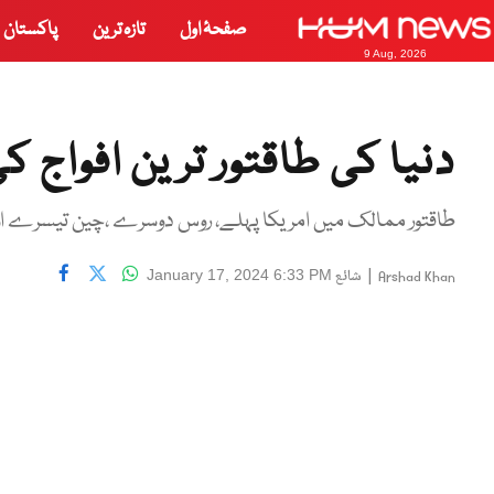
صفحۂ اول
تازہ ترین
پاکستان
9 Aug, 2026
دنیا کی طاقتور ترین افواج 
طاقتور ممالک میں امریکا پہلے، روس دوسرے ،چین تیسرے اور پا
|
شائع
January 17, 2024 6:33 PM
Arshad Khan