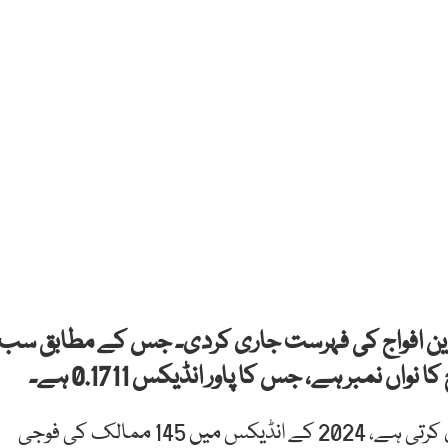
ترین افواج کی فہرست جاری کردی۔
جس کے مطابق سب
 نمبر ہے، جس کا پاور انڈیکس 0.1711 ہے۔
گلوبل فائر پاور ہر سال افواج کی پاور انڈیکس ریٹنگ جاری کرتی ہے، 2024 کے انڈیکس میں 145 ممالک کی فوجی