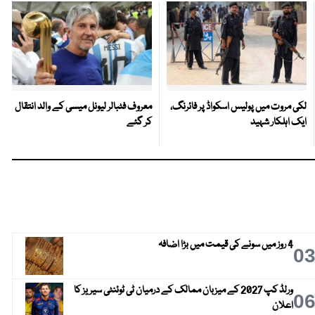
لکی مروت میں پولیس اسکواڈ پر فائرنگ،
معروف فٹبالر لیونل میسی کے والد انتقال
ایک اہلکار شہید
کر گئے
4 روز میں سونے کی قیمت میں بڑا اضافہ
0
ورلڈ کپ 2027 کے میزبان ممالک کے درمیان ٹی ٹوئنٹی سیریز کا
0
اعلان