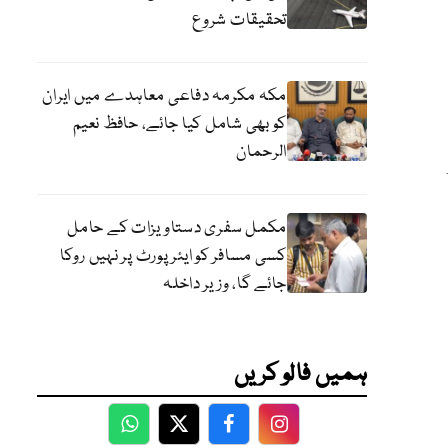
تحقیقات شروع
مکہ مکرمہ دفاعی معاہدے میں ایران
کو بھی شامل کیا جائے، حافظ نعیم
الرحمان
مکمل سفری دستاویزات کے حامل
کسی مسافر کو ایئرپورٹ پر نہیں روکا
جائے گا، وزیر داخلہ
ہمیں فالو کریں
WhatsApp
Twitter
Facebook
Facebook