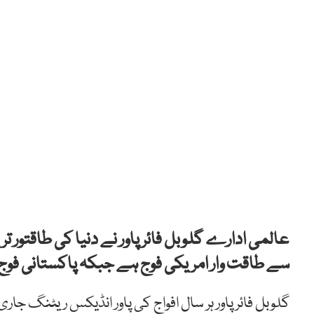
عالمی ادارے گلوبل فائر پاور نے دنیا کی طاقتور 
سے طاقت وار امریکی فوج ہے جبکہ پاکستانی فوج کا نواں