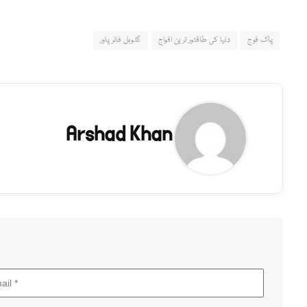
پاک فوج
دنیا کی طاقتور ترین افواج
گلوبل فائر پاور
Arshad Khan