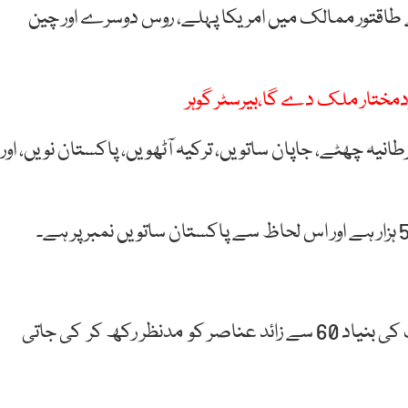
 طاقتور ممالک میں امریکا پہلے، روس دوسرے اور چین
خودمختار ملک دے گا،بیرسٹر گوہر
طانیہ چھٹے، جاپان ساتویں، ترکیہ آٹھویں، پاکستان نویں، اور
گلوبل فائر پاور انڈیکس کے مطابق فہرست میں رینگنگ کی بنیاد 60 سے زائد عناصر کو مدنظر رکھ کر کی جاتی