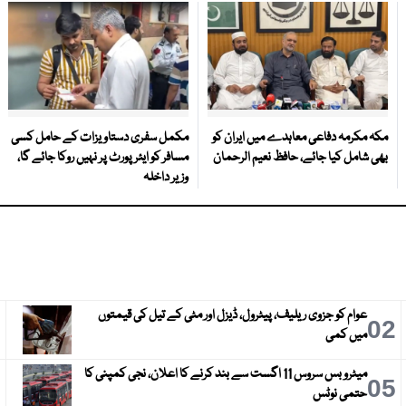
مکہ مکرمہ دفاعی معاہدے میں ایران کو
مکمل سفری دستاویزات کے حامل کسی
بھی شامل کیا جائے، حافظ نعیم الرحمان
مسافر کو ایئرپورٹ پر نہیں روکا جائے گا،
وزیر داخلہ
عوام کو جزوی ریلیف، پیٹرول، ڈیزل اور مٹی کے تیل کی قیمتوں
3
02
میں کمی
میٹرو بس سروس 11 اگست سے بند کرنے کا اعلان، نجی کمپنی کا
6
05
حتمی نوٹس