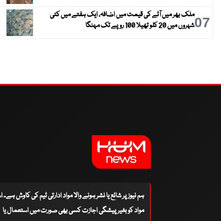
ملک بھر میں آٹے کی قیمت میں اضافہ، ایک ہفتے میں کئی
07
شہروں میں 20 کلو تھیلا 100 روپے تک مہنگا
ہم نیوز پر شائع یا نشر ہونے والا مواد ادارتی ٹیم کی کاوش ہے۔ 
مواد کو بغیر پیشگی اجازت کسی بھی صورت میں استعمال یا