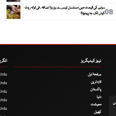
سونے کی قیمت میں مسلسل تیسرے روز بڑا اضافہ ، فی تولہ ریٹ
9
08
کہاں تک جا پہنچا؟
نیوز کیٹیگریز
انگر
صفحۂ اول
Urdu
تازہ ترین
Urdu
پاکستان
Urdu
دنیا
Urdu
اس
معیشت
Urdu
کھیل