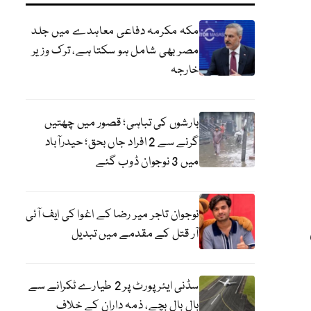
مکہ مکرمہ دفاعی معاہدے میں جلد
مصر بھی شامل ہو سکتا ہے، ترک وزیر
خارجہ
بارشوں کی تباہی؛ قصور میں چھتیں
گرنے سے 2 افراد جاں بحق؛ حیدرآباد
میں 3 نوجوان ڈوب گئے
نوجوان تاجر میر رضا کے اغوا کی ایف آئی
آر قتل کے مقدمے میں تبدیل
سڈنی ایئرپورٹ پر 2 طیارے ٹکرانے سے
بال بال بچے، ذمہ داران کے خلاف