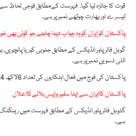
قوت کا جائزہ لیا گیا، فہرست کےمطابق فوجی لحاظ سے
تیسرے اور بھارت چوتھے نمبر پر ہے۔
پاکستان کو ایران کو وہ جواب دینا چاہئے جو کوئی بھی 
گوبل فائر پاور انڈیکس کے مطابق جنوبی کوریا پانچویں، بر
اٹلی دسویں نمبر پر ہے۔
پاکستان کی فوج میں فعال اہلکاروں کی تعداد 6لاکھ 54 ہزار ہے اور اس لحاظ سے پاکستان ساتویں نمبرپر ہے۔
پاکستان کاایران سے اپنا سفیر واپس بلانےکااعلان
ہے۔