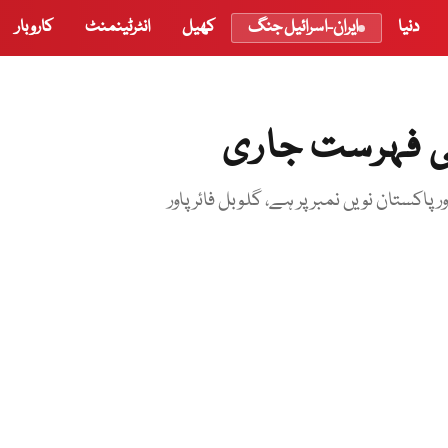
دنیا
ایران-اسرائیل جنگ
کھیل
انٹرٹینمنٹ
کاروبار
کی فہرست جاری
کستان نویں نمبر پر ہے، گلوبل فائر پاور