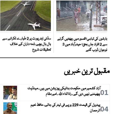
سڈنی ایئرپورٹ پر 2 طیارے ٹکرانے سے
بارشوں کی تباہی؛ قصور میں چھتیں گرنے
بال بال بچے، ذمہ داران کے خلاف
سے 2 افراد جاں بحق؛ حیدرآباد میں 3
تحقیقات شروع
نوجوان ڈوب گئے
مقبول ترین خبریں
آزاد کشمیر میں حکومت بنانیکی پوزیشن میں ہیں ، مینڈیٹ
01
چھیننے نہیں دیں گے ، رانا ثناء اللہ ، امیر مقام
پیٹرول کی قیمت 228 روپے فی لیٹر کی جائے، حافظ نعیم
04
الرحمان