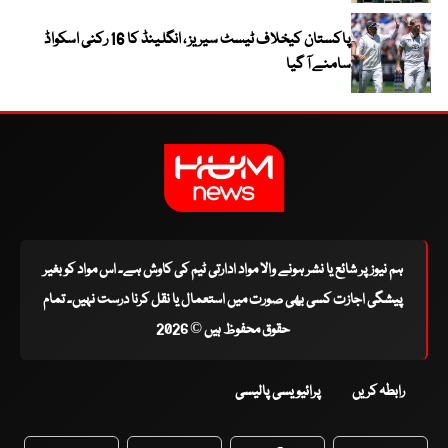
پاکستان کیخلاف ٹیسٹ سیریز ، انگلینڈ کا 16 رکنی اسکواڈ
سامنے آ گیا
ہم نیوز پر شائع یا نشر ہونے والا مواد ادارتی ٹیم کی کاوش ہے۔ اس مواد کو بغیر
پیشگی اجازت کسی بھی صورت میں استعمال یا نقل کرنا درست نہیں۔ تمام
حقوق محفوظ ہیں © 2026
رابطہ کریں
پرائیویسی پالیسی