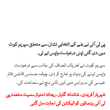
پی ٹی آئی نے بلے کے انتخابی نشان سے متعلق سپریم کورٹ
میں دی گئی اپنی درخواست واپس لے لی۔
سپریم کورٹ نے تحریک انصاف کی جانب سے درخواست
واپس لینے کی بنیاد پر خارج کر دی، چیف جسٹس قاضی فائز
عیسی کی سربراہی میں تین رکنی بنچ نے سماعت کی۔
شہریار آفریدی ، شاندانہ گلزار ، ریحانہ امتیاز سمیت متعدد پی
ٹی آئی رہنمائوں کو الیکشن کی اجازت مل گئی