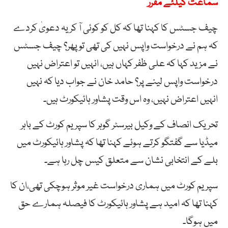
سماعت کیلئے مقرر
چیف جسٹس کا کہنا تھا کہ کل کو کوئی آ کر یہ دعویٰ کردے
کہ ہم نے درخواست واپس نہیں کی تھی تو پھر؟ چیف جسٹس
نے مزید کہا کہ علی ظفر کہاں ہیں، انہیں تو اعتراض نہیں
درخواست واپس لینے پر؟ حامد خان نے جواب دیا کہ نہیں
انہیں اعتراض نہیں، وہ اس وقت پشاور ہائیکورٹ ہیں۔
تحریک انصاف کے وکیل بیرسٹر گوہر کا سپریم کورٹ کے باہر
میڈیا سے گفتگو کرتے ہوئے کہنا تھا کہ پشاور ہائیکورٹ میں
بلے کے انتخابی نشان سے متعلق کیس چل رہا ہے۔
سپریم کورٹ میں ہماری درخواست غیر موثر ہوچکی تھی،ان کا
کہنا تھا کہ امید ہے پشاور ہائیکورٹ کا فیصلہ ہمارے حق
میں ہوگا۔