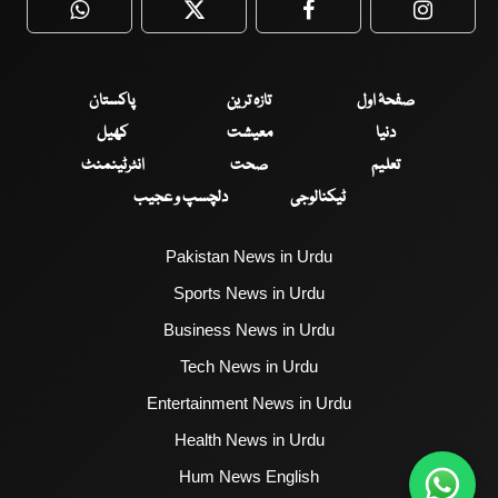
WhatsApp
Twitter
Facebook
Faceboo
صفحۂ اول
تازہ ترین
پاکستان
دنیا
معیشت
کھیل
تعلیم
صحت
انٹرٹینمنٹ
ٹیکنالوجی
دلچسپ و عجیب
Pakistan News in Urdu
Sports News in Urdu
Business News in Urdu
Tech News in Urdu
Entertainment News in Urdu
Health News in Urdu
Hum News English