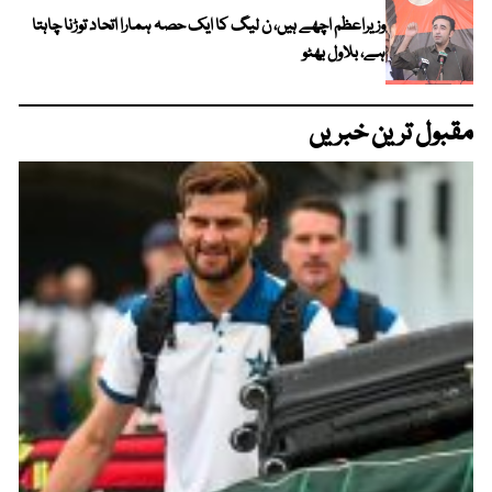
وزیراعظم اچھے ہیں، ن لیگ کا ایک حصہ ہمارا اتحاد توڑنا چاہتا
ہے، بلاول بھٹو
مقبول ترین خبریں