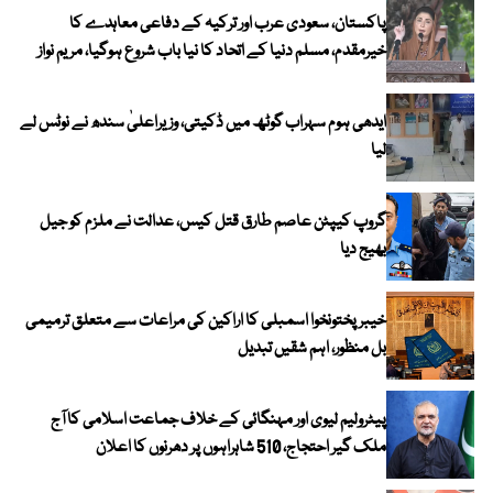
پاکستان، سعودی عرب اور ترکیہ کے دفاعی معاہدے کا
خیرمقدم، مسلم دنیا کے اتحاد کا نیا باب شروع ہوگیا، مریم نواز
ایدھی ہوم سہراب گوٹھ میں ڈکیتی، وزیراعلیٰ سندھ نے نوٹس لے
لیا
گروپ کیپٹن عاصم طارق قتل کیس، عدالت نے ملزم کو جیل
بھیج دیا
خیبرپختونخوا اسمبلی کا اراکین کی مراعات سے متعلق ترمیمی
بل منظور، اہم شقیں تبدیل
پیٹرولیم لیوی اور مہنگائی کے خلاف جماعت اسلامی کا آج
ملک گیر احتجاج، 510 شاہراہوں پر دھرنوں کا اعلان