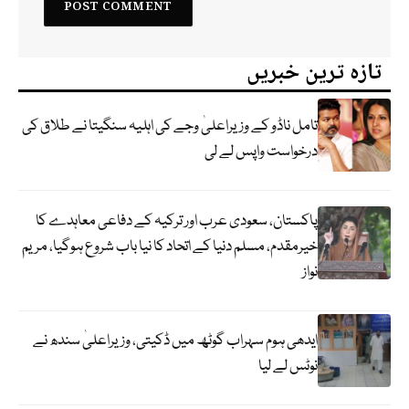
تازہ ترین خبریں
تامل ناڈو کے وزیراعلیٰ وجے کی اہلیہ سنگیتا نے طلاق کی
درخواست واپس لے لی
پاکستان، سعودی عرب اور ترکیہ کے دفاعی معاہدے کا
خیرمقدم، مسلم دنیا کے اتحاد کا نیا باب شروع ہوگیا، مریم
نواز
ایدھی ہوم سہراب گوٹھ میں ڈکیتی، وزیراعلیٰ سندھ نے
نوٹس لے لیا