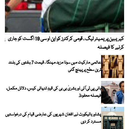
کیریبین پریمیئر لیگ ، قومی کرکٹرز کو این او سی 19 اگست کو جاری
پیٹ
کرنے کا فیصلہ
عالمی مارکیٹ میں سونا مزید مہنگا ، قیمت 7 ہفتوں کی بلند
ترین سطح پر پہنچ گئی
بانی پی ٹی آئی اور بشریٰ بی بی کی قیدِ تنہائی کیس، دلائل مکمل،
فیصلہ محفوظ
پشاور ہائیکورٹ نے افغان شہریوں کی عارضی قیام کی درخواستیں
مسترد کر دیں