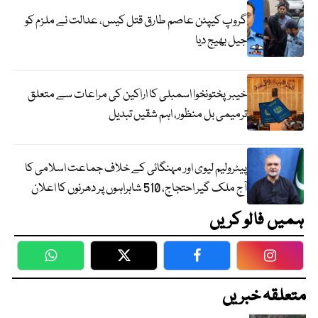
گروپ کیپٹن عاصم طارق قتل کیس، عدالت نے ملزم کو
جیل بھیج دیا
خیبرپختونخوا اسمبلی کا اراکین کی مراعات سے متعلق
ترمیمی بل منظور، اہم شقیں تبدیل
پیٹرولیم لیوی اور مہنگائی کے خلاف جماعت اسلامی کا
آج ملک گیر احتجاج، 510 شاہراہوں پر دھرنوں کا اعلان
ہمیں فالو کریں
WhatsApp
Twitter
Facebook
Faceboo
متعلقہ خبریں