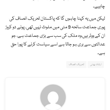
چاہیے۔
لیکن میں یہ کہنا چاہوں گا کہ پاکستان تحریک انصاف کی
پوری جماعت سانحہ 9 مئی میں ملوث نہیں تھی، پونے دو کروڑ
ان کے ووٹر ہیں،وہ ملک کی سب سے بڑی جماعت ہے، جو
عدالتوں سے بری ہو جاتا ہے اسے سیاست کرنے کا پورا حق
ہے۔
ارشاد بھٹی
تحریک انصاف