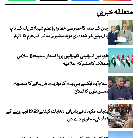
متعلقہ خبریں
چین کے صدر کا خصوصی خط وزیراعظم شہباز شریف کے نام،
پاک چین شراکت داری مزید مضبوط بنانے کے عزم کا اظہار
غزہ میں اسرائیلی کارروائیوں پر پاکستان سمیت 8 اسلامی
ممالک کا مشترکہ اعلامیہ
اسلام آباد ایکسپریس وے کو موٹروے طرز بنانے کا منصوبہ،
محسن نقوی کا اعلان
پنجاب حکومت نے بلدیاتی انتخابات کیلئے 12.52 ارب روپے کے
فنڈز کی منظوری دے دی