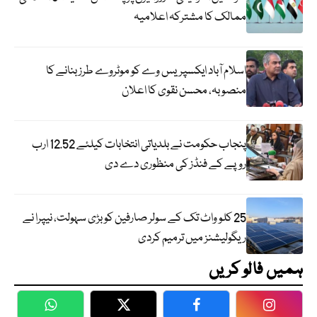
ممالک کا مشترکہ اعلامیہ
اسلام آباد ایکسپریس وے کو موٹروے طرز بنانے کا
منصوبہ، محسن نقوی کا اعلان
پنجاب حکومت نے بلدیاتی انتخابات کیلئے 12.52 ارب
روپے کے فنڈز کی منظوری دے دی
25 کلو واٹ تک کے سولر صارفین کو بڑی سہولت، نیپرا نے
ریگولیشنز میں ترمیم کردی
ہمیں فالو کریں
WhatsApp
Twitter
Facebook
Faceboo