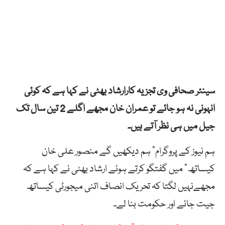
سینئر صحافی وی تجزیہ کارارشاد بھٹی نے کہا ہے کہ کوئی
انہونی نہ ہو جائے تو عمران خان مجھے اگلے 2 تین سال تک
جیل میں ہی نظر آتے ہیں۔
ہم نیوز کے پروگرام” ہم دیکھیں گے منصور علی خان
کیساتھ” میں گفتگو کرتے ہوئے ارشاد بھٹی نے کہا ہے کہ
مجھےنہیں لگتا کہ تحریک انصاف اتنی میجورٹی کیساتھ
جیت جائے اور حکومت بنا لے۔