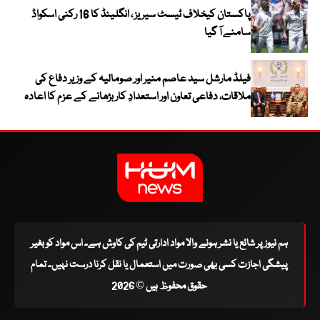
پاکستان کیخلاف ٹیسٹ سیریز ، انگلینڈ کا 16 رکنی اسکواڈ
سامنے آ گیا
فیلڈ مارشل سید عاصم منیر اور صومالیہ کے وزیر دفاع کی
ملاقات، دفاعی تعاون اور استعدادِ کار بڑھانے کے عزم کا اعادہ
ہم نیوز پر شائع یا نشر ہونے والا مواد ادارتی ٹیم کی کاوش ہے۔ اس مواد کو بغیر
پیشگی اجازت کسی بھی صورت میں استعمال یا نقل کرنا درست نہیں۔ تمام
حقوق محفوظ ہیں © 2026