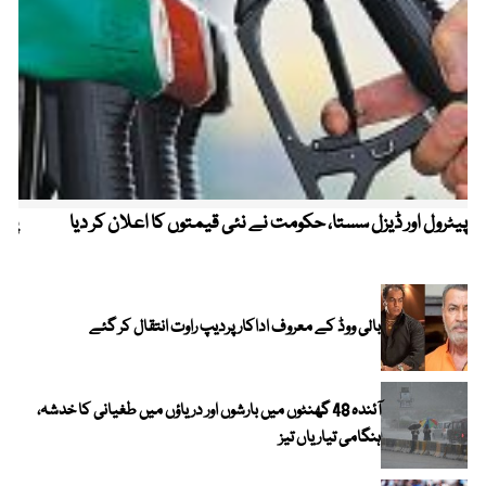
پیٹرول اور ڈیزل سستا، حکومت نے نئی قیمتوں کا اعلان کر دیا
پیٹ
بالی ووڈ کے معروف اداکار پردیپ راوت انتقال کر گئے
آئندہ 48 گھنٹوں میں بارشوں اور دریاؤں میں طغیانی کا خدشہ،
ہنگامی تیاریاں تیز