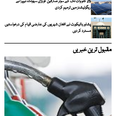
25 کلو واٹ تک کے سولر صارفین کو بڑی سہولت، نیپرا نے
ریگولیشنز میں ترمیم کردی
پشاور ہائیکورٹ نے افغان شہریوں کی عارضی قیام کی درخواستیں
مسترد کر دیں
مقبول ترین خبریں