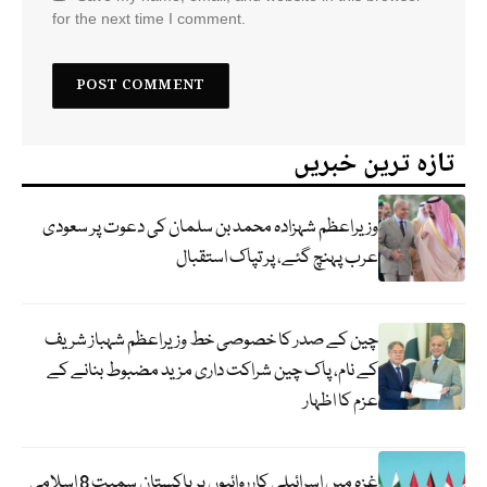
for the next time I comment.
تازہ ترین خبریں
وزیراعظم شہزادہ محمد بن سلمان کی دعوت پر سعودی
عرب پہنچ گئے، پر تپاک استقبال
چین کے صدر کا خصوصی خط وزیراعظم شہباز شریف
کے نام، پاک چین شراکت داری مزید مضبوط بنانے کے
عزم کا اظہار
غزہ میں اسرائیلی کارروائیوں پر پاکستان سمیت 8 اسلامی