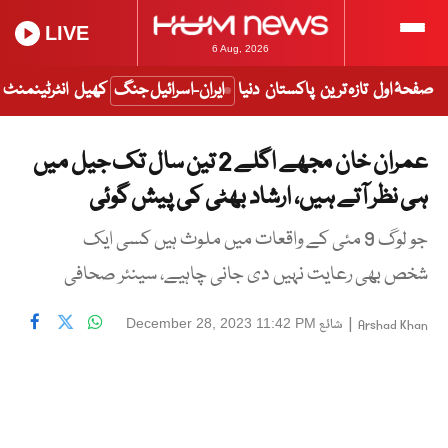
LIVE
6 Aug, 2026
صفحۂ اول
تازہ ترین
پاکستان
دنیا
ایران-اسرائیل جنگ
کھیل
انٹرٹینمنٹ
عمران خان مجھے اگلے 2 تین سال تک جیل میں
ہی نظر آتے ہیں، ارشاد بھٹی کی پیش گوئی
جو لوگ 9 مئی کے واقعات میں ملوث ہیں کسی ایک
شخص بھی رعایت نہیں دی جانی چاہیے، سینئر صحافی
|
شائع
December 28, 2023 11:42 PM
Arshad Khan