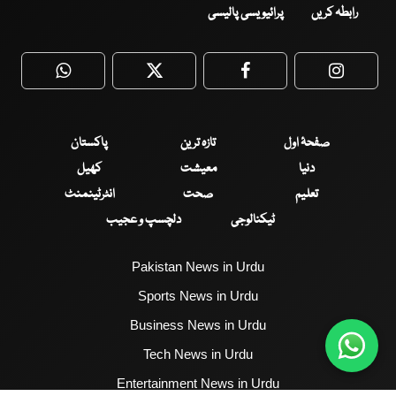
رابطہ کریں
پرائیویسی پالیسی
WhatsApp
Twitter
Facebook
Faceboo
صفحۂ اول
تازہ ترین
پاکستان
دنیا
معیشت
کھیل
تعلیم
صحت
انٹرٹینمنٹ
ٹیکنالوجی
دلچسپ و عجیب
Pakistan News in Urdu
Sports News in Urdu
Business News in Urdu
Tech News in Urdu
Entertainment News in Urdu