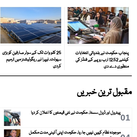
25 کلو واٹ تک کے سولر صارفین کو بڑی
پنجاب حکومت نے بلدیاتی انتخابات
سہولت، نیپرا نے ریگولیشنز میں ترمیم
کیلئے 12.52 ارب روپے کے فنڈز کی
کردی
منظوری دے دی
مقبول ترین خبریں
پیٹرول اور ڈیزل سستا، حکومت نے نئی قیمتوں کا اعلان کر دیا
01
موجودہ نظام کہیں نہیں جا رہا، حکومت اپنی آئینی مدت مکمل