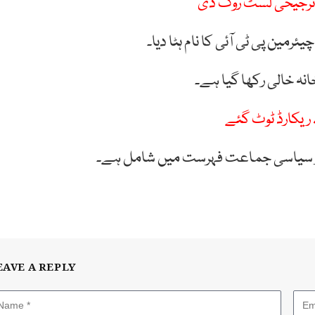
 ترجیحی لسٹ روک دی
ین پی ٹی آئی کا نام ہٹا دیا۔
انہ خالی رکھا گیا ہے۔
طور سیاسی جماعت فہرست میں شامل ہے۔
EAVE A REPLY