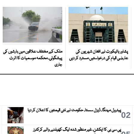
پشاور ہائیکورٹ نے افغان شہریوں کی
ملک کے مختلف علاقوں میں بارشوں کی
عارضی قیام کی درخواستیں مسترد کر دیں
پیشگوئی، محکمہ موسمیات کا الرٹ
جاری
پیٹرول مہنگا، ڈیزل سستا، حکومت نے نئی قیمتوں کا اعلان کر دیا
3
02
پی سی بی کا ایکشن، غیر منظور شدہ لیگ کھیلنے والے کرکٹرز