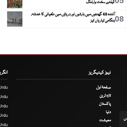
6
05
کیلئے سخت وارننگ
آئندہ 48 گھنٹوں میں بارشوں اور دریاؤں میں طغیانی کا خدشہ،
9
08
ہنگامی تیاریاں تیز
نیوز کیٹیگریز
انگر
صفحۂ اول
Urdu
تازہ ترین
Urdu
پاکستان
Urdu
دنیا
Urdu
اس
معیشت
Urdu