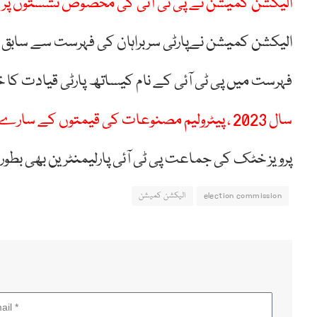
الیکشن کمیشن نے پی ٹی آئی کی مخصوص نشستوں پر
الیکشن کمیشن نےپارٹی سربراہان کی فہرست سے سابق چیئرم
فہرست میں پی ٹی آئی کے نام کیساتھ پارٹی قیادت کا خ
سال 2023 ، پیٹرولیم مصنوعات کی قیمتوں کے سارے ریکارڈ ٹوٹ گئے
پرویز خٹک کی جماعت پی ٹی آئی پارلیمنٹرین بھی ب
election commission
الیکشن کمیشن