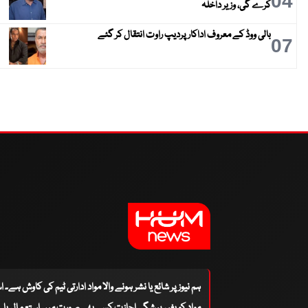
04
کرے گی، وزیر داخلہ
بالی ووڈ کے معروف اداکار پردیپ راوت انتقال کر گئے
07
ہم نیوز پر شائع یا نشر ہونے والا مواد ادارتی ٹیم کی کاوش ہے۔ 
مواد کو بغیر پیشگی اجازت کسی بھی صورت میں استعمال یا