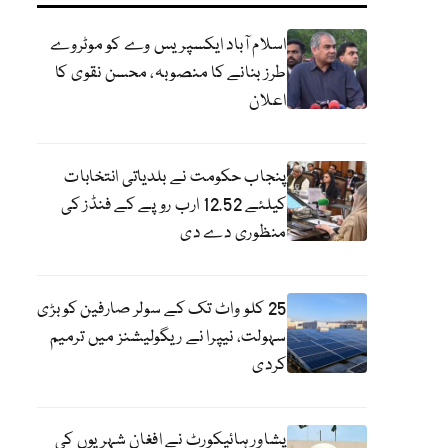
اسلام آباد ایکسپریس وے کو موٹروے
طرز بنانے کا منصوبہ، محسن نقوی کا
اعلان
پنجاب حکومت نے بلدیاتی انتخابات
کیلئے 12.52 ارب روپے کے فنڈز کی
منظوری دے دی
25 کلو واٹ تک کے سولر صارفین کو بڑی
سہولت، نیپرا نے ریگولیشنز میں ترمیم
کردی
پشاور ہائیکورٹ نے افغان شہریوں کی