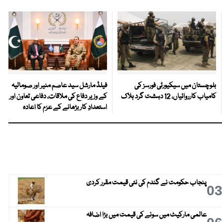
بلوچستان میں سیکیورٹی فورسز کی
فیلڈ مارشل سید عاصم منیر اور صومالیہ
کامیاب کارروائیاں، 12 دہشت گرد ہلاک
کے وزیر دفاع کی ملاقات، دفاعی تعاون اور
استعدادِ کار بڑھانے کے عزم کا اعادہ
پنجاب حکومت نے گندم کی نئی قیمت مقرر کردی
0
عالمی مارکیٹ میں سونے کی قیمت میں بڑا اضافہ