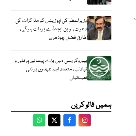
وزیراعظم کی اپوزیشن کو مذاکرات کی
دعوت، اوپن ایجنڈے پر بات ہوگی،
طارق فضل چودھری
بیوروکریسی میں بڑے پیمانے پر تقرر و
تبادلے، متعدد اہم عہدوں پر نئی
تعیناتیاں
ہمیں فالو کریں
WhatsApp
Twitter
Facebook
Facebook