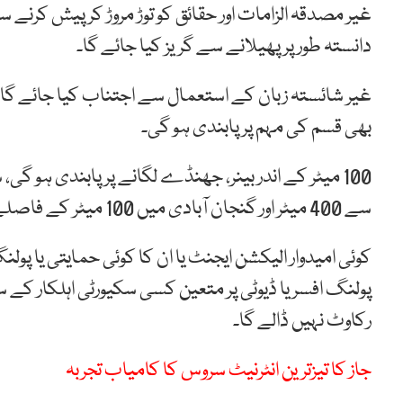
غیر مصدقہ الزامات اور حقائق کو توڑ مروڑ کر پیش کرنے 
دانستہ طور پر پھیلانے سے گریز کیا جائے گا۔
بھی قسم کی مہم پر پابندی ہو گی۔
100 میٹر کے اندر بینر، جھنڈے لگانے پر پابندی ہو 
سے 400 میٹر اور گنجان آبادی میں 100 میٹر کے فاصلے پر اپنے کیمپ لگا سکیں گے۔
کوئی امیدوار الیکشن ایجنٹ یا ان کا کوئی حمایتی یا پ
پولنگ افسر یا ڈیوٹی پر متعین کسی سکیورٹی اہلکار کے
رکاوٹ نہیں ڈالے گا۔
جاز کا تیزترین انٹرنیٹ سروس کا کامیاب تجربہ