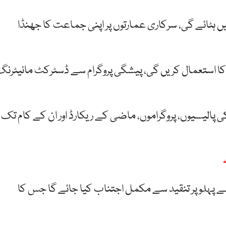
ہٹائے گی، سرکاری عمارتوں پر اپنی جماعت کا جھنڈا
ستعمال کریں گی، پیشگی پروگرام سے ڈسٹرکٹ مانیٹرنگ
کی پالیسیوں، پروگراموں، ماضی کے ریکارڈ اور ان کے کام تک
سے پہلو پر تنقید سے مکمل اجتناب کیا جائے گا جس کا