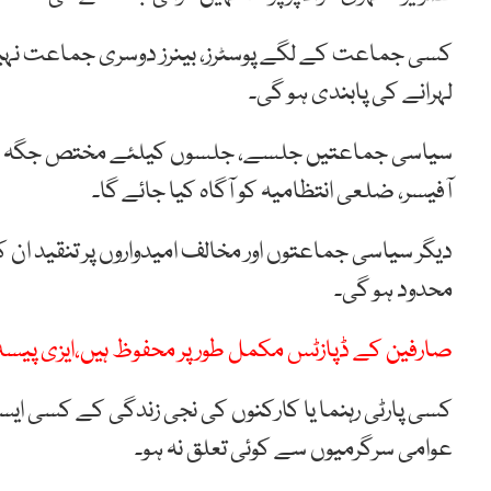
کسی جماعت کے لگے پوسٹرز، بینرز دوسری جماعت نہیں 
لہرانے کی پابندی ہو گی۔
سیاسی جماعتیں جلسے، جلسوں کیلئے مختص جگہ کا ا
آفیسر، ضلعی انتظامیہ کو آگاہ کیا جائے گا۔
دیگر سیاسی جماعتوں اور مخالف امیدواروں پر تنقید ان 
محدود ہو گی۔
صارفین کے ڈپازٹس مکمل طور پر محفوظ ہیں،ایزی پیسہ
کسی پارٹی رہنما یا کارکنوں کی نجی زندگی کے کسی ای
عوامی سرگرمیوں سے کوئی تعلق نہ ہو۔