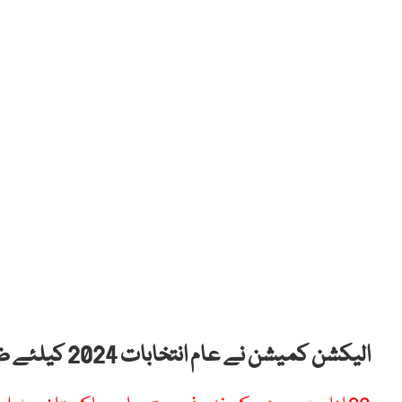
الیکشن کمیشن نے عام انتخابات 2024 کیلئے ضابطہ اخلاق جاری کر دیا ہے۔