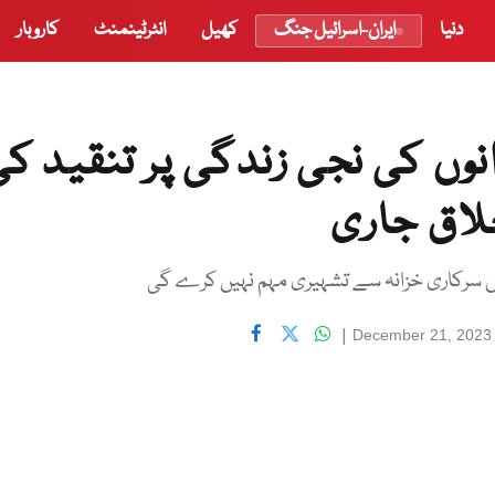
دنیا
ایران-اسرائیل جنگ
کھیل
انٹرٹینمنٹ
کاروبار
ں کی نجی زندگی پر تنقید کی
لاق جاری
ں سرکاری خزانہ سے تشہیری مہم نہیں کرے گی
|
December 21, 2023