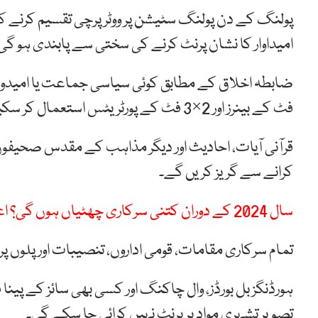
پولنگ کے دن پولنگ سٹیشن پر ووٹر پرچی تقسیم کرنے کی ا
امیداوار کا نشان پرنٹ کرنے کی سختی سے پابندی ہو گی
فٹ کے بینرز اور 2×3 فٹ کے پورٹریٹس استعمال کر سکیں گے۔
قرآنی آیات، احادیث اور دیگر مذاہب کے مقدس صحیفوں ک
کرانے سے گریز کریں گے۔
سال 2024 کے دوران کتنی سرکاری چھٹیاں ہوں گی؟ اعلامیہ جاری
تمام سرکاری مقامات، قومی اداروں، تنصیبات اور پلوں 
ہورڈنگز بل بورڈز، وال چاکنگ اور کسی بھی سائز کے پی
تصویر تشہری مواد پر پرنٹ نہیں کرائی جا سکے گی۔