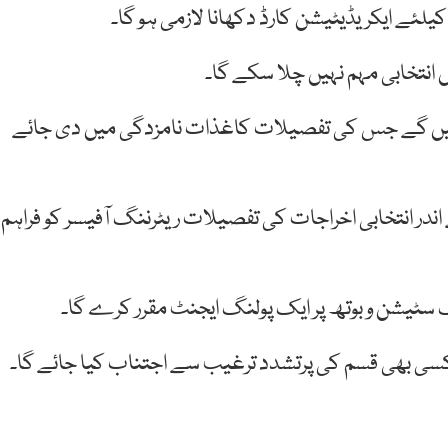
ئے ایکریڈیٹیشن کارڈ دکھانا لازمی ہو گا۔
انتخابی مہم نہیں چلا سکے گا۔
ئیں گے جس کی تفصیلات کاغذات نامزدگی میں دی جائے
واروں کے ناموں کی اشاعت کے 30 دن کے اندر انتخابی اخراجات کی تفصیلات ریٹرننگ آفیسر کو فراہم
نگ سٹیشن و بوتھ پر ایک پولنگ ایجنٹ مقرر کرے گا۔
کسی بھی قسم کی پرتشدد ترغیب سے اجتناب کیا جائے گا۔