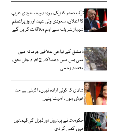
ترک صدر کا ایک روزہ دورہ سعودی عرب
کا اعلان، سعودی ولی عہد اور وزیراعظم
شہباز شریف سے اہم ملاقات کریں گے
دمشق کے نواحی علاقے جرمانہ میں
منی بس میں دھماکہ، 2 افراد جاں بحق،
متعدد زخمی
شادی کا کوئی ارادہ نہیں، اکیلی بے حد
خوش ہوں، امیشا پٹیل
حکومت نے پیٹرول اور ڈیزل کی قیمتوں
میں کمی کر دی