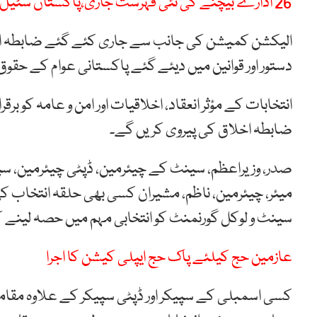
26 ادارے بیچنے کی نئی فہرست جاری،پاکستان سٹیل ملز کو نکال دیا گیا
الیکشن کمیشن کی جانب سے جاری کئے گئے ضابطہ اخلا
دستور اور قوانین میں دیئے گئے پاکستانی عوام کے حقوق
انتخابات کے مؤثر انعقاد، اخلاقیات اور امن و عامہ کو ب
ضابطہ اخلاق کی پیروی کریں گے۔
صدر، وزیراعظم، سینٹ کے چیئرمین، ڈپٹی چیئرمین، سپیکر، 
میئر، چیئرمین، ناظم، مشیران کسی بھی حلقہ انتخاب ک
سینٹ و لوکل گورنمنٹ کو انتخابی مہم میں حصہ لینے 
عازمین حج کیلئے پاک حج ایپلی کیشن کا اجرا
کسی اسمبلی کے سپیکر اور ڈپٹی سپیکر کے علاوہ مقامی 