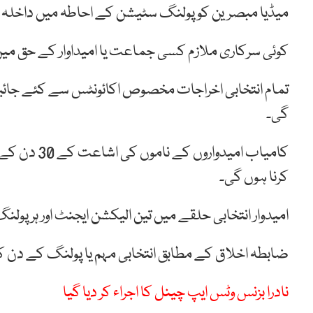
میڈیا مبصرین کو پولنگ سٹیشن کے احاطہ میں داخلہ کیل
کوئی سرکاری ملازم کسی جماعت یا امیداوار کے حق میں 
تمام انتخابی اخراجات مخصوص اکائونٹس سے کئے جا
گی۔
کامیاب امید
کرنا ہوں گی۔
امیدوار انتخابی حلقے میں تین الیکشن ایجنٹ اور ہر پول
ضابطہ اخلاق کے مطابق انتخابی مہم یا پولنگ کے دن 
نادرا بزنس وٹس ایپ چینل کا اجراء کر دیا گیا