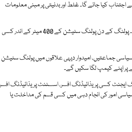
سے اجتناب کیا جائے گا۔ غلط اور بدنیتی پر مبنی معلومات
غیر شائستہ زبان کے استعمال سے اجتناب کیا جائے گا۔ پولنگ کے دن پولنگ سٹیشن کے 400 میٹر کے اندر کسی
گی، سیاسی جماعتیں، امیدوار دیہی علاقوں میں پولنگ سٹیشن
ولنگ ایجنٹ کسی پریذائیڈنگ افسر، اسسٹنٹ پریذائیڈنگ افسر،
 سیاسی امور کی انجام دہی میں کسی قسم کی مداخلت یا