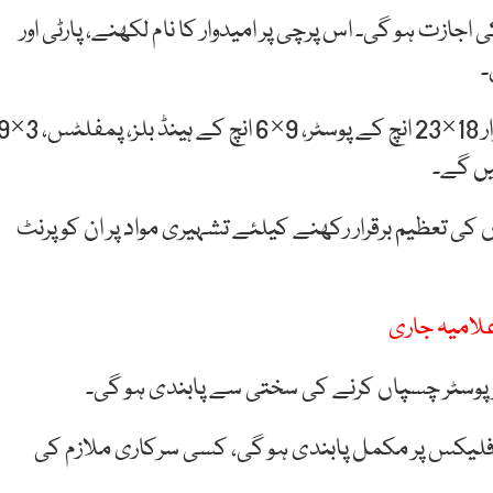
جازت ہو گی۔ اس پرچی پر امیدوار کا نام لکھنے، پارٹی اور
۔
ضابطہ اخلاق کے مطابق کوئی سیاسی جماعت یا امیدوار 18×23 انچ کے پوسٹر، 9×6 انچ
ی تعظیم برقرار رکھنے کیلئے تشہیری مواد پر ان کو پرنٹ
پر پوسٹر چسپاں کرنے کی سختی سے پابندی ہو گی۔
نا فلیکس پر مکمل پابندی ہو گی، کسی سرکاری ملازم کی