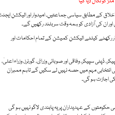
ق کے مطابق سیاسی جماعتیں، امیدوار اور الیکشن ایجنٹ
 اور ان کی آزادی کو ہمہ وقت سربلند رکھیں گے۔
رقرار رکھنے کیلئے الیکشن کمیشن کے تمام احکامات اور
ڈپٹی سپیکر، وفاقی اور صوبائی وزرائ، گورنرز، وزراء اعلیٰ،
ی انتخابی مہم میں حصہ نہیں لے سکیں گے تاہم ممبران
کی اجازت ہو گی۔
حکومتوں کے عہدیداران پر یہ پابندی لاگو نہیں ہو گی