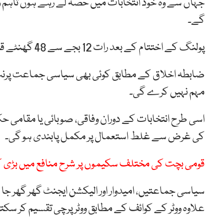
جہاں سے وہ خود انتخابات میں حصہ لے رہے ہوں تاہم و
گے۔
پولنگ کے اختتام کے بعد رات 12 بجے سے 48 گھنٹے قبل انتخابی مہم بند کر دی جائے گی۔
ضابطہ اخلاق کے مطابق کوئی بھی سیاسی جماعت پرنٹ، 
مہم نہیں کرے گی۔
اسی طرح انتخابات کے دوران وفاقی، صوبائی یا مقامی حک
کی غرض سے غلط استعمال پر مکمل پابندی ہو گی۔
قومی بچت کی مختلف سکیموں پر شرح منافع میں بڑی 
سیاسی جماعتیں، امیدوار اور الیکشن ایجنٹ گھر گھر جا
علاوہ ووٹر کے کوائف کے مطابق ووٹر پرچی تقسیم کر سکت