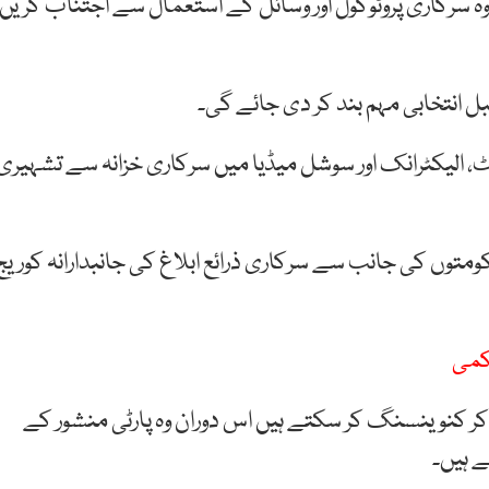
ہ سرکاری پروٹوکول اور وسائل کے استعمال سے اجتناب کریں
الیکٹرانک اور سوشل میڈیا میں سرکاری خزانہ سے تشہیری
ومتوں کی جانب سے سرکاری ذرائع ابلاغ کی جانبدارانہ کوریج
کمی
 کر کنوینسنگ کر سکتے ہیں اس دوران وہ پارٹی منشور کے
ے ہیں۔