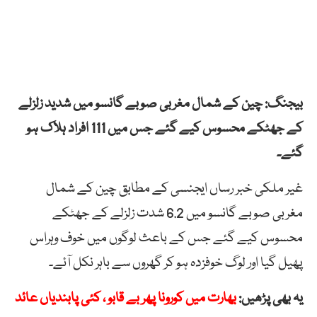
بیجنگ: چین کے شمال مغربی صوبے گانسو میں شدید زلزلے
کے جھٹکے محسوس کیے گئے جس میں 111 افراد ہلاک ہو
گئے۔
غیر ملکی خبر رساں ایجنسی کے مطابق چین کے شمال
مغربی صوبے گانسو میں 6.2 شدت زلزلے کے جھٹکے
محسوس کیے گئے جس کے باعث لوگوں میں خوف وہراس
پھیل گیا اور لوگ خوفزدہ ہو کر گھروں سے باہر نکل آئے۔
یہ بھی پڑھیں:
بھارت میں کورونا پھر بے قابو ، کئی پابندیاں عائد