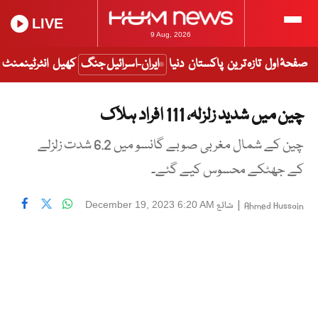
LIVE
9 Aug, 2026
صفحۂ اول
تازہ ترین
پاکستان
دنیا
ایران-اسرائیل جنگ
کھیل
انٹرٹینمنٹ
چین میں شدید زلزلہ، 111 افراد ہلاک
چین کے شمال مغربی صوبے گانسو میں 6.2 شدت زلزلے
کے جھٹکے محسوس کیے گئے۔
|
شائع
December 19, 2023 6:20 AM
Ahmed Hussain