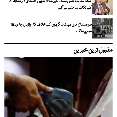
‘مکہ معاہدہ کسی ملک کے خلاف نہیں’؛ اسحاق ڈار معاہدے
کے نکات سامنے لے آئے
بلوچستان میں دہشت گردوں کے خلاف کارروائیاں جاری، 15
خوارج ہلاک
مقبول ترین خبریں