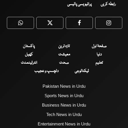
رابطہ کریں
پرائیویسی پالیسی
WhatsApp
Twitter
Facebook
Faceboo
صفحۂ اول
تازہ ترین
پاکستان
دنیا
معیشت
کھیل
تعلیم
صحت
انٹرٹینمنٹ
ٹیکنالوجی
دلچسپ و عجیب
Pakistan News in Urdu
Sports News in Urdu
Business News in Urdu
Tech News in Urdu
Entertainment News in Urdu