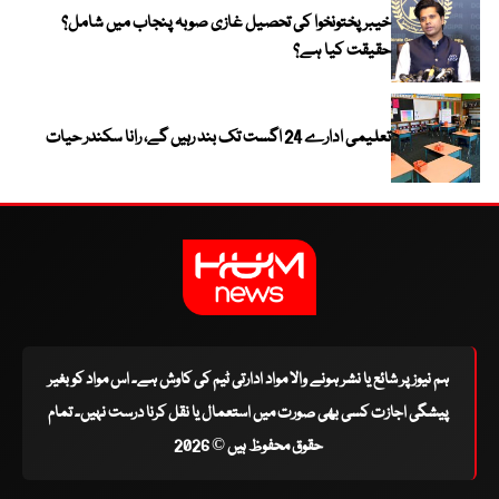
خیبر پختونخوا کی تحصیل غازی صوبہ پنجاب میں شامل؟
حقیقت کیا ہے؟
تعلیمی ادارے 24 اگست تک بند رہیں گے، رانا سکندر حیات
ہم نیوز پر شائع یا نشر ہونے والا مواد ادارتی ٹیم کی کاوش ہے۔ اس مواد کو بغیر
پیشگی اجازت کسی بھی صورت میں استعمال یا نقل کرنا درست نہیں۔ تمام
حقوق محفوظ ہیں © 2026