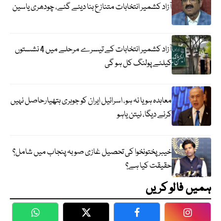
آزاد کشمیر انتخابات متنازع بنا دیئے گئے، چودھری یاسین
آزاد کشمیر انتخابات کے تیسرے مرحلے میں 4 نشستوں
کیلئے پولنگ کل ہو گی
معاہدہ ہو یا نہ ہو، اسرائیل ایران کو جوہری ہتھیارحاصل نہیں
کرنے دیگا، نیتن یاہو
خیبر پختونخوا کی تحصیل غازی صوبہ پنجاب میں شامل؟
حقیقت کیا ہے؟
ہمیں فالو کریں
WhatsApp
Twitter
Facebook
Faceboo