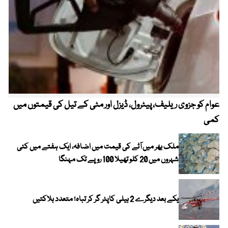
عوام کو جزوی ریلیف، پیٹرول، ڈیزل اور مٹی کے تیل کی قیمتوں میں
4 روز میں سونے کی قیمت میں بڑا اضافہ
کمی
ملک بھر میں آٹے کی قیمت میں اضافہ، ایک ہفتے میں کئی
شہروں میں 20 کلو تھیلا 100 روپے تک مہنگا
یکے بعد دیگرے 2 ہیلی کاپٹر گر کر تباہ؛ متعدد ہلاکتیں