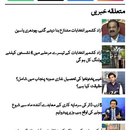
متعلقہ خبریں
آزاد کشمیر انتخابات متنازع بنا دیئے گئے، چودھری یاسین
آزاد کشمیر انتخابات کے تیسرے مرحلے میں 4 نشستوں کیلئے
پولنگ کل ہو گی
خیبر پختونخوا کی تحصیل غازی صوبہ پنجاب میں شامل؟
حقیقت کیا ہے؟
5 ارب ڈالر کی سرمایہ کاری کے معاہدے آئندہ ماہ سے شروع
ہونے کی توقع ہے، وزیر پیٹرولیم