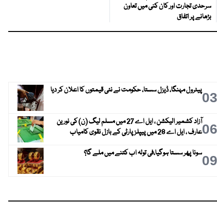
سرحدی تجارت اور کان کنی میں تعاون
بڑھانے پر اتفاق
پیٹرول مہنگا، ڈیزل سستا، حکومت نے نئی قیمتوں کا اعلان کر دیا
0
آزاد کشمیر الیکشن ، ایل اے 27 میں مسلم لیگ (ن) کی نورین
0
عارف ، ایل اے 28 میں پیپلز پارٹی کے بازل نقوی کامیاب
سونا پھر سستا ہوگیا،فی تولہ اب کتنے میں ملے گا؟
0