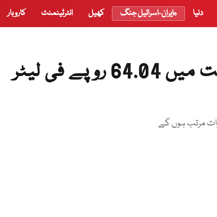
دنیا
ایران-اسرائیل جنگ
کھیل
انٹرٹینمنٹ
کاروبار
تین ماہ میں پیٹرول کی قیمت میں 64.04 روپے فی لیٹر
ات مرتب ہوں گے