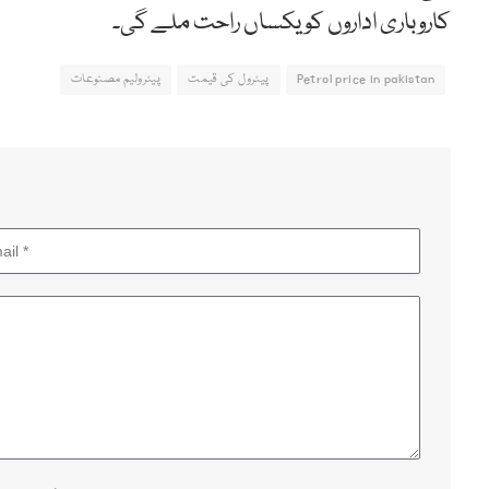
کاروباری اداروں کو یکساں راحت ملے گی۔
Petrol price in pakistan
پیٹرول کی قیمت
پیٹرولیم مصنوعات