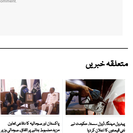
 comment.
متعلقہ خبریں
پاکستان اور صومالیہ کا دفاعی تعاون
پیٹرول مہنگا، ڈیزل سستا، حکومت نے
مزید مضبوط بنانے پر اتفاق، صومالی وزیر
نئی قیمتوں کا اعلان کر دیا