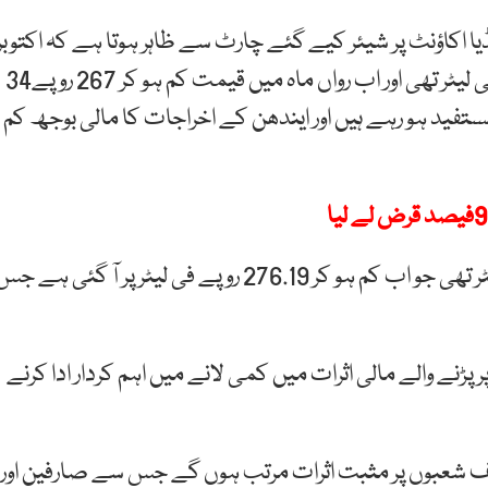
ا اکاؤنٹ پر شیئر کیے گئے چارٹ سے ظاہر ہوتا ہے کہ اکتوبر
میں ایکس ڈپو پر پیٹرول کی قیمت 331 روپے38 پیسے فی لیٹر تھی اور اب رواں ماہ میں قیمت کم ہو کر 267 روپے34
فید ہو رہے ہیں اور ایندھن کے اخراجات کا مالی بوجھ کم
اسی طرح اکتوبر میں ڈیزل کی قیمت 329.18 روپے فی لیٹر تھی جو اب کم ہو کر 276.19 روپے فی لیٹر پر آ گئی ہے 
ے والے مالی اثرات میں کمی لانے میں اہم کردار ادا کرنے
شعبوں پر مثبت اثرات مرتب ہوں گے جس سے صارفین اور