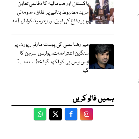
پاکستان اور صومالیہ کا دفاعی تعاون
مزید مضبوط بنانے پر اتفاق، صومالی
وزیر دفاع کی نیول اور ایئرہیڈ کوارٹرز آمد
میر رضا علی کی پوسٹ مارٹم رپورٹ پر
سنگین اعتراضات، پولیس سرجن کا
ایس ایس پی کو لکھا گیا خط سامنے آ
گیا
جس
ہمیں فالو کریں
WhatsApp
Twitter
Facebook
Facebook