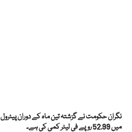
میں 52.99 روپے فی لیٹر کمی کی ہے۔