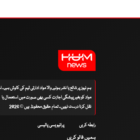
ہم نیوز پر شائع یا نشر ہونے والا مواد ادارتی ٹیم کی کاوش ہے۔ 
مواد کو بغیر پیشگی اجازت کسی بھی صورت میں استعمال یا
نقل کرنا درست نہیں۔ تمام حقوق محفوظ ہیں © 2026
رابطہ کریں
پرائیویسی پالیسی
ہمیں فالو کریں