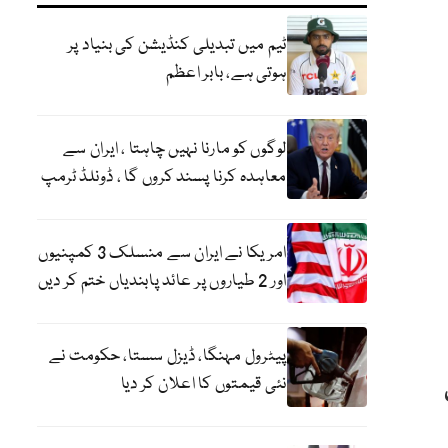
ٹیم میں تبدیلی کنڈیشن کی بنیاد پر
ہوتی ہے، بابر اعظم
لوگوں کو مارنا نہیں چاہتا ، ایران سے
معاہدہ کرنا پسند کروں گا ، ڈونلڈ ٹرمپ
امریکا نے ایران سے منسلک 3 کمپنیوں
اور 2 طیاروں پر عائد پابندیاں ختم کر دیں
پیٹرول مہنگا، ڈیزل سستا، حکومت نے
نئی قیمتوں کا اعلان کر دیا
ت