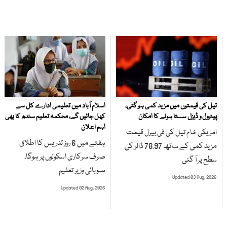
تیل کی قیمتوں میں مزید کمی ہو گئی،
اسلام آباد میں تعلیمی ادارے کل سے
پیٹرول و ڈیزل سستا ہونے کا امکان
کھل جائیں گے، محکمہ تعلیم سندھ کا بھی
اہم اعلان
امریکی خام تیل کی فی بیرل قیمت
ہفتے میں 6 روز تدریس کا اطلاق
مزید کمی کے ساتھ 78.97 ڈالر کی
صرف سرکاری اسکولوں پر ہوگا،
سطح پر آ گئی
صوبائی وزیر تعلیم
Updated 03 Aug, 2026
Updated 02 Aug, 2026