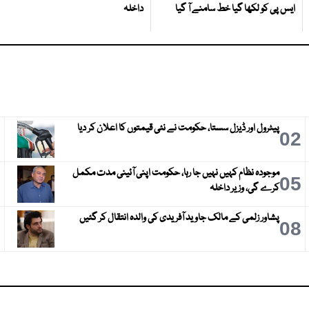
ایس پی کو لکھا گیا خط سامنے آ گیا
داخلہ
پیٹرول اور ڈیزل سستا، حکومت نے نئی قیمتوں کا اعلان کر دیا
3
02
موجودہ نظام کہیں نہیں جا رہا، حکومت اپنی آئینی مدت مکمل
6
05
کرے گی، وزیر داخلہ
پشاور زلمی کے مالک جاوید آفریدی کی والدہ انتقال کر گئیں
9
08