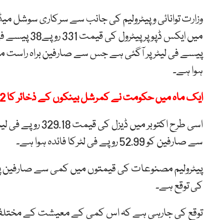
وزارت توانائی و پیٹرولیم کی جانب سے سرکاری سوشل میڈی
پیسے فی لیٹر پر آگئی ہے جس سے صارفین براہ راست مست
ہوا ہے۔
ایک ماہ میں حکومت نے کمرشل بینکوں کے ذخائر کا 92فیصد قرض لے لیا
سے صارفین کو 52.99 روپے فی لٹرکا فائدہ ہوا ہے۔
پیٹرولیم مصنوعات کی قیمتوں میں کمی سے صارفین پر پڑن
کی توقع ہے۔
توقع کی جارہی ہے کہ اس کمی کے معیشت کے مختلف 