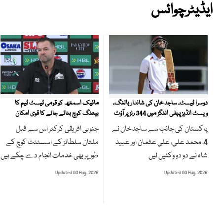
ایڈیٹرچوائس
مائیک اسمتھ کو قومی ٹیسٹ ٹیم کا
دوسرا ٹیسٹ، ساجد خان کی شاندار بالنگ،
بیٹنگ کوچ بنائے جانے کا قوی امکان
ویسٹ انڈیز پہلی اننگز میں 344 رنز پر آؤٹ
جنوبی افریقی کرکٹر اس سے قبل
پاکستان کی جانب سے ساجد خان نے
ملتان سلطانز کے اسسٹنٹ کوچ کے
4، محمد علی، علی عثمان اور عبید
طور پر بھی خدمات انجام دے چکے ہیں
شاہ نے دو دو وکٹیں لیں
Updated 03 Aug, 2026
Updated 03 Aug, 2026