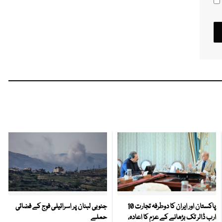
پاکستان اور ایران کا دوطرفہ تجارت 10
جنوبی لبنان پر اسرائیلی فوج کے فضائی
ارب ڈالر تک بڑھانے کے عزم کا اعادہ،
حملے