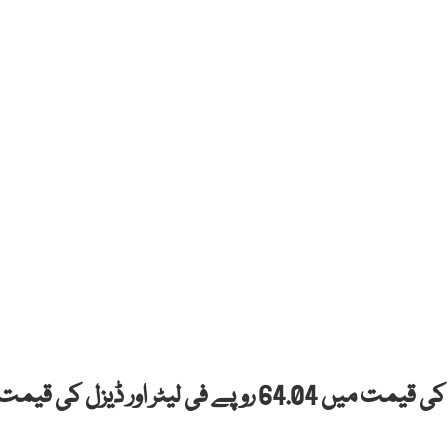
نگران حکومت نے گزشتہ تین ماہ کے دوران پیٹرول کی قیمت میں 64.04 روپے فی لیٹر اور ڈیزل کی قیم