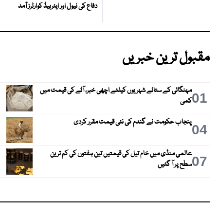
دفاع کی نیول اور ایئرہیڈ کوارٹرز آمد
مقبول ترین خبریں
مہنگائی کے ستائے شہریوں کیلئے اچھی خبر، آٹے کی قیمت میں
01
کمی
پنجاب حکومت نے گندم کی نئی قیمت مقرر کردی
04
عالمی منڈی میں خام تیل کی قیمتیں تین ہفتوں کی کم ترین
07
سطح پر آ گئیں