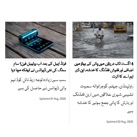
4 اگست تک دریاؤں میں پانی کے بہاؤ میں
فولڈ ایبل کے بعد اب رولیبل فون؟ سام
اضافے اور فلیش فلڈنگ کا خدشہ، این ڈی
سنگ کی نئی ڈیوائس نے تہلکہ مچا دیا
ایم اے کا الرٹ
سب سے زیادہ توجہ زیڈ نائن کوڈ نیم
راولپنڈی، جہلم، گوجرانوالہ سمیت
والی ڈیوائس نے حاصل کی ہے
نشیبی شہری علاقوں میں اربن فلڈنگ
Updated 01 Aug, 2026
اور بارش کا پانی جمع ہونے کا خدشہ
ہے
Updated 02 Aug, 2026