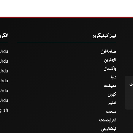
نیوز کیٹیگریز
انگر
صفحۂ اول
Urdu
تازہ ترین
Urdu
پاکستان
Urdu
دنیا
Urdu
اس
معیشت
Urdu
کھیل
Urdu
تعلیم
lish
صحت
انٹرٹینمنٹ
ٹیکنالوجی