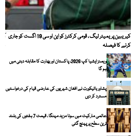
کیریبین پریمیئر لیگ ، قومی کرکٹرز کو این او سی 19 اگست کو جاری
آز
کرنے کا فیصلہ
چھی
ویمنز ایشیا کپ 2026، پاکستان اور بھارت کا مقابلہ دبئی میں
ہو گا
پشاور ہائیکورٹ نے افغان شہریوں کی عارضی قیام کی درخواستیں
مسترد کر دیں
عالمی مارکیٹ میں سونا مزید مہنگا ، قیمت 7 ہفتوں کی بلند
ترین سطح پر پہنچ گئی