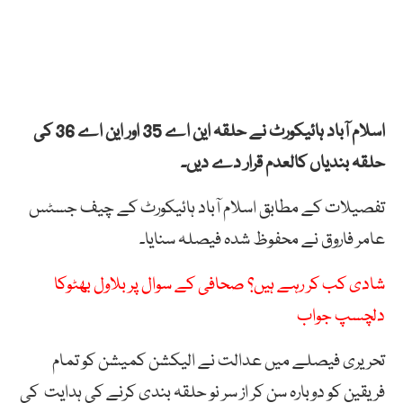
اسلام آباد ہائیکورٹ نے حلقہ این اے 35 اور این اے 36 کی
حلقہ بندیاں کالعدم قرار دے دیں۔
تفصیلات کے مطابق اسلام آباد ہائیکورٹ کے چیف جسٹس
عامر فاروق نے محفوظ شدہ فیصلہ سنایا۔
شادی کب کر رہے ہیں؟ صحافی کے سوال پر بلاول بھٹوکا
دلچسپ جواب
تحریری فیصلے میں عدالت نے الیکشن کمیشن کو تمام
فریقین کو دوبارہ سن کر از سر نو حلقہ بندی کرنے کی ہدایت کی