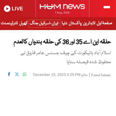
LIVE
7 Aug, 2026
صفحۂ اول
تازہ ترین
پاکستان
دنیا
ایران-اسرائیل جنگ
کھیل
انٹرٹینمنٹ
حلقہ این اے 35 اور 36 کی حلقہ بندیاں کالعدم
اسلام آباد ہائیکورٹ کے چیف جسٹس عامر فاروق نے
محفوظ شدہ فیصلہ سنایا
|
شائع
December 15, 2023 4:29 PM
Faisal Zaheer