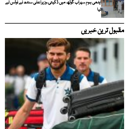
ایدھی ہوم سہراب گوٹھ میں ڈکیتی، وزیراعلیٰ سندھ نے نوٹس لے
لیا
مقبول ترین خبریں