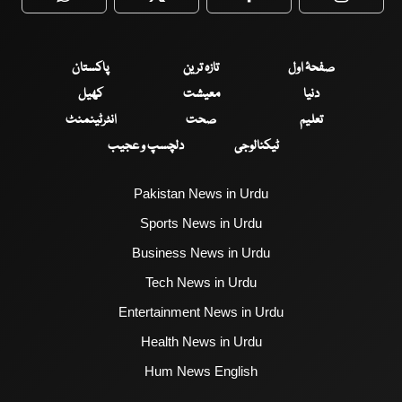
WhatsApp
Twitter
Facebook
Faceboo
صفحۂ اول
تازہ ترین
پاکستان
دنیا
معیشت
کھیل
تعلیم
صحت
انٹرٹینمنٹ
ٹیکنالوجی
دلچسپ و عجیب
Pakistan News in Urdu
Sports News in Urdu
Business News in Urdu
Tech News in Urdu
Entertainment News in Urdu
Health News in Urdu
Hum News English