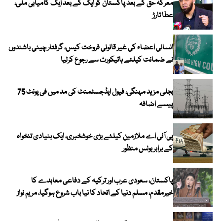
معرکہ حق کے بعد پاکستان کو ایک کے بعد ایک کامیابی ملی،
عطا تارڑ
انسانی اعضاء کی غیر قانونی فروخت کیس، گرفتار چینی باشندوں
نے ضمانت کیلئے ہائیکورٹ سے رجوع کرلیا
بجلی مزید مہنگی، فیول ایڈجسٹمنٹ کی مد میں فی یونٹ 75
پیسے اضافہ
پی آئی اے ملازمین کیلئے بڑی خوشخبری، ایک بنیادی تنخواہ
کے برابر بونس منظور
پاکستان، سعودی عرب اور ترکیہ کے دفاعی معاہدے کا
خیرمقدم، مسلم دنیا کے اتحاد کا نیا باب شروع ہوگیا، مریم نواز