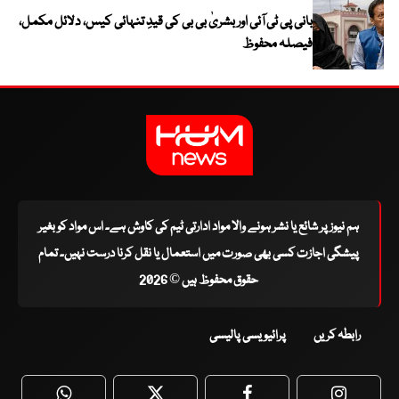
بانی پی ٹی آئی اور بشریٰ بی بی کی قیدِ تنہائی کیس، دلائل مکمل،
فیصلہ محفوظ
ہم نیوز پر شائع یا نشر ہونے والا مواد ادارتی ٹیم کی کاوش ہے۔ اس مواد کو بغیر
پیشگی اجازت کسی بھی صورت میں استعمال یا نقل کرنا درست نہیں۔ تمام
حقوق محفوظ ہیں © 2026
رابطہ کریں
پرائیویسی پالیسی