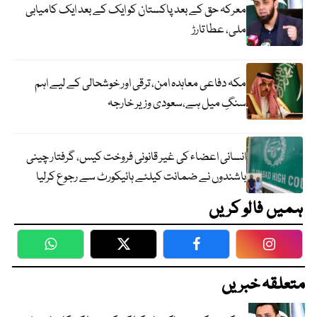
معرکہ حق کے بعد پاکستان کو ایک کے بعد ایک کامیابی
ملی، عطا تارڑ
مکہ دفاعی معاہدہ امن، ترقی اور خوشحالی کے لیے اہم
سنگِ میل ہے،سعودی وزیر خارجہ
انسانی اعضاء کی غیر قانونی فروخت کیس، گرفتار چینی
باشندوں نے ضمانت کیلئے ہائیکورٹ سے رجوع کرلیا
ہمیں فالو کریں
WhatsApp
Twitter
Facebook
Faceboo
متعلقہ خبریں