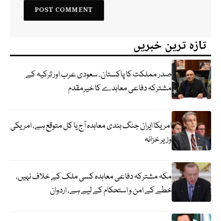
تازہ ترین خبریں
صدر مملکت کا پاکستان، سعودی عرب اور ترکیہ کے
مشترکہ دفاعی معاہدے کا خیرمقدم
امریکا ایران جنگ بندی معاہدہ آج یا کل متوقع ہے، امریکی
وزیر خزانہ
مکہ مشترکہ دفاعی معاہدہ کسی ملک کے خلاف نہیں،
خطے کے امن و استحکام کے لیے ہے، اردوان