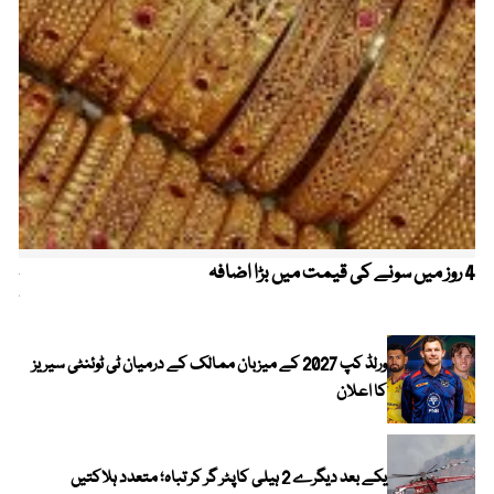
4 روز میں سونے کی قیمت میں بڑا اضافہ
خیب
کیا
ورلڈ کپ 2027 کے میزبان ممالک کے درمیان ٹی ٹوئنٹی سیریز
کا اعلان
یکے بعد دیگرے 2 ہیلی کاپٹر گر کر تباہ؛ متعدد ہلاکتیں