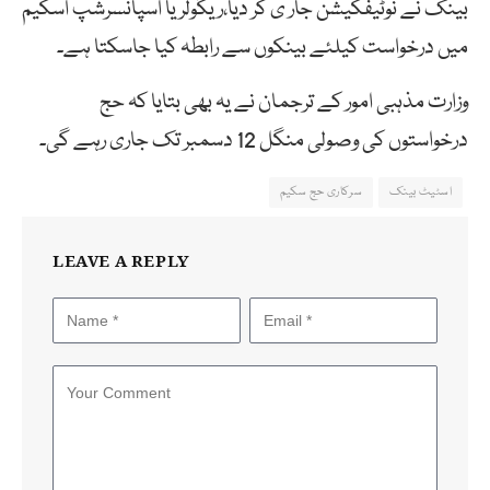
بینک نے نوٹیفکیشن جار ی کر دیا،ریگولر یا اسپانسرشپ اسکیم
میں درخواست کیلئے بینکوں سے رابطہ کیا جاسکتا ہے۔
وزارت مذہبی امور کے ترجمان نے یہ بھی بتایا کہ حج
درخواستوں کی وصولی منگل 12 دسمبر تک جاری رہے گی۔
اسٹیٹ بینک
سرکاری حج سکیم
LEAVE A REPLY