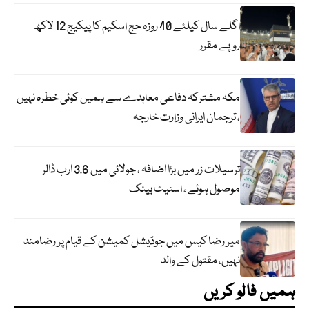
اگلے سال کیلئے 40 روزہ حج اسکیم کا پیکیج 12 لاکھ
روپے مقرر
مکہ مشترکہ دفاعی معاہدے سے ہمیں کوئی خطرہ نہیں
، ترجمان ایرانی وزارت خارجہ
ترسیلات زر میں بڑا اضافہ ، جولائی میں 3.6 ارب ڈالر
موصول ہوئے ، اسٹیٹ بینک
میر رضا کیس میں جوڈیشل کمیشن کے قیام پر رضامند
نہیں، مقتول کے والد
ہمیں فالو کریں