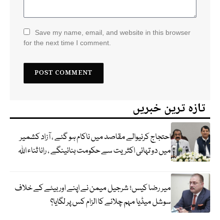
Save my name, email, and website in this browser
for the next time I comment.
تازہ ترین خبریں
احتجاج کرنیوالے مقاصد میں ناکام ہو گئے ، آزاد کشمیر
میں دو تہائی اکثریت سے حکومت بنائینگے ، رانا ثناء اللہ
میر رضا کیس؛ شرجیل میمن نے اپنے اور بیٹے کے خلاف
سوشل میڈیا مہم چلانے کا الزام کس پر لگایا؟