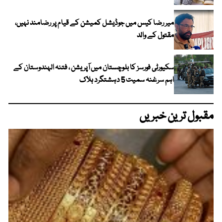
میر رضا کیس میں جوڈیشل کمیشن کے قیام پر رضامند نہیں،
مقتول کے والد
سکیورٹی فورسز کا بلوچستان میں آپریشن ، فتنہ الہندوستان کے
اہم سرغنہ سمیت 5 دہشتگرد ہلاک
مقبول ترین خبریں