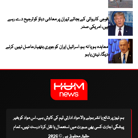
فوجی کارروائی کے بجائے تہران پر معاشی دباؤ کو ترجیح دے رہے
ہیں، امریکی صدر
معاہدہ ہو یا نہ ہو، اسرائیل ایران کو جوہری ہتھیارحاصل نہیں کرنے
دیگا، نیتن یاہو
ہم نیوز پر شائع یا نشر ہونے والا مواد ادارتی ٹیم کی کاوش ہے۔ اس مواد کو بغیر
پیشگی اجازت کسی بھی صورت میں استعمال یا نقل کرنا درست نہیں۔ تمام
حقوق محفوظ ہیں © 2026