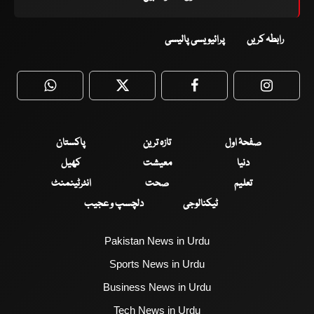
رابطہ کریں
پرائیویسی پالیسی
WhatsApp
Twitter
Facebook
Faceboo
صفحۂ اول
تازہ ترین
پاکستان
دنیا
معیشت
کھیل
تعلیم
صحت
انٹرٹینمنٹ
ٹیکنالوجی
دلچسپ و عجیب
Pakistan News in Urdu
Sports News in Urdu
Business News in Urdu
Tech News in Urdu