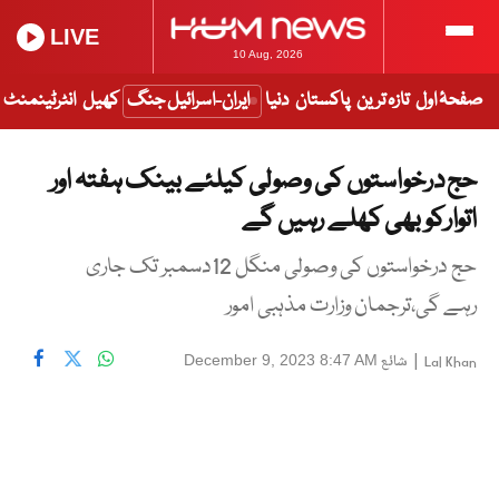
LIVE
10 Aug, 2026
صفحۂ اول
تازہ ترین
پاکستان
دنیا
ایران-اسرائیل جنگ
کھیل
انٹرٹینمنٹ
حج درخواستوں کی وصولی کیلئے بینک ہفتہ اور
اتوارکو بھی کھلے رہیں گے
حج درخواستوں کی وصولی منگل 12دسمبر تک جاری
رہے گی،ترجمان وزارت مذہبی امور
|
شائع
December 9, 2023 8:47 AM
Lal Khan