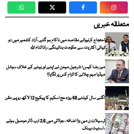
WhatsApp
Twitter
Facebook
Faceboo
متعلقہ خبریں
احتجاج کرنیوالے مقاصد میں ناکام ہو گئے ، آزاد کشمیر میں دو
تہائی اکثریت سے حکومت بنائینگے ، رانا ثناء اللہ
میر رضا کیس؛ شرجیل میمن نے اپنے اور بیٹے کے خلاف سوشل
میڈیا مہم چلانے کا الزام کس پر لگایا؟
اگلے سال کیلئے 40 روزہ حج اسکیم کا پیکیج 12 لاکھ روپے مقرر
ترسیلات زر میں بڑا اضافہ ، جولائی میں 3.6 ارب ڈالر موصول ہوئے
، اسٹیٹ بینک