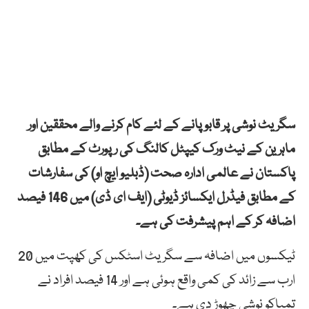
سگریٹ نوشی پر قابو پانے کے لئے کام کرنے والے محققین اور
ماہرین کے نیٹ ورک کیپٹل کالنگ کی رپورٹ کے مطابق
پاکستان نے عالمی ادارہ صحت (ڈبلیو ایچ او) کی سفارشات
کے مطابق فیڈرل ایکسائز ڈیوٹی (ایف ای ڈی) میں 146 فیصد
اضافہ کر کے اہم پیشرفت کی ہے۔
ٹیکسوں میں اضافہ سے سگریٹ اسٹکس کی کھپت میں 20
ارب سے زائد کی کمی واقع ہوئی ہے اور 14 فیصد افراد نے
تمباکو نوشی چھوڑ دی ہے۔