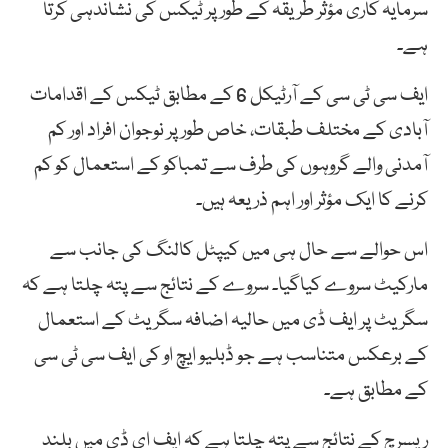
سرمایہ کاری مؤثر طریقہ کے طور پر ٹیکس کی نشاندہی کرتا
ہے۔
ایف سی ٹی سی کے آرٹیکل 6 کے مطابق ٹیکس کے اقدامات
آبادی کے مختلف طبقات، خاص طور پر نوجوان افراد اور کم
آمدنی والے گروہوں کی طرف سے تمباکو کے استعمال کو کم
کرنے کا ایک مؤثر اور اہم ذریعہ ہیں۔
اس حوالے سے حال ہی میں کیپٹل کالنگ کی جانب سے
مارکیٹ سروے کیاگیا۔ سروے کے نتائج سے پتہ چلتا ہے کہ
سگریٹ پر ایف ڈی میں حالیہ اضافہ سگریٹ کے استعمال
کے برعکس متناسب ہے جو ڈبلیو ایچ او کی ایف سی ٹی سی
کے مطابق ہے۔
ریسرچ کے نتائج سے پتہ چلتا ہے کہ ایف ای ڈی میں بلند