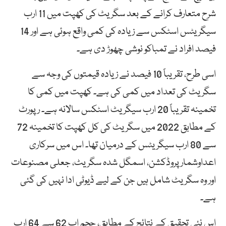
شرح متعارف کرانے کے بعد سگریٹ کی کھپت میں 11 ارب
سیگریٹس اسٹکس سے زیادہ کی کمی واقع ہوئی ہے اور 14
فیصد افراد نے تمباکو نوشی چھوڑ دی ہے۔
اسی طرح، تقریباً 10 فیصد نے زیادہ قیمتوں کی وجہ سے
سگریٹ کی تعداد میں کمی کی ہے۔ کھپت میں کمی کا
تخمینہ تقریباً 20 ارب سیگریٹ اسٹکس سالانہ ہے۔ رپورٹ
کے مطابق 2022 میں سگریٹ کی کل کھپت کا تخمینہ 72
سے 80 ارب سیگریٹس کے درمیان تھا۔ اس میں سرکاری
اعداوشمار پروڈکشن، اسمگل شدہ سگریٹ، جعلی مصنوعات
اور وہ سگریٹ شامل ہیں جن کے لیے ڈیوٹی ادا نہیں کی گئی
ہے۔
اس نئی تحقیق کے نتائج کے مطابق، حجم اب 62 سے 64 ارب