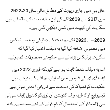
حال ہی میں جاری رپورٹ کے مطابق مالی سال 23۔2022
میں 2017 سے 2020تک کی تین سالہ مدت کے مقابلے میں
سگریٹ کی کھپت میں کمی دیکھی گئی ہے ۔
2020 سے 2023 تک صنعت کے دباؤ کی وجہ سے ٹیکس
میں معمولی اضافہ کیا گیا یہ موقف اختیار کیا گیا کہ
سگریٹ پر ٹیکس بڑھانے سے حکومتی محصولات کم ہوئے۔
اب یہ موقف غلط ثابت ہوا ہے کیونکہ فروری 2023 میں
ایف ڈی ای کی شرحوں میں نمایاں اضافے کے نتیجے میں
حکومت کو تمباکو کی صنعت سے تاریخی آمدنی ہوئی ہے
ڈبلیو ایچ او کا فریم ورک کنونشن آن ٹوبیکو کنٹرول (ایف سی ٹی
سی ) تمباکو کے استعمال کو کم کرنے کے لئے سب سے زیادہ