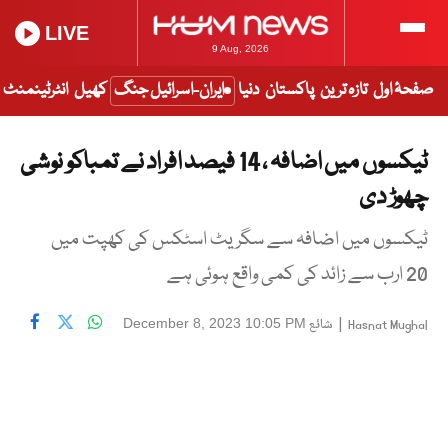
LIVE
9 Aug, 2026
صفحۂ اول
تازہ ترین
پاکستان
دنیا
ایران-اسرائیل جنگ
کھیل
انٹرٹینمنٹ
ٹیکسوں میں اضافہ ، 14 فیصد افراد نے تمباکو نوشی
چھوڑ دی
ٹیکسوں میں اضافہ سے سگریٹ اسٹکس کی کھپت میں
20 ارب سے زائد کی کمی واقع ہوئی ہے
|
شائع
December 8, 2023 10:05 PM
Hasnat Mughal