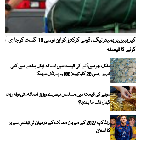
کیریبین پریمیئر لیگ ، قومی کرکٹرز کو این او سی 19 اگست کو جاری
آز
کرنے کا فیصلہ
چھی
ملک بھر میں آٹے کی قیمت میں اضافہ، ایک ہفتے میں کئی
شہروں میں 20 کلو تھیلا 100 روپے تک مہنگا
سونے کی قیمت میں مسلسل تیسرے روز بڑا اضافہ ، فی تولہ ریٹ
کہاں تک جا پہنچا؟
ورلڈ کپ 2027 کے میزبان ممالک کے درمیان ٹی ٹوئنٹی سیریز
کا اعلان