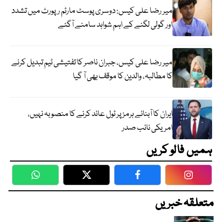
میر رضا علی کیس: دوسری پوسٹ مارٹم رپورٹ میں تشدد
اور گولی لگنے کے اہم شواہد سامنے آگئے
میر رضا علی کیس، جبران ناصر کا تفتیشی ٹیم تبدیل کرنے
کا مطالبہ، والدین کا موقف بھی آ گیا
ایران کا آبنائے ہرمز پر ٹول عائد کرنے کا منصوبہ نہیں،
امریکی نائب صدر
ہمیں فالو کریں
WhatsApp
Twitter
Facebook
Faceboo
متعلقہ خبریں