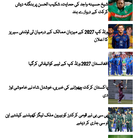
شیخ حسینہ واجد کی حمایت، شکیب الحسن پر بنگلہ دیش
کرکٹ کے دروازے بند
ورلڈ کپ 2027 کے میزبان ممالک کے درمیان ٹی ٹوئنٹی سیریز
کا اعلان
افغانستان 2027 ورلڈ کپ کے لیے کوالیفائی کرگیا
پاکستان کرکٹ چھوڑنے کی خبریں، خوشدل شاہ نے خاموشی توڑ
دی
پی سی بی نے قومی کرکٹرز کو بیرون ملک لیگز کھیلنے کیلئے این
او سی جاری کر دیئے