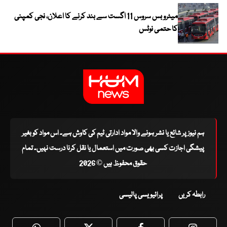
میٹرو بس سروس 11 اگست سے بند کرنے کا اعلان، نجی کمپنی
کا حتمی نوٹس
ہم نیوز پر شائع یا نشر ہونے والا مواد ادارتی ٹیم کی کاوش ہے۔ اس مواد کو بغیر
پیشگی اجازت کسی بھی صورت میں استعمال یا نقل کرنا درست نہیں۔ تمام
حقوق محفوظ ہیں © 2026
رابطہ کریں
پرائیویسی پالیسی