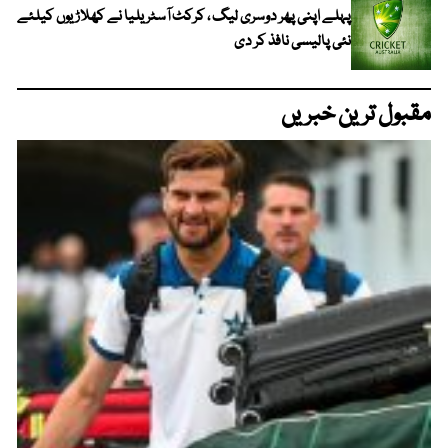
پہلے اپنی پھر دوسری لیگ ، کرکٹ آسٹریلیا نے کھلاڑیوں کیلئے
نئی پالیسی نافذ کر دی
مقبول ترین خبریں