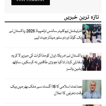
تازہ ترین خبریں
انٹرنیشنل نیوکلیئر سائنس اولمپیاڈ 2026، پاکستان نے
ایک گولڈ اور دو سلور میڈلز جیت لیے
پاکستان نے امریکا، ایران کو مذاکرات کی میز پر لا کر وہ
سفارتی کردار اداکیا جو بڑی طاقتیں نہ کرسکیں، ساؤتھ
ایشین وائسز
جماعت اسلامی کا 16 اگست سے ملک بھر میں بیک
وقت دھرنوں کا اعلان