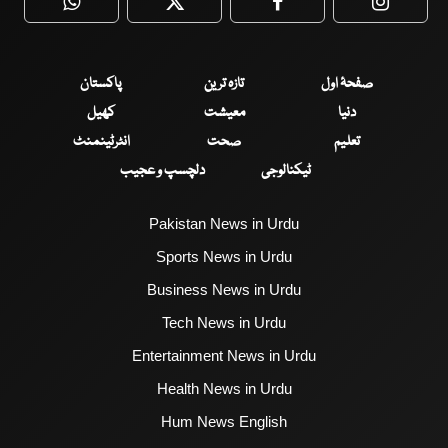
WhatsApp
Twitter
Facebook
Faceboo
صفحۂ اول
تازہ ترین
پاکستان
دنیا
معیشت
کھیل
تعلیم
صحت
انٹرٹینمنٹ
ٹیکنالوجی
دلچسپ و عجیب
Pakistan News in Urdu
Sports News in Urdu
Business News in Urdu
Tech News in Urdu
Entertainment News in Urdu
Health News in Urdu
Hum News English