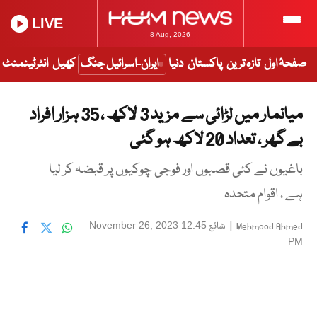
LIVE
8 Aug, 2026
صفحۂ اول
تازہ ترین
پاکستان
دنیا
ایران-اسرائیل جنگ
کھیل
انٹرٹینمنٹ
میانمار میں لڑائی سے مزید 3 لاکھ ، 35 ہزار افراد
بے گھر ، تعداد 20 لاکھ ہو گئی
باغیوں نے کئی قصبوں اور فوجی چوکیوں پر قبضہ کر لیا
ہے ، اقوام متحدہ
|
شائع
November 26, 2023 12:45
Mehmood Ahmed
PM