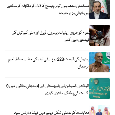
مسلمان متحد ہوں تو ہر چیلنج کا ڈٹ کر مقابلہ کر سکتے
ہیں، ایرانی وزیر خارجہ
عوام کو جزوی ریلیف، پیٹرول، ڈیزل اور مٹی کے تیل کی
قیمتوں میں کمی
پیٹرول کی قیمت 228 روپے فی لیٹر کی جائے، حافظ نعیم
الرحمان
الیکشن کمیشن نے بلوچستان کے 4 بلدیاتی حلقوں میں 9
اگست کی پولنگ ملتوی کردی
معاہدے کو عملی شکل دینے میں فیلڈ مارشل سید