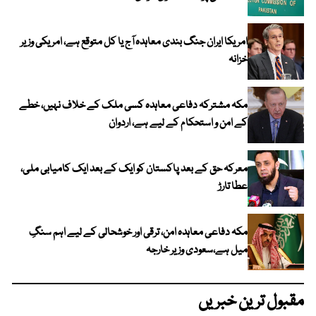
امریکا ایران جنگ بندی معاہدہ آج یا کل متوقع ہے، امریکی وزیر
خزانہ
مکہ مشترکہ دفاعی معاہدہ کسی ملک کے خلاف نہیں، خطے
کے امن و استحکام کے لیے ہے، اردوان
معرکہ حق کے بعد پاکستان کو ایک کے بعد ایک کامیابی ملی،
عطا تارڑ
مکہ دفاعی معاہدہ امن، ترقی اور خوشحالی کے لیے اہم سنگِ
میل ہے،سعودی وزیر خارجہ
مقبول ترین خبریں