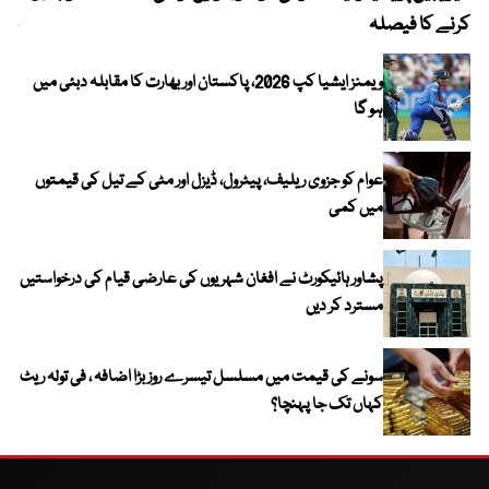
کرنے کا فیصلہ
چھی
ویمنز ایشیا کپ 2026، پاکستان اور بھارت کا مقابلہ دبئی میں
ہو گا
عوام کو جزوی ریلیف، پیٹرول، ڈیزل اور مٹی کے تیل کی قیمتوں
میں کمی
پشاور ہائیکورٹ نے افغان شہریوں کی عارضی قیام کی درخواستیں
مسترد کر دیں
سونے کی قیمت میں مسلسل تیسرے روز بڑا اضافہ ، فی تولہ ریٹ
کہاں تک جا پہنچا؟