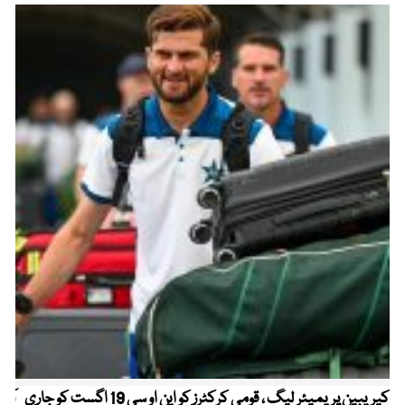
کیریبین پریمیئر لیگ ، قومی کرکٹرز کو این او سی 19 اگست کو جاری
آز