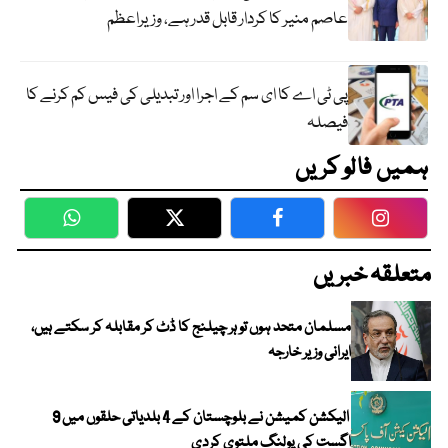
عاصم منیر کا کردار قابل قدر ہے، وزیراعظم
پی ٹی اے کا ای سم کے اجرا اور تبدیلی کی فیس کم کرنے کا
فیصلہ
ہمیں فالو کریں
WhatsApp
Twitter
Facebook
Faceboo
متعلقہ خبریں
مسلمان متحد ہوں تو ہر چیلنج کا ڈٹ کر مقابلہ کر سکتے ہیں،
ایرانی وزیر خارجہ
الیکشن کمیشن نے بلوچستان کے 4 بلدیاتی حلقوں میں 9
اگست کی پولنگ ملتوی کردی