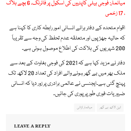
میانمار: فوجی ہیلی کاپٹروں کی اسکول پر فائرنگ، 6 بچے ہلاک
، 17 زخمی
اقوام متحدہ کے دفتر برائے انسانی امور رابطہ کاری کا کہنا ہے
کہ حالیہ جھڑپوں اور متعلقہ عدم تحفظ کی وجہ سے تقریباً
200 شہریوں کی ہلاکت کی اطلاع موصول ہوئی ہے۔
دفتر نے مزید کہا ہے کہ 2021 کی فوجی بغاوت کے بعد سے
ملک بھر میں بے گھر ہونے والے افراد کی تعداد 20 لاکھ تک
پہنچ گئی ہے۔ایجنسی نے عالمی برادری پر زور دیا کہ انسانی
ضروریات فوری طور پر پوری کی جائیں۔
تین لاکھ بے گھر
میانمار لڑائی
LEAVE A REPLY