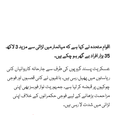
اقوام متحدہ نے کہا ہے کہ میانمار میں لڑائی سے مزید 3 لاکھ
35 ہزار افراد بے گھر ہو چکے ہیں۔
عسکریت پسند گروپوں کی طرف سے جارحانہ کارروائیاں کئی
ریاستوں میں پھیل رہی ہیں۔ باغیوں نے کئی قصبوں اور فوجی
چوکیوں پر قبضہ کر لیا ہے۔ جمہوریت نواز فورسز بھی اپنی
مزاحمت بڑھانے کے لیے فوجی حکمرانوں کے خلاف اپنی
لڑائی میں شدت لا رہی ہیں۔