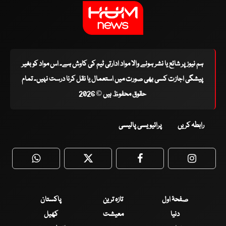
ہم نیوز پر شائع یا نشر ہونے والا مواد ادارتی ٹیم کی کاوش ہے۔ اس مواد کو بغیر
پیشگی اجازت کسی بھی صورت میں استعمال یا نقل کرنا درست نہیں۔ تمام
حقوق محفوظ ہیں © 2026
رابطہ کریں
پرائیویسی پالیسی
WhatsApp
Twitter
Facebook
Faceboo
صفحۂ اول
تازہ ترین
پاکستان
دنیا
معیشت
کھیل