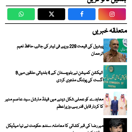
WhatsApp
Twitter
Facebook
Faceboo
متعلقہ خبریں
پیٹرول کی قیمت 228 روپے فی لیٹر کی جائے، حافظ نعیم
الرحمان
الیکشن کمیشن نے بلوچستان کے 4 بلدیاتی حلقوں میں 9
اگست کی پولنگ ملتوی کردی
معاہدے کو عملی شکل دینے میں فیلڈ مارشل سید عاصم منیر
کا کردار قابل قدر ہے، وزیراعظم
میر رضا کی قبر کشائی کا معاملہ، سندھ حکومت نے نیا میڈیکل