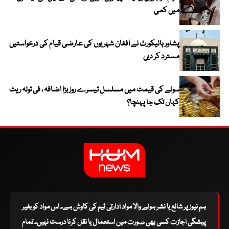
میں کمی
پشاور ہائیکورٹ نے افغان شہریوں کی عارضی قیام کی درخواستیں
مسترد کر دیں
سونے کی قیمت میں مسلسل تیسرے روز بڑا اضافہ ، فی تولہ ریٹ
کہاں تک جا پہنچا؟
ہم نیوز پر شائع یا نشر ہونے والا مواد ادارتی ٹیم کی کاوش ہے۔ اس مواد کو بغیر
پیشگی اجازت کسی بھی صورت میں استعمال یا نقل کرنا درست نہیں۔ تمام