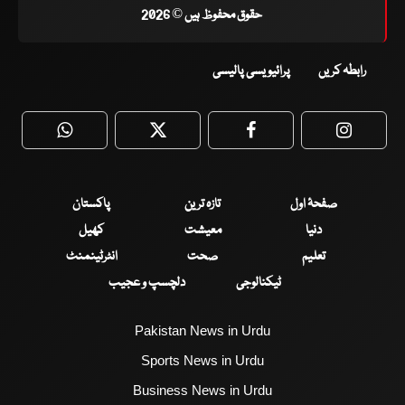
حقوق محفوظ ہیں © 2026
رابطہ کریں
پرائیویسی پالیسی
WhatsApp
Twitter
Facebook
Faceboo
صفحۂ اول
تازہ ترین
پاکستان
دنیا
معیشت
کھیل
تعلیم
صحت
انٹرٹینمنٹ
ٹیکنالوجی
دلچسپ و عجیب
Pakistan News in Urdu
Sports News in Urdu
Business News in Urdu