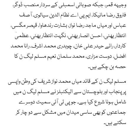
وجیہہ قمر، جبکہ صوبائی اسمبلی کے سردار منصب ڈوگر،
فاروق رضا مانیکا، ایم پی اے نظام الدین سیالوی، آصف
عباس اور میاں ماجد رضا نواز، بشارت رندھاوا، قیصر مگسی،
انتظار بھٹی، احسن انصار بھٹی، نگہت انتظار بھٹی، عظمیٰ
کاردار، رائے حیدر علی خان، چوہدری محمد اشرف، رانا محمد
افضل، دوست مزاری، محمد سلمان نعیم مسلم لیگ ن کا
حصہ بن چکے ہیں۔
مسلم لیگ ن کے قائد میاں محمد نواز شریف کی وطن واپسی
پر پنجاب اور بلوچستان سے الیکٹبلز نے مسلم لیگ ن میں
شامل ہونا شروع کیا ہے۔ جو پی ٹی آئی سمیت دوسرے
جماعتوں کو بھی ساسی میدان میں مشکل سے دو چار کر
سکتے ہیں۔