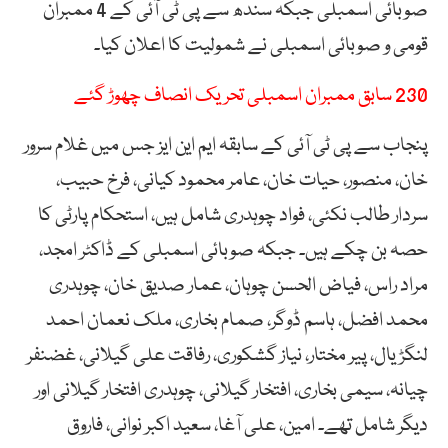
صوبائی اسمبلی جبکہ سندھ سے پی ٹی آئی کے 4 ممبران
قومی و صوبائی اسمبلی نے شمولیت کا اعلان کیا۔
230 سابق ممبران اسمبلی تحریک انصاف چھوڑ گئے
پنجاب سے پی ٹی آئی کے سابقہ ایم این ایز جس میں غلام سرور
خان، منصور، حیات خان، عامر محمود کیانی، فرخ حبیب،
سردار طالب نکئی، فواد چوہدری شامل ہیں، استحکام پارٹی کا
حصہ بن چکے ہیں۔ جبکہ صوبائی اسمبلی کے ڈاکٹر امجد،
مراد راس، فیاض الحسن چوہان، عمار صدیق خان، چوہدری
محمد افضل، ہاسم ڈوگر، صمام بخاری، ملک نعمان احمد
لنگڑیال، پیر مختار، نیاز گشکوری، رفاقت علی گیلانی، غضنفر
چیانہ، سیمی بخاری، افتخار گیلانی، چوہدری افتخار گیلانی اور
دیگر شامل تھے۔ امین، علی آغا، سعید اکبر نوانی، فاروق