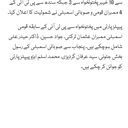
سے 18 خیبر پختونخواہ سے 3 جبکہ سندھ سے پی ٹی آئی کے
4 ممبران قومی و صوبائی اسمبلی نے شمولیت کا اعلان کیا۔
پیپلز پارٹی میں پختونخواہ سے پی ٹی آئی کے سابقہ قومی
اسمبلی ممبران عثمان ترکئی، جواد حسین، ڈاکٹر حیدر علی
شامل ہوچکے ہیں۔ پنجاب سے صوبائی اسمبلی کے رسول
بخش جتوئی، سید عرفان گردیزی، محمد اسلم ابڑو پیپلز پارٹی
کو جوائن کر چکے ہیں۔