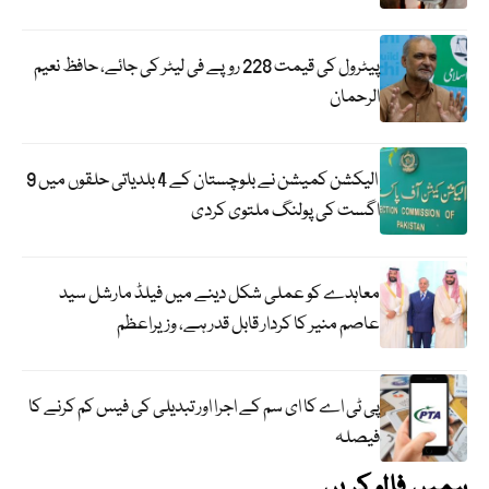
پیٹرول کی قیمت 228 روپے فی لیٹر کی جائے، حافظ نعیم
الرحمان
الیکشن کمیشن نے بلوچستان کے 4 بلدیاتی حلقوں میں 9
اگست کی پولنگ ملتوی کردی
معاہدے کو عملی شکل دینے میں فیلڈ مارشل سید
عاصم منیر کا کردار قابل قدر ہے، وزیراعظم
پی ٹی اے کا ای سم کے اجرا اور تبدیلی کی فیس کم کرنے کا
فیصلہ
ہمیں فالو کریں