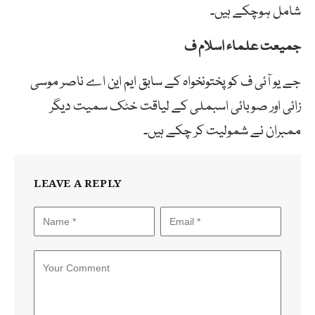
شامل ہوچکے ہیں۔
جمیعت علماء اسلام ف
جے یو آئی ف کو پختونخواہ کے سابق ایم این اے ناصر موسی
زائی اور صوبائی اسبملی کے لیاقت خٹک سمیت دیگر
ممبران نے شمولیت کر چکے ہیں۔
LEAVE A REPLY