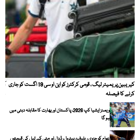
کیریبین پریمیئر لیگ ، قومی کرکٹرز کو این او سی 19 اگست کو جاری
آز
کرنے کا فیصلہ
چھی
ویمنز ایشیا کپ 2026، پاکستان اور بھارت کا مقابلہ دبئی میں
ہو گا
عوام کو جزوی ریلیف، پیٹرول، ڈیزل اور مٹی کے تیل کی قیمتوں