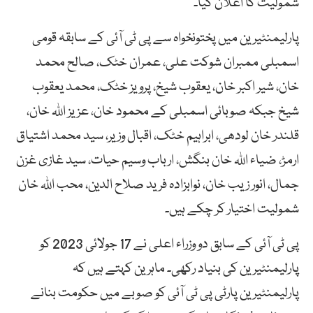
شمولیت کا اعلان کیا۔
پارلیمنٹیرین میں پختونخواہ سے پی ٹی آئی کے سابقہ قومی
اسمبلی ممبران شوکت علی، عمران خٹک، صالح محمد
خان، شیر اکبر خان، یعقوب شیخ، پرویز خٹک، محمد یعقوب
شیخ جبکہ صوبائی اسمبلی کے محمود خان، عزیز اللہ خان،
قلندر خان لودھی، ابراہیم خٹک، اقبال وزیر، سید محمد اشتیاق
ارمڑ، ضیاء اللہ خان بنگش، ارباب وسیم حیات، سید غازی غزن
جمال، انور زیب خان، نوابزادہ فرید صلاح الدین، محب اللہ خان
شمولیت اختیار کر چکے ہیں۔
پی ٹی آئی کے سابق دو وزراء اعلی نے 17 جولائی 2023 کو
پارلیمنٹیرین کی بنیاد رکھی۔ ماہرین کہتے ہیں کہ
پارلیمنٹیرین پارٹی پی ٹی آئی کو صوبے میں حکومت بنانے