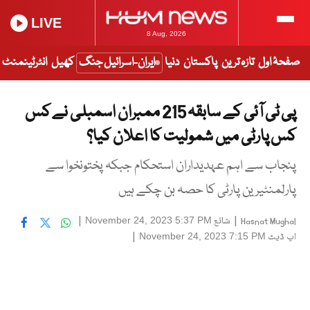
LIVE
8 Aug, 2026
صفحۂ اول
تازہ ترین
پاکستان
دنیا
ایران-اسرائیل جنگ
کھیل
انٹرٹینمنٹ
پی ٹی آئی کے سابقہ 215 ممبران اسمبلی نے کس
کس پارٹی میں شمولیت کا اعلان کیا؟
پنجاب سے اہم عہدیداران استحکام جبکہ پختونخوا سے
پارلمنٹیرین پارٹی کا حصہ بن چکے ہیں
|
شائع
|
November 24, 2023 5:37 PM
Hasnat Mughal
اپ ڈیٹ
|
November 24, 2023 7:15 PM