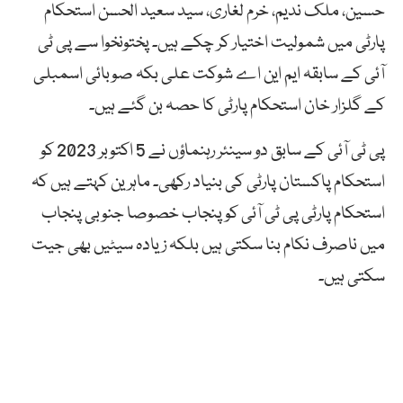
حسین، ملک ندیم، خرم لغاری، سید سعید الحسن استحکام
پارٹی میں شمولیت اختیار کر چکے ہیں۔ پختونخوا سے پی ٹی
آئی کے سابقہ ایم این اے شوکت علی بکہ صوبائی اسمبلی
کے گلزار خان استحکام پارٹی کا حصہ بن گئے ہیں۔
پی ٹی آئی کے سابق دو سینئر رہنماؤں نے 5 اکتوبر 2023 کو
استحکام پاکستان پارٹی کی بنیاد رکھی۔ ماہرین کہتے ہیں کہ
استحکام پارٹی پی ٹی آئی کو پنجاب خصوصا جنوبی پنجاب
میں ناصرف نکام بنا سکتی ہیں بلکہ زیادہ سیٹیں بھی جیت
سکتی ہیں۔