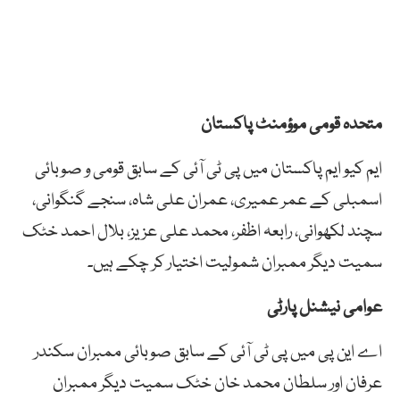
متحدہ قومی موؤمنٹ پاکستان
ایم کیو ایم پاکستان میں پی ٹی آئی کے سابق قومی و صوبائی
اسمبلی کے عمر عمیری، عمران علی شاہ، سنجے گنگوانی،
سچند لکھوانی، رابعہ اظفر، محمد علی عزیز، بلال احمد خٹک
سمیت دیگر ممبران شمولیت اختیار کر چکے ہیں۔
عوامی نیشنل پارٹی
اے این پی میں پی ٹی آئی کے سابق صوبائی ممبران سکندر
عرفان اور سلطان محمد خان خٹک سمیت دیگر ممبران