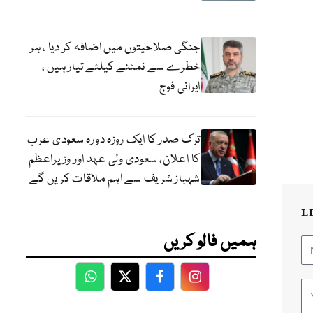
جنگی صلاحیتوں میں اضافہ کر دیا ، ہر
خطرے سے نمٹنے کیلئے تیار ہیں ،
ایرانی فوج
ترک صدر کا ایک روزہ دورہ سعودی عرب
کا اعلان، سعودی ولی عہد اور وزیراعظم
شہباز شریف سے اہم ملاقات کریں گے
L
ہمیں فالو کریں
WhatsApp
Twitter
Facebook
Facebook