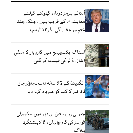
آبنائے ہرمز دوبارہ کھولنے کیلئے
معاہدے کے قریب ہیں ، جنگ جلد
ختم ہو جائے گی ، ڈونلڈ ٹرمپ
اسٹاک ایکسچینج میں کاروبار کا منفی
آغاز ، ڈالر کی قیمت گر گئی
انگلینڈ کے 25 سالہ فاسٹ باؤلر جان
ٹرنر نے کرکٹ کو خیر باد کہہ دیا
جنوبی وزیرستان اور دیر میں سکیورٹی
فورسز کی کارروائیاں ، 10دہشتگرد
ہلاک