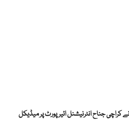
ئیر نے کراچی جناح انٹرنیشنل ائیرپورٹ پر میڈیکل