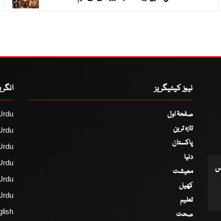
نیوز کیٹیگریز
انگر
صفحۂ اول
Urdu
تازہ ترین
Urdu
پاکستان
Urdu
دنیا
Urdu
اس
معیشت
Urdu
کھیل
Urdu
تعلیم
lish
صحت