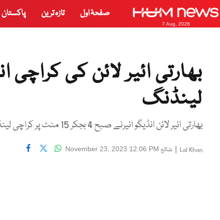
صفحۂ اول
تازہ ترین
پاکستان
7 Aug, 2026
بھارتی ائیر لائن کی کراچی ا
لینڈنگ
بھارتی ائیر لائن انڈیگو ائیرنے صبح 4 بجکر 15 منٹ پر کراچی لینڈ کیا
|
شائع
November 23, 2023 12:06 PM
Lal Khan