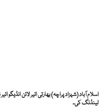
اسلام آباد (شہزاد پراچہ) بھارتی ائیر لائن انڈیگو ا
لینڈنگ کی۔