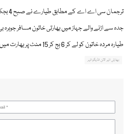
ترجمان سی اے اے کے مطابق طیارے نے صبح 4 بجکر 15 منٹ پر کراچی لینڈ کیا۔
جدہ سے اڑنے والے جہاز میں بھارتی خاتون مسافر جوہرہ بی
طیارہ مردہ خاتون کو لے کر 6 بج کر 15 منٹ پر بھارت میں میں اپنی منزل حیدر آباد دکن کی طرف روانہ ہو گیا۔
بھارتی ائیر لائن انڈیگو ائیر