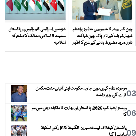
چین کے صدر کا خصوصی خط وزیراعظم
غزہ میں اسرائیلی کارروائیوں پر پاکستان
شہباز شریف کے نام، پاک چین شراکت
سمیت 8 اسلامی ممالک کا مشترکہ
داری مزید مضبوط بنانے کے عزم کا اظہار
اعلامیہ
موجودہ نظام کہیں نہیں جا رہا، حکومت اپنی آئینی مدت مکمل
0
کرے گی، وزیر داخلہ
ویمنز ایشیا کپ 2026، پاکستان اور بھارت کا مقابلہ دبئی میں ہو
0
گا
پاکستان کیخلاف ٹیسٹ سیریز ، انگلینڈ کا 16 رکنی اسکواڈ
0
سامنے آ گیا