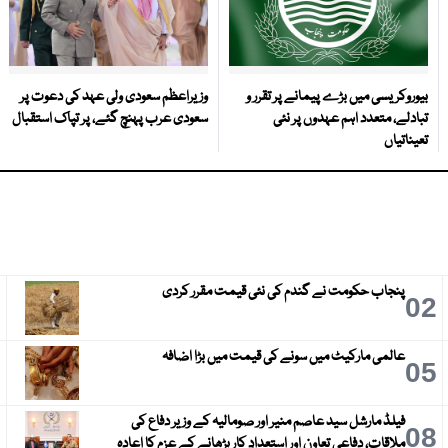
بیوروکریسی میں بڑے پیمانے پر تقرر و
وزیراعظم سعودی ولی عہد کی دعوت پر
تبادلے، متعدد اہم عہدوں پر نئی
سعودی عرب پہنچ گئے، پر تپاک استقبال
تعیناتیاں
پنجاب حکومت نے گندم کی نئی قیمت مقرر کردی
3
02
عالمی مارکیٹ میں سونے کی قیمت میں بڑا اضافہ
6
05
فیلڈ مارشل سید عاصم منیر اور صومالیہ کے وزیر دفاع کی
9
08
ملاقات، دفاعی تعاون اور استعدادِ کار بڑھانے کے عزم کا اعادہ