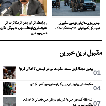
وزیراعظم کی اپوزیشن کو مذاکرات کی
جنوبی وزیرستان اور دیر میں سکیورٹی
دعوت، اوپن ایجنڈے پر بات ہوگی، طارق
فورسز کی کارروائیاں ، 10دہشتگرد ہلاک
فضل چودھری
مقبول ترین خبریں
پیٹرول مہنگا، ڈیزل سستا، حکومت نے نئی قیمتوں کا اعلان کر دیا
01
حکومت نے پیٹرول اور ڈیزل کی قیمتوں میں کمی کر دی
04
آئندہ 48 گھنٹوں میں بارشوں اور دریاؤں میں طغیانی کا خدشہ،
07
ہنگامی تیاریاں تیز