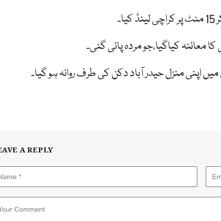
 کا معائنہ کیاگیا،جو مردہ پائی گئی۔
EAVE A REPLY