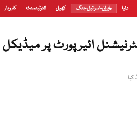
دنیا
ایران-اسرائیل جنگ
کھیل
انٹرٹینمنٹ
کاروبار
نٹرنیشنل ائیرپورٹ پر میڈیکل