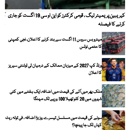
کیریبین پریمیئر لیگ ، قومی کرکٹرز کو این او سی 19 اگست کو جاری
آز
کرنے کا فیصلہ
چھی
میٹرو بس سروس 11 اگست سے بند کرنے کا اعلان، نجی کمپنی
کا حتمی نوٹس
ورلڈ کپ 2027 کے میزبان ممالک کے درمیان ٹی ٹوئنٹی سیریز
کا اعلان
ملک بھر میں آٹے کی قیمت میں اضافہ، ایک ہفتے میں کئی
شہروں میں 20 کلو تھیلا 100 روپے تک مہنگا
سونے کی قیمت میں مسلسل تیسرے روز بڑا اضافہ ، فی تولہ ریٹ
کہاں تک جا پہنچا؟