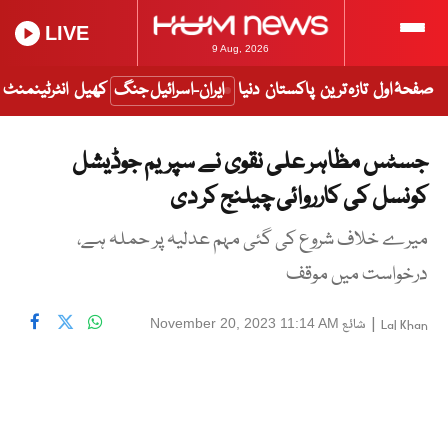
LIVE
9 Aug, 2026
صفحۂ اول
تازہ ترین
پاکستان
دنیا
ایران-اسرائیل جنگ
کھیل
انٹرٹینمنٹ
جسٹس مظاہر علی نقوی نے سپریم جوڈیشل
کونسل کی کارروائی چیلنج کر دی
میرے خلاف شروع کی گئی مہم عدلیہ پر حملہ ہے،
درخواست میں موقف
|
شائع
November 20, 2023 11:14 AM
Lal Khan