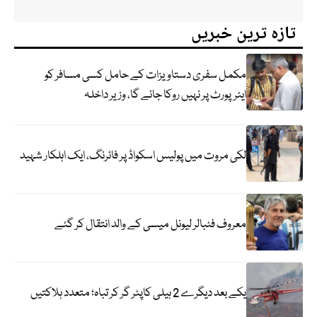
تازہ ترین خبریں
مکمل سفری دستاویزات کے حامل کسی مسافر کو
ایئرپورٹ پر نہیں روکا جائے گا، وزیر داخلہ
لکی مروت میں پولیس اسکواڈ پر فائرنگ، ایک اہلکار شہید
معروف فٹبالر لیونل میسی کے والد انتقال کر گئے
یکے بعد دیگرے 2 ہیلی کاپٹر گر کر تباہ؛ متعدد ہلاکتیں