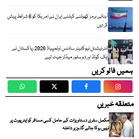
آبنائے ہرمز کھولنے کیلئے ایران نے امریکا کو 6 شرائط پیش
کر دیں
انٹرنیشنل نیوکلیئر سائنس اولمپیاڈ 2026، پاکستان نے
ایک گولڈ اور دو سلور میڈلز جیت لیے
ہمیں فالو کریں
WhatsApp
Twitter
Facebook
Faceboo
متعلقہ خبریں
مکمل سفری دستاویزات کے حامل کسی مسافر کو ایئرپورٹ پر
نہیں روکا جائے گا، وزیر داخلہ