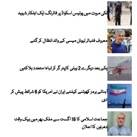
لکی مروت میں پولیس اسکواڈ پر فائرنگ، ایک اہلکار شہید
معروف فٹبالر لیونل میسی کے والد انتقال کر گئے
یکے بعد دیگرے 2 ہیلی کاپٹر گر کر تباہ؛ متعدد ہلاکتیں
آبنائے ہرمز کھولنے کیلئے ایران نے امریکا کو 6 شرائط پیش کر
دیں
جماعت اسلامی کا 16 اگست سے ملک بھر میں بیک وقت
دھرنوں کا اعلان