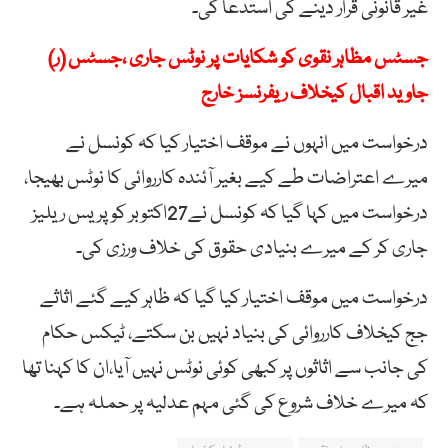
غیر قانونی قرار دینے کی استدعا کی۔
جسٹس مظاہر نقوی کو شکایات پر نوٹس جاری ،جسٹس (ر)
جاوید اقبال کیخلاف ریفرنسز خارج
درخواست میں انہوں نے موقف اختیار کیا کہ کونسل نے
میرے اعتراضات طے کیے بغیر آئندہ کارروائی کا نوٹس بھیجا،
درخواست میں کہا گیا کہ کونسل نے27اکتوبر کو پریس ریلیز
جاری کر کے میرے بنیادی حقوق کی خلاف ورزی کی۔
درخواست میں موقف اختیار کیا گیا کہ ظاہر کیے گئے اثاثے
جج کیخلاف کارروائی کی بنیاد نہیں بن سکتے، ٹیکس حکام
کی جانب سے اثاثوں پر کبھی کوئی نوٹس نہیں آیا،ان کا کہنا تھا
کہ میرے خلاف شروع کی گئی مہم عدلیہ پر حملہ ہے۔