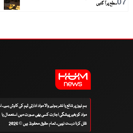
07
سطح پر آ گئیں
ہم نیوز پر شائع یا نشر ہونے والا مواد ادارتی ٹیم کی کاوش ہے۔ 
مواد کو بغیر پیشگی اجازت کسی بھی صورت میں استعمال یا
نقل کرنا درست نہیں۔ تمام حقوق محفوظ ہیں © 2026