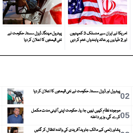
امریکا نے ایران سے منسلک 3 کمپنیوں
پیٹرول مہنگا، ڈیزل سستا، حکومت نے
اور 2 طیاروں پر عائد پابندیاں ختم کر دیں
نئی قیمتوں کا اعلان کر دیا
پیٹرول اور ڈیزل سستا، حکومت نے نئی قیمتوں کا اعلان کر دیا
3
02
موجودہ نظام کہیں نہیں جا رہا، حکومت اپنی آئینی مدت مکمل
6
05
کرے گی، وزیر داخلہ
پشاور زلمی کے مالک جاوید آفریدی کی والدہ انتقال کر گئیں