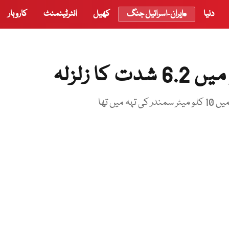
دنیا
ایران-اسرائیل جنگ
کھیل
انٹرٹینمنٹ
کاروبار
 زلزلہ