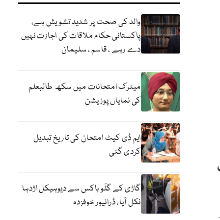
والد کی صحت پر شدید تشویش ہے،
پاکستانی حکام ملاقات کی اجازت نہیں
دے رہے ، قاسم ، سلیمان
میٹرک امتحانات میں سکھ طالبعلم
کی نمایاں پوزیشن
ایم ڈی کیٹ امتحان کی تاریخ تبدیل
کردی گئی
ٹ
گاڑی کے گلَو باکس سے دیوہیکل اژدہا
نکل آیا، ڈرائیور خوفزدہ