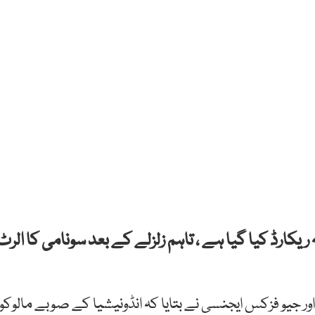
لوکو میں 6.2 شدت کا زلزلہ ریکارڈ کیا گیا ہے ، تاہم زلزلے کے بعد سونامی کا الر
جیو فزکس ایجنسی نے بتایا کہ انڈونیشیا کے صوبے مالوکو