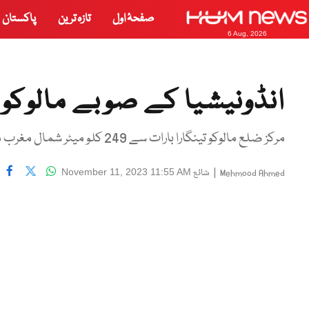
صفحۂ اول
تازہ ترین
پاکستان
6 Aug, 2026
انڈونیشیا کے صوبے مالوکو میں 6.2 شدت کا
مرکز ضلع مالوکو تینگارا بارات سے 249 کلو میٹر شمال مغرب میں 10 کلو میٹر سمندر کی تہہ میں تھا
|
شائع
November 11, 2023 11:55 AM
Mehmood Ahmed