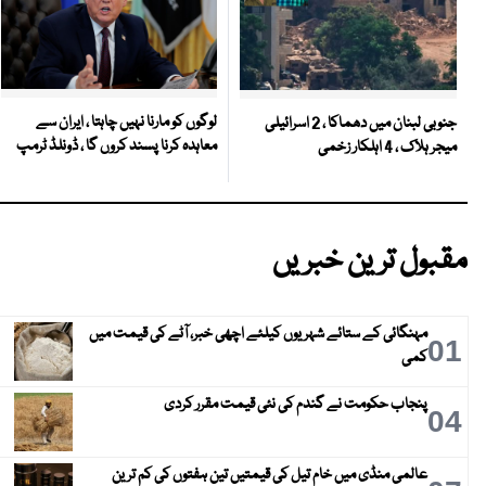
لوگوں کو مارنا نہیں چاہتا ، ایران سے
جنوبی لبنان میں دھماکا ، 2 اسرائیلی
معاہدہ کرنا پسند کروں گا ، ڈونلڈ ٹرمپ
میجر ہلاک ، 4 اہلکار زخمی
مقبول ترین خبریں
مہنگائی کے ستائے شہریوں کیلئے اچھی خبر، آٹے کی قیمت میں
01
کمی
پنجاب حکومت نے گندم کی نئی قیمت مقرر کردی
04
عالمی منڈی میں خام تیل کی قیمتیں تین ہفتوں کی کم ترین