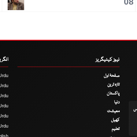
9
08
نیوز کیٹیگریز
انگر
صفحۂ اول
Urdu
تازہ ترین
Urdu
پاکستان
Urdu
دنیا
Urdu
اس
معیشت
Urdu
کھیل
Urdu
تعلیم
lish