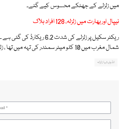
میں زلزلے کے جھٹکے محسوس کیے گئے۔
نیپال اور بھارت میں زلزلہ، 128 افراد ہلاک
شمال مغرب میں 10 کلو میٹر سمندر کی تہہ میں تھا ، زلزلے سے کسی جانی اور مالی نقصان کی اطلاع نہیں ملی۔
انڈونیشیا زلزلہ