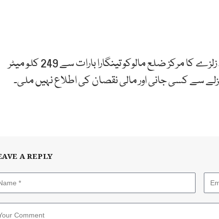
ریکٹر سکیل پر زلزلے کی شدت 6.2 ریکارڈ کی گئی ہے ۔ زلزے کا مرکز ضلع مالوکو تینگارا بارات سے 249 کلو میٹر
EAVE A REPLY