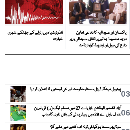
پاکستان اور صومالیہ کا دفاعی تعاون
انڈونیشیا میں زلزلے کے جھٹکے، شہری
مزید مضبوط بنانے پر اتفاق، صومالی وزیر
خوفزدہ
دفاع کی نیول اور ایئرہیڈ کوارٹرز آمد
پیٹرول مہنگا، ڈیزل سستا، حکومت نے نئی قیمتوں کا اعلان کر دیا
0
آزاد کشمیر الیکشن ، ایل اے 27 میں مسلم لیگ (ن) کی نورین
0
عارف ، ایل اے 28 میں پیپلز پارٹی کے بازل نقوی کامیاب
سونا پھر سستا ہوگیا،فی تولہ اب کتنے میں ملے گا؟