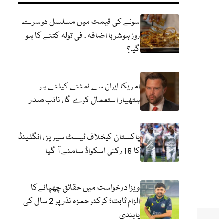
سونے کی قیمت میں مسلسل دوسرے
روز ہوشربا اضافہ ، فی تولہ کتنے کا ہو
گیا؟
امریکا ایران سے نمٹنے کیلئے ہر
ہتھیار استعمال کرے گا، نائب صدر
پاکستان کیخلاف ٹیسٹ سیریز ، انگلینڈ
کا 16 رکنی اسکواڈ سامنے آ گیا
ویزا درخواست میں حقائق چھپانےکا
الزام ثابت؛ کرکٹر حمزہ نذر پر 2 سال کی
پابندی