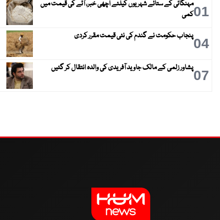
مہنگائی کے ستائے شہریوں کیلئے اچھی خبر، آٹے کی قیمت میں
01
کمی
پنجاب حکومت نے گندم کی نئی قیمت مقرر کردی
04
پشاور زلمی کے مالک جاوید آفریدی کی والدہ انتقال کر گئیں
07