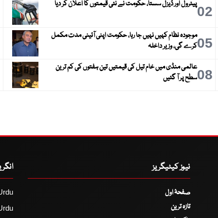
پیٹرول اور ڈیزل سستا، حکومت نے نئی قیمتوں کا اعلان کر دیا
3
02
موجودہ نظام کہیں نہیں جا رہا، حکومت اپنی آئینی مدت مکمل
6
05
کرے گی، وزیر داخلہ
عالمی منڈی میں خام تیل کی قیمتیں تین ہفتوں کی کم ترین
9
08
سطح پر آ گئیں
نیوز کیٹیگریز
انگر
صفحۂ اول
Urdu
تازہ ترین
Urdu