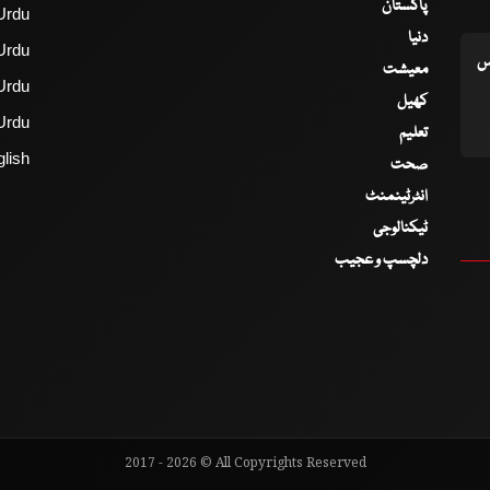
پاکستان
Urdu
دنیا
Urdu
اس
معیشت
Urdu
کھیل
Urdu
تعلیم
lish
صحت
انٹرٹینمنٹ
ٹیکنالوجی
دلچسپ و عجیب
2017 - 2026 © All Copyrights Reserved