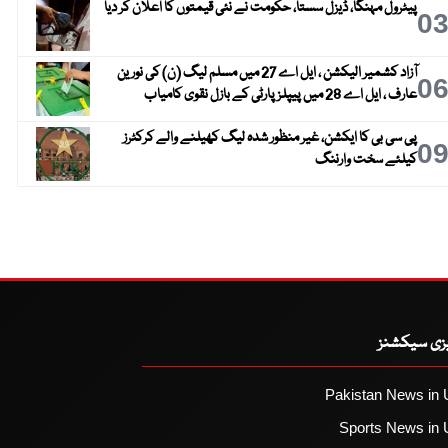
پیٹرول مہنگا، ڈیزل سستا، حکومت نے نئی قیمتوں کا اعلان کر دیا
0
آزاد کشمیر الیکشن ، ایل اے 27 میں مسلم لیگ (ن) کی نورین
0
عارف ، ایل اے 28 میں پیپلز پارٹی کے بازل نقوی کامیاب
پی سی بی کا ایکشن، غیر منظور شدہ لیگ کھیلنے والے کرکٹرز
0
کیلئے سخت وارننگ
یزی سیکشنز
Pakistan News in 
Sports News in 