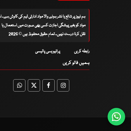
ہم نیوز پر شائع یا نشر ہونے والا مواد ادارتی ٹیم کی کاوش ہے۔ 
مواد کو بغیر پیشگی اجازت کسی بھی صورت میں استعمال یا
نقل کرنا درست نہیں۔ تمام حقوق محفوظ ہیں © 2026
رابطہ کریں
پرائیویسی پالیسی
ہمیں فالو کریں
WhatsApp
Twitter
Facebook
Facebook