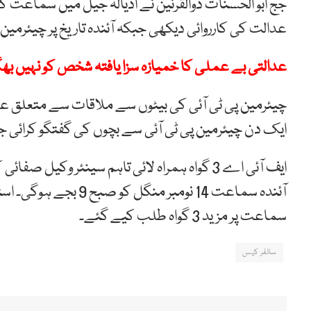
جج ابو الحسنات ذوالقرنین نے اڈیالہ جیل میں سماعت کی،
عدالت کی کارروائی دیکھی جبکہ آئندہ تاریخ پر چیئرمین
عدالتی بے عملی کا خمیازہ سزا یافتہ شخص کو نہیں بھگ
چیئرمین پی ٹی آئی کی بیٹوں سے ملاقات سے متعلق عدا
ایک دن چیئرمین پی ٹی آئی سے بچوں کی گفتگو کرائی ج
ایف آئی اے 3 گواہ ہمراہ لائی تاہم سینئر وک
سماعت پر مزید 3 گواہ طلب کیے گئے۔
سائفر کیس