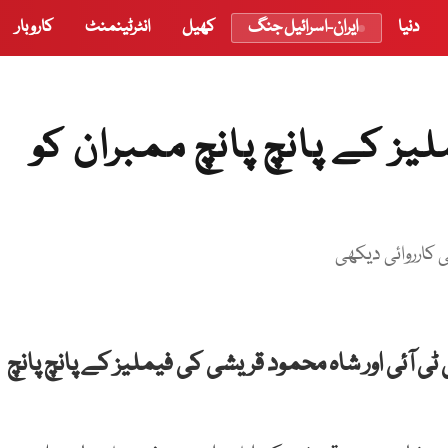
دنیا
ایران-اسرائیل جنگ
کھیل
انٹرٹینمنٹ
کاروبار
یز کے پانچ پانچ ممبران کو
 کارروائی دیکھی
ی آئی اور شاہ محمود قریشی کی فیملیز کے پانچ پانچ