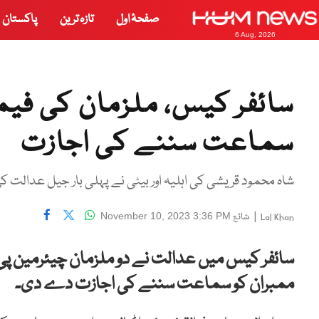
صفحۂ اول
تازہ ترین
پاکستان
6 Aug, 2026
سائفر کیس، ملزمان کی فیمل
سماعت سننے کی اجازت
شاہ محمود قریشی کی اہلیہ اور بیٹی نے پہلی بار جیل عدالت کی
|
شائع
November 10, 2023 3:36 PM
Lal Khan
سائفر کیس میں عدالت نے دو ملزمان چیئرمین پی ٹ
ممبران کو سماعت سننے کی اجازت دے دی۔