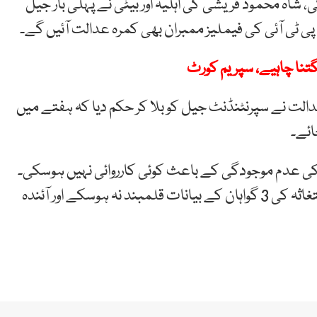
 شاہ محمود قریشی کی اہلیہ اور بیٹی نے پہلی بار جیل
 پی ٹی آئی کی فیملیز ممبران بھی کمرہ عدالت آئیں گے۔
تنا چاہیے، سپریم کورٹ
لت نے سپرنٹنڈنٹ جیل کو بلا کر حکم دیا کہ ہفتے میں
ائے۔
یل صفائی کی عدم موجودگی کے باعث کوئی کارروائی نہیں ہوسکی۔
آئندہ سماعت 14 نومبر منگل کو صبح 9 بجے ہوگی۔ استغاثہ کی 3 گواہان کے بیانات قلمبند نہ ہوسکے اور آئندہ