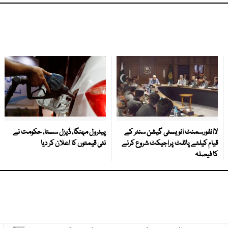
لاانفورسمنٹ انویسٹی گیشن سنٹر کے
پیٹرول مہنگا، ڈیزل سستا، حکومت نے
قیام کیلئے پائلٹ پراجیکٹ شروع کرنے
نئی قیمتوں کا اعلان کر دیا
کا فیصلہ