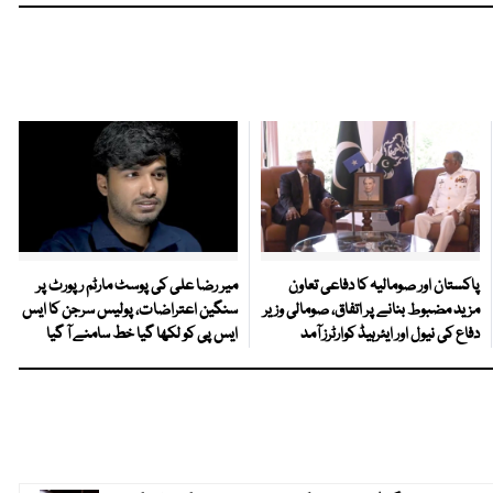
پاکستان اور صومالیہ کا دفاعی تعاون
میر رضا علی کی پوسٹ مارٹم رپورٹ پر
مزید مضبوط بنانے پر اتفاق، صومالی وزیر
سنگین اعتراضات، پولیس سرجن کا ایس
دفاع کی نیول اور ایئرہیڈ کوارٹرز آمد
ایس پی کو لکھا گیا خط سامنے آ گیا