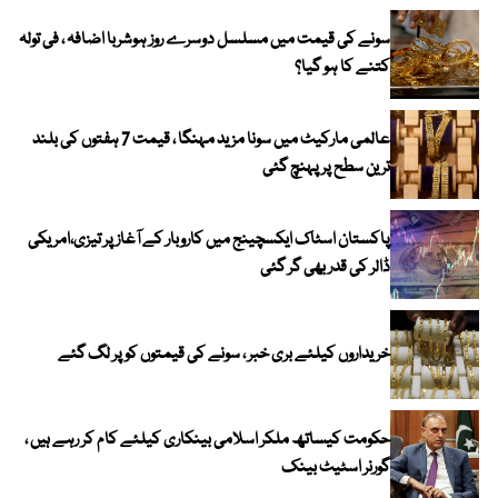
سونے کی قیمت میں مسلسل دوسرے روز ہوشربا اضافہ ، فی تولہ
کتنے کا ہو گیا؟
عالمی مارکیٹ میں سونا مزید مہنگا ، قیمت 7 ہفتوں کی بلند
ترین سطح پر پہنچ گئی
پاکستان اسٹاک ایکسچینج میں کاروبار کے آغاز پر تیزی،امریکی
ڈالر کی قدر بھی گر گئی
خریداروں کیلئے بری خبر ، سونے کی قیمتوں کو پر لگ گئے
حکومت کیساتھ ملکر اسلامی بینکاری کیلئے کام کر رہے ہیں ،
گورنر اسٹیٹ بینک