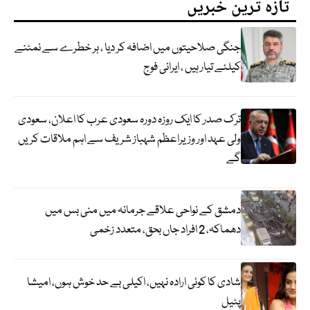
تازہ ترین خبریں
جنگی صلاحیتوں میں اضافہ کر دیا ، ہر خطرے سے نمٹنے
کیلئے تیار ہیں ، ایرانی فوج
ترک صدر کا ایک روزہ دورہ سعودی عرب کا اعلان، سعودی
ولی عہد اور وزیراعظم شہباز شریف سے اہم ملاقات کریں
گے
دمشق کے نواحی علاقے جرمانہ میں منی بس میں
دھماکہ، 2 افراد جاں بحق، متعدد زخمی
شادی کا کوئی ارادہ نہیں، اکیلی بے حد خوش ہوں، امیشا
پٹیل