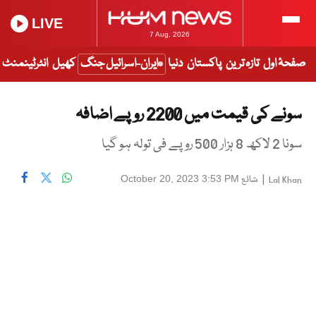
LIVE
7 Aug, 2026
صفحۂ اول
تازہ ترین
پاکستان
دنیا
ایران-اسرائیل جنگ
کھیل
انٹرٹینمنٹ
سونے کی قیمت میں 2200 روپے اضافہ
سونا 2 لاکھ 8 ہزار 500 روپے فی تولہ ہو گیا
|
شائع
October 20, 2023 3:53 PM
Lal Khan