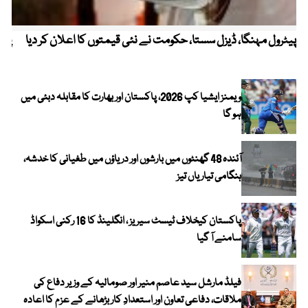
پیٹرول مہنگا، ڈیزل سستا، حکومت نے نئی قیمتوں کا اعلان کر دیا
پنج
ویمنز ایشیا کپ 2026، پاکستان اور بھارت کا مقابلہ دبئی میں
ہو گا
آئندہ 48 گھنٹوں میں بارشوں اور دریاؤں میں طغیانی کا خدشہ،
ہنگامی تیاریاں تیز
پاکستان کیخلاف ٹیسٹ سیریز ، انگلینڈ کا 16 رکنی اسکواڈ
سامنے آ گیا
فیلڈ مارشل سید عاصم منیر اور صومالیہ کے وزیر دفاع کی
ملاقات، دفاعی تعاون اور استعدادِ کار بڑھانے کے عزم کا اعادہ