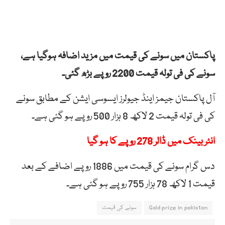
پاکستان میں سونے کی قیمت میں مزید اضافہ ہوگیا ہے،
سونے کی فی تولہ قیمت 2200 روپے بڑھ گئی۔
آل پاکستان جیمز اینڈ جیولرز ایسوسی ایشن کے مطابق سونے
کی فی تولہ قیمت 2 لاکھ 8 ہزار 500 روپے ہو گئی ہے۔
انٹر بینک میں ڈالر 278 روپے کا ہو گیا
دس گرام سونے کی قیمت میں 1886 روپے اضافے کے بعد
قیمت 1 لاکھ 78 ہزار 755 روپے ہو گئی ہے۔
Gold price in pakistan
سونے کی قیمت