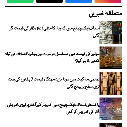
WhatsApp
Twitter
Facebook
Faceboo
متعلقہ خبریں
اسٹاک ایکسچینج میں کاروبار کا منفی آغاز ، ڈالر کی قیمت گر
گئی
سونے کی قیمت میں مسلسل دوسرے روز ہوشربا اضافہ ، فی تولہ
کتنے کا ہو گیا؟
عالمی مارکیٹ میں سونا مزید مہنگا ، قیمت 7 ہفتوں کی بلند
ترین سطح پر پہنچ گئی
پاکستان اسٹاک ایکسچینج میں کاروبار کے آغاز پر تیزی،امریکی
ڈالر کی قدر بھی گر گئی