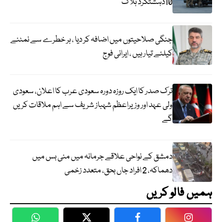
10دہشتگرد ہلاک
جنگی صلاحیتوں میں اضافہ کر دیا ، ہر خطرے سے نمٹنے
کیلئے تیار ہیں ، ایرانی فوج
ترک صدر کا ایک روزہ دورہ سعودی عرب کا اعلان، سعودی
ولی عہد اور وزیراعظم شہباز شریف سے اہم ملاقات کریں
گے
دمشق کے نواحی علاقے جرمانہ میں منی بس میں
دھماکہ، 2 افراد جاں بحق، متعدد زخمی
ہمیں فالو کریں