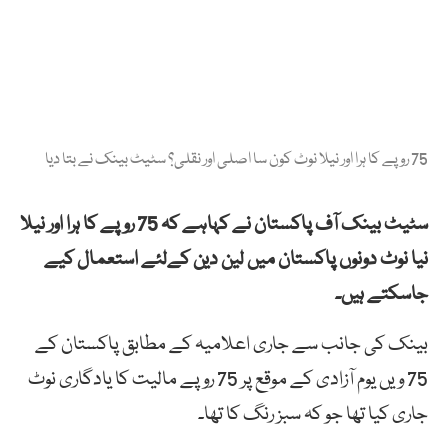
75 روپے کا ہرا اور نیلا نوٹ کون سا اصلی اور نقلی؟ سٹیٹ بینک نے بتا دیا
سٹیٹ بینک آف پاکستان نے کہاہے کہ 75 روپے کا ہرا اور نیلا
نیا نوٹ دونوں پاکستان میں لین دین کےلئے استعمال کیے
جاسکتے ہیں۔
بینک کی جانب سے جاری اعلامیہ کے مطابق پاکستان کے
75 ویں یوم آزادی کے موقع پر 75 روپے مالیت کا یادگاری نوٹ
جاری کیا تھا جو کہ سبز رنگ کا تھا۔