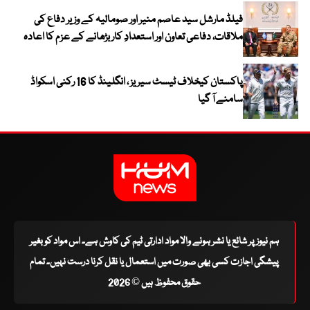
فیلڈ مارشل سید عاصم منیر اور صومالیہ کے وزیر دفاع کی
ملاقات، دفاعی تعاون اور استعدادِ کار بڑھانے کے عزم کا اعادہ
پاکستان کیخلاف ٹیسٹ سیریز ، انگلینڈ کا 16 رکنی اسکواڈ
سامنے آ گیا
ہم نیوز پر شائع یا نشر ہونے والا مواد ادارتی ٹیم کی کاوش ہے۔ اس مواد کو بغیر
پیشگی اجازت کسی بھی صورت میں استعمال یا نقل کرنا درست نہیں۔ تمام
حقوق محفوظ ہیں © 2026