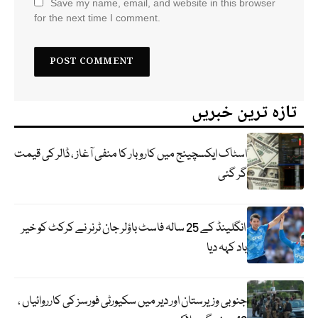
Save my name, email, and website in this browser
for the next time I comment.
تازہ ترین خبریں
اسٹاک ایکسچینج میں کاروبار کا منفی آغاز ، ڈالر کی قیمت
گر گئی
انگلینڈ کے 25 سالہ فاسٹ باؤلر جان ٹرنر نے کرکٹ کو خیر
باد کہہ دیا
جنوبی وزیرستان اور دیر میں سکیورٹی فورسز کی کارروائیاں ،