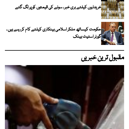
خریداروں کیلئے بری خبر ، سونے کی قیمتوں کو پر لگ گئے
حکومت کیساتھ ملکر اسلامی بینکاری کیلئے کام کر رہے ہیں ،
گورنر اسٹیٹ بینک
مقبول ترین خبریں