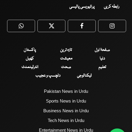
رابطہ کریں
پرائیویسی پالیسی
WhatsApp
Twitter
Facebook
Faceboo
صفحۂ اول
تازہ ترین
پاکستان
دنیا
معیشت
کھیل
تعلیم
صحت
انٹرٹینمنٹ
ٹیکنالوجی
دلچسپ و عجیب
Pakistan News in Urdu
Sports News in Urdu
Business News in Urdu
Tech News in Urdu
Entertainment News in Urdu