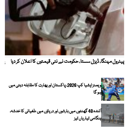
پیٹرول مہنگا، ڈیزل سستا، حکومت نے نئی قیمتوں کا اعلان کر دیا
پنج
ویمنز ایشیا کپ 2026، پاکستان اور بھارت کا مقابلہ دبئی میں
ہو گا
آئندہ 48 گھنٹوں میں بارشوں اور دریاؤں میں طغیانی کا خدشہ،
ہنگامی تیاریاں تیز