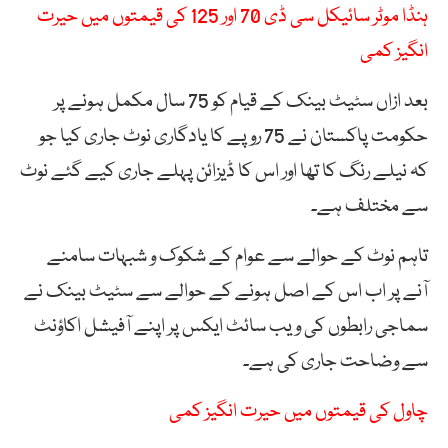
ہنڈا موٹر سائیکل سی ڈی 70 اور 125 کی قیمتوں میں حیرت
انگیز کمی
بعد ازاں سٹیٹ بینک کے قیام کو 75 سال مکمل ہونے پر
حکومت پاکستان نے 75 روپے کا یادگاری نوٹ جاری کیا جو
کہ نیلے رنگ کا تھا اور اس کا ڈیزائن پہلے جاری کیے گئے نوٹ
سے مختلف ہے۔
تاہم نوٹ کے حوالے سے عوام کے شکوک و شبہات سامنے
آنے پر اب اس کے اصل ہونے کے حوالے سے سٹیٹ بینک نے
سماجی رابطوں کی ویب سائٹ ایکس پر اپنے آفیشل اکاؤنٹ
سے وضاحت جاری کی ہے۔
چاول کی قیمتوں میں حیرت انگیز کمی