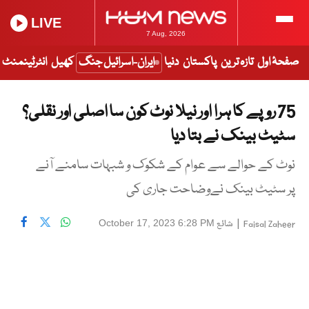
LIVE
7 Aug, 2026
صفحۂ اول
تازہ ترین
پاکستان
دنیا
ایران-اسرائیل جنگ
کھیل
انٹرٹینمنٹ
75 روپے کا ہرا اور نیلا نوٹ کون سا اصلی اور نقلی؟
سٹیٹ بینک نے بتا دیا
نوٹ کے حوالے سے عوام کے شکوک و شبہات سامنے آنے
پر سٹیٹ بینک نےوضاحت جاری کی
|
شائع
October 17, 2023 6:28 PM
Faisal Zaheer