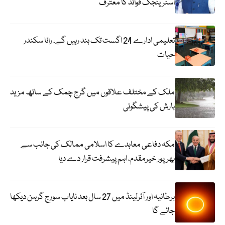
اسٹریٹجک فوائد کا معترف
تعلیمی ادارے 24 اگست تک بند رہیں گے، رانا سکندر
حیات
ملک کے مختلف علاقوں میں گرج چمک کے ساتھ مزید
بارش کی پیشگوئی
مکہ دفاعی معاہدے کا اسلامی ممالک کی جانب سے
بھرپور خیرمقدم، اہم پیشرفت قرار دے دیا
برطانیہ اور آئرلینڈ میں 27 سال بعد نایاب سورج گرہن دیکھا
جائے گا