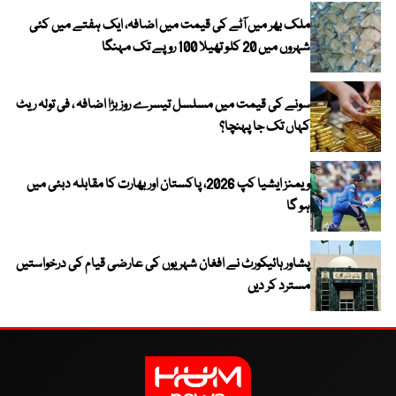
ملک بھر میں آٹے کی قیمت میں اضافہ، ایک ہفتے میں کئی
شہروں میں 20 کلو تھیلا 100 روپے تک مہنگا
سونے کی قیمت میں مسلسل تیسرے روز بڑا اضافہ ، فی تولہ ریٹ
کہاں تک جا پہنچا؟
ویمنز ایشیا کپ 2026، پاکستان اور بھارت کا مقابلہ دبئی میں
ہو گا
پشاور ہائیکورٹ نے افغان شہریوں کی عارضی قیام کی درخواستیں
مسترد کر دیں