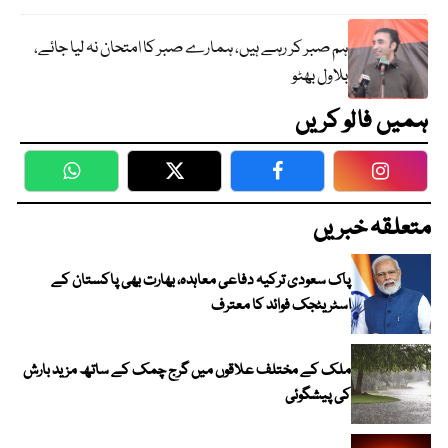
ہم صبر کر رہے ہیں، ہمارے صبر کا امتحان نہ لیا جائے،
بلاول بھٹو
ہمیں فالو کریں
WhatsApp
Twitter
Facebook
Faceboo
متعلقہ خبریں
پاک سعودی ترکیہ دفاعی معاہدہ، بھارت بھی پاکستان کے
اسٹریٹجک فوائد کا معترف
ملک کے مختلف علاقوں میں گرج چمک کے ساتھ مزید بارش
کی پیشگوئی