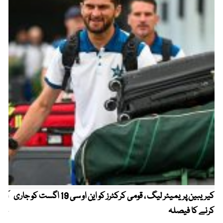
کیریبین پریمیئر لیگ ، قومی کرکٹرز کو این او سی 19 اگست کو جاری
آز
کرنے کا فیصلہ
چھی