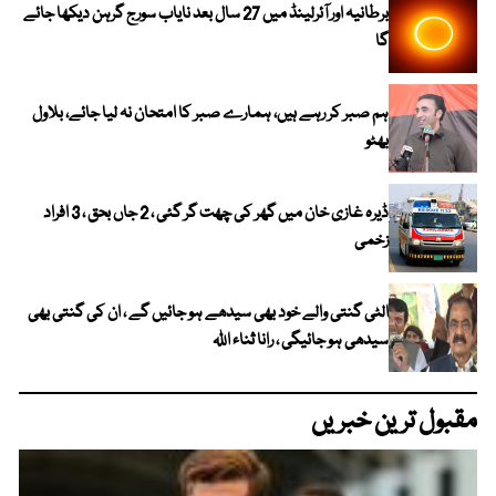
برطانیہ اور آئرلینڈ میں 27 سال بعد نایاب سورج گرہن دیکھا جائے
گا
ہم صبر کر رہے ہیں، ہمارے صبر کا امتحان نہ لیا جائے، بلاول
بھٹو
ڈیرہ غازی خان میں گھر کی چھت گر گئی ، 2 جاں بحق ، 3 افراد
زخمی
الٹی گنتی والے خود بھی سیدھے ہو جائیں گے ، ان کی گنتی بھی
سیدھی ہو جائیگی ، رانا ثناء اللہ
مقبول ترین خبریں