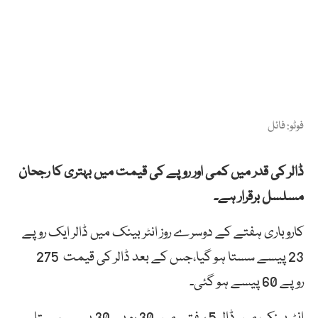
فوٹو: فائل
ڈالر کی قدر میں کمی اور روپے کی قیمت میں بہتری کا رجحان
مسلسل برقرار ہے۔
کاروباری ہفتے کے دوسرے روز انٹر بینک میں ڈالر ایک روپے
23 پیسے سستا ہو گیا،جس کے بعد ڈالر کی قیمت 275
روپے 60 پیسے ہو گئی۔
انٹربینک میں ڈالر 5 ہفتے میں 30 روپے 30 پیسے سستا