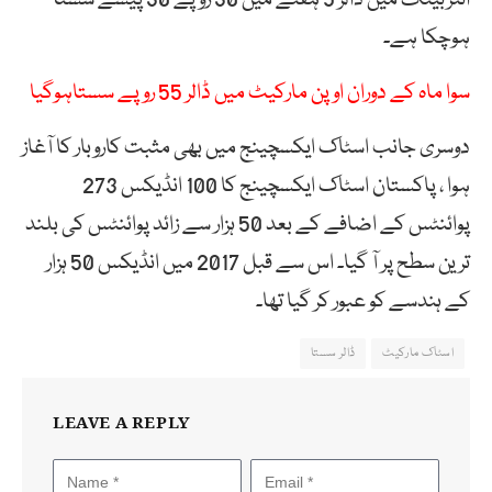
ہوچکا ہے۔
سوا ماہ کے دوران اوپن مارکیٹ میں ڈالر 55 روپے سستاہوگیا
دوسری جانب اسٹاک ایکسچینج میں بھی مثبت کاروبار کا آغاز
ہوا ، پاکستان اسٹاک ایکسچینج کا 100 انڈیکس 273
پوائنٹس کے اضافے کے بعد 50 ہزار سے زائد پوائنٹس کی بلند
ترین سطح پر آ گیا۔ اس سے قبل 2017 میں انڈیکس 50 ہزار
کے ہندسے کو عبور کر گیا تھا۔
اسٹاک مارکیٹ
ڈالر سستا
LEAVE A REPLY