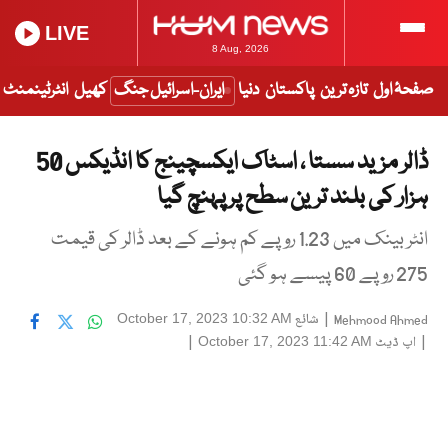
LIVE
8 Aug, 2026
صفحۂ اول
تازہ ترین
پاکستان
دنیا
ایران-اسرائیل جنگ
کھیل
انٹرٹینمنٹ
ڈالر مزید سستا ، اسٹاک ایکسچینج کا انڈیکس 50
ہزار کی بلند ترین سطح پر پہنچ گیا
انٹر بینک میں 1.23 روپے کم ہونے کے بعد ڈالر کی قیمت
275 روپے 60 پیسے ہو گئی
|
شائع
October 17, 2023 10:32 AM
Mehmood Ahmed
|
اپ ڈیٹ
|
October 17, 2023 11:42 AM