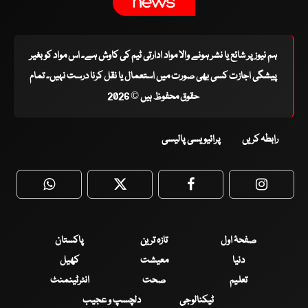
ہم نیوز پر شائع یا نشر ہونے والا مواد ادارتی ٹیم کی کاوش ہے۔ اس مواد کو بغیر
پیشگی اجازت کسی بھی صورت میں استعمال یا نقل کرنا درست نہیں۔ تمام
حقوق محفوظ ہیں © 2026
رابطہ کریں
پرائیویسی پالیسی
WhatsApp
Twitter
Facebook
Faceboo
صفحۂ اول
تازہ ترین
پاکستان
دنیا
معیشت
کھیل
تعلیم
صحت
انٹرٹینمنٹ
ٹیکنالوجی
دلچسپ و عجیب