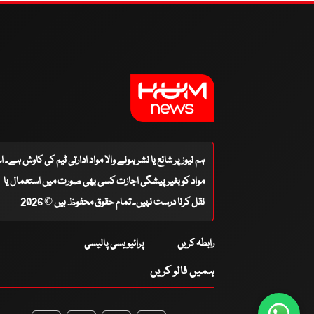
ہم نیوز پر شائع یا نشر ہونے والا مواد ادارتی ٹیم کی کاوش ہے۔ 
مواد کو بغیر پیشگی اجازت کسی بھی صورت میں استعمال یا
نقل کرنا درست نہیں۔ تمام حقوق محفوظ ہیں © 2026
رابطہ کریں
پرائیویسی پالیسی
ہمیں فالو کریں