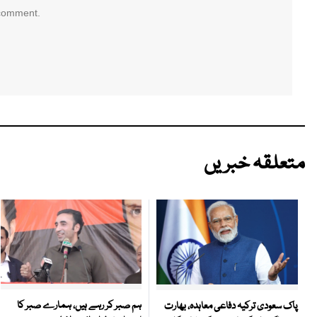
 comment.
متعلقہ خبریں
ہم صبر کر رہے ہیں، ہمارے صبر کا
پاک سعودی ترکیہ دفاعی معاہدہ، بھارت