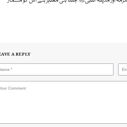
مہ اور مدینہ النبیﷺ جتنا ہی معتبر ہے اس کو مسمار
EAVE A REPLY