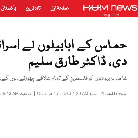
صفحۂ اول
تازہ ترین
پاکستان
8 Aug, 2026
حماس کے ابابیلوں نے اسرا
دی، ڈاکٹر طارق سلیم
غاصب یہودیوں کو فلسطین کے تمام علاقے چھوڑنے ہوں گے۔
|
شائع
|
اپ ڈیٹ
3 6:43 AM
October 17, 2023 4:20 AM
Ahmed Hussain