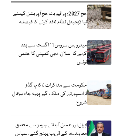
حج 2027: پرائیویٹ حج آپریشن کیلئے
نیا ڈیجیٹل نظام نافذ کرنے کا فیصلہ
میٹرو بس سروس 11 اگست سے بند
کرنے کا اعلان، نجی کمپنی کا حتمی
نوٹس
حکومت سے مذاکرات ناکام، گڈز
ٹرانسپورٹرز کی ملک گیر پہیہ جام ہڑتال
شروع
ایران اور عمان آبنائے ہرمز سے متعلق
معاہدے کے قریب پہنچ گئے، عباس