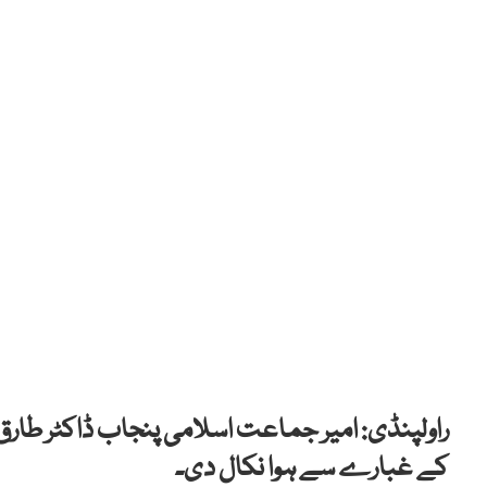
راولپنڈی: امیر جماعت اسلامی پنجاب ڈاکٹر طارق
کے غبارے سے ہوا نکال دی۔