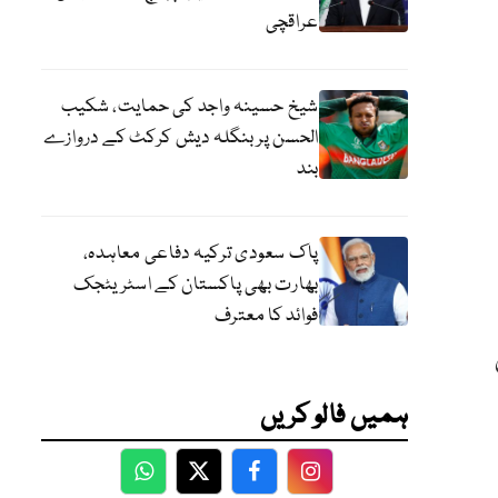
عراقچی
شیخ حسینہ واجد کی حمایت، شکیب
الحسن پر بنگلہ دیش کرکٹ کے دروازے
بند
پاک سعودی ترکیہ دفاعی معاہدہ،
بھارت بھی پاکستان کے اسٹریٹجک
فوائد کا معترف
ہمیں فالو کریں
WhatsApp
Twitter
Facebook
Facebook