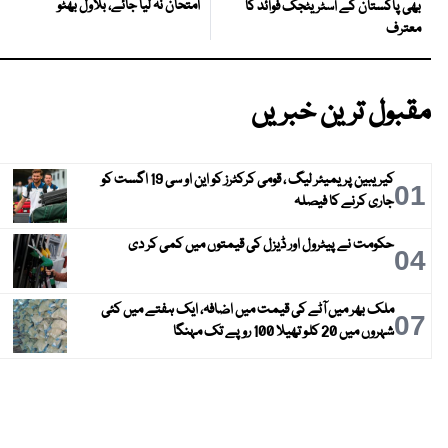
امتحان نہ لیا جائے، بلاول بھٹو
بھی پاکستان کے اسٹریٹجک فوائد کا
معترف
مقبول ترین خبریں
کیریبین پریمیئر لیگ ، قومی کرکٹرز کو این او سی 19 اگست کو
01
جاری کرنے کا فیصلہ
حکومت نے پیٹرول اور ڈیزل کی قیمتوں میں کمی کر دی
04
ملک بھر میں آٹے کی قیمت میں اضافہ، ایک ہفتے میں کئی
07
شہروں میں 20 کلو تھیلا 100 روپے تک مہنگا