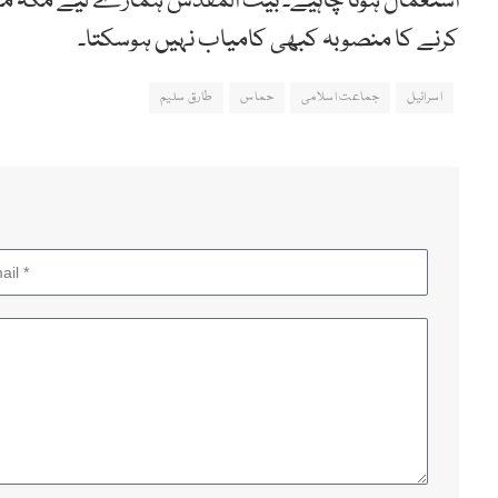
استعمال ہونا چاہیے۔ بیت المقدس ہمارے لیے مکہ مکر
کرنے کا منصوبہ کبھی کامیاب نہیں ہوسکتا۔
اسرائیل
جماعت اسلامی
حماس
طارق سلیم