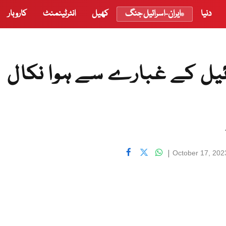
دنیا
ایران-اسرائیل جنگ
کھیل
انٹرٹینمنٹ
کاروبار
ئیل کے غبارے سے ہوا نکال
|
October 17, 202