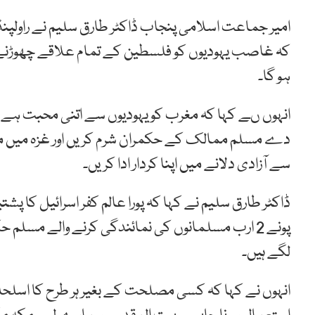
امیر جماعت اسلامی پنجاب ڈاکٹر طارق سلیم نے راول
ہو گا۔
انہوں ںے کہا کہ مغرب کو یہودیوں سے اتنی محبت ہے توا
دے مسلم ممالک کے حکمران شرم کریں اور غزہ میں محص
سے آزادی دلانے میں اپنا کردار ادا کریں۔
ڈاکٹر طارق سلیم نے کہا کہ پورا عالم کفر اسرائیل کا پش
پونے 2 ارب مسلمانوں کی نمائندگی کرنے والے مسل
لگے ہیں۔
انہوں نے کہا کہ کسی مصلحت کے بغیر ہر طرح کا اسلحہ