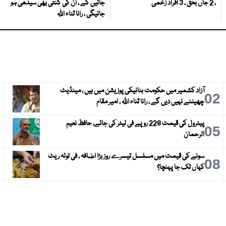
، 2 جاں بحق ، 3 افراد زخمی
جائیں گے ، ان کی گنتی بھی سیدھی ہو
جائیگی ، رانا ثناء اللہ
آزاد کشمیر میں حکومت بنانیکی پوزیشن میں ہیں ، مینڈیٹ
3
02
چھیننے نہیں دیں گے ، رانا ثناء اللہ ، امیر مقام
پیٹرول کی قیمت 228 روپے فی لیٹر کی جائے، حافظ نعیم
6
05
الرحمان
سونے کی قیمت میں مسلسل تیسرے روز بڑا اضافہ ، فی تولہ ریٹ
9
08
کہاں تک جا پہنچا؟