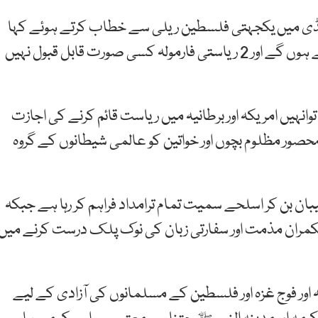
پنڈی میں یکجہتی فلسطین ریلی سے خطاب کرتے ہوئے کہا
کہ غاصب یہودیوں کو فلسطین کے تمام علاقے چھوڑنے ہوں گے اور 2 ریاستی فارمولہ کسی صورت قابل قبول نہیں
نہیں امریکہ اور برطانیہ میں ریاست قائم کرنے کی اجازت
ور مظلوم بچوں اور خواتین کو عالمی شیطانوں کے گروہ
تیبان بن کر اسلحے سمیت تمام ترامداد فراہم کر رہا ہے جبکہ
م حکمران مذمت اور سفارتی زبان کی نوک پلک درست کرنے میں
 اور فوج غزہ اور فلسطین کے مسلمانوں کی آزادی کے لیے