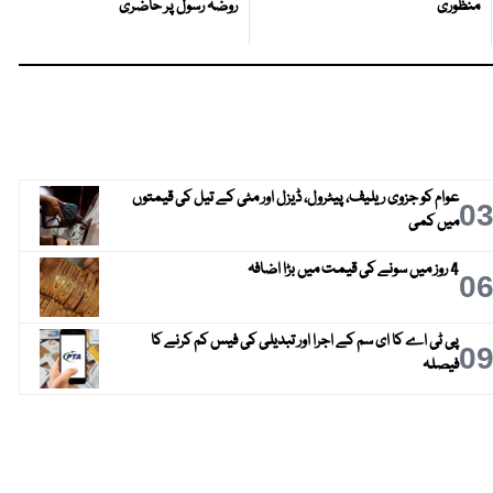
منظوری
روضہ رسولؐ پر حاضری
عوام کو جزوی ریلیف، پیٹرول، ڈیزل اور مٹی کے تیل کی قیمتوں
0
میں کمی
4 روز میں سونے کی قیمت میں بڑا اضافہ
0
پی ٹی اے کا ای سم کے اجرا اور تبدیلی کی فیس کم کرنے کا
0
فیصلہ