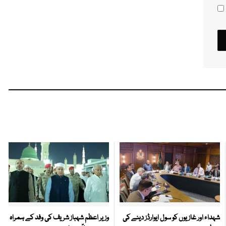
شہداء اور غازیوں کو سول ایوارڈز دینے کی
وزیر اعظم شہباز شریف کی وفد کے ہمراہ