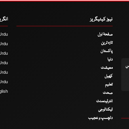
نیوز کیٹیگریز
انگر
صفحۂ اول
Urdu
تازہ ترین
Urdu
پاکستان
Urdu
دنیا
Urdu
اس
معیشت
Urdu
کھیل
Urdu
تعلیم
lish
صحت
انٹرٹینمنٹ
ٹیکنالوجی
دلچسپ و عجیب