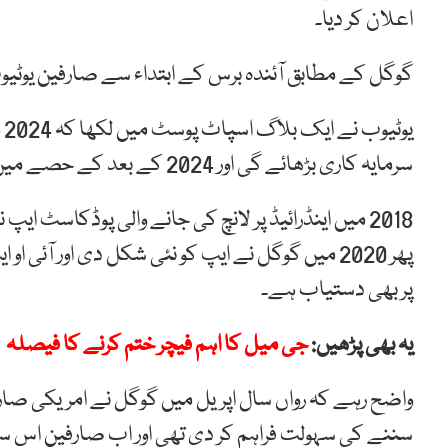
اعلان کر دیا۔
گوگل کے مطابق آئندہ برس کے ابتداء سے صارفین یو
ی
سرمایہ کاری بڑھائے گی اور 2024 کے بعد کے حصے میں گوگل پوڈکاسٹ کو بند کر دیا جائے گا۔
2018 میں اینڈرائیڈ پر لانچ کی جانے والی پوڈکاسٹ 
پھر 2020 میں گوگل نے ایپ کو نئی شکل دی اور آئی
پر بھی دستیاب ہے۔
یہ بھی پڑھیں:
جی میل کا اہم فیچر ختم کرنے کا فیصلہ
واضح رہے کہ رواں سال اپریل میں گوگل نے امریکی صا
سننے کی سہولت فراہم کر دی تھی اور اب صارفین اس سہ