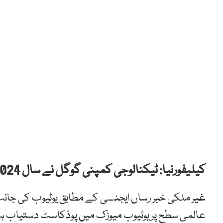
کیلیفورنیا: ٹیکنالوجی کمپنی گوگل نے سال 2024 میں پوڈکاسٹ سروس بند کرنے کا اعلان کر دیا۔
عالمی سطح پر یوٹیوب میوزک میں پوڈکاسٹ دستیاب ہ