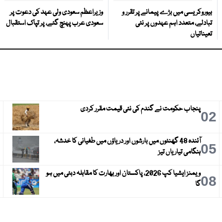
بیوروکریسی میں بڑے پیمانے پر تقرر و
وزیراعظم سعودی ولی عہد کی دعوت پر
تبادلے، متعدد اہم عہدوں پر نئی
سعودی عرب پہنچ گئے، پر تپاک استقبال
تعیناتیاں
پنجاب حکومت نے گندم کی نئی قیمت مقرر کردی
3
02
آئندہ 48 گھنٹوں میں بارشوں اور دریاؤں میں طغیانی کا خدشہ،
6
05
ہنگامی تیاریاں تیز
ویمنز ایشیا کپ 2026، پاکستان اور بھارت کا مقابلہ دبئی میں ہو
9
08
گا