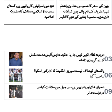
چین کے صدر کا خصوصی خط وزیراعظم
غزہ میں اسرائیلی کارروائیوں پر پاکستان
شہباز شریف کے نام، پاک چین شراکت
سمیت 8 اسلامی ممالک کا مشترکہ
داری مزید مضبوط بنانے کے عزم کا اظہار
اعلامیہ
موجودہ نظام کہیں نہیں جا رہا، حکومت اپنی آئینی مدت مکمل
0
کرے گی، وزیر داخلہ
پاکستان کیخلاف ٹیسٹ سیریز ، انگلینڈ کا 16 رکنی اسکواڈ
0
سامنے آ گیا
عمران خان اور بشریٰ بی بی سے جیل میں ملاقات کیلئے
0
درخواست دائر