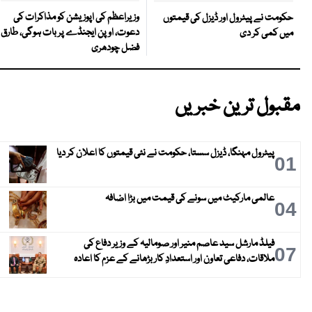
وزیراعظم کی اپوزیشن کو مذاکرات کی
حکومت نے پیٹرول اور ڈیزل کی قیمتوں
دعوت، اوپن ایجنڈے پر بات ہوگی، طارق
میں کمی کر دی
فضل چودھری
مقبول ترین خبریں
پیٹرول مہنگا، ڈیزل سستا، حکومت نے نئی قیمتوں کا اعلان کر دیا
01
عالمی مارکیٹ میں سونے کی قیمت میں بڑا اضافہ
04
فیلڈ مارشل سید عاصم منیر اور صومالیہ کے وزیر دفاع کی
07
ملاقات، دفاعی تعاون اور استعدادِ کار بڑھانے کے عزم کا اعادہ