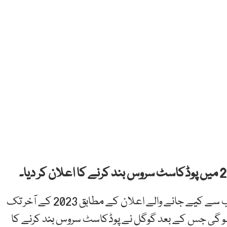
غیر ملکی خبر رساں ایجنسی کے مطابق یوٹیوب کی جانب سے کیے جانے والے اعلان کے مطابق 2023 کے آخر تک
و گی جس کے بعد گوگل نے پوڈکاسٹ سروس بند کرنے کا