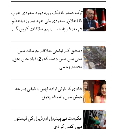
ترک صدر کا ایک روزہ دورہ سعودی عرب
کا اعلان، سعودی ولی عہد اور وزیراعظم
شہباز شریف سے اہم ملاقات کریں گے
دمشق کے نواحی علاقے جرمانہ میں
منی بس میں دھماکہ، 2 افراد جاں بحق،
متعدد زخمی
شادی کا کوئی ارادہ نہیں، اکیلی بے حد
خوش ہوں، امیشا پٹیل
حکومت نے پیٹرول اور ڈیزل کی قیمتوں
میں کمی کر دی