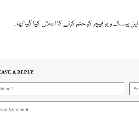
 بیسک ویو فیچر کو ختم کرنے کا اعلان کیا گیا تھا۔
EAVE A REPLY