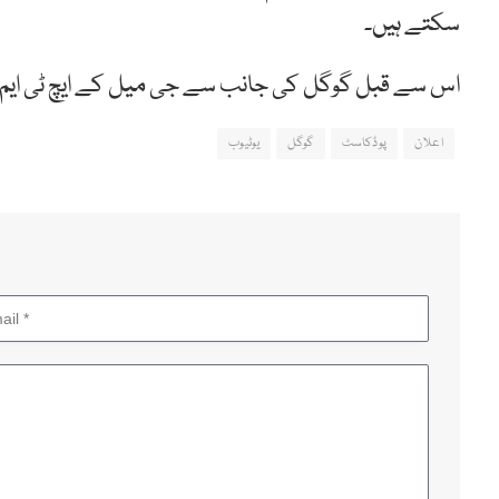
سکتے ہیں۔
اس سے قبل گوگل کی جانب سے جی میل کے ایچ ٹی ایم ایل
اعلان
پوڈکاسٹ
گوگل
یوٹیوب