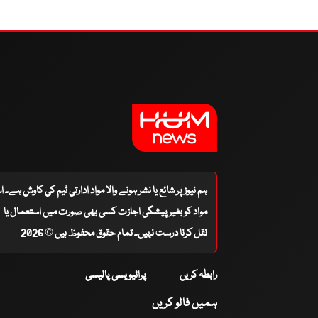
ہم نیوز پر شائع یا نشر ہونے والا مواد ادارتی ٹیم کی کاوش ہے۔ 
مواد کو بغیر پیشگی اجازت کسی بھی صورت میں استعمال یا
نقل کرنا درست نہیں۔ تمام حقوق محفوظ ہیں © 2026
رابطہ کریں
پرائیویسی پالیسی
ہمیں فالو کریں