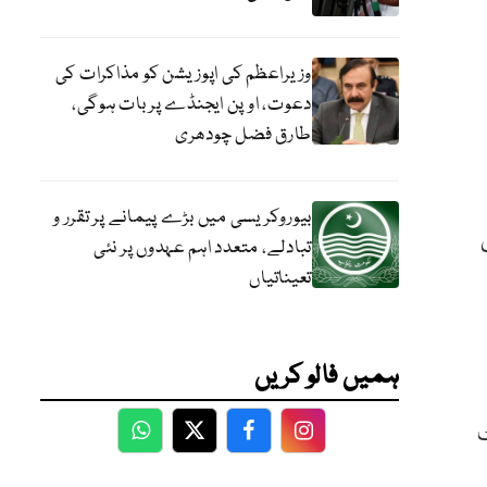
وزیراعظم کی اپوزیشن کو مذاکرات کی
دعوت، اوپن ایجنڈے پر بات ہوگی،
طارق فضل چودھری
بیوروکریسی میں بڑے پیمانے پر تقرر و
تبادلے، متعدد اہم عہدوں پر نئی
تعیناتیاں
ہمیں فالو کریں
ٹ
WhatsApp
Twitter
Facebook
Facebook