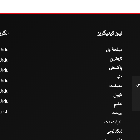
نیوز کیٹیگریز
انگر
صفحۂ اول
Urdu
تازہ ترین
Urdu
پاکستان
Urdu
دنیا
Urdu
اس
معیشت
Urdu
کھیل
Urdu
تعلیم
lish
صحت
انٹرٹینمنٹ
ٹیکنالوجی