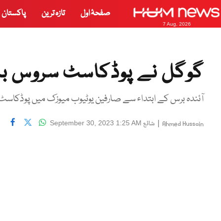
صفحۂ اول
تازہ ترین
پاکستان
7 Aug, 2026
گوگل نے پوڈکاسٹ سروس بند 
آئندہ برس کے ابتداء سے صارفین یوٹیوب میوزک میں پوڈکاس
|
شائع
September 30, 2023 1:25 AM
Ahmed Hussain