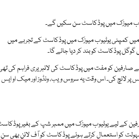
ٹیوب میوزک میں پوڈکاسٹ سن سکیں گے۔
وٹیوب نے ایک بلاگ اسپاٹ پوسٹ میں لکھا کہ 2024 میں کمپنی یوٹیوب میوزک میں پوڈکاسٹ کے تجربے میں
ایپ نے صارفین کو مفت میں پوڈکاسٹ کی لائبریری فراہم کی تھی
 او ایس پر لانچ کی۔ اس وقت یہ سروس ویب، ونڈوز اور میک او ایس
رفین کے لیے یوٹیوب میوزک میں ممبر شپ کے بغیر پوڈکاس
ولت کو استعمال کرتے ہوئے پوڈکاسٹ کو آف لائن بھی سن