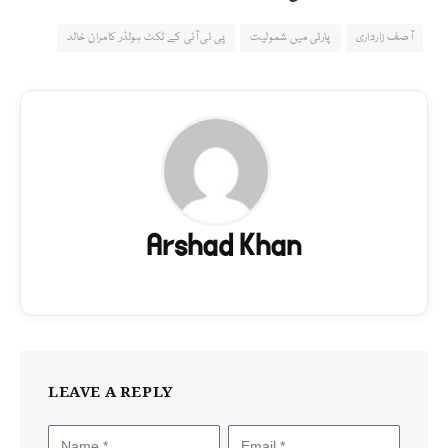
آصف زارداری
پارٹی میں شمولیت
پی ٹی آئی کے ٹکٹ ہولڈر کامران خالد
Arshad Khan
LEAVE A REPLY