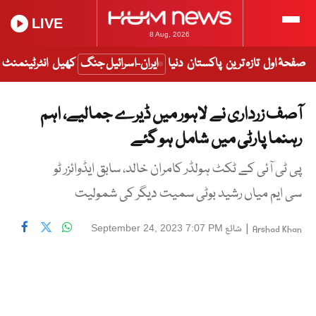
LIVE
8 Aug, 2026
صفحۂ اول
تازہ ترین
پاکستان
دنیا
ایران-اسرائیل جنگ
کھیل
انٹرٹینمنٹ
آصف زرداری نے لاہور میں ڈیرے جمالیے، اہم
رہنما پارٹی میں شامل ہو گئے
پی ٹی آئی کے ٹکٹ ہولڈر کامران خالد، سابق ایڈوائزر ٹو
سی ایم میاں رشید بوٹی سمیت دیگر کی شمولیت
|
شائع
September 24, 2023 7:07 PM
Arshad Khan