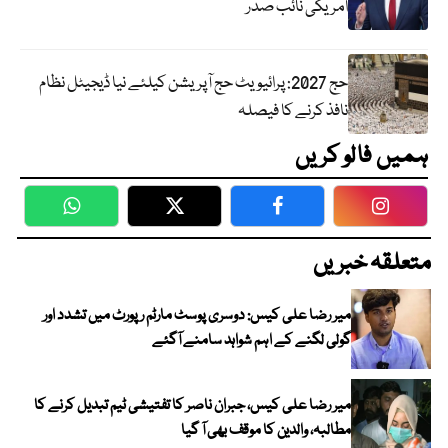
امریکی نائب صدر
حج 2027: پرائیویٹ حج آپریشن کیلئے نیا ڈیجیٹل نظام
نافذ کرنے کا فیصلہ
ہمیں فالو کریں
WhatsApp
Twitter
Facebook
Faceboo
متعلقہ خبریں
میر رضا علی کیس: دوسری پوسٹ مارٹم رپورٹ میں تشدد اور
گولی لگنے کے اہم شواہد سامنے آگئے
میر رضا علی کیس، جبران ناصر کا تفتیشی ٹیم تبدیل کرنے کا
مطالبہ، والدین کا موقف بھی آ گیا