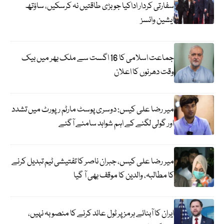
سفارتی کردار اداکیا جو بڑی طاقتیں نہ کرسکیں، ساؤتھ
ایشین وائسز
جماعت اسلامی کا 16 اگست سے ملک بھر میں بیک
وقت دھرنوں کا اعلان
میر رضا علی کیس: دوسری پوسٹ مارٹم رپورٹ میں تشدد
اور گولی لگنے کے اہم شواہد سامنے آگئے
میر رضا علی کیس، جبران ناصر کا تفتیشی ٹیم تبدیل کرنے
کا مطالبہ، والدین کا موقف بھی آ گیا
ایران کا آبنائے ہرمز پر ٹول عائد کرنے کا منصوبہ نہیں،