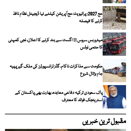
حج 2027: پرائیویٹ حج آپریشن کیلئے نیا ڈیجیٹل نظام نافذ
کرنے کا فیصلہ
میٹرو بس سروس 11 اگست سے بند کرنے کا اعلان، نجی کمپنی
کا حتمی نوٹس
حکومت سے مذاکرات ناکام، گڈز ٹرانسپورٹرز کی ملک گیر پہیہ
جام ہڑتال شروع
پاک سعودی ترکیہ دفاعی معاہدہ، بھارت بھی پاکستان کے
اسٹریٹجک فوائد کا معترف
مقبول ترین خبریں