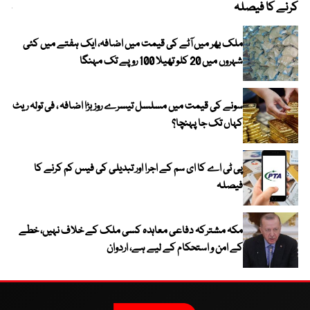
کرنے کا فیصلہ
چھی
ملک بھر میں آٹے کی قیمت میں اضافہ، ایک ہفتے میں کئی
شہروں میں 20 کلو تھیلا 100 روپے تک مہنگا
سونے کی قیمت میں مسلسل تیسرے روز بڑا اضافہ ، فی تولہ ریٹ
کہاں تک جا پہنچا؟
پی ٹی اے کا ای سم کے اجرا اور تبدیلی کی فیس کم کرنے کا
فیصلہ
مکہ مشترکہ دفاعی معاہدہ کسی ملک کے خلاف نہیں، خطے
کے امن و استحکام کے لیے ہے، اردوان