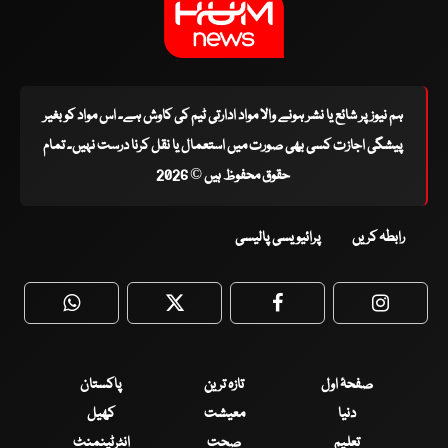
ہم نیوز پر شائع یا نشر ہونے والا مواد ادارتی ٹیم کی کاوش ہے۔ اس مواد کو بغیر
پیشگی اجازت کسی بھی صورت میں استعمال یا نقل کرنا درست نہیں۔ تمام
حقوق محفوظ ہیں © 2026
رابطہ کریں
پرائیویسی پالیسی
WhatsApp
Twitter
Facebook
Faceboo
صفحۂ اول
تازہ ترین
پاکستان
دنیا
معیشت
کھیل
تعلیم
صحت
انٹرٹینمنٹ