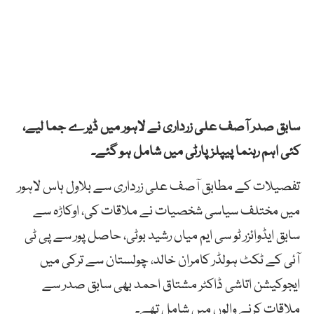
سابق صدر آصف علی زرداری نے لاہور میں ڈیرے جما لیے،
کئی اہم رہنما پیپلزپارٹی میں شامل ہو گئے۔
تفصیلات کے مطابق آصف علی زرداری سے بلاول ہاس لاہور
میں مختلف سیاسی شخصیات نے ملاقات کی، اوکاڑہ سے
سابق ایڈوائزر ٹو سی ایم میاں رشید بوٹی، حاصل پور سے پی ٹی
آئی کے ٹکٹ ہولڈر کامران خالد، چولستان سے ترکی میں
ایجوکیشن اتاشی ڈاکٹر مشتاق احمد بھی سابق صدر سے
ملاقات کرنے والوں میں شامل تھے۔