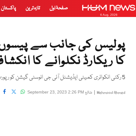
صفحۂ اول
تازہ ترین
پاکستان
6 Aug, 2026
پولیس کی جانب سے پیسوں ک
کا ریکارڈ نکلوانے کا انکشا
5 رکنی انکوائری کمیٹی ایڈیشنل آئی جی انوسٹی گیشن کو رپورٹ جمع کروائے گی
|
شائع
September 23, 2023 2:26 PM
Mehmood Ahmed