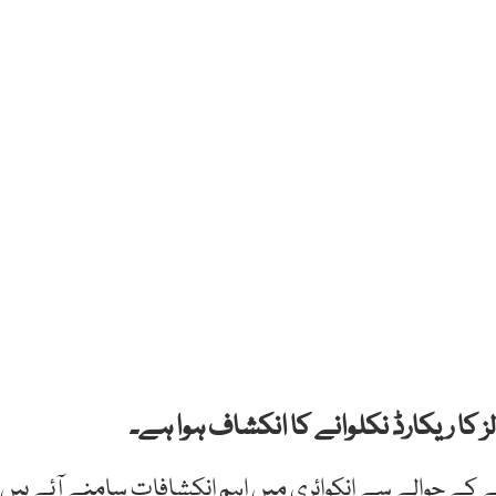
 کا ریکارڈ نکلوانے کا انکشاف ہوا ہے۔
نے کے حوالے سے انکوائری میں اہم انکشافات سامنے آئے ہیں،