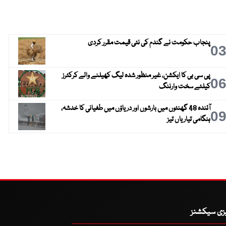
پنجاب حکومت نے گندم کی نئی قیمت مقرر کردی
0
پی سی بی کا ایکشن، غیر منظور شدہ لیگ کھیلنے والے کرکٹرز
0
کیلئے سخت وارننگ
آئندہ 48 گھنٹوں میں بارشوں اور دریاؤں میں طغیانی کا خدشہ،
0
ہنگامی تیاریاں تیز
یزی سیکشنز