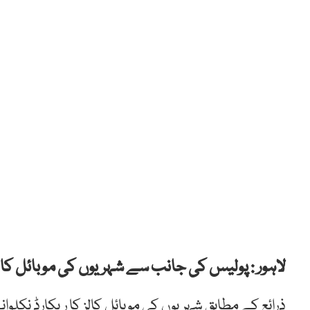
لاہور : پولیس کی جانب سے شہریوں کی موبائل کالز
ذرائع کے مطابق شہریوں کی موبائل کالز کا ریکارڈ نکلوا