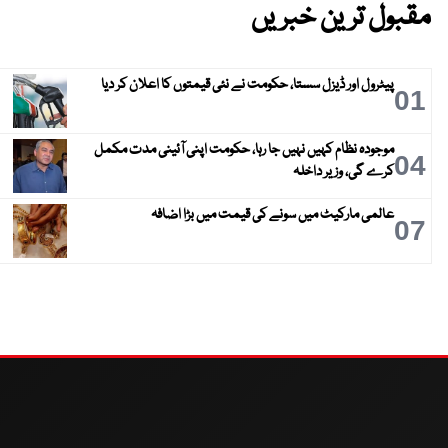
مقبول ترین خبریں
پیٹرول اور ڈیزل سستا، حکومت نے نئی قیمتوں کا اعلان کر دیا
01
موجودہ نظام کہیں نہیں جا رہا، حکومت اپنی آئینی مدت مکمل
04
کرے گی، وزیر داخلہ
عالمی مارکیٹ میں سونے کی قیمت میں بڑا اضافہ
07