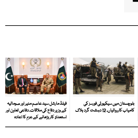
بلوچستان میں سیکیورٹی فورسز کی
فیلڈ مارشل سید عاصم منیر اور صومالیہ
کامیاب کارروائیاں، 12 دہشت گرد ہلاک
کے وزیر دفاع کی ملاقات، دفاعی تعاون اور
استعدادِ کار بڑھانے کے عزم کا اعادہ