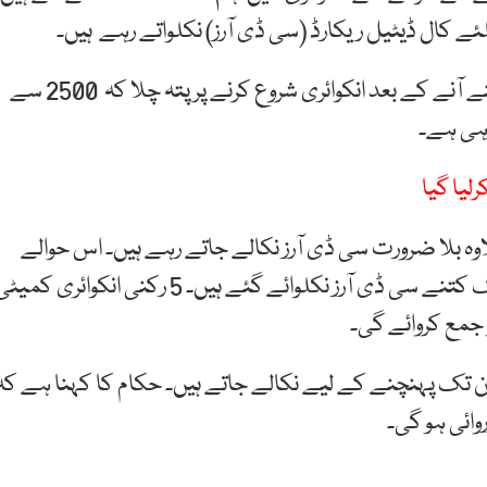
ے کال ڈیٹیل ریکارڈ (سی ڈی آرز) نکلواتے رہے ہیں۔
اہلکاروں کے پرائیویٹ افراد کی معاونت کے واقعات سامنے آنے کے بعد انکوائری شروع کرنے پر پتہ چلا کہ 2500 سے
لیا گیا
ہ بلا ضرورت سی ڈی آرز نکالے جاتے رہے ہیں۔ اس حوالے
سے انکوائری شروع کر دی گئی ہے کہ 2021ء سے اب تک کتنے سی ڈی آرز نکلوائے گئے ہیں۔ 5 رکنی انکوائری کم
جمع کروائے گی۔
 تک پہنچنے کے لیے نکالے جاتے ہیں۔ حکام کا کہنا ہے کہ
ائی ہو گی۔