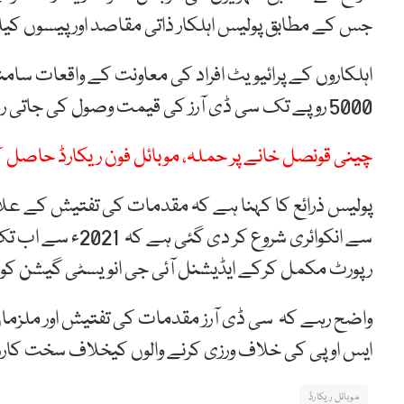
جس کے مطابق پولیس اہلکار ذاتی مقاصد اور پیسوں کیلئ
5000 روپے تک سی ڈی آرز کی قیمت وصول کی جاتی رہی ہے۔
چینی قونصل خانے پر حملہ، موبائل فون ریکارڈ حاصل کر
پولیس ذرائع کا کہنا ہے کہ مقدمات کی تفتیش کے علاو
رپورٹ مکمل کرکے ایڈیشنل آئی جی انویسٹی گیشن کو 
واضح رہے کہ سی ڈی آرز مقدمات کی تفتیش اور ملزمان
ایس او پی کی خلاف ورزی کرنے والوں کیخلاف سخت کاررو
موبائل ریکارڈ