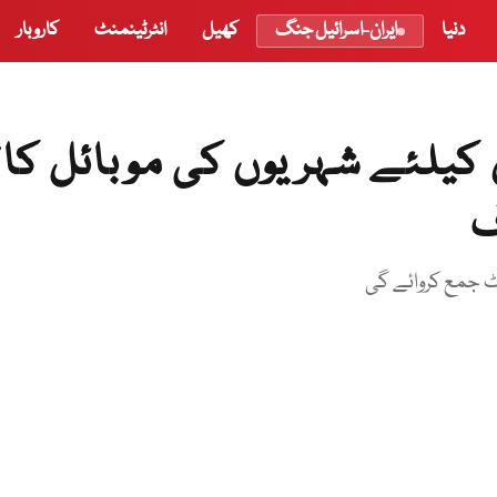
دنیا
ایران-اسرائیل جنگ
کھیل
انٹرٹینمنٹ
کاروبار
یلئے شہریوں کی موبائل کال
ف