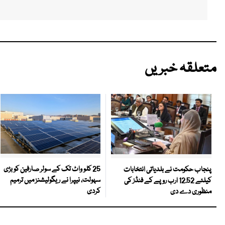
متعلقہ خبریں
25 کلو واٹ تک کے سولر صارفین کو بڑی
پنجاب حکومت نے بلدیاتی انتخابات
سہولت، نیپرا نے ریگولیشنز میں ترمیم
کیلئے 12.52 ارب روپے کے فنڈز کی
کردی
منظوری دے دی