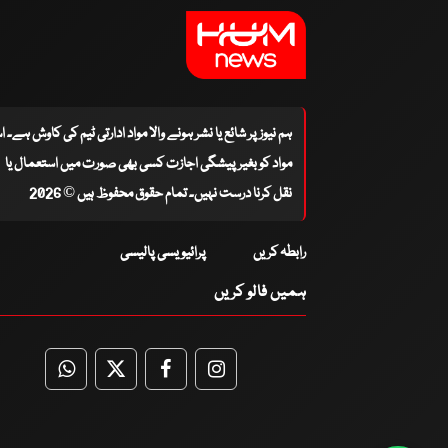
ہم نیوز پر شائع یا نشر ہونے والا مواد ادارتی ٹیم کی کاوش ہے۔ 
مواد کو بغیر پیشگی اجازت کسی بھی صورت میں استعمال یا
نقل کرنا درست نہیں۔ تمام حقوق محفوظ ہیں © 2026
رابطہ کریں
پرائیویسی پالیسی
ہمیں فالو کریں
WhatsApp
Twitter
Facebook
Facebook