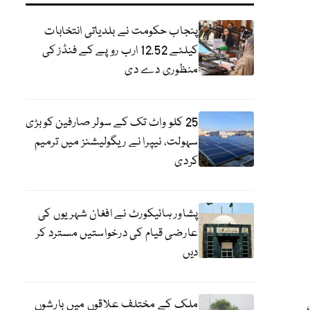
پنجاب حکومت نے بلدیاتی انتخابات
کیلئے 12.52 ارب روپے کے فنڈز کی
منظوری دے دی
25 کلو واٹ تک کے سولر صارفین کو بڑی
سہولت، نیپرا نے ریگولیشنز میں ترمیم
کردی
پشاور ہائیکورٹ نے افغان شہریوں کی
عارضی قیام کی درخواستیں مسترد کر
دیں
ملک کے مختلف علاقوں میں بارشوں