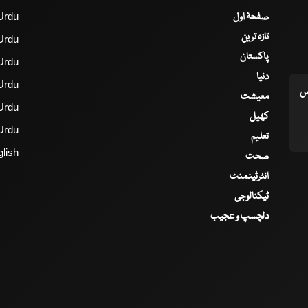
صفحۂ اول
Urdu
تازہ ترین
Urdu
پاکستان
Urdu
دنیا
Urdu
اس
معیشت
Urdu
کھیل
Urdu
تعلیم
lish
صحت
انٹرٹینمنٹ
ٹیکنالوجی
دلچسپ و عجیب