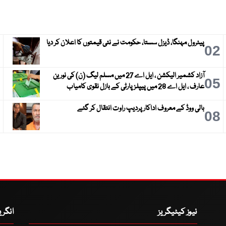
پیٹرول مہنگا، ڈیزل سستا، حکومت نے نئی قیمتوں کا اعلان کر دیا
3
02
آزاد کشمیر الیکشن ، ایل اے 27 میں مسلم لیگ (ن) کی نورین
6
05
عارف ، ایل اے 28 میں پیپلز پارٹی کے بازل نقوی کامیاب
بالی ووڈ کے معروف اداکار پردیپ راوت انتقال کر گئے
9
08
نیوز کیٹیگریز
انگر