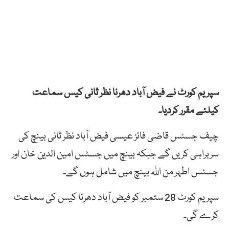
سپریم کورٹ نے فیض آباد دھرنا نظر ثانی کیس سماعت
کیلئے مقرر کردیا۔
چیف جسٹس قاضی فائز عیسی فیض آباد نظر ثانی بینچ کی
سربراہی کریں گے جبکہ بینچ میں جسٹس امین الدین خان اور
جسٹس اطہر من اللہ بینچ میں شامل ہوں گے۔
سپریم کورٹ 28 ستمبر کو فیض آباد دھرنا کیس کی سماعت
کرے گی۔