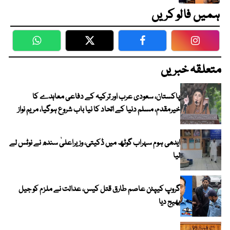
ہمیں فالو کریں
WhatsApp
Twitter
Facebook
Faceboo
متعلقہ خبریں
پاکستان، سعودی عرب اور ترکیہ کے دفاعی معاہدے کا
خیرمقدم، مسلم دنیا کے اتحاد کا نیا باب شروع ہوگیا، مریم نواز
ایدھی ہوم سہراب گوٹھ میں ڈکیتی، وزیراعلیٰ سندھ نے نوٹس لے
لیا
گروپ کیپٹن عاصم طارق قتل کیس، عدالت نے ملزم کو جیل
بھیج دیا