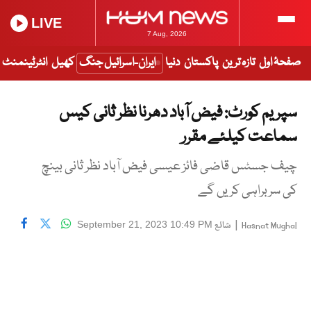
LIVE
7 Aug, 2026
صفحۂ اول
تازہ ترین
پاکستان
دنیا
ایران-اسرائیل جنگ
کھیل
انٹرٹینمنٹ
سپریم کورٹ: فیض آباد دھرنا نظر ثانی کیس
سماعت کیلئے مقرر
چیف جسٹس قاضی فائز عیسی فیض آباد نظر ثانی بینچ
کی سربراہی کریں گے
|
شائع
September 21, 2023 10:49 PM
Hasnat Mughal