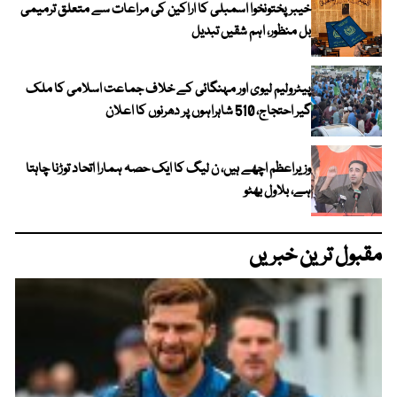
خیبرپختونخوا اسمبلی کا اراکین کی مراعات سے متعلق ترمیمی
بل منظور، اہم شقیں تبدیل
پیٹرولیم لیوی اور مہنگائی کے خلاف جماعت اسلامی کا ملک
گیر احتجاج، 510 شاہراہوں پر دھرنوں کا اعلان
وزیراعظم اچھے ہیں، ن لیگ کا ایک حصہ ہمارا اتحاد توڑنا چاہتا
ہے، بلاول بھٹو
مقبول ترین خبریں