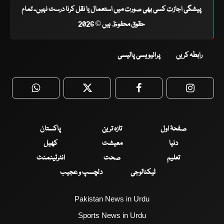
پیشگی اجازت کسی بھی صورت میں استعمال یا نقل کرنا درست نہیں۔ تمام
حقوق محفوظ ہیں © 2026
رابطہ کریں
پرائیویسی پالیسی
WhatsApp
Twitter
Facebook
Faceboo
صفحۂ اول
تازہ ترین
پاکستان
دنیا
معیشت
کھیل
تعلیم
صحت
انٹرٹینمنٹ
ٹیکنالوجی
دلچسپ و عجیب
Pakistan News in Urdu
Sports News in Urdu