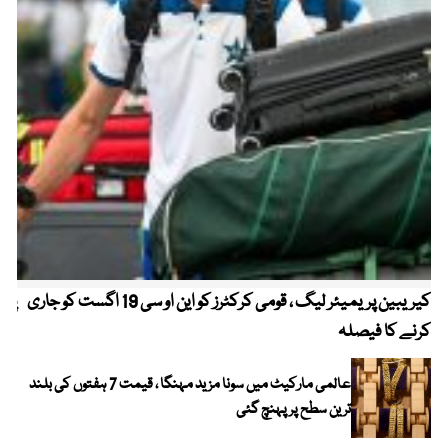
کیریبین پریمیئر لیگ ، قومی کرکٹرز کو این او سی 19 اگست کو جاری
پیٹ
کرنے کا فیصلہ
عالمی مارکیٹ میں سونا مزید مہنگا ، قیمت 7 ہفتوں کی بلند
ترین سطح پر پہنچ گئی