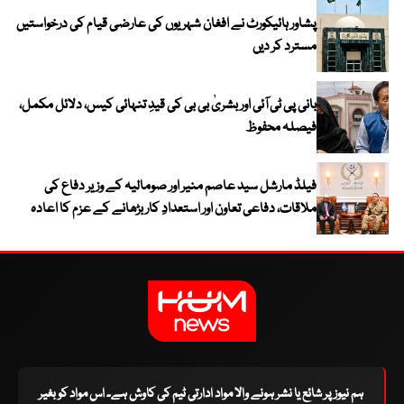
پشاور ہائیکورٹ نے افغان شہریوں کی عارضی قیام کی درخواستیں
مسترد کر دیں
بانی پی ٹی آئی اور بشریٰ بی بی کی قیدِ تنہائی کیس، دلائل مکمل،
فیصلہ محفوظ
فیلڈ مارشل سید عاصم منیر اور صومالیہ کے وزیر دفاع کی
ملاقات، دفاعی تعاون اور استعدادِ کار بڑھانے کے عزم کا اعادہ
ہم نیوز پر شائع یا نشر ہونے والا مواد ادارتی ٹیم کی کاوش ہے۔ اس مواد کو بغیر