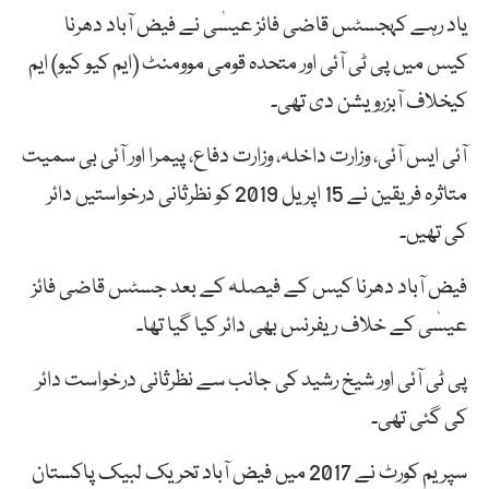
یاد رہے کہجسٹس قاضی فائز عیسٰی نے فیض آباد دھرنا
کیس میں پی ٹی آئی اور متحدہ قومی موومنٹ (ایم کیو کیو) ایم
کیخلاف آبزرویشن دی تھی۔
آئی ایس آئی، وزارت داخلہ، وزارت دفاع، پیمرا اور آئی بی سمیت
متاثرہ فریقین نے 15 اپریل 2019 کو نظرثانی درخواستیں دائر
کی تھیں۔
فیض آباد دھرنا کیس کے فیصلہ کے بعد جسٹس قاضی فائز
عیسٰی کے خلاف ریفرنس بھی دائر کیا گیا تھا۔
پی ٹی آئی اور شیخ رشید کی جانب سے نظرثانی درخواست دائر
کی گئی تھی۔
سپریم کورٹ نے 2017 میں فیض آباد تحریک لبیک پاکستان