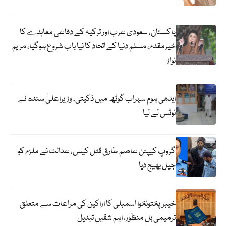
پاکستان، سعودی عرب اور ترکیہ کے دفاعی معاہدے کا
خیرمقدم، مسلم دنیا کے اتحاد کا نیا باب شروع ہوگیا، مریم
نواز
ایدھی ہوم سہراب گوٹھ میں ڈکیتی، وزیراعلیٰ سندھ نے
نوٹس لے لیا
گروپ کیپٹن عاصم طارق قتل کیس، عدالت نے ملزم کو
جیل بھیج دیا
خیبرپختونخوا اسمبلی کا اراکین کی مراعات سے متعلق
ترمیمی بل منظور، اہم شقیں تبدیل