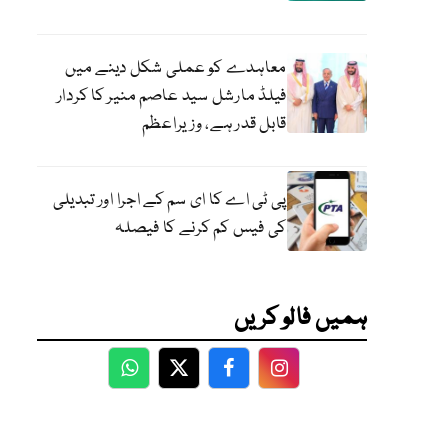
معاہدے کو عملی شکل دینے میں
فیلڈ مارشل سید عاصم منیر کا کردار
قابل قدر ہے، وزیراعظم
پی ٹی اے کا ای سم کے اجرا اور تبدیلی
کی فیس کم کرنے کا فیصلہ
ہمیں فالو کریں
WhatsApp
Twitter
Facebook
Facebook