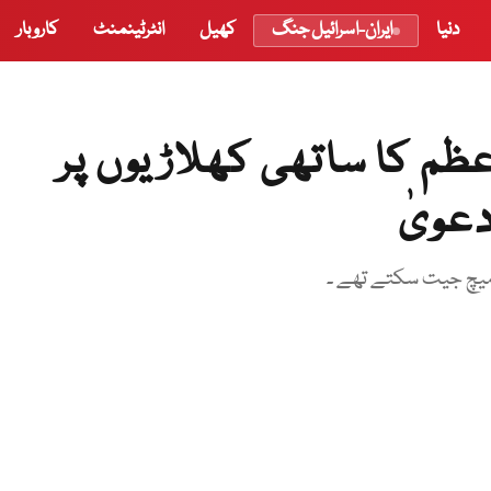
دنیا
ایران-اسرائیل جنگ
کھیل
انٹرٹینمنٹ
کاروبار
م کا ساتھی کھلاڑیوں پر
عویٰ
ے میچ جیت سکتے تھے ۔