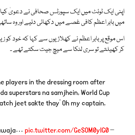
اپنی ایک ٹوئٹ میں ایک سپورٹس صحافی نے دعویٰ کیا
میں بابر اعظم کافی غصے میں دکھائی دئیے اور وہ سا
اس موقع پر بابر اعظم نے کھلاڑیوں سے کہا کہ خود کو زیا
کر کھیلتے تو سری لنکا سے میچ جیت سکتے تھے ۔
 players in the dressing room after
ada superstars na samjhein, World Cup
match jeet sakte thay’ Oh my captain,
pic.twitter.com/GeSOM0yIG0
– via Qadir Khawaja…