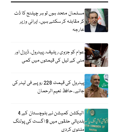
مسلمان متحد ہوں تو ہر چیلنج کا ڈٹ
کر مقابلہ کر سکتے ہیں، ایرانی وزیر
خارجہ
عوام کو جزوی ریلیف، پیٹرول، ڈیزل اور
مٹی کے تیل کی قیمتوں میں کمی
پیٹرول کی قیمت 228 روپے فی لیٹر کی
جائے، حافظ نعیم الرحمان
الیکشن کمیشن نے بلوچستان کے 4
بلدیاتی حلقوں میں 9 اگست کی پولنگ
ملتوی کردی