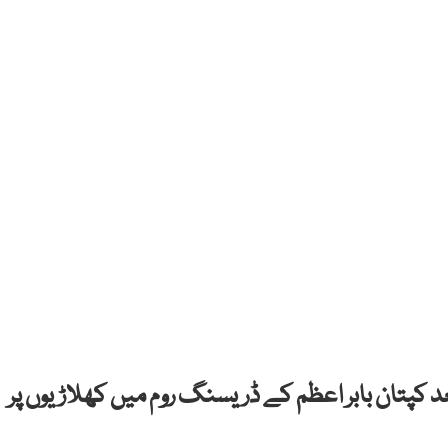
کپتان بابر اعظم کے ڈریسنگ روم میں کھلاڑیوں پر