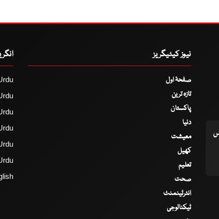
نیوز کیٹیگریز
انگر
صفحۂ اول
Urdu
تازہ ترین
Urdu
پاکستان
Urdu
دنیا
Urdu
اس
معیشت
Urdu
کھیل
Urdu
تعلیم
lish
صحت
انٹرٹینمنٹ
ٹیکنالوجی