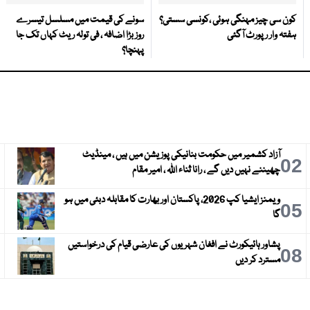
کون سی چیز مہنگی ہوئی ،کونسی سستی؟
سونے کی قیمت میں مسلسل تیسرے
ہفتہ وار رپورٹ آگئی
روز بڑا اضافہ ، فی تولہ ریٹ کہاں تک جا
پہنچا؟
آزاد کشمیر میں حکومت بنانیکی پوزیشن میں ہیں ، مینڈیٹ
3
02
چھیننے نہیں دیں گے ، رانا ثناء اللہ ، امیر مقام
ویمنز ایشیا کپ 2026، پاکستان اور بھارت کا مقابلہ دبئی میں ہو
6
05
گا
پشاور ہائیکورٹ نے افغان شہریوں کی عارضی قیام کی درخواستیں
9
08
مسترد کر دیں