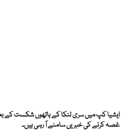
ایشیا کپ میں سری لنکا کے ہاتھوں شکست کے بعد 
غصہ کرنے کی خبریں سامنے آ رہی ہیں۔