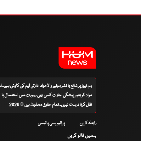
ہم نیوز پر شائع یا نشر ہونے والا مواد ادارتی ٹیم کی کاوش ہے۔ 
مواد کو بغیر پیشگی اجازت کسی بھی صورت میں استعمال یا
نقل کرنا درست نہیں۔ تمام حقوق محفوظ ہیں © 2026
رابطہ کریں
پرائیویسی پالیسی
ہمیں فالو کریں