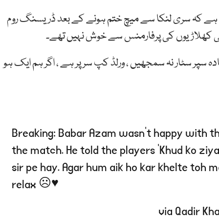
 ہے کہ سری لنکا سے میچ ختم ہونے کے بعد ڈریسنگ روم
تھی کھلاڑیوں کی پرفارمنس سے خوش نہیں تھے۔
دہ سپر سٹار نہ سمجھیں ، ورلڈ کپ سر پر ہے ، اگر ہم ایک ہو
Breaking: Babar Azam wasn’t happy with the
the match. He told the players ‘Khud ko ziy
sir pe hay. Agar hum aik ho kar khelte toh 
relax ☹️♥️