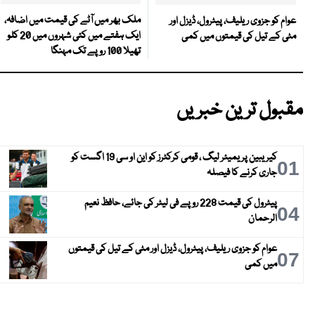
ملک بھر میں آٹے کی قیمت میں اضافہ،
عوام کو جزوی ریلیف، پیٹرول، ڈیزل اور
ایک ہفتے میں کئی شہروں میں 20 کلو
مٹی کے تیل کی قیمتوں میں کمی
تھیلا 100 روپے تک مہنگا
مقبول ترین خبریں
کیریبین پریمیئر لیگ ، قومی کرکٹرز کو این او سی 19 اگست کو
01
جاری کرنے کا فیصلہ
پیٹرول کی قیمت 228 روپے فی لیٹر کی جائے، حافظ نعیم
04
الرحمان
عوام کو جزوی ریلیف، پیٹرول، ڈیزل اور مٹی کے تیل کی قیمتوں
07
میں کمی