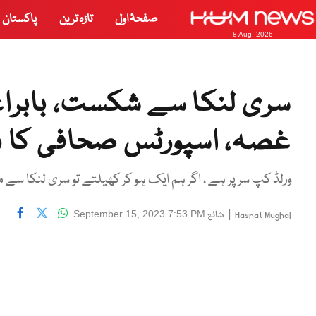
صفحۂ اول
تازہ ترین
پاکستان
8 Aug, 2026
سری لنکا سے شکست، بابراعظ
غصہ، اسپورٹس صحافی کا د
ورلڈ کپ سر پر ہے ، اگر ہم ایک ہو کر کھیلتے تو سری لنکا س
|
شائع
September 15, 2023 7:53 PM
Hasnat Mughal