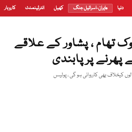
دنیا
ایران-اسرائیل جنگ
کھیل
انٹرٹینمنٹ
کاروبار
 تھام ، پشاور کے علاقے
 پھرنے پر پابندی
وں کیخلاف بھی کارروائی ہو گی ، پولیس