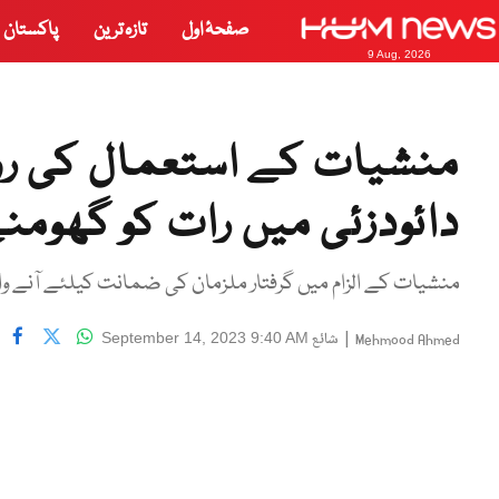
صفحۂ اول
تازہ ترین
پاکستان
9 Aug, 2026
منشیات کے استعمال کی روک
دائودزئی میں رات کو گھومنے
منشیات کے الزام میں گرفتار ملزمان کی ضمانت کیلئے آنے وال
|
شائع
September 14, 2023 9:40 AM
Mehmood Ahmed