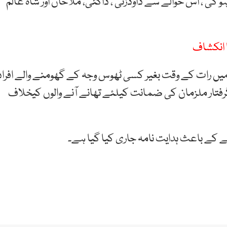
پر پابندی ہو گی ، اس حوالے سے داؤدزئی ، ڈاگئی، ملاخان اور شاہ عالم
 انکشاف
میں رات کے وقت بغیر کسی ٹھوس وجہ کے گھومنے والے افراد
گرفتار ملزمان کی ضمانت کیلئے تھانے آنے والوں کیخلاف
کے باعث ہدایت نامہ جاری کیا گیا ہے۔