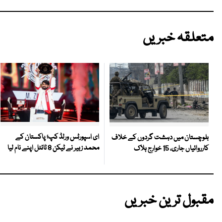
متعلقہ خبریں
ای اسپورٹس ورلڈ کپ؛ پاکستان کے
بلوچستان میں دہشت گردوں کے خلاف
محمد زبیر نے ٹیکن 8 ٹائٹل اپنے نام لیا
کارروائیاں جاری، 15 خوارج ہلاک
مقبول ترین خبریں