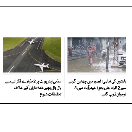
بارشوں کی تباہی؛ قصور میں چھتیں گرنے
سڈنی ایئرپورٹ پر 2 طیارے ٹکرانے سے
سے 2 افراد جاں بحق؛ حیدرآباد میں 3
بال بال بچے، ذمہ داران کے خلاف
نوجوان ڈوب گئے
تحقیقات شروع