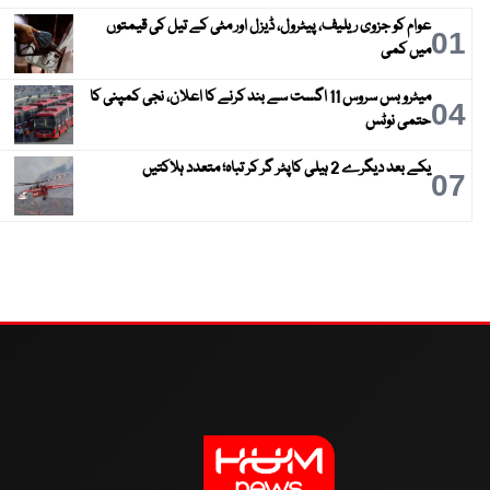
عوام کو جزوی ریلیف، پیٹرول، ڈیزل اور مٹی کے تیل کی قیمتوں
01
میں کمی
میٹرو بس سروس 11 اگست سے بند کرنے کا اعلان، نجی کمپنی کا
04
حتمی نوٹس
یکے بعد دیگرے 2 ہیلی کاپٹر گر کر تباہ؛ متعدد ہلاکتیں
07