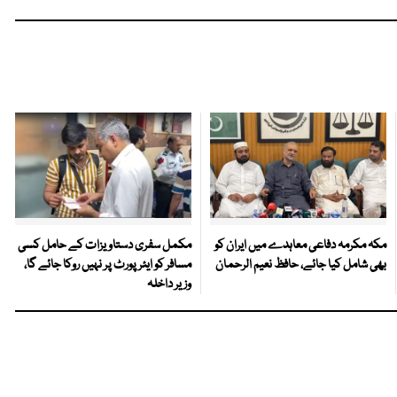
مکہ مکرمہ دفاعی معاہدے میں ایران کو
مکمل سفری دستاویزات کے حامل کسی
بھی شامل کیا جائے، حافظ نعیم الرحمان
مسافر کو ایئرپورٹ پر نہیں روکا جائے گا،
وزیر داخلہ