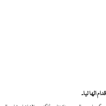
م اٹھا لیا۔