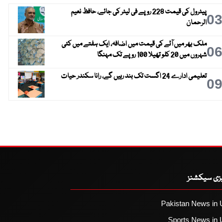
پیٹرول کی قیمت 228 روپے فی لیٹر کی جائے، حافظ نعیم
0
الرحمان
ملک بھر میں آٹے کی قیمت میں اضافہ، ایک ہفتے میں کئی
0
شہروں میں 20 کلو تھیلا 100 روپے تک مہنگا
تعلیمی ادارے 24 اگست تک بند رہیں گے، رانا سکندر حیات
0
یزی سیکشنز
Pakistan News in 
Sports News in 