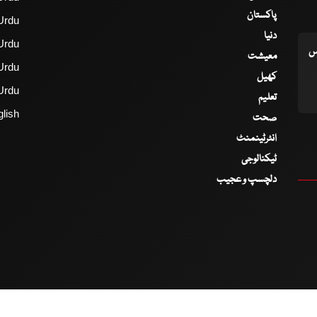
پاکستان
Urdu
دنیا
Urdu
اس
معیشت
Urdu
کھیل
Urdu
تعلیم
lish
صحت
انٹرٹینمنٹ
ٹیکنالوجی
دلچسپ و عجیب
2017 - 2026 © All Copyrights Reserved