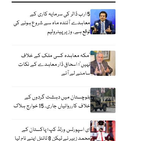
5 ارب ڈالر کی سرمایہ کاری کے
معاہدے آئندہ ماہ سے شروع ہونے کی
توقع ہے، وزیر پیٹرولیم
‘مکہ معاہدہ کسی ملک کے خلاف
نہیں’؛ اسحاق ڈار معاہدے کے نکات
سامنے لے آئے
بلوچستان میں دہشت گردوں کے
خلاف کارروائیاں جاری، 15 خوارج ہلاک
ای اسپورٹس ورلڈ کپ؛ پاکستان کے
محمد زبیر نے ٹیکن 8 ٹائٹل اپنے نام لیا