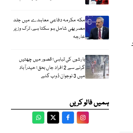
مکہ مکرمہ دفاعی معاہدے میں جلد
مصر بھی شامل ہو سکتا ہے، ترک وزیر
خارجہ
بارشوں کی تباہی؛ قصور میں چھتیں
گرنے سے 2 افراد جاں بحق؛ حیدرآباد
میں 3 نوجوان ڈوب گئے
ہمیں فالو کریں
WhatsApp
Twitter
Facebook
Facebook