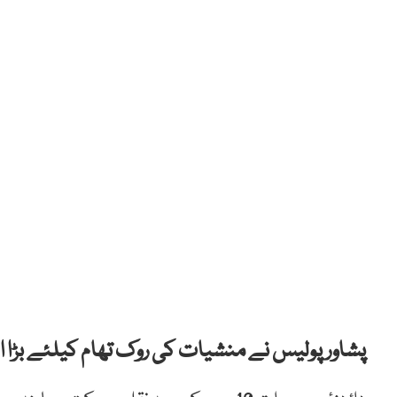
پشاور پولیس نے منشیات کی روک تھام کیلئے بڑا اقدا