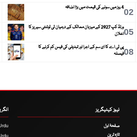
4 روز میں سونے کی قیمت میں بڑا اضافہ
3
02
ورلڈ کپ 2027 کے میزبان ممالک کے درمیان ٹی ٹوئنٹی سیریز کا
6
05
اعلان
پی ٹی اے کا ای سم کے اجرا اور تبدیلی کی فیس کم کرنے کا
9
08
فیصلہ
نیوز کیٹیگریز
انگر
صفحۂ اول
Urdu
تازہ ترین
Urdu