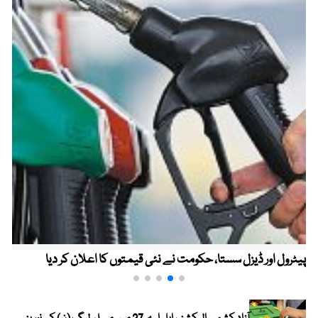
پیٹرول اور ڈیزل سستا، حکومت نے نئی قیمتوں کا اعلان کر دیا