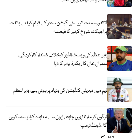
بنانے والے کھلاڑی بن گئے
لاانفورسمنٹ انویسٹی گیشن سنٹر کے قیام کیلئے پائلٹ
پراجیکٹ شروع کرنے کا فیصلہ
بابر اعظم کی ویسٹ انڈیز کیخلاف شاندار کارکردگی ،
عمران خان کا ریکارڈ برابر کر دیا
ٹیم میں تبدیلی کنڈیشن کی بنیاد پر ہوتی ہے، بابر اعظم
لوگوں کو مارنا نہیں چاہتا ، ایران سے معاہدہ کرنا پسند کروں
گا ، ڈونلڈ ٹرمپ