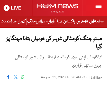
LIVE
6 Aug, 2026
صفحۂ اول
تازہ ترین
پاکستان
دنیا
ایران-اسرائیل جنگ
کھیل
انٹرٹینمنٹ
صنم جنگ کو مثالی شوہر کی خوبیاں بتانا مہنگا پڑ
گیا
اداکارہ نے اپنی بیوی کو بااختیار بنانے والے شوہر کو مثالی
جیون ساتھی قرار دیا
|
شائع
August 31, 2023 10:26 AM
Lal Khan