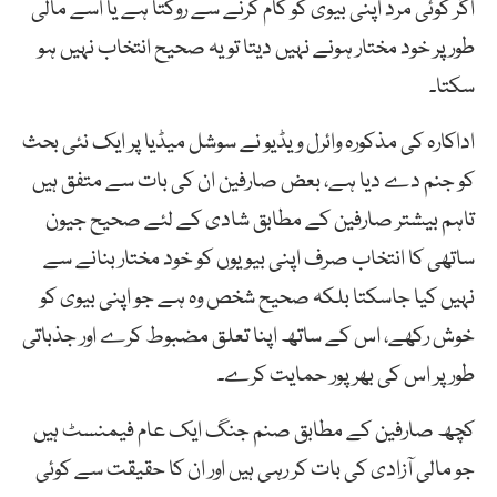
اگر کوئی مرد اپنی بیوی کو کام کرنے سے روکتا ہے یا اسے مالی
طور پر خود مختار ہونے نہیں دیتا تو یہ صحیح انتخاب نہیں ہو
سکتا۔
اداکارہ کی مذکورہ وائرل ویڈیو نے سوشل میڈیا پر ایک نئی بحث
کو جنم دے دیا ہے، بعض صارفین ان کی بات سے متفق ہیں
تاہم بیشتر صارفین کے مطابق شادی کے لئے صحیح جیون
ساتھی کا انتخاب صرف اپنی بیویوں کو خود مختار بنانے سے
نہیں کیا جاسکتا بلکہ صحیح شخص وہ ہے جو اپنی بیوی کو
خوش رکھے، اس کے ساتھ اپنا تعلق مضبوط کرے اور جذباتی
طور پر اس کی بھرپور حمایت کرے۔
کچھ صارفین کے مطابق صنم جنگ ایک عام فیمنسٹ ہیں
جو مالی آزادی کی بات کر رہی ہیں اور ان کا حقیقت سے کوئی