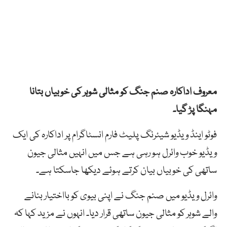
معروف اداکارہ صنم جنگ کو مثالی شوہر کی خوبیاں بتانا
مہنگا پڑ گیا۔
فوٹو اینڈ ویڈیو شیئرنگ پلیٹ فارم انسٹاگرام پر اداکارہ کی ایک
ویڈیو خوب وائرل ہو رہی ہے جس میں انہیں مثالی جیون
ساتھی کی خوبیاں بیان کرتے ہوئے دیکھا جاسکتا ہے۔
وائرل ویڈیو میں صنم جنگ نے اپنی بیوی کو بااختیار بنانے
والے شوہر کو مثالی جیون ساتھی قرار دیا۔ انہوں نے مزید کہا کہ