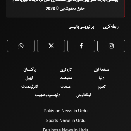
حقوق محفوظ ہیں © 2026
رابطہ کریں
پرائیویسی پالیسی
WhatsApp
Twitter
Facebook
Faceboo
صفحۂ اول
تازہ ترین
پاکستان
دنیا
معیشت
کھیل
تعلیم
صحت
انٹرٹینمنٹ
ٹیکنالوجی
دلچسپ و عجیب
Pakistan News in Urdu
Sports News in Urdu
Business News in Urdu