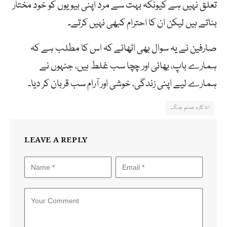
تعلق نہیں ہے کیونکہ بہت سے مرد اپنی بیویوں کو خود مختار
بناتے ہیں لیکن ان کا احترام کبھی نہیں کرتے۔
صارفین نے یہ سوال بھی اٹھائے کہ اس کا مطلب ہے کہ
ہمارے باپ، بھائی اور چچا سب غلط ہیں، جنہوں نے
ہمارے لیے اپنی زندگی، خوشی اور آرام سب قربان کر دیا۔
اداکارہ صنم جنگ
LEAVE A REPLY