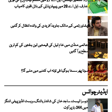
آزاد کشمیر الیکشن ، ایل اے 27 میں مسلم لیگ (ن) کی نورین
عارف ، ایل اے 28 میں پیپلز پارٹی کے بازل نقوی کامیاب
پشاور زلمی کے مالک جاوید آفریدی کی والدہ انتقال کر گئیں
عالمی منڈی میں خام تیل کی قیمتیں تین ہفتوں کی کم ترین
سطح پر آ گئیں
سونا پھر سستا ہوگیا،فی تولہ اب کتنے میں ملے گا؟
ایڈیٹرچوائس
دوسرا ٹیسٹ، ساجد خان کی شاندار بالنگ، ویسٹ انڈیز پہلی اننگز
میں 344 رنز پر آؤٹ