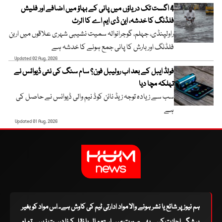
4 اگست تک دریاؤں میں پانی کے بہاؤ میں اضافے اور فلیش
فلڈنگ کا خدشہ، این ڈی ایم اے کا الرٹ
راولپنڈی، جہلم، گوجرانوالہ سمیت نشیبی شہری علاقوں میں اربن
فلڈنگ اور بارش کا پانی جمع ہونے کا خدشہ ہے
Updated 02 Aug, 2026
فولڈ ایبل کے بعد اب رولیبل فون؟ سام سنگ کی نئی ڈیوائس نے
تہلکہ مچا دیا
سب سے زیادہ توجہ زیڈ نائن کوڈ نیم والی ڈیوائس نے حاصل کی
ہے
Updated 01 Aug, 2026
ہم نیوز پر شائع یا نشر ہونے والا مواد ادارتی ٹیم کی کاوش ہے۔ اس مواد کو بغیر
پیشگی اجازت کسی بھی صورت میں استعمال یا نقل کرنا درست نہیں۔ تمام