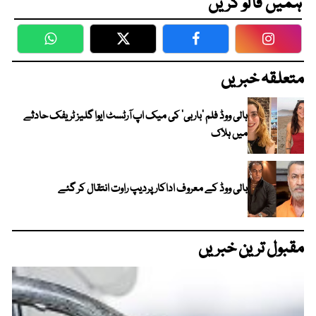
ہمیں فالو کریں
WhatsApp
Twitter
Facebook
Faceboo
متعلقہ خبریں
ہالی ووڈ فلم ’باربی‘ کی میک اپ آرٹسٹ ایوا گلیز ٹریفک حادثے
میں ہلاک
بالی ووڈ کے معروف اداکار پردیپ راوت انتقال کر گئے
مقبول ترین خبریں