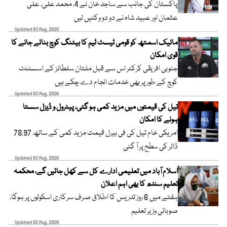
پاکستان کی جانب سے ساجد خان نے 4، محمد علی، علی
عثمان اور عبید شاہ نے دو دو وکٹیں لیں
Updated 03 Aug, 2026
مائیک اسمتھ کو قومی ٹیسٹ ٹیم کا بیٹنگ کوچ بنائے جانے کا
قوی امکان
جنوبی افریقی کرکٹر اس سے قبل ملتان سلطانز کے اسسٹنٹ
کوچ کے طور پر بھی خدمات انجام دے چکے ہیں
Updated 03 Aug, 2026
تیل کی قیمتوں میں مزید کمی ہو گئی، پیٹرول و ڈیزل سستا
ہونے کا امکان
امریکی خام تیل کی فی بیرل قیمت مزید کمی کے ساتھ 78.97
ڈالر کی سطح پر آ گئی
Updated 03 Aug, 2026
اسلام آباد میں تعلیمی ادارے کل سے کھل جائیں گے، محکمہ
تعلیم سندھ کا بھی اہم اعلان
ہفتے میں 6 روز تدریس کا اطلاق صرف سرکاری اسکولوں پر ہوگا،
صوبائی وزیر تعلیم
Updated 02 Aug, 2026