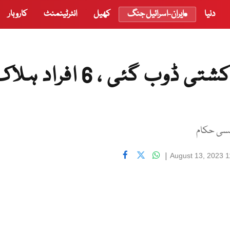
دنیا
ایران-اسرائیل جنگ
کھیل
انٹرٹینمنٹ
کاروبار
فرانس میں تارکین وطن کی کشتی ڈوب گئی ، 6 افر
سیسی حکام
|
August 13, 2023 