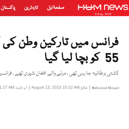
صفحۂ اول
تازہ ترین
پاکستان
8 Aug, 2026
55 کو بچا لیا گیا
کشتی برطانیہ جا رہی تھی ، مرنے والے افغان شہری تھے ، فران
|
شائع
|
اپ ڈیٹ
11:27 AM
August 13, 2023 10:22 AM
Mehmood Ahmed