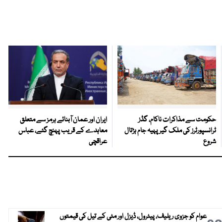
حکومت سے مذاکرات ناکام، گڈز
ایران اور عمان آبنائے ہرمز سے متعلق
ٹرانسپورٹرز کی ملک گیر پہیہ جام ہڑتال
معاہدے کے قریب پہنچ گئے، عباس
شروع
عراقچی
عوام کو جزوی ریلیف، پیٹرول، ڈیزل اور مٹی کے تیل کی قیمتوں