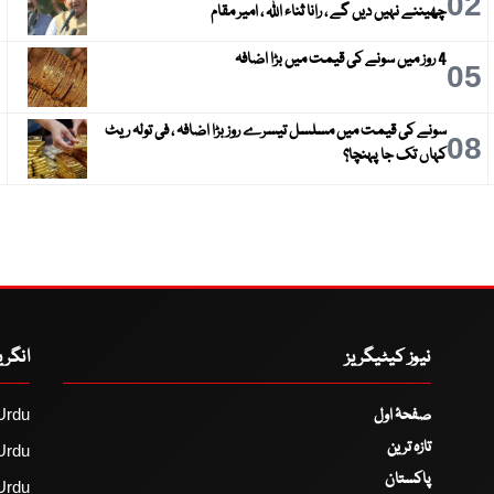
3
02
چھیننے نہیں دیں گے ، رانا ثناء اللہ ، امیر مقام
4 روز میں سونے کی قیمت میں بڑا اضافہ
6
05
سونے کی قیمت میں مسلسل تیسرے روز بڑا اضافہ ، فی تولہ ریٹ
9
08
کہاں تک جا پہنچا؟
نیوز کیٹیگریز
انگر
صفحۂ اول
Urdu
تازہ ترین
Urdu
پاکستان
Urdu