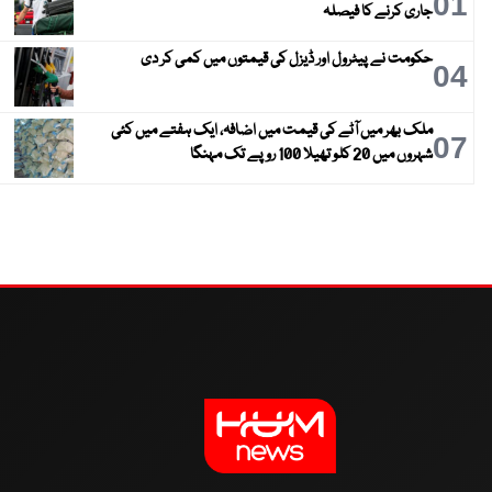
01
جاری کرنے کا فیصلہ
حکومت نے پیٹرول اور ڈیزل کی قیمتوں میں کمی کر دی
04
ملک بھر میں آٹے کی قیمت میں اضافہ، ایک ہفتے میں کئی
07
شہروں میں 20 کلو تھیلا 100 روپے تک مہنگا