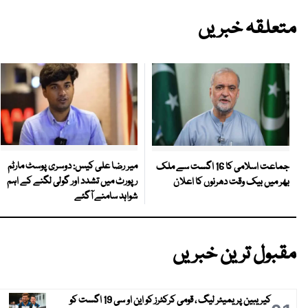
متعلقہ خبریں
میر رضا علی کیس: دوسری پوسٹ مارٹم
جماعت اسلامی کا 16 اگست سے ملک
رپورٹ میں تشدد اور گولی لگنے کے اہم
بھر میں بیک وقت دھرنوں کا اعلان
شواہد سامنے آگئے
مقبول ترین خبریں
کیریبین پریمیئر لیگ ، قومی کرکٹرز کو این او سی 19 اگست کو