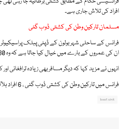
افراد کی تلاش جاری ہے۔
مسلمان تارکین وطن کی کشتی ڈوب گئی
ان کی عمروں کے بارے میں خیال کیا جاتا ہے کہ وہ 30 کی دہائی میں تھے۔
انہوں نے مزید کہا کہ دیگر مسافر بھی زیادہ ترافغانی اور
فرانس میں تارکین وطن کی کشتی ڈوب گئی ، 6 افراد ہلاک ، 55 کو بچا لیا گیا
boat sink