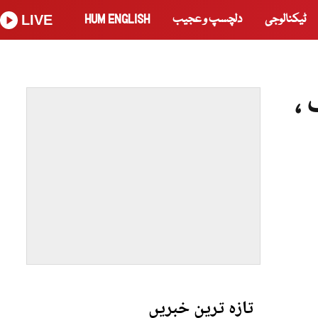
ٹیکنالوجی
دلچسپ و عجیب
HUM ENGLISH
LIVE
اد ہلاک ،
تازہ ترین خبریں