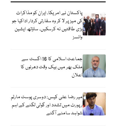
پاکستان نے امریکا، ایران کو مذاکرات
کی میز پر لا کر وہ سفارتی کردار اداکیا جو
بڑی طاقتیں نہ کرسکیں، ساؤتھ ایشین
وائسز
جماعت اسلامی کا 16 اگست سے
ملک بھر میں بیک وقت دھرنوں کا
اعلان
میر رضا علی کیس: دوسری پوسٹ مارٹم
رپورٹ میں تشدد اور گولی لگنے کے اہم
شواہد سامنے آگئے