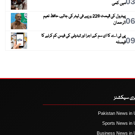
0
میں کمی
پیٹرول کی قیمت 228 روپے فی لیٹر کی جائے، حافظ نعیم
0
الرحمان
پی ٹی اے کا ای سم کے اجرا اور تبدیلی کی فیس کم کرنے کا
0
فیصلہ
یزی سیکشنز
Pakistan News in 
Sports News in 
Business News in 