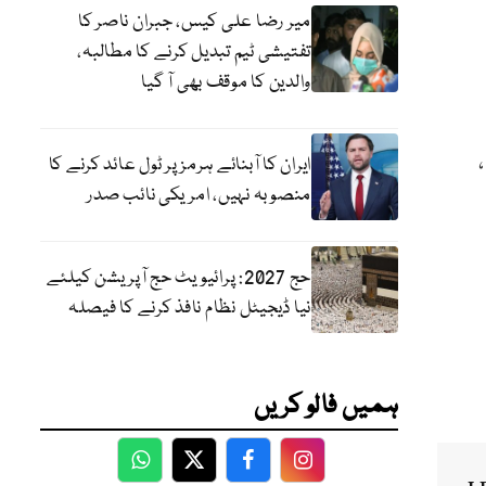
میر رضا علی کیس، جبران ناصر کا
تفتیشی ٹیم تبدیل کرنے کا مطالبہ،
والدین کا موقف بھی آ گیا
ے ،
ایران کا آبنائے ہرمز پر ٹول عائد کرنے کا
منصوبہ نہیں، امریکی نائب صدر
حج 2027: پرائیویٹ حج آپریشن کیلئے
نیا ڈیجیٹل نظام نافذ کرنے کا فیصلہ
ہمیں فالو کریں
WhatsApp
Twitter
Facebook
Facebook