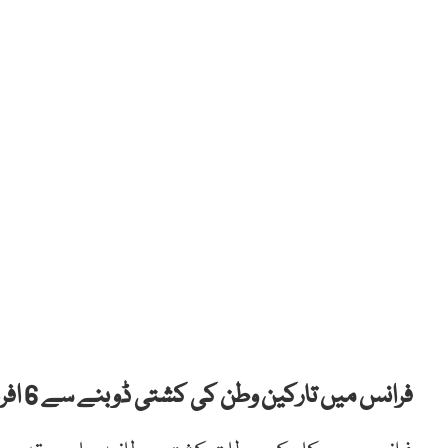
فرانس میں تارکین وطن کی کشتی ڈوبنے سے 6 افراد ہلاک ہو گئے۔ جبکہ 55 کو بچا لیا گیا۔