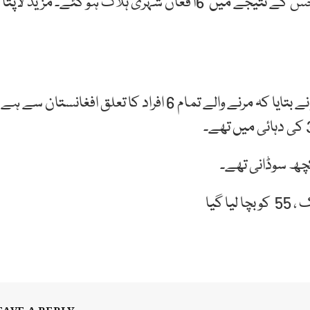
فرانسیسی حکام کے مطابق کشتی برطانیہ جا رہی تھی جس کے نتیجے میں 6ا فغان شہری ہلاک ہو گئے۔ مزید لاپتا
فرانس کے ساحلی شہر بولون کے ڈپٹی پبلک پراسیکیوٹر نے بتایا کہ مرنے والے تمام 6 افراد کا تعلق افغانستان سے ہ
 کچھ سوڈانی تھے۔