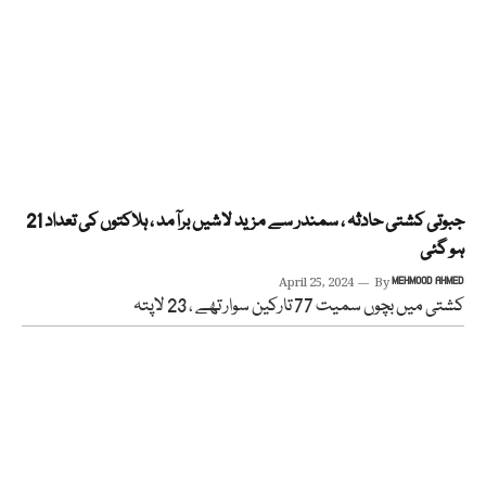
جبوتی کشتی حادثہ ، سمندر سے مزید لاشیں برآمد ، ہلاکتوں کی تعداد 21
ہو گئی
April 25, 2024
By
MEHMOOD AHMED
کشتی میں بچوں سمیت 77 تارکین سوار تھے ، 23 لاپتہ