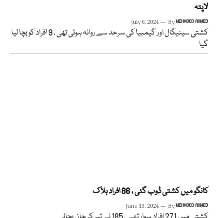
لاپتہ
July 6, 2024
By
MEHMOOD AHMED
کشتی سینیگال اور گیمبیا کی سرحد سے روانہ ہوئی تھی ، 9 افراد کو بچا لیا
گیا
کانگو میں کشتی ڈوب گئی ، 86 افراد ہلاک
June 13, 2024
By
MEHMOOD AHMED
کشتی میں 271 افراد سوار تھے ، 185 نے تیر کر جان بچائی