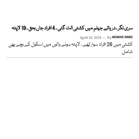
سری نگر ، دریائے جہلم میں کشتی الٹ گئی ، 4 افراد جاں بحق ، 19 لاپتہ
April 16, 2024
By
MEHMOOD AHMED
کشتی میں 26 افراد سوار تھے ، لاپتہ ہونے والوں میں اسکول کے بچے بھی
شامل