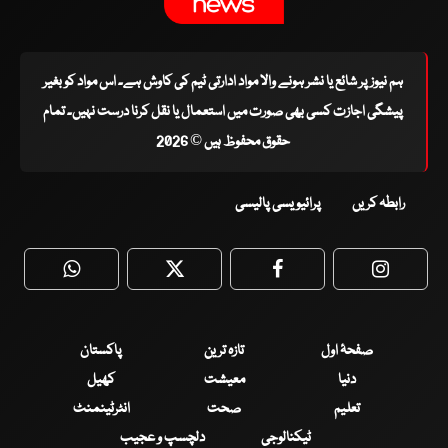
ہم نیوز پر شائع یا نشر ہونے والا مواد ادارتی ٹیم کی کاوش ہے۔ اس مواد کو بغیر
پیشگی اجازت کسی بھی صورت میں استعمال یا نقل کرنا درست نہیں۔ تمام
حقوق محفوظ ہیں © 2026
رابطہ کریں
پرائیویسی پالیسی
WhatsApp
Twitter
Facebook
Faceboo
صفحۂ اول
تازہ ترین
پاکستان
دنیا
معیشت
کھیل
تعلیم
صحت
انٹرٹینمنٹ
ٹیکنالوجی
دلچسپ و عجیب