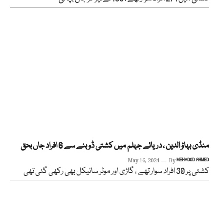
منڈی بہاؤ الدین ، دریائے جہلم میں کشتی ڈوبنے سے 6 افراد جاں بحق
May 16, 2024
By
MEHMOOD AHMED
کشتی پر 30 افراد سوار تھے ، گاڑی اور موٹر سائیکل بھی رکھی گئی تھی