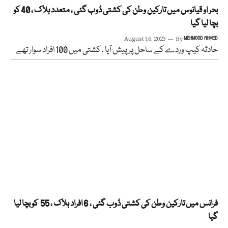
بحر او قیانوس میں تارکین وطن کی کشتی ڈوب گئی ، متعدد ہلاک ، 40 کو
بچا لیا گیا
August 16, 2023
By
MEHMOOD AHMED
حادثہ کیپ وردے کے ساحل پر پیش آیا ، کشتی میں 100 افراد سوار تھے
فرانس میں تارکین وطن کی کشتی ڈوب گئی ، 6 افراد ہلاک ، 55 کو بچا لیا
گیا