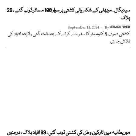
سینیگال ، مچھلی کے شکار والی کشتی پر سوار 100 مسافر ڈوب گئے ، 26
ہلاک
September 11, 2024
By
MEHMOOD AHMED
کشتی صرف 4 کلومیٹر کا سفر طے کرنے کے بعد الٹ گئی ، لاپتہ افراد کی
تلاش جاری
موریطانیہ میں تارکین وطن کی کشتی ڈوب گئی ، 89 افراد ہلاک ، درجنوں