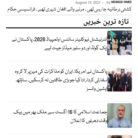
August 13, 2023
By
MEHMOOD AHMED
کشتی برطانیہ جا رہی تھی ، مرنے والے افغان شہری تھے ، فرانسیسی حکام
تازہ ترین خبریں
انٹرنیشنل نیوکلیئر سائنس اولمپیاڈ 2026، پاکستان نے
ایک گولڈ اور دو سلور میڈلز جیت لیے
پاکستان نے امریکا، ایران کو مذاکرات کی میز پر لا کر وہ
سفارتی کردار اداکیا جو بڑی طاقتیں نہ کرسکیں، ساؤتھ
ایشین وائسز
جماعت اسلامی کا 16 اگست سے ملک بھر میں بیک
وقت دھرنوں کا اعلان