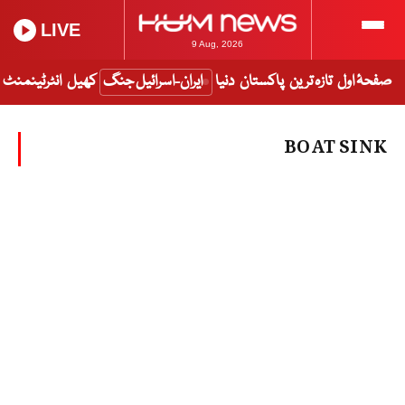
LIVE
9 Aug, 2026
صفحۂ اول
تازہ ترین
پاکستان
دنیا
ایران-اسرائیل جنگ
کھیل
انٹرٹینمنٹ
BOAT SINK