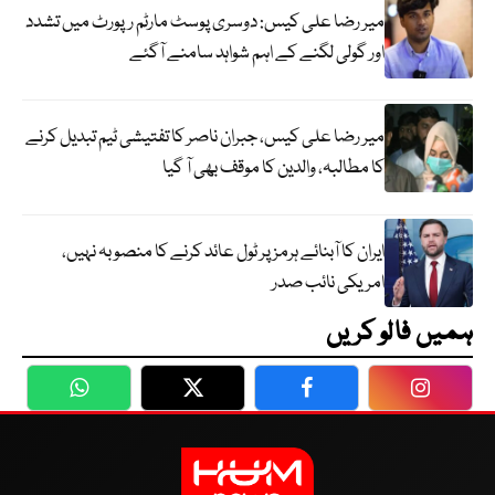
میر رضا علی کیس: دوسری پوسٹ مارٹم رپورٹ میں تشدد
اور گولی لگنے کے اہم شواہد سامنے آگئے
میر رضا علی کیس، جبران ناصر کا تفتیشی ٹیم تبدیل کرنے
کا مطالبہ، والدین کا موقف بھی آ گیا
ایران کا آبنائے ہرمز پر ٹول عائد کرنے کا منصوبہ نہیں،
امریکی نائب صدر
ہمیں فالو کریں
WhatsApp
Twitter
Facebook
Faceboo