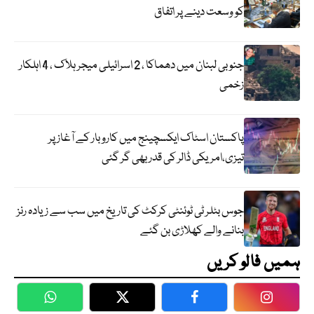
کو وسعت دینے پر اتفاق
جنوبی لبنان میں دھماکا ، 2 اسرائیلی میجر ہلاک ، 4 اہلکار
زخمی
پاکستان اسٹاک ایکسچینج میں کاروبار کے آغاز پر
تیزی،امریکی ڈالر کی قدر بھی گر گئی
جوس بٹلر ٹی ٹوئنٹی کرکٹ کی تاریخ میں سب سے زیادہ رنز
بنانے والے کھلاڑی بن گئے
ہمیں فالو کریں
WhatsApp
Twitter
Facebook
Faceboo