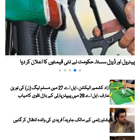
پیٹرول اور ڈیزل سستا، حکومت نے نئی قیمتوں کا اعلان کر دیا
آزاد کشمیر الیکشن ، ایل اے 27 میں مسلم لیگ (ن) کی نورین
عارف ، ایل اے 28 میں پیپلز پارٹی کے بازل نقوی کامیاب
پشاور زلمی کے مالک جاوید آفریدی کی والدہ انتقال کر گئیں