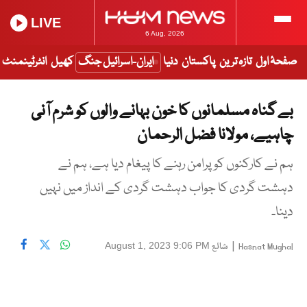
LIVE
6 Aug, 2026
صفحۂ اول
تازہ ترین
پاکستان
دنیا
ایران-اسرائیل جنگ
کھیل
انٹرٹینمنٹ
بے گناہ مسلمانوں کا خون بہانے والوں کو شرم آنی
چاہیے، مولانا فضل الرحمان
ہم نے کارکنوں کو پرامن رہنے کا پیغام دیا ہے، ہم نے
دہشت گردی کا جواب دہشت گردی کے انداز میں نہیں
دینا۔
|
شائع
August 1, 2023 9:06 PM
Hasnat Mughal