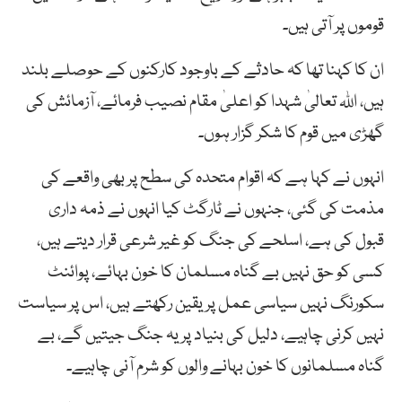
قوموں پر آتی ہیں۔
ان کا کہنا تھا کہ حادثے کے باوجود کارکنوں کے حوصلے بلند
ہیں، اللہ تعالیٰ شہدا کو اعلیٰ مقام نصیب فرمائے، آزمائش کی
گھڑی میں قوم کا شکر گزار ہوں۔
انہوں نے کہا ہے کہ اقوام متحدہ کی سطح پر بھی واقعے کی
مذمت کی گئی، جنہوں نے ٹارگٹ کیا انہوں نے ذمہ داری
قبول کی ہے، اسلحے کی جنگ کو غیر شرعی قرار دیتے ہیں،
کسی کو حق نہیں بے گناہ مسلمان کا خون بہائے، پوائنٹ
سکورنگ نہیں سیاسی عمل پر یقین رکھتے ہیں، اس پر سیاست
نہیں کرنی چاہیے، دلیل کی بنیاد پر یہ جنگ جیتیں گے، بے
گناہ مسلمانوں کا خون بہانے والوں کو شرم آنی چاہیے۔