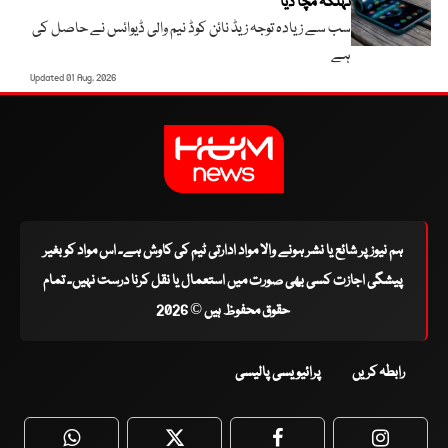
تہلکہ مچا دیا
سب سے زیادہ توجہ زیڈ نائن کوڈ نیم والی ڈیوائس نے حاصل کی
ہے
Updated 01 Aug, 2026
ہم نیوز پر شائع یا نشر ہونے والا مواد ادارتی ٹیم کی کاوش ہے۔ اس مواد کو بغیر
پیشگی اجازت کسی بھی صورت میں استعمال یا نقل کرنا درست نہیں۔ تمام
حقوق محفوظ ہیں © 2026
رابطہ کریں
پرائیویسی پالیسی