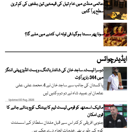
عالمی منڈی میں خام تیل کی قیمتیں تین ہفتوں کی کم ترین
سطح پر آ گئیں
سونا پھر سستا ہوگیا،فی تولہ اب کتنے میں ملے گا؟
ایڈیٹرچوائس
دوسرا ٹیسٹ، ساجد خان کی شاندار بالنگ، ویسٹ انڈیز پہلی اننگز
میں 344 رنز پر آؤٹ
پاکستان کی جانب سے ساجد خان نے 4، محمد علی، علی
عثمان اور عبید شاہ نے دو دو وکٹیں لیں
Updated 03 Aug, 2026
مائیک اسمتھ کو قومی ٹیسٹ ٹیم کا بیٹنگ کوچ بنائے جانے کا
قوی امکان
جنوبی افریقی کرکٹر اس سے قبل ملتان سلطانز کے اسسٹنٹ
کوچ کے طور پر بھی خدمات انجام دے چکے ہیں