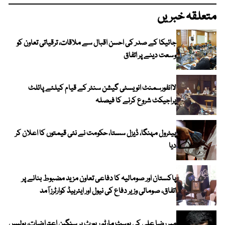
متعلقہ خبریں
جائیکا کے صدر کی احسن اقبال سے ملاقات، ترقیاتی تعاون کو
وسعت دینے پر اتفاق
لاانفورسمنٹ انویسٹی گیشن سنٹر کے قیام کیلئے پائلٹ
پراجیکٹ شروع کرنے کا فیصلہ
پیٹرول مہنگا، ڈیزل سستا، حکومت نے نئی قیمتوں کا اعلان کر
دیا
پاکستان اور صومالیہ کا دفاعی تعاون مزید مضبوط بنانے پر
اتفاق، صومالی وزیر دفاع کی نیول اور ایئرہیڈ کوارٹرز آمد
میر رضا علی کی پوسٹ مارٹم رپورٹ پر سنگین اعتراضات، پولیس