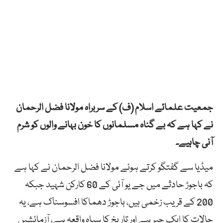
جمعیت علمائے اسلام (ف) کے سربراہ مولانا فضل الرحمان
نے کہا ہے کہ بے گناہ مسلمانوں کا خون بہانے والوں کو شرم
آنی چاہیے۔
میڈیا سے گفتگو کرتے ہوئے مولانا فضل الرحمان نے کہا ہے
کہ باجوڑ حادثے میں جے یو آئی کے 60 کارکن شہید جبکہ
200 کے قریب زخمی ہیں، باجوڑ دھماکا افسوسناک ہے، یہ
حالات کا ایک جبر ہے اور تاریخ کا سیاہ واقعہ ہے، آزمائشیں