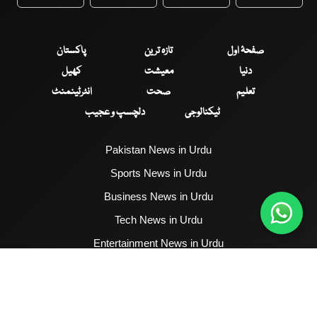
WhatsApp
Twitter
Facebook
Faceboo
صفحۂ اول
تازہ ترین
پاکستان
دنیا
معیشت
کھیل
تعلیم
صحت
انٹرٹینمنٹ
ٹیکنالوجی
دلچسپ و عجیب
Pakistan News in Urdu
Sports News in Urdu
Business News in Urdu
Tech News in Urdu
Entertainment News in Urdu
Health News in Urdu
Hum News English