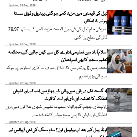
Updated 03 Aug, 2026
تیل کی قیمتوں میں مزید کمی ہو گئی، پیٹرول و ڈیزل سستا
ہونے کا امکان
امریکی خام تیل کی فی بیرل قیمت مزید کمی کے ساتھ 78.97
ڈالر کی سطح پر آ گئی
Updated 03 Aug, 2026
اسلام آباد میں تعلیمی ادارے کل سے کھل جائیں گے، محکمہ
تعلیم سندھ کا بھی اہم اعلان
ہفتے میں 6 روز تدریس کا اطلاق صرف سرکاری اسکولوں پر ہوگا،
صوبائی وزیر تعلیم
Updated 02 Aug, 2026
4 اگست تک دریاؤں میں پانی کے بہاؤ میں اضافے اور فلیش
فلڈنگ کا خدشہ، این ڈی ایم اے کا الرٹ
راولپنڈی، جہلم، گوجرانوالہ سمیت نشیبی شہری علاقوں میں اربن
فلڈنگ اور بارش کا پانی جمع ہونے کا خدشہ ہے
Updated 02 Aug, 2026
فولڈ ایبل کے بعد اب رولیبل فون؟ سام سنگ کی نئی ڈیوائس نے