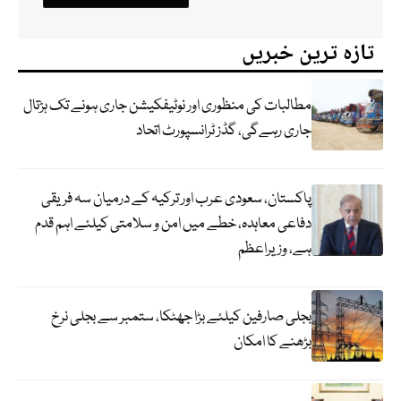
تازہ ترین خبریں
مطالبات کی منظوری اور نوٹیفکیشن جاری ہونے تک ہڑتال
جاری رہےگی، گڈز ٹرانسپورٹ اتحاد
پاکستان، سعودی عرب اور ترکیہ کے درمیان سہ فریقی
دفاعی معاہدہ، خطے میں امن و سلامتی کیلئے اہم قدم
ہے، وزیراعظم
بجلی صارفین کیلئے بڑا جھٹکا، ستمبر سے بجلی نرخ
بڑھنے کا امکان