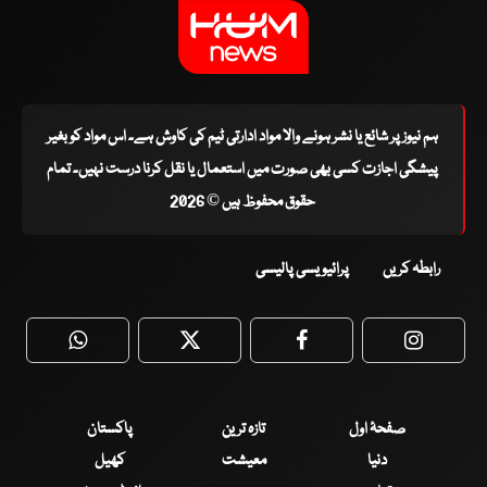
ہم نیوز پر شائع یا نشر ہونے والا مواد ادارتی ٹیم کی کاوش ہے۔ اس مواد کو بغیر
پیشگی اجازت کسی بھی صورت میں استعمال یا نقل کرنا درست نہیں۔ تمام
حقوق محفوظ ہیں © 2026
رابطہ کریں
پرائیویسی پالیسی
WhatsApp
Twitter
Facebook
Faceboo
صفحۂ اول
تازہ ترین
پاکستان
دنیا
معیشت
کھیل