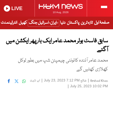
LIVE
10 Aug, 2026
صفحۂ اول
تازہ ترین
پاکستان
دنیا
ایران-اسرائیل جنگ
کھیل
انٹرٹینمنٹ
سابق فاسٹ بولر محمد عامر ایک بار پھر ایکشن میں
آگئے
محمد عامر آئندہ کائونٹی چیمپئن شپ میں بطور لوکل
کھلاڑی کھلیں گے
|
شائع
|
اپ ڈیٹ
July 23, 2023 7:12 PM
Arshad Khan
|
July 25, 2023 10:02 PM