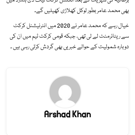
برطانیہ کی شہریت کے بعد انگلش کرکٹ لیگ دی ہنڈرڈ میں
بھی محمد عامر بطور لوکل کھلاڑی کھیلیں گے۔
خیال رہے کہ محمد عامر نے 2020 میں انٹرنیشنل کرکٹ
سے ریٹائرمنٹ لے لی تھی، جبکہ قومی کرکٹ ٹیم میں ان کی
دوبارہ شمولیت کے حوالے خبریں بھی گردش کرتی رہی ہیں ۔
Arshad Khan