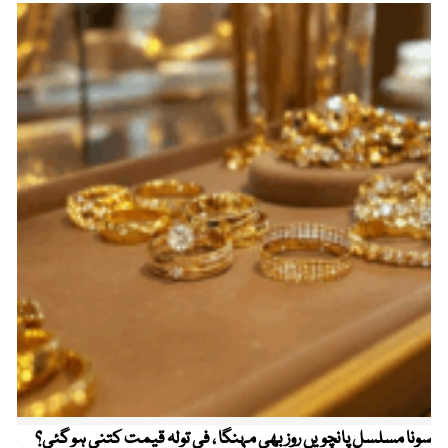
سونا مسلسل پانچویں روز بھی مہنگا ، فی تولہ قیمت کتنی ہو گئی؟
مکہ