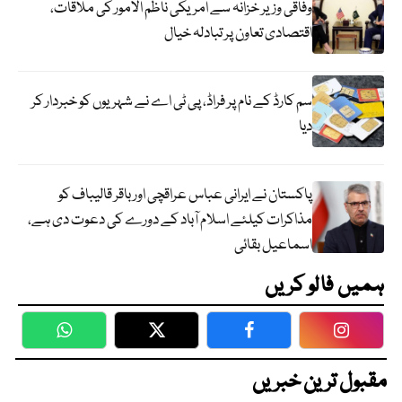
وفاقی وزیر خزانہ سے امریکی ناظم الامور کی ملاقات،
اقتصادی تعاون پر تبادلہ خیال
سم کارڈ کے نام پر فراڈ، پی ٹی اے نے شہریوں کو خبردار کر
دیا
پاکستان نے ایرانی عباس عراقچی اورباقر قالیباف کو
مذاکرات کیلئے اسلام آباد کے دورے کی دعوت دی ہے،
اسماعیل بقائی
ہمیں فالو کریں
WhatsApp
Twitter
Facebook
Faceboo
مقبول ترین خبریں