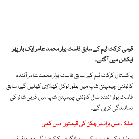
قومی کرکٹ ٹیم کے سابق فاسٹ بولر محمد عامر ایک بار پھر
ایکشن میں آگئے۔
پاکستان کرکٹ ٹیم کے سابق فاسٹ بولر محمد عامر آئندہ
کائونٹی چیمپئن شپ میں بطور لوکل کھلاڑی کھلیں گے، سابق
فاسٹ بولر آئندہ سال کاؤنٹی چیمپئن شپ میں ڈربی شائر کی
نمائندگی کریں گے۔
ملک میں برائیلر چکن کی قیمتوں میں کمی