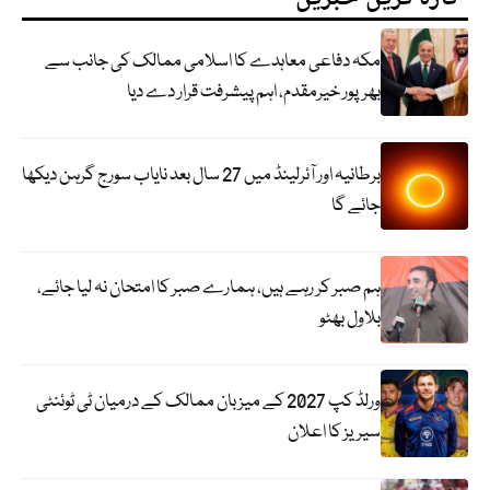
مکہ دفاعی معاہدے کا اسلامی ممالک کی جانب سے
بھرپور خیرمقدم، اہم پیشرفت قرار دے دیا
برطانیہ اور آئرلینڈ میں 27 سال بعد نایاب سورج گرہن دیکھا
جائے گا
ہم صبر کر رہے ہیں، ہمارے صبر کا امتحان نہ لیا جائے،
بلاول بھٹو
ورلڈ کپ 2027 کے میزبان ممالک کے درمیان ٹی ٹوئنٹی
سیریز کا اعلان