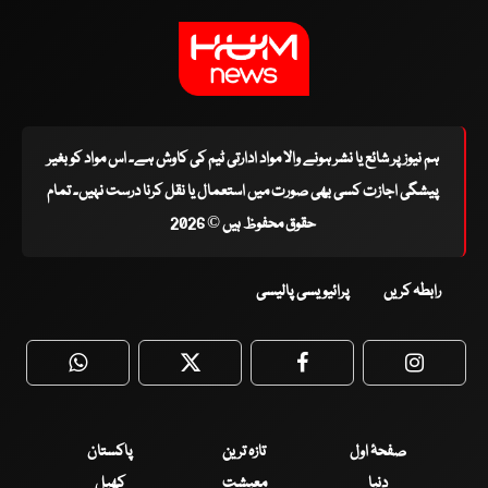
ہم نیوز پر شائع یا نشر ہونے والا مواد ادارتی ٹیم کی کاوش ہے۔ اس مواد کو بغیر
پیشگی اجازت کسی بھی صورت میں استعمال یا نقل کرنا درست نہیں۔ تمام
حقوق محفوظ ہیں © 2026
رابطہ کریں
پرائیویسی پالیسی
WhatsApp
Twitter
Facebook
Faceboo
صفحۂ اول
تازہ ترین
پاکستان
دنیا
معیشت
کھیل