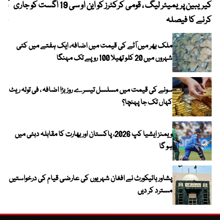
کیریبین پریمیئر لیگ ، قومی کرکٹرز کو این او سی 19 اگست کو جاری
آز
کرنے کا فیصلہ
چھی
ملک بھر میں آٹے کی قیمت میں اضافہ، ایک ہفتے میں کئی
شہروں میں 20 کلو تھیلا 100 روپے تک مہنگا
سونے کی قیمت میں مسلسل تیسرے روز بڑا اضافہ ، فی تولہ ریٹ
کہاں تک جا پہنچا؟
ویمنز ایشیا کپ 2026، پاکستان اور بھارت کا مقابلہ دبئی میں
ہو گا
پشاور ہائیکورٹ نے افغان شہریوں کی عارضی قیام کی درخواستیں
مسترد کر دیں