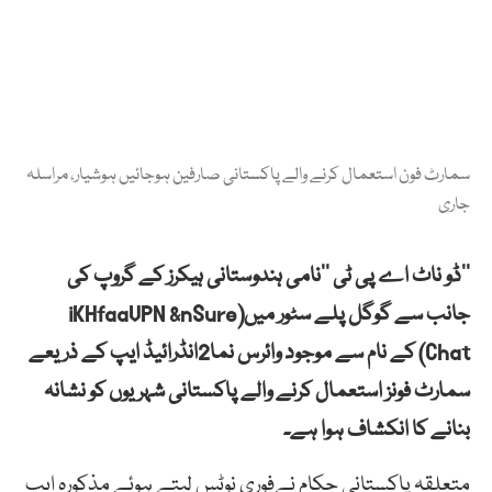
سمارٹ فون استعمال کرنے والے پاکستانی صارفین ہوجائیں ہوشیار، مراسلہ
جاری
’’ڈو ناٹ اے پی ٹی ‘‘نامی ہندوستانی ہیکرز کے گروپ کی
جانب سے گوگل پلے سٹور میں(iKHfaaVPN &nSure
Chat) کے نام سے موجود وائرس نما2انڈرائیڈ ایپ کے ذریعے
سمارٹ فونز استعمال کرنے والے پاکستانی شہریوں کو نشانہ
بنانے کا انکشاف ہوا ہے۔
متعلقہ پاکستانی حکام نےفوری نوٹس لیتے ہوئے مذکورہ ایپ