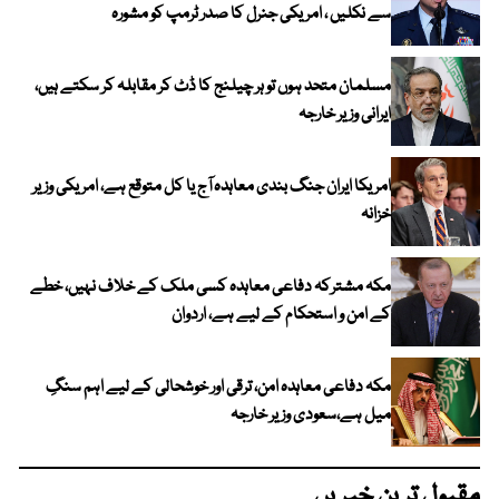
سے نکلیں ، امریکی جنرل کا صدر ٹرمپ کو مشورہ
مسلمان متحد ہوں تو ہر چیلنج کا ڈٹ کر مقابلہ کر سکتے ہیں،
ایرانی وزیر خارجہ
امریکا ایران جنگ بندی معاہدہ آج یا کل متوقع ہے، امریکی وزیر
خزانہ
مکہ مشترکہ دفاعی معاہدہ کسی ملک کے خلاف نہیں، خطے
کے امن و استحکام کے لیے ہے، اردوان
مکہ دفاعی معاہدہ امن، ترقی اور خوشحالی کے لیے اہم سنگِ
میل ہے،سعودی وزیر خارجہ
مقبول ترین خبریں