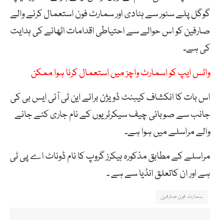
گوگل پلے سٹور سے ہٹادی اور سمارٹ فون استعمال کرنے والے
صارفین کو اس حوالے سے احتیاطی اقدامات اٹھانے کی ہدایت
کی ہے۔
واٹس ایپ کو اسمارٹ واچز میں استعمال کرنا ہوا ممکن
اس بات کا انکشاف کیبنٹ ڈویژن برائے این ٹی آئی ایس بی کی
جانب سے صوبائی چیف سیکرٹریوں کے نام جاری کئے جانے
والے مراسلے میں ہوا ہے۔
مراسلے کے مطابق مذکورہ ہیکرز گروپ کا نام ڈوناٹ اے پی ٹی
ہے اور ان کاتعلق انڈیا سے ہے ۔
سمارٹ فون صارفین