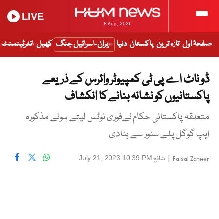
LIVE
8 Aug, 2026
صفحۂ اول
تازہ ترین
پاکستان
دنیا
ایران-اسرائیل جنگ
کھیل
انٹرٹینمنٹ
ڈو ناٹ اے پی ٹی کمپیوٹر وائرس کے ذریعے
پاکستانیوں کو نشانہ بنانے کا انکشاف
متعلقہ پاکستانی حکام نےفوری نوٹس لیتے ہوئے مذکورہ
ایپ گوگل پلے سٹور سے ہٹادی
|
شائع
July 21, 2023 10:39 PM
Faisal Zaheer