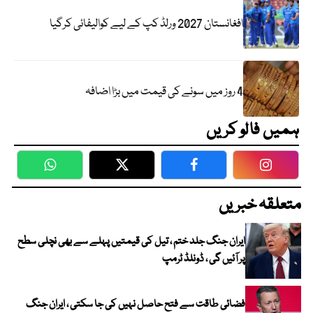
افغانستان 2027 ورلڈ کپ کے لیے کوالیفائی کرگیا
4 روز میں سونے کی قیمت میں بڑا اضافہ
ہمیں فالو کریں
WhatsApp
Twitter
Facebook
Faceboo
متعلقہ خبریں
ایران جنگ جلد ختم ، تیل کی قیمتیں پہلے سے بھی نچلی سطح
پر آئیں گی ، ڈونلڈ ٹرمپ
فضائی طاقت سے فتح حاصل نہیں کی جا سکتی ، ایران جنگ