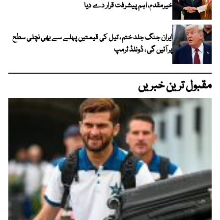
خیرمقدم، اہم پیشرفت قرار دے دیا
ایران جنگ جلد ختم ، تیل کی قیمتیں پہلے سے بھی نچلی سطح
پر آئیں گی ، ڈونلڈ ٹرمپ
مقبول ترین خبریں