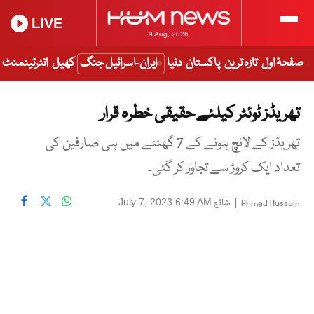
LIVE
9 Aug, 2026
صفحۂ اول
تازہ ترین
پاکستان
دنیا
ایران-اسرائیل جنگ
کھیل
انٹرٹینمنٹ
تھریڈز ٹوئٹر کیلئے حقیقی خطرہ قرار
تھریڈز کے لانچ ہونے کے 7 گھنٹے میں ہی صارفین کی
تعداد ایک کروڑ سے تجاوز کر گئی۔
|
شائع
July 7, 2023 6:49 AM
Ahmed Hussain