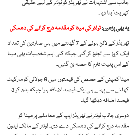
جانب سے اشتہارات نے تھریڈز کو ٹوئٹر کے لیے حقیقی
‘تھریٹ’ بنا دیا۔
یہ بھی پڑھیں:
ٹوئٹر کی میٹا کو مقدمہ درج کرانے کی دھمکی
تھریڈز کے لانچ ہونے کے 7 گھنٹے میں ہی صارفین کی تعداد
ایک کروڑ سے تجاوز کر گئی جبکہ کئی اہم شخصیات بھی میٹا
کے اس پلیٹ فارم کا حصہ بن گئیں۔
میٹا کمپنی کے حصص کی قیمتوں میں 6 جولائی کو مارکیٹ
کھلنے سے پہلے ہی ایک فیصد اضافہ ہوا جبکہ بدھ کو 3
فیصد اضافہ دیکھا گیا۔
دوسری جانب ٹوئٹر نے تھریڈز ایپ کے معاملے پر میٹا کو
مقدمہ درج کرانے کی دھمکی دے دی۔ ٹوئٹر کے مالک ایلون