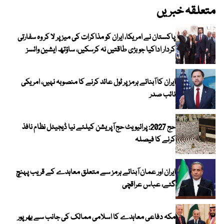
متعلقہ خبریں
پاکستان نے امریکا، ایران کو مذاکرات کی میز پر لا کر وہ سفارتی
کردار اداکیا جو بڑی طاقتیں نہ کرسکیں، ساؤتھ ایشین وائسز
ایران کا آبنائے ہرمز پر ٹول عائد کرنے کا منصوبہ نہیں، امریکی
نائب صدر
حج 2027: پرائیویٹ حج آپریشن کیلئے نیا ڈیجیٹل نظام نافذ
کرنے کا فیصلہ
ایران اور عمان آبنائے ہرمز سے متعلق معاہدے کے قریب پہنچ
گئے، عباس عراقچی
مکہ دفاعی معاہدے کا اسلامی ممالک کی جانب سے بھرپور