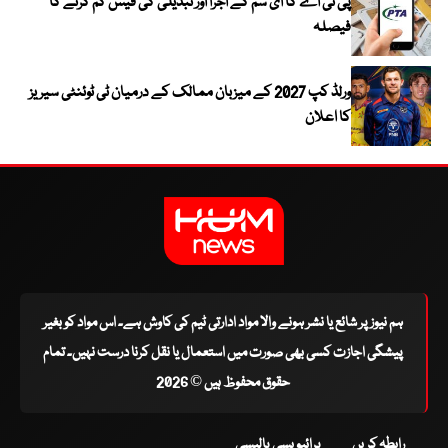
پی ٹی اے کا ای سم کے اجرا اور تبدیلی کی فیس کم کرنے کا
فیصلہ
ورلڈ کپ 2027 کے میزبان ممالک کے درمیان ٹی ٹوئنٹی سیریز
کا اعلان
ہم نیوز پر شائع یا نشر ہونے والا مواد ادارتی ٹیم کی کاوش ہے۔ اس مواد کو بغیر
پیشگی اجازت کسی بھی صورت میں استعمال یا نقل کرنا درست نہیں۔ تمام
حقوق محفوظ ہیں © 2026
رابطہ کریں
پرائیویسی پالیسی