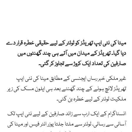
میٹا کی نئی ایپ تھریڈز کو ٹوئٹر کے لیے حقیقی خطرہ قرار دے
دیا گیا۔ تھریڈز کے میدان میں آتے ہی چند گھنٹوں میں
صارفین کی تعداد ایک کروڑ سے تجاوز کر گئی۔
غیر ملکی خبر رساں ایجنسی کے مطابق میٹا کی نئی ایپ
تھریڈز لانچ ہونے کے چند گھنٹے بعد ہی ایلون مسک کی زیر
ملکیت ٹوئٹر کے لیے خطرہ بن گئی۔
انسٹاگرام کے ایک ارب سے زائد صارفین کے لیے نئی ایپ تک
آسانی سے رسائی، ٹوئٹر سے ملتا جلتا یوزر انٹر فیس اور میٹا کی