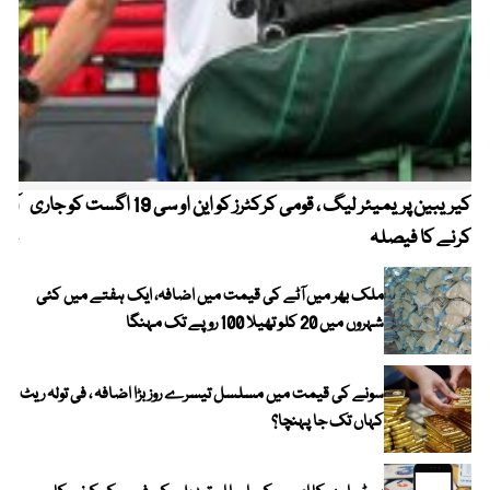
کیریبین پریمیئر لیگ ، قومی کرکٹرز کو این او سی 19 اگست کو جاری
آز
کرنے کا فیصلہ
چھی
ملک بھر میں آٹے کی قیمت میں اضافہ، ایک ہفتے میں کئی
شہروں میں 20 کلو تھیلا 100 روپے تک مہنگا
سونے کی قیمت میں مسلسل تیسرے روز بڑا اضافہ ، فی تولہ ریٹ
کہاں تک جا پہنچا؟