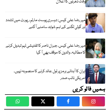
وقت دھرنوں کا اعلان
میر رضا علی کیس: دوسری پوسٹ مارٹم رپورٹ میں تشدد
اور گولی لگنے کے اہم شواہد سامنے آگئے
میر رضا علی کیس، جبران ناصر کا تفتیشی ٹیم تبدیل کرنے
کا مطالبہ، والدین کا موقف بھی آ گیا
ایران کا آبنائے ہرمز پر ٹول عائد کرنے کا منصوبہ نہیں،
امریکی نائب صدر
ہمیں فالو کریں
WhatsApp
Twitter
Facebook
Faceboo