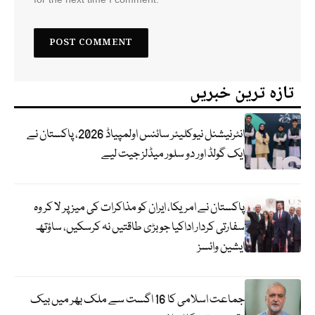
تازہ ترین خبریں
انٹرنیشنل نیوکلیئر سائنس اولمپیاڈ 2026، پاکستان نے
ایک گولڈ اور دو سلور میڈلز جیت لیے
پاکستان نے امریکا، ایران کو مذاکرات کی میز پر لا کر وہ
سفارتی کردار اداکیا جو بڑی طاقتیں نہ کرسکیں، ساؤتھ
ایشین وائسز
جماعت اسلامی کا 16 اگست سے ملک بھر میں بیک