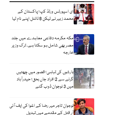
ای اسپورٹس ورلڈ کپ؛ پاکستان کے
محمد زبیر نے ٹیکن 8 ٹائٹل اپنے نام لیا
مکہ مکرمہ دفاعی معاہدے میں جلد
مصر بھی شامل ہو سکتا ہے، ترک وزیر
خارجہ
بارشوں کی تباہی؛ قصور میں چھتیں
گرنے سے 2 افراد جاں بحق؛ حیدرآباد
میں 3 نوجوان ڈوب گئے
نوجوان تاجر میر رضا کے اغوا کی ایف آئی
آر قتل کے مقدمے میں تبدیل