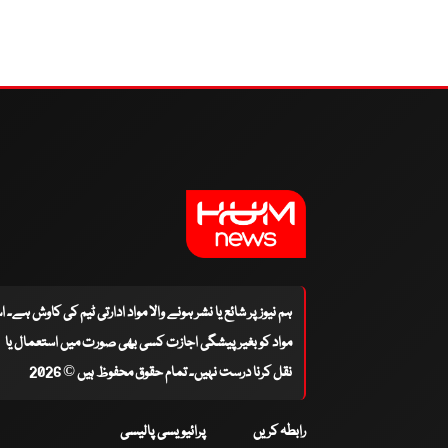
ہم نیوز پر شائع یا نشر ہونے والا مواد ادارتی ٹیم کی کاوش ہے۔ 
مواد کو بغیر پیشگی اجازت کسی بھی صورت میں استعمال یا
نقل کرنا درست نہیں۔ تمام حقوق محفوظ ہیں © 2026
رابطہ کریں
پرائیویسی پالیسی