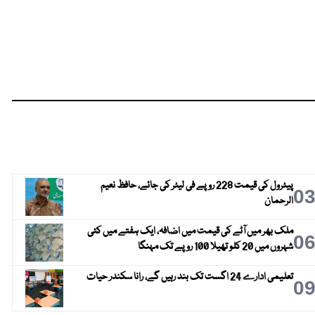
پیٹرول کی قیمت 228 روپے فی لیٹر کی جائے، حافظ نعیم
0
الرحمان
ملک بھر میں آٹے کی قیمت میں اضافہ، ایک ہفتے میں کئی
0
شہروں میں 20 کلو تھیلا 100 روپے تک مہنگا
تعلیمی ادارے 24 اگست تک بند رہیں گے، رانا سکندر حیات
0