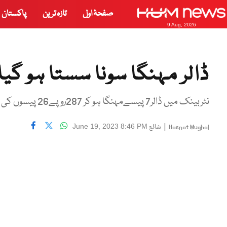
صفحۂ اول
تازہ ترین
پاکستان
9 Aug, 2026
ڈالر مہنگا سونا سستا ہو گیا
نٹربینک میں ڈالر7 پیسےمہنگا ہو کر 287روپے26 پیسوں کی سطح پربند ہوا ہے۔
|
شائع
June 19, 2023 8:46 PM
Hasnat Mughal