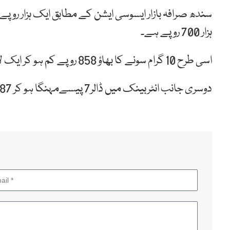
ہزار 700 روپے ہے۔
اسی طرح 10 گرام سونے کا بھاؤ 858 روپے کم ہو کر ایک لاکھ 89 ہزار 214 روپے ہے۔
دوسری جانب انٹربینک میں ڈالر7 پیسےمہنگا ہو کر 287روپے26 پیسوں کی سطح پربند ہوا ہے۔