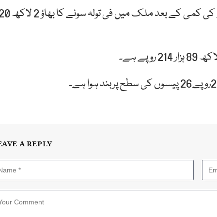
سندھ صرافہ بازار ایسوسی ایشن کے مطابق ایک ہزار روپے کی کمی کے بعد ملک میں فی تولہ سونے کا ب
EAVE A REPLY