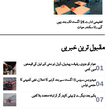
تعلیمی ادارے 24 اگست تک بند رہیں
گے، رانا سکندر حیات
مقبول ترین خبریں
عوام کو جزوی ریلیف، پیٹرول، ڈیزل اور مٹی کے تیل کی قیمتوں
01
میں کمی
میٹرو بس سروس 11 اگست سے بند کرنے کا اعلان، نجی کمپنی کا
04
حتمی نوٹس
یکے بعد دیگرے 2 ہیلی کاپٹر گر کر تباہ؛ متعدد ہلاکتیں
07