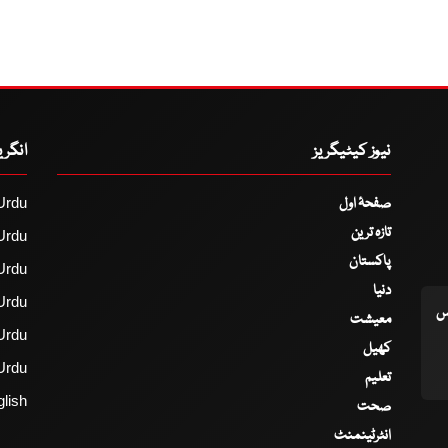
نیوز کیٹیگریز
انگر
صفحۂ اول
Urdu
تازہ ترین
Urdu
پاکستان
Urdu
دنیا
Urdu
اس
معیشت
Urdu
کھیل
Urdu
تعلیم
lish
صحت
انٹرٹینمنٹ