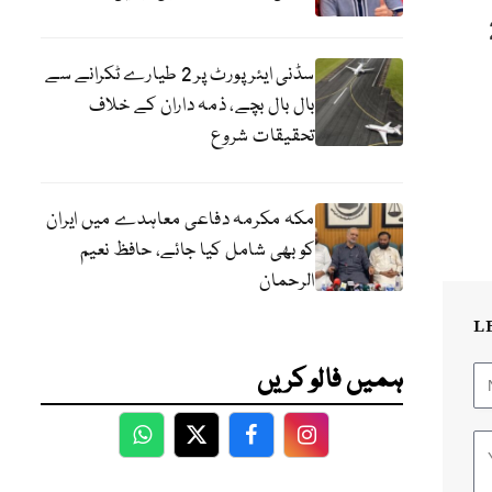
ھاؤ 2 لاکھ 20
سڈنی ایئرپورٹ پر 2 طیارے ٹکرانے سے
بال بال بچے، ذمہ داران کے خلاف
تحقیقات شروع
مکہ مکرمہ دفاعی معاہدے میں ایران
کو بھی شامل کیا جائے، حافظ نعیم
الرحمان
L
ہمیں فالو کریں
WhatsApp
Twitter
Facebook
Facebook