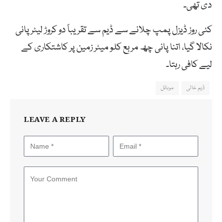
دی تھی۔
کئی روز ڈیزل پمپ چلانے سے ڈیم سے تقریباً دو کروڑ لیٹر پانی
نکالا گیا، اتنا پانی چھ مربع کلو میٹر زمین پر کاشتکاری کے
لیے کافی رہتا۔
ڈیم خالی
موبائل
LEAVE A REPLY