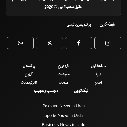
حقوق محفوظ ہیں © 2026
رابطہ کریں
پرائیویسی پالیسی
WhatsApp
Twitter
Facebook
Faceboo
صفحۂ اول
تازہ ترین
پاکستان
دنیا
معیشت
کھیل
تعلیم
صحت
انٹرٹینمنٹ
ٹیکنالوجی
دلچسپ و عجیب
Pakistan News in Urdu
Sports News in Urdu
Business News in Urdu