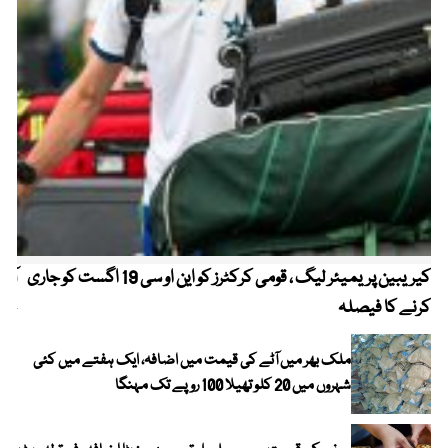
کیریبین پریمیئر لیگ ، قومی کرکٹرز کو این او سی 19 اگست کو جاری
آز
کرنے کا فیصلہ
چھی
ملک بھر میں آٹے کی قیمت میں اضافہ، ایک ہفتے میں کئی
شہروں میں 20 کلو تھیلا 100 روپے تک مہنگا