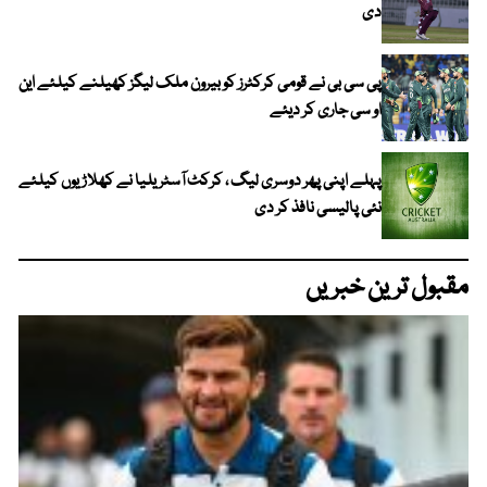
دی
پی سی بی نے قومی کرکٹرز کو بیرون ملک لیگز کھیلنے کیلئے این
او سی جاری کر دیئے
پہلے اپنی پھر دوسری لیگ ، کرکٹ آسٹریلیا نے کھلاڑیوں کیلئے
نئی پالیسی نافذ کر دی
مقبول ترین خبریں