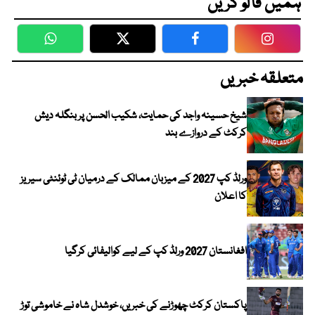
ہمیں فالو کریں
WhatsApp
Twitter
Facebook
Faceboo
متعلقہ خبریں
شیخ حسینہ واجد کی حمایت، شکیب الحسن پر بنگلہ دیش
کرکٹ کے دروازے بند
ورلڈ کپ 2027 کے میزبان ممالک کے درمیان ٹی ٹوئنٹی سیریز
کا اعلان
افغانستان 2027 ورلڈ کپ کے لیے کوالیفائی کرگیا
پاکستان کرکٹ چھوڑنے کی خبریں، خوشدل شاہ نے خاموشی توڑ