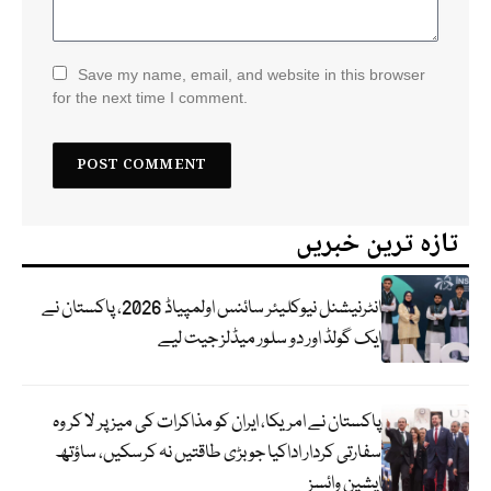
Save my name, email, and website in this browser
for the next time I comment.
تازہ ترین خبریں
انٹرنیشنل نیوکلیئر سائنس اولمپیاڈ 2026، پاکستان نے
ایک گولڈ اور دو سلور میڈلز جیت لیے
پاکستان نے امریکا، ایران کو مذاکرات کی میز پر لا کر وہ
سفارتی کردار اداکیا جو بڑی طاقتیں نہ کرسکیں، ساؤتھ
ایشین وائسز