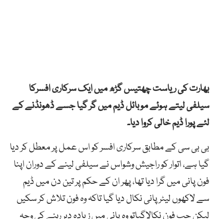
بھارت کی ریاست چھتیس گڑھ میں ایک سرکاری افسرکا
سیلفی لیتے ہوئے موبائل ڈیم میں گر گیا جسے ڈھونڈنے کے
لئے پورا ڈیم خالی کروا دیا۔
بی بی سی کے مطابق سرکاری افسر کو اس عمل پر معطل کر دیا
گیا ہے، اتوار کو راجیش وشواس نے سیلفی لینے کے دوران اپنا
فون پانی میں گرا دیا تھا، پھر ان کے حکم پر تین دن میں ڈیم
سے لاکھوں لیٹر پانی نکال دیا گیا تاکہ وہ فون تلاش کر سکیں
لیکن جب فون نکالاگیاتو وہ پانی میں زیادہ دیر رہنے کی وجہ