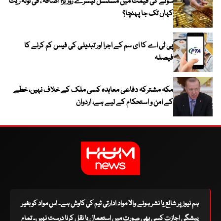
سونے کی قیمت میں مسلسل تیسرے روز بڑا اضافہ ، فی تولہ ریٹ
کہاں تک جا پہنچا؟
پی ٹی اے کا ای سم کے اجرا اور تبدیلی کی فیس کم کرنے کا
فیصلہ
مکہ مشترکہ دفاعی معاہدہ کسی ملک کے خلاف نہیں، خطے
کے امن و استحکام کے لیے ہے، اردوان
ہم نیوز پر شائع یا نشر ہونے والا مواد ادارتی ٹیم کی کاوش ہے۔ اس مواد کو بغیر
پیشگی اجازت کسی بھی صورت میں استعمال یا نقل کرنا درست نہیں۔ تمام