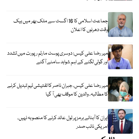
جماعت اسلامی کا 16 اگست سے ملک بھر میں بیک
وقت دھرنوں کا اعلان
میر رضا علی کیس: دوسری پوسٹ مارٹم رپورٹ میں تشدد
اور گولی لگنے کے اہم شواہد سامنے آگئے
میر رضا علی کیس، جبران ناصر کا تفتیشی ٹیم تبدیل کرنے
کا مطالبہ، والدین کا موقف بھی آ گیا
ایران کا آبنائے ہرمز پر ٹول عائد کرنے کا منصوبہ نہیں،
امریکی نائب صدر