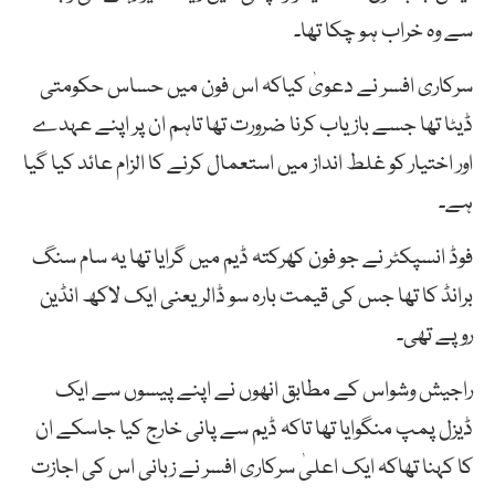
سے وہ خراب ہو چکا تھا۔
سرکاری افسر نے دعویٰ کیاکہ اس فون میں حساس حکومتی
ڈیٹا تھا جسے بازیاب کرنا ضرورت تھا تاہم ان پر اپنے عہدے
اور اختیار کو غلط انداز میں استعمال کرنے کا الزام عائد کیا گیا
ہے۔
فوڈ انسپکٹر نے جو فون کھرکتہ ڈیم میں گرایا تھا یہ سام سنگ
برانڈ کا تھا جس کی قیمت بارہ سو ڈالر یعنی ایک لاکھ انڈین
روپے تھی۔
راجیش وشواس کے مطابق انھوں نے اپنے پیسوں سے ایک
ڈیزل پمپ منگوایا تھا تاکہ ڈیم سے پانی خارج کیا جاسکے ان
کا کہنا تھاکہ ایک اعلیٰ سرکاری افسر نے زبانی اس کی اجازت