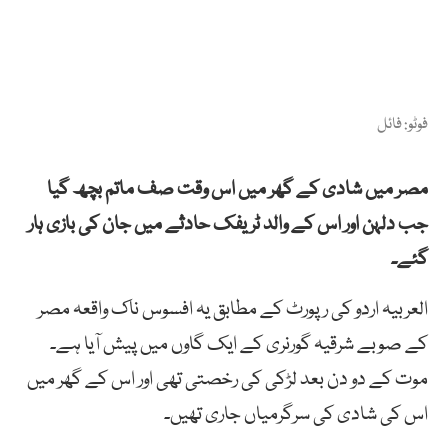
فوٹو: فائل
مصر میں شادی کے گھر میں اس وقت صف ماتم بچھ گیا
جب دلہن اور اس کے والد ٹریفک حادثے میں جان کی بازی ہار
گئے۔
العربیہ اردو کی رپورٹ کے مطابق یہ افسوس ناک واقعہ مصر
کے صوبے شرقیہ گورنری کے ایک گاوں میں پیش آیا ہے۔
موت کے دو دن بعد لڑکی کی رخصتی تھی اور اس کے گھر میں
اس کی شادی کی سرگرمیاں جاری تھیں۔