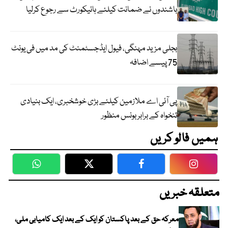
باشندوں نے ضمانت کیلئے ہائیکورٹ سے رجوع کرلیا
بجلی مزید مہنگی، فیول ایڈجسٹمنٹ کی مد میں فی یونٹ
75 پیسے اضافہ
پی آئی اے ملازمین کیلئے بڑی خوشخبری، ایک بنیادی
تنخواہ کے برابر بونس منظور
ہمیں فالو کریں
WhatsApp
Twitter
Facebook
Faceboo
متعلقہ خبریں
معرکہ حق کے بعد پاکستان کو ایک کے بعد ایک کامیابی ملی،