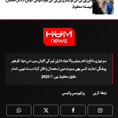
بانی پی ٹی آئی اور بشریٰ بی بی کی قیدِ تنہائی کیس، دلائل مکمل،
فیصلہ محفوظ
ہم نیوز پر شائع یا نشر ہونے والا مواد ادارتی ٹیم کی کاوش ہے۔ اس مواد کو بغیر
پیشگی اجازت کسی بھی صورت میں استعمال یا نقل کرنا درست نہیں۔ تمام
حقوق محفوظ ہیں © 2026
رابطہ کریں
پرائیویسی پالیسی
WhatsApp
Twitter
Facebook
Faceboo