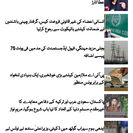
عطا تارڑ
انسانی اعضاء کی غیر قانونی فروخت کیس، گرفتار چینی باشندوں
نے ضمانت کیلئے ہائیکورٹ سے رجوع کرلیا
بجلی مزید مہنگی، فیول ایڈجسٹمنٹ کی مد میں فی یونٹ 75
پیسے اضافہ
پی آئی اے ملازمین کیلئے بڑی خوشخبری، ایک بنیادی تنخواہ
کے برابر بونس منظور
پاکستان، سعودی عرب اور ترکیہ کے دفاعی معاہدے کا
خیرمقدم، مسلم دنیا کے اتحاد کا نیا باب شروع ہوگیا، مریم نواز
ایدھی ہوم سہراب گوٹھ میں ڈکیتی، وزیراعلیٰ سندھ نے نوٹس لے