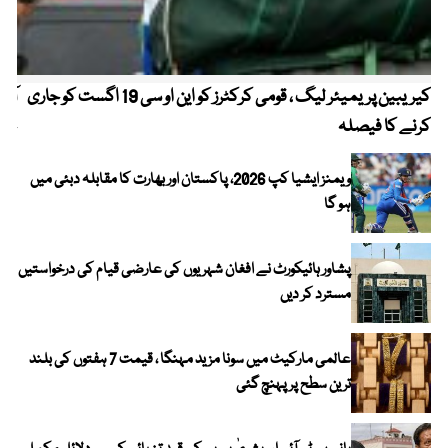
کیریبین پریمیئر لیگ ، قومی کرکٹرز کو این او سی 19 اگست کو جاری
آز
کرنے کا فیصلہ
چھی
ویمنز ایشیا کپ 2026، پاکستان اور بھارت کا مقابلہ دبئی میں
ہو گا
پشاور ہائیکورٹ نے افغان شہریوں کی عارضی قیام کی درخواستیں
مسترد کر دیں
عالمی مارکیٹ میں سونا مزید مہنگا ، قیمت 7 ہفتوں کی بلند
ترین سطح پر پہنچ گئی