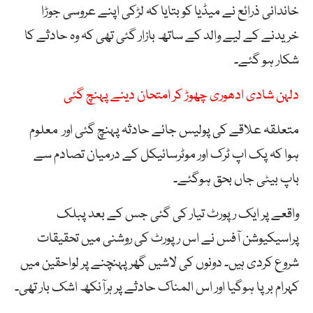
خاندانی ذرائع نے میڈیا کو بتایا کہ لڑکی اپنے عروسی جوڑا
خریدنے کے لیے والد کے ساتھ بازار گئی تھی کہ وہ حادثے کا
شکار ہو گئے۔
دلہن شادی ادھوری چھوڑ کر امتحان دینے پہنچ گئی
متعلقہ علاقے کی پولیس جائے حادثہ پہنچ گئی اور معلوم
ہوا کہ پک اپ ٹرک اور موٹرسائیکل کے درمیان تصادم سے
باپ بیٹی جاں بحق ہوگئے۔
واقعے پر ایک رپورٹ تیار کی گئی جس کے بعد پبلک
پراسیکیوشن آفس نے اس رپورٹ کی روشنی میں تحقیقات
شروع کردی ہیں۔ دونوں کی لاشیں گھرپہنچنے پر لواحقین میں
کہرام برپا ہوگیا اور اس المناک حادثے پر ہرآنکھ اشک بار تھی۔