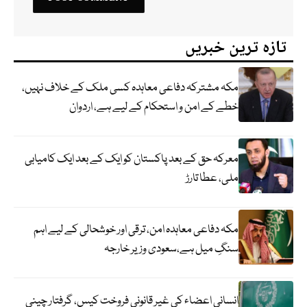
تازہ ترین خبریں
مکہ مشترکہ دفاعی معاہدہ کسی ملک کے خلاف نہیں،
خطے کے امن و استحکام کے لیے ہے، اردوان
معرکہ حق کے بعد پاکستان کو ایک کے بعد ایک کامیابی
ملی، عطا تارڑ
مکہ دفاعی معاہدہ امن، ترقی اور خوشحالی کے لیے اہم
سنگِ میل ہے،سعودی وزیر خارجہ
انسانی اعضاء کی غیر قانونی فروخت کیس، گرفتار چینی