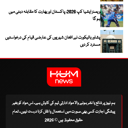
ویمنز ایشیا کپ 2026، پاکستان اور بھارت کا مقابلہ دبئی میں
ہو گا
پشاور ہائیکورٹ نے افغان شہریوں کی عارضی قیام کی درخواستیں
مسترد کر دیں
ہم نیوز پر شائع یا نشر ہونے والا مواد ادارتی ٹیم کی کاوش ہے۔ اس مواد کو بغیر
پیشگی اجازت کسی بھی صورت میں استعمال یا نقل کرنا درست نہیں۔ تمام
حقوق محفوظ ہیں © 2026