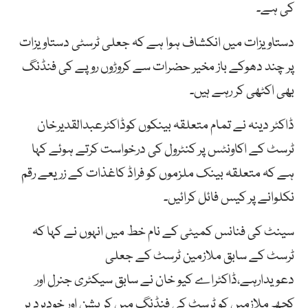
کی ہے۔
دستاویزات میں انکشاف ہوا ہے کہ جعلی ٹرسٹی دستاویزات
پر چند دھوکے باز مخیر حضرات سے کروڑوں روپے کی فنڈنگ
بھی اکٹھی کر رہے ہیں۔
ڈاکٹر دینہ نے تمام متعلقہ بینکوں کوڈاکٹرعبدالقدیرخان
ٹرسٹ کے اکاونٹس پر کنٹرول کی درخواست کرتے ہوئے کہا
ہے کہ متعلقہ بینک ملزموں کو فراڈ کاغذات کے زریعے رقم
نکلوانے پر کیس فائل کرائیں۔
سینٹ کی فنانس کمیٹی کے نام خط میں انہوں نے کہا کہ
ٹرسٹ کے سابق ملازمین ٹرسٹ کے جعلی
دعویدارہے،ڈاکٹراے کیو خان نے سابق سیکٹری جنرل اور
کچھ ملازمیں کو ٹرسٹ کی فنڈنگ میں کرپشن اور خودبرد پر