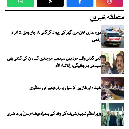
WhatsApp
Twitter
Facebook
Faceboo
متعلقہ خبریں
ڈیرہ غازی خان میں گھر کی چھت گر گئی ، 2 جاں بحق ، 3 افراد
زخمی
الٹی گنتی والے خود بھی سیدھے ہو جائیں گے ، ان کی گنتی بھی
سیدھی ہو جائیگی ، رانا ثناء اللہ
شہداء اور غازیوں کو سول ایوارڈز دینے کی منظوری
وزیر اعظم شہباز شریف کی وفد کے ہمراہ روضہ رسولؐ پر حاضری