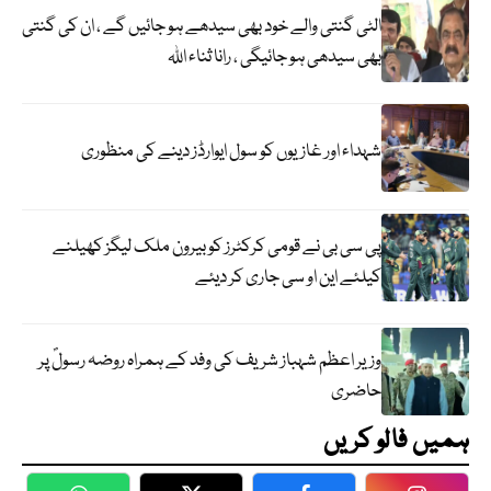
الٹی گنتی والے خود بھی سیدھے ہو جائیں گے ، ان کی گنتی
بھی سیدھی ہو جائیگی ، رانا ثناء اللہ
شہداء اور غازیوں کو سول ایوارڈز دینے کی منظوری
پی سی بی نے قومی کرکٹرز کو بیرون ملک لیگز کھیلنے
کیلئے این او سی جاری کر دیئے
وزیر اعظم شہباز شریف کی وفد کے ہمراہ روضہ رسولؐ پر
حاضری
ہمیں فالو کریں