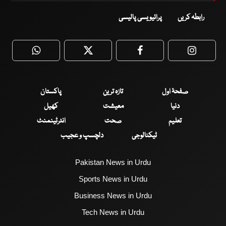
رابطہ کریں
پرائیویسی پالیسی
WhatsApp
Twitter
Facebook
Faceboo
صفحۂ اول
تازہ ترین
پاکستان
دنیا
معیشت
کھیل
تعلیم
صحت
انٹرٹینمنٹ
ٹیکنالوجی
دلچسپ و عجیب
Pakistan News in Urdu
Sports News in Urdu
Business News in Urdu
Tech News in Urdu