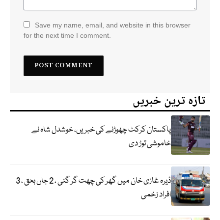
Save my name, email, and website in this browser
for the next time I comment.
تازہ ترین خبریں
پاکستان کرکٹ چھوڑنے کی خبریں، خوشدل شاہ نے
خاموشی توڑ دی
ڈیرہ غازی خان میں گھر کی چھت گر گئی ، 2 جاں بحق ، 3
افراد زخمی