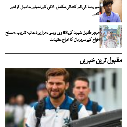
میر رضا کی قبر کشائی مکمل ، لاش کے نمونے حاصل کر لئے
گئے
میجر طفیل شہید کی 68 ویں برسی ، مزار پر دعائیہ تقریب ، مسلح
افواج کے سربراہان کا خراج عقیدت
مقبول ترین خبریں