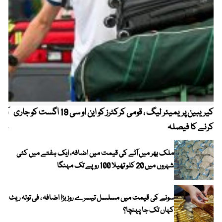
کیریبین پریمیئر لیگ ، قومی کرکٹرز کو این او سی 19 اگست کو جاری
آز
کرنے کا فیصلہ
چھی
ملک بھر میں آٹے کی قیمت میں اضافہ، ایک ہفتے میں کئی
شہروں میں 20 کلو تھیلا 100 روپے تک مہنگا
سونے کی قیمت میں مسلسل تیسرے روز بڑا اضافہ ، فی تولہ ریٹ
کہاں تک جا پہنچا؟