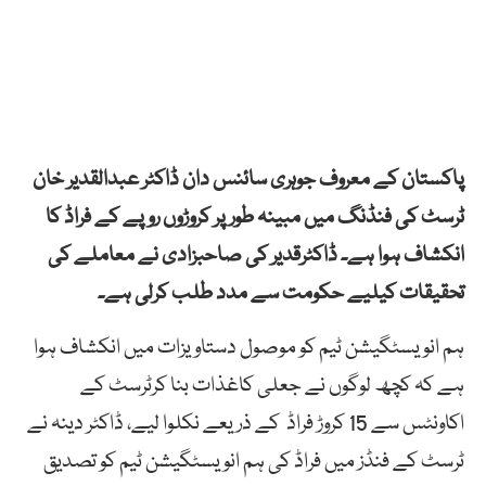
پاکستان کے معروف جوہری سائنس دان ڈاکٹر عبدالقدیر خان
ٹرسٹ کی فنڈنگ میں مبینہ طور پر کروڑوں روپے کے فراڈ کا
انکشاف ہوا ہے۔ ڈاکٹرقدیر کی صاحبزادی نے معاملے کی
تحقیقات کیلیے حکومت سے مدد طلب کرلی ہے۔
ہم انویسٹگیشن ٹیم کو موصول دستاویزات میں انکشاف ہوا
ہے کہ کچھ لوگوں نے جعلی کاغذات بنا کرٹرسٹ کے
اکاونٹس سے 15 کروڑ فراڈ کے ذریعے نکلوا لیے، ڈاکٹر دینہ نے
ٹرسٹ کے فنڈز میں فراڈ کی ہم انویسٹگیشن ٹیم کو تصدیق