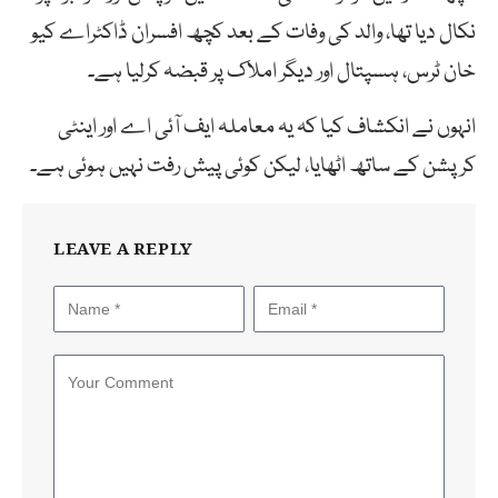
نکال دیا تھا، والد کی وفات کے بعد کچھ افسران ڈاکٹراے کیو
خان ٹرس، ہسپتال اور دیگر املاک پر قبضہ کرلیا ہے۔
انہوں نے انکشاف کیا کہ یہ معاملہ ایف آئی اے اور اینٹی
کرپشن کے ساتھ اٹھایا، لیکن کوئی پیش رفت نہیں ہوئی ہے۔
LEAVE A REPLY