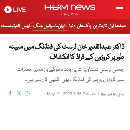
LIVE
8 Aug, 2026
صفحۂ اول
تازہ ترین
پاکستان
دنیا
ایران-اسرائیل جنگ
کھیل
انٹرٹینمنٹ
ڈاکٹر عبدالقدیر خان ٹرسٹ کی فنڈنگ میں مبینہ
طور پر کروڑوں کے فراڈ کا انکشاف
جعلی ٹرسٹی دستاویزات پر چند دھوکے باز مخیر حضرات
سے کروڑوں روپے کی فنڈنگ بھی اکٹھی کر رہے ہیں۔
|
شائع
May 19, 2023 6:36 PM
Hasnat Mughal