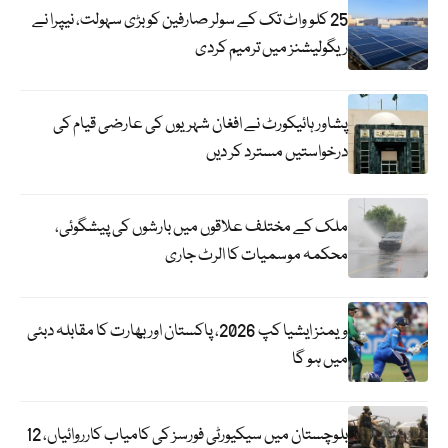
25 کلو واٹ تک کے سولر صارفین کو بڑی سہولت، نیپرا نے
ریگولیشنز میں ترمیم کردی
پشاور ہائیکورٹ نے افغان شہریوں کی عارضی قیام کی
درخواستیں مسترد کر دیں
ملک کے مختلف علاقوں میں بارشوں کی پیشگوئی،
محکمہ موسمیات کا الرٹ جاری
ویمنز ایشیا کپ 2026، پاکستان اور بھارت کا مقابلہ دبئی
میں ہو گا
بلوچستان میں سیکیورٹی فورسز کی کامیاب کارروائیاں، 12