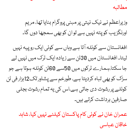
مطالبہ
وزیراعظم نے نیک نیتی پر مبنی پروگرام بنایا تھا، مریم
اورنگزیب کو پتہ نہیں ہے تو ان کو بھی سمجھا دوں گا۔
افغانستان سے کوئلہ آتا ہے وہاں سے کوئی ایک روپیہ نہیں
لیتا۔ افغانستان میں 30ٹن سے زیادہ ایک ٹرک میں نہیں لے
جا سکتا،ہمارے ٹرکوں میں 50سے 60ٹن کوئلہ ہوتا ہے جو
سڑک کو بھی تباہ کردیتا ہے، طورخم سے پشاور تک12ہزار فی ٹن
کوئلے پر رشوت دی جاتی ہے،اس کی یہ تمام رشوت بجلی
صارفین برداشت کرتے ہیں۔
عمران خان نے کوئی کام پاکستان کیلئے نہیں کیا، شاہد
خاقان عباسی