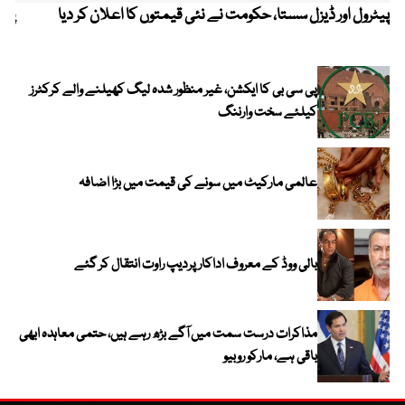
پیٹرول اور ڈیزل سستا، حکومت نے نئی قیمتوں کا اعلان کر دیا
پیٹ
پی سی بی کا ایکشن، غیر منظور شدہ لیگ کھیلنے والے کرکٹرز
کیلئے سخت وارننگ
عالمی مارکیٹ میں سونے کی قیمت میں بڑا اضافہ
بالی ووڈ کے معروف اداکار پردیپ راوت انتقال کر گئے
مذاکرات درست سمت میں آگے بڑھ رہے ہیں، حتمی معاہدہ ابھی
باقی ہے، مارکو روبیو