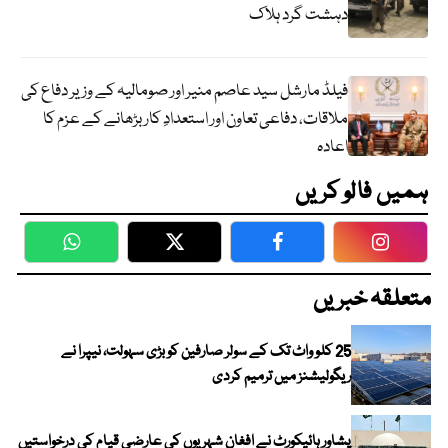
دہشت گرد ہلاک
فیلڈ مارشل سید عاصم منیر اور صومالیہ کے وزیر دفاع کی
ملاقات، دفاعی تعاون اور استعدادِ کار بڑھانے کے عزم کا
اعادہ
ہمیں فالو کریں
WhatsApp
Twitter
Facebook
Faceboo
متعلقہ خبریں
25 کلو واٹ تک کے سولر صارفین کو بڑی سہولت، نیپرا نے
ریگولیشنز میں ترمیم کردی
پشاور ہائیکورٹ نے افغان شہریوں کی عارضی قیام کی درخواستیں