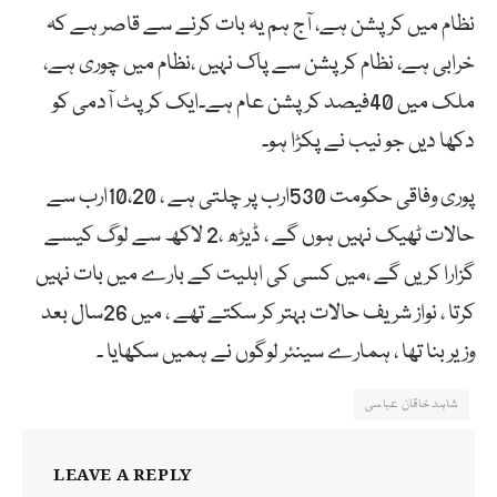
نظام میں کرپشن ہے، آج ہم یہ بات کرنے سے قاصر ہے کہ
خرابی ہے، نظام کرپشن سے پاک نہیں ،نظام میں چوری ہے،
ملک میں 40فیصد کرپشن عام ہے۔ایک کرپٹ آدمی کو
دکھا دیں جو نیب نے پکڑا ہو۔
پوری وفاقی حکومت 530ارب پر چلتی ہے ، 10،20ارب سے
حالات ٹھیک نہیں ہوں گے ، ڈیڑھ ،2 لاکھ سے لوگ کیسے
گزارا کریں گے ،میں کسی کی اہلیت کے بارے میں بات نہیں
کرتا ، نواز شریف حالات بہتر کر سکتے تھے ، میں 26سال بعد
وزیر بنا تھا ، ہمارے سینئر لوگوں نے ہمیں سکھایا ۔
شاہد خاقان عباسی
LEAVE A REPLY