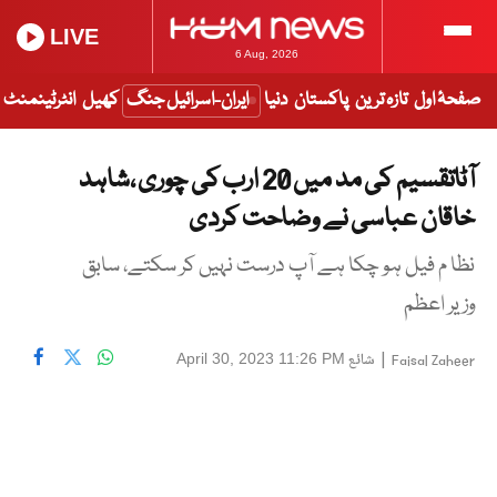
LIVE
6 Aug, 2026
صفحۂ اول
تازہ ترین
پاکستان
دنیا
ایران-اسرائیل جنگ
کھیل
انٹرٹینمنٹ
آٹاتقسیم کی مد میں 20 ارب کی چوری ،شاہد
خاقان عباسی نے وضاحت کردی
نظا م فیل ہو چکا ہے آپ درست نہیں کر سکتے، سابق
وزیر اعظم
|
شائع
April 30, 2023 11:26 PM
Faisal Zaheer