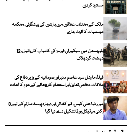
مسترد کر دیں
ملک کے مختلف علاقوں میں بارشوں کی پیشگوئی، محکمہ
موسمیات کا الرٹ جاری
بلوچستان میں سیکیورٹی فورسز کی کامیاب کارروائیاں، 12
دہشت گرد ہلاک
فیلڈ مارشل سید عاصم منیر اور صومالیہ کے وزیر دفاع کی
ملاقات، دفاعی تعاون اور استعدادِ کار بڑھانے کے عزم کا اعادہ
میر رضا علی کیس، قبر کشائی اور دوبارہ پوسٹ مارٹم کے لیے 8
رکنی میڈیکل بورڈ تشکیل دے دیا گیا