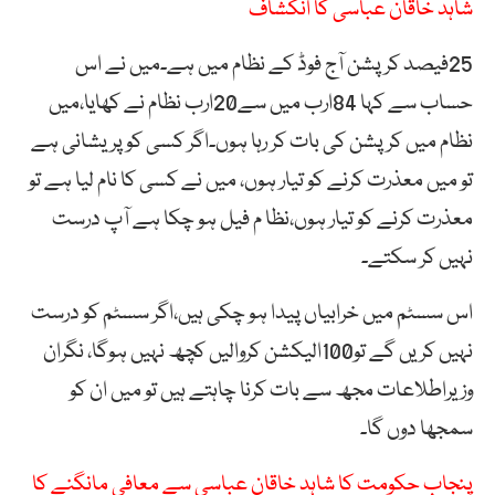
شاہد خاقان عباسی کا انکشاف
25فیصد کرپشن آج فوڈ کے نظام میں ہے۔میں نے اس
حساب سے کہا 84ارب میں سے20ارب نظام نے کھایا،میں
نظام میں کرپشن کی بات کر رہا ہوں۔اگر کسی کو پریشانی ہے
تو میں معذرت کرنے کو تیار ہوں، میں نے کسی کا نام لیا ہے تو
معذرت کرنے کو تیار ہوں،نظا م فیل ہو چکا ہے آپ درست
نہیں کر سکتے۔
اس سسٹم میں خرابیاں پیدا ہو چکی ہیں،اگر سسٹم کو درست
نہیں کریں گے تو100الیکشن کروالیں کچھ نہیں ہوگا، نگران
وزیراطلاعات مجھ سے بات کرنا چاہتے ہیں تو میں ان کو
سمجھا دوں گا۔
پنجاب حکومت کا شاہد خاقان عباسی سے معافی مانگنے کا