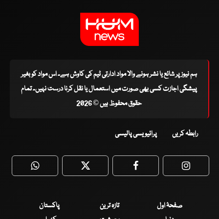
ہم نیوز پر شائع یا نشر ہونے والا مواد ادارتی ٹیم کی کاوش ہے۔ اس مواد کو بغیر
پیشگی اجازت کسی بھی صورت میں استعمال یا نقل کرنا درست نہیں۔ تمام
حقوق محفوظ ہیں © 2026
رابطہ کریں
پرائیویسی پالیسی
WhatsApp
Twitter
Facebook
Faceboo
صفحۂ اول
تازہ ترین
پاکستان