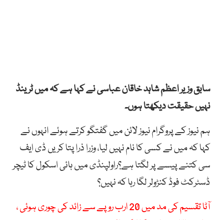
سابق وزیر اعظم شاہد خاقان عباسی نے کہا ہے کہ میں ٹرینڈ
نہیں حقیقت دیکھتا ہوں۔
ہم نیوز کے پروگرام نیوز لائن میں گفتگو کرتے ہوئے انہوں نے
کہا کہ میں نے کسی کا نام نہیں لیا، وزرا ذرا پتا کریں ڈی ایف
سی کتنے پیسے پر لگتا ہے؟راولپنڈی میں ہائی اسکول کا ٹیچر
ڈسٹرکٹ فوڈ کنڑولر لگا رہا کہ نہیں؟
آٹا تقسیم کی مد میں 20 ارب روپے سے زائد کی چوری ہوئی ،