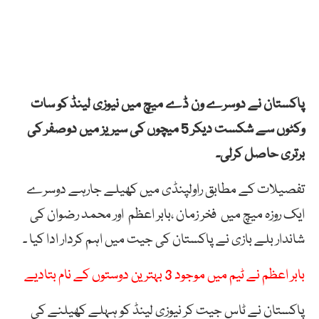
پاکستان نے دوسرے ون ڈے میچ میں نیوزی لینڈ کو سات
وکٹوں سے شکست دیکر 5 میچوں کی سیریز میں دوصفر کی
برتری حاصل کرلی۔
تفصیلات کے مطابق راولپنڈی میں کھیلے جارہے دوسرے
ایک روزہ میچ میں فخر زمان ،بابر اعظم اور محمد رضوان کی
شاندار بلے بازی نے پاکستان کی جیت میں اہم کردار ادا کیا ۔
بابر اعظم نے ٹیم میں موجود 3 بہترین دوستوں کے نام بتادیے
پاکستان نے ٹاس جیت کر نیوزی لینڈ کو ہہلے کھیلنے کی