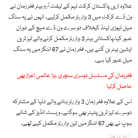
علاوہ ازیں پاکستان کرکٹ ٹیم کے لیفٹ آرم بیٹر فخر زمان نے
ون ڈے کرکٹ میں 3 ہزار رنز مکمل کرلیے۔ انہوں نے یہ سنگ
میل نیوزی لینڈ کیخلاف دو سرے ون ڈے میچ کے دوران
عبور کیا۔پاکستانی بیٹر 3 ہزار رنز مکمل کرنے والے تیز ترین
ایشین بیٹر بن گئے ہیں۔ فخر زمان نے 67 اننگز میں یہ سنگ
میل عبور کیا ہے۔
فخرزمان کی مسلسل دوسری سنچری ،بڑا عالمی اعزاز بھی
حاصل کرلیا
اس کے علاوہ فخر زمان 3 ہزار رنز بنانے والے دنیا کے مشترکہ
دوسرے تیز ترین پلیئر بھی ہوگئے۔ ویسٹ انڈیز کے شائے
ہوپ نے بھی 67 اننگز میں تین ہزار رنز مکمل کیے تھے۔
پاکستان فاتح