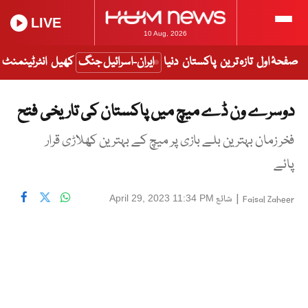
LIVE
10 Aug, 2026
صفحۂ اول
تازہ ترین
پاکستان
دنیا
ایران-اسرائیل جنگ
کھیل
انٹرٹینمنٹ
دوسرے ون ڈے میچ میں پاکستان کی تاریخی فتح
فخر زمان بہترین بلے بازی پر میچ کے بہترین کھلاڑی قرار
پائے
|
شائع
April 29, 2023 11:34 PM
Faisal Zaheer