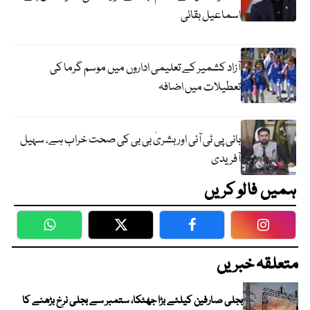
اسماعیل بقائی
آزاد کشمیر کے تعلیمی اداروں میں موسم گرما کی
تعطیلات میں اضافہ
بانی پی ٹی آئی اور بشریٰ بی بی کی صحت خراب ہے، سہیل
آفریدی
ہمیں فالو کریں
WhatsApp
Twitter
Facebook
Faceboo
متعلقہ خبریں
بجلی صارفین کیلئے بڑا جھٹکا، ستمبر سے بجلی نرخ بڑھنے کا