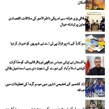
امکان
وفاقی وزیر خزانہ سے امریکی ناظم الامور کی ملاقات، اقتصادی
تعاون پر تبادلہ خیال
سم کارڈ کے نام پر فراڈ، پی ٹی اے نے شہریوں کو خبردار کر دیا
پاکستان نے ایرانی عباس عراقچی اورباقر قالیباف کو مذاکرات
کیلئے اسلام آباد کے دورے کی دعوت دی ہے، اسماعیل بقائی
آزاد کشمیر کے تعلیمی اداروں میں موسم گرما کی تعطیلات میں
اضافہ