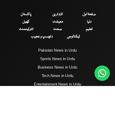
صفحۂ اول
تازہ ترین
پاکستان
دنیا
معیشت
کھیل
تعلیم
صحت
انٹرٹینمنٹ
ٹیکنالوجی
دلچسپ و عجیب
Pakistan News in Urdu
Sports News in Urdu
Business News in Urdu
Tech News in Urdu
Entertainment News in Urdu
Health News in Urdu
Hum News English