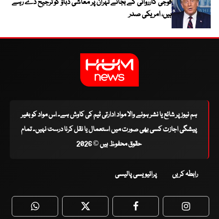
فوجی کارروائی کے بجائے تہران پر معاشی دباؤ کو ترجیح دے رہے
ہیں، امریکی صدر
ہم نیوز پر شائع یا نشر ہونے والا مواد ادارتی ٹیم کی کاوش ہے۔ اس مواد کو بغیر
پیشگی اجازت کسی بھی صورت میں استعمال یا نقل کرنا درست نہیں۔ تمام
حقوق محفوظ ہیں © 2026
رابطہ کریں
پرائیویسی پالیسی
WhatsApp
Twitter
Facebook
Faceboo