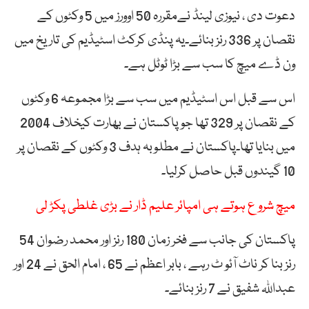
دعوت دی ، نیوزی لینڈ نےمقررہ 50 اوورز میں 5 وکٹوں کے
نقصان پر 336 رنز بنائے۔یہ پنڈی کرکٹ اسٹیڈیم کی تاریخ میں
ون ڈے میچ کا سب سے بڑا ٹوٹل ہے۔
اس سے قبل اس اسٹیڈیم میں سب سے بڑا مجموعہ 6 وکٹوں
کے نقصان پر 329 تھا جو پاکستان نے بھارت کیخلاف 2004
میں بنایا تھا۔پاکستان نے مطلوبہ ہدف 3 وکٹوں کے نقصان پر
10 گیندوں قبل حاصل کرلیا۔
میچ شرو ع ہوتے ہی امپائر علیم ڈار نے بڑی غلطی پکڑ لی
پاکستان کی جانب سے فخر زمان 180 رنز اور محمد رضوان 54
رنز بنا کر ناٹ آئو ٹ رہے ، بابر اعظم نے 65 ، امام الحق نے 24 اور
عبداللہ شفیق نے 7 رنز بنائے۔