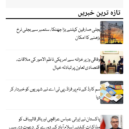
تازہ ترین خبریں
بجلی صارفین کیلئے بڑا جھٹکا، ستمبر سے بجلی نرخ
بڑھنے کا امکان
وفاقی وزیر خزانہ سے امریکی ناظم الامور کی ملاقات،
اقتصادی تعاون پر تبادلہ خیال
سم کارڈ کے نام پر فراڈ، پی ٹی اے نے شہریوں کو خبردار کر
دیا
پاکستان نے ایرانی عباس عراقچی اورباقر قالیباف کو
مذاکرات کیلئے اسلام آباد کے دورے کی دعوت دی ہے،