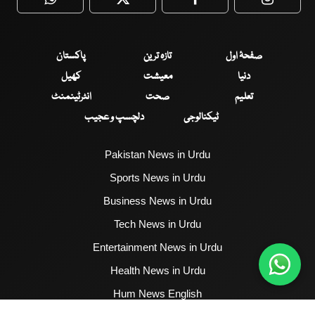
WhatsApp
Twitter
Facebook
Faceboo
صفحۂ اول
تازہ ترین
پاکستان
دنیا
معیشت
کھیل
تعلیم
صحت
انٹرٹینمنٹ
ٹیکنالوجی
دلچسپ و عجیب
Pakistan News in Urdu
Sports News in Urdu
Business News in Urdu
Tech News in Urdu
Entertainment News in Urdu
Health News in Urdu
Hum News English