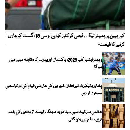
کیریبین پریمیئر لیگ ، قومی کرکٹرز کو این او سی 19 اگست کو جاری
آز
کرنے کا فیصلہ
چھی
ویمنز ایشیا کپ 2026، پاکستان اور بھارت کا مقابلہ دبئی میں
ہو گا
پشاور ہائیکورٹ نے افغان شہریوں کی عارضی قیام کی درخواستیں
مسترد کر دیں
عالمی مارکیٹ میں سونا مزید مہنگا ، قیمت 7 ہفتوں کی بلند
ترین سطح پر پہنچ گئی