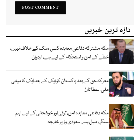
تازہ ترین خبریں
مکہ مشترکہ دفاعی معاہدہ کسی ملک کے خلاف نہیں،
خطے کے امن و استحکام کے لیے ہے، اردوان
معرکہ حق کے بعد پاکستان کو ایک کے بعد ایک کامیابی
ملی، عطا تارڑ
مکہ دفاعی معاہدہ امن، ترقی اور خوشحالی کے لیے اہم
سنگِ میل ہے،سعودی وزیر خارجہ