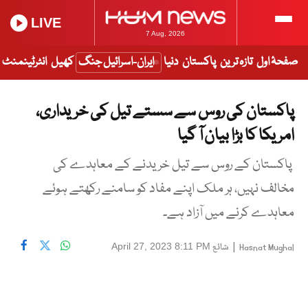
LIVE
7 Aug, 2026
صفحۂ اول
تازہ ترین
پاکستان
دنیا
ایران-اسرائیل جنگ
کھیل
انٹرٹینمنٹ
پاکستان کی روس سے سستے تیل کی خریداری،
امریکا کا بڑا بیان آ گیا
پاکستان کے روس سے تیل خریدنے کے معاہدے کی
مخالف نہیں، ہر ملک اپنے مفاد کو سامنے رکھتے ہوئے
معاہدے کرنے میں آزاد ہے۔
|
شائع
April 27, 2023 8:11 PM
Hasnat Mughal