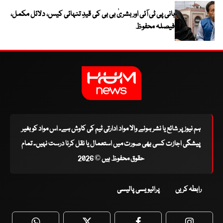
بانی پی ٹی آئی اور بشریٰ بی بی کی قیدِ تنہائی کیس، دلائل مکمل،
فیصلہ محفوظ
ہم نیوز پر شائع یا نشر ہونے والا مواد ادارتی ٹیم کی کاوش ہے۔ اس مواد کو بغیر
پیشگی اجازت کسی بھی صورت میں استعمال یا نقل کرنا درست نہیں۔ تمام
حقوق محفوظ ہیں © 2026
رابطہ کریں
پرائیویسی پالیسی