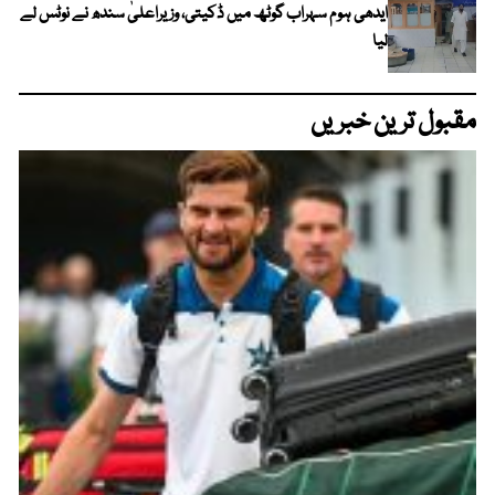
ایدھی ہوم سہراب گوٹھ میں ڈکیتی، وزیراعلیٰ سندھ نے نوٹس لے
لیا
مقبول ترین خبریں