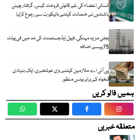
انسانی اعضاء کی غیر قانونی فروخت کیس، گرفتار چینی
باشندوں نے ضمانت کیلئے ہائیکورٹ سے رجوع کرلیا
بجلی مزید مہنگی، فیول ایڈجسٹمنٹ کی مد میں فی یونٹ
75 پیسے اضافہ
پی آئی اے ملازمین کیلئے بڑی خوشخبری، ایک بنیادی
تنخواہ کے برابر بونس منظور
ہمیں فالو کریں
WhatsApp
Twitter
Facebook
Faceboo
متعلقہ خبریں