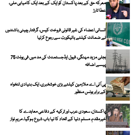
معرکہ حق کے بعد پاکستان کو ایک کے بعد ایک کامیابی ملی،
عطا تارڑ
انسانی اعضاء کی غیر قانونی فروخت کیس، گرفتار چینی باشندوں
نے ضمانت کیلئے ہائیکورٹ سے رجوع کرلیا
بجلی مزید مہنگی، فیول ایڈجسٹمنٹ کی مد میں فی یونٹ 75
پیسے اضافہ
پی آئی اے ملازمین کیلئے بڑی خوشخبری، ایک بنیادی تنخواہ
کے برابر بونس منظور
پاکستان، سعودی عرب اور ترکیہ کے دفاعی معاہدے کا
خیرمقدم، مسلم دنیا کے اتحاد کا نیا باب شروع ہوگیا، مریم نواز