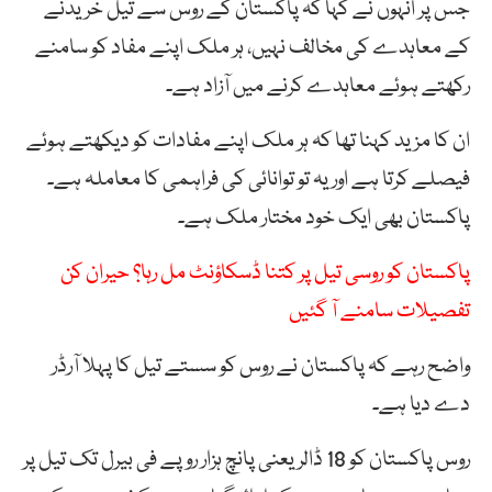
جس پر انہوں نے کہا کہ پاکستان کے روس سے تیل خریدنے
کے معاہدے کی مخالف نہیں، ہر ملک اپنے مفاد کو سامنے
رکھتے ہوئے معاہدے کرنے میں آزاد ہے۔
ان کا مزید کہنا تھا کہ ہر ملک اپنے مفادات کو دیکھتے ہوئے
فیصلے کرتا ہے اور یہ تو توانائی کی فراہمی کا معاملہ ہے۔
پاکستان بھی ایک خود مختار ملک ہے۔
پاکستان کو روسی تیل پر کتنا ڈسکاؤنٹ مل رہا؟ حیران کن
تفصیلات سامنے آ گئیں
واضح رہے کہ پاکستان نے روس کو سستے تیل کا پہلا آرڈر
دے دیا ہے۔
روس پاکستان کو 18 ڈالر یعنی پانچ ہزار روپے فی بیرل تک تیل پر