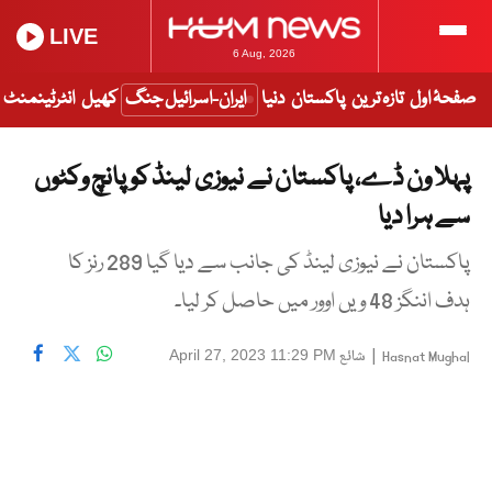
LIVE
6 Aug, 2026
صفحۂ اول
تازہ ترین
پاکستان
دنیا
ایران-اسرائیل جنگ
کھیل
انٹرٹینمنٹ
پہلا ون ڈے، پاکستان نے نیوزی لینڈ کو پانچ وکٹوں
سے ہرا دیا
پاکستان نے نیوزی لینڈ کی جانب سے دیا گیا 289 رنز کا
ہدف اننگز 48 ویں اوور میں حاصل کر لیا۔
|
شائع
April 27, 2023 11:29 PM
Hasnat Mughal