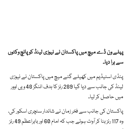
پہلے ون ڈے میچ میں پاکستان نے نیوزی لینڈ کو پانچ وکٹوں
سے ہرا دیا۔
پنڈی اسٹیڈیم میں کھیلے گئے میچ میں پاکستان نے نیوزی
لینڈ کی جانب سے دیا گیا 289 رنز کا ہدف اننگز 48 ویں اوور
میں حاصل کر لیا۔
پاکستان کی جانب سے فخر زمان نے شاندار سنچری اسکور کی،
وہ 117 رنز بنا کر آوٹ ہوئے جب کہ امام 60 اور بابراعظم 49 رنز