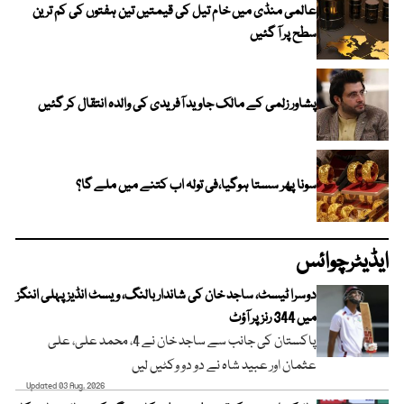
عالمی منڈی میں خام تیل کی قیمتیں تین ہفتوں کی کم ترین
سطح پر آ گئیں
پشاور زلمی کے مالک جاوید آفریدی کی والدہ انتقال کر گئیں
سونا پھر سستا ہوگیا،فی تولہ اب کتنے میں ملے گا؟
ایڈیٹرچوائس
دوسرا ٹیسٹ، ساجد خان کی شاندار بالنگ، ویسٹ انڈیز پہلی اننگز
میں 344 رنز پر آؤٹ
پاکستان کی جانب سے ساجد خان نے 4، محمد علی، علی
عثمان اور عبید شاہ نے دو دو وکٹیں لیں
Updated 03 Aug, 2026