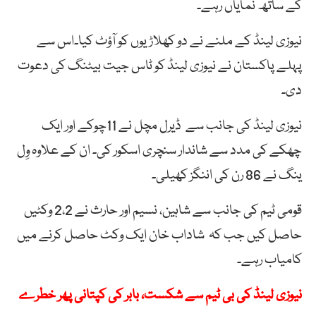
کے ساتھ نمایاں رہے۔
نیوزی لینڈ کے ملنے نے دو کھلاڑیوں کو آؤٹ کیا۔اس سے
پہلے پاکستان نے نیوزی لینڈ کو ٹاس جیت بیٹنگ کی دعوت
دی۔
نیوزی لینڈ کی جانب سے ڈیرل مچل نے 11چوکے اور ایک
چھکے کی مدد سے شاندار سنچری اسکور کی۔ ان کے علاوہ وِل
ینگ نے 86 رن کی اننگز کھیلی۔
قومی ٹیم کی جانب سے شاہین، نسیم اور حارث نے 2،2 وکٹیں
حاصل کیں جب کہ شاداب خان ایک وکٹ حاصل کرنے میں
کامیاب رہے۔
نیوزی لینڈ کی بی ٹیم سے شکست، بابر کی کپتانی پھر خطرے