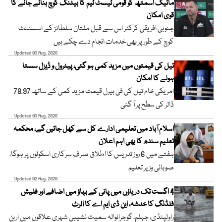
مائیک اسمتھ کو قومی ٹیسٹ ٹیم کا بیٹنگ کوچ بنائے جانے کا
قوی امکان
جنوبی افریقی کرکٹر اس سے قبل ملتان سلطانز کے اسسٹنٹ
کوچ کے طور پر بھی خدمات انجام دے چکے ہیں
Updated 03 Aug, 2026
تیل کی قیمتوں میں مزید کمی ہو گئی، پیٹرول و ڈیزل سستا
ہونے کا امکان
امریکی خام تیل کی فی بیرل قیمت مزید کمی کے ساتھ 78.97
ڈالر کی سطح پر آ گئی
Updated 03 Aug, 2026
اسلام آباد میں تعلیمی ادارے کل سے کھل جائیں گے، محکمہ
تعلیم سندھ کا بھی اہم اعلان
ہفتے میں 6 روز تدریس کا اطلاق صرف سرکاری اسکولوں پر ہوگا،
صوبائی وزیر تعلیم
Updated 02 Aug, 2026
4 اگست تک دریاؤں میں پانی کے بہاؤ میں اضافے اور فلیش
فلڈنگ کا خدشہ، این ڈی ایم اے کا الرٹ
راولپنڈی، جہلم، گوجرانوالہ سمیت نشیبی شہری علاقوں میں اربن