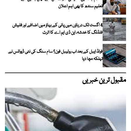
تعلیم سندھ کا بھی اہم اعلان
4 اگست تک دریاؤں میں پانی کے بہاؤ میں اضافے اور فلیش
فلڈنگ کا خدشہ، این ڈی ایم اے کا الرٹ
فولڈ ایبل کے بعد اب رولیبل فون؟ سام سنگ کی نئی ڈیوائس نے
تہلکہ مچا دیا
مقبول ترین خبریں