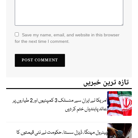
Save my name, email, and website in this browser
for the next time I comment.
تازہ ترین خبریں
امریکا نے ایران سے منسلک 3 کمپنیوں اور 2 طیاروں پر
عائد پابندیاں ختم کر دیں
پیٹرول مہنگا، ڈیزل سستا، حکومت نے نئی قیمتوں کا