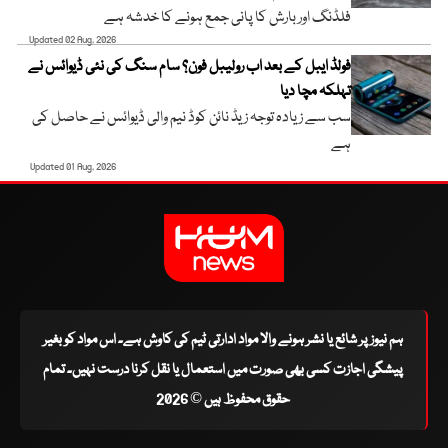
فلڈنگ اور بارش کا پانی جمع ہونے کا خدشہ ہے
Updated 02 Aug, 2026
فولڈ ایبل کے بعد اب رولیبل فون؟ سام سنگ کی نئی ڈیوائس نے
تہلکہ مچا دیا
سب سے زیادہ توجہ زیڈ نائن کوڈ نیم والی ڈیوائس نے حاصل کی
ہے
Updated 01 Aug, 2026
ہم نیوز پر شائع یا نشر ہونے والا مواد ادارتی ٹیم کی کاوش ہے۔ اس مواد کو بغیر
پیشگی اجازت کسی بھی صورت میں استعمال یا نقل کرنا درست نہیں۔ تمام
حقوق محفوظ ہیں © 2026