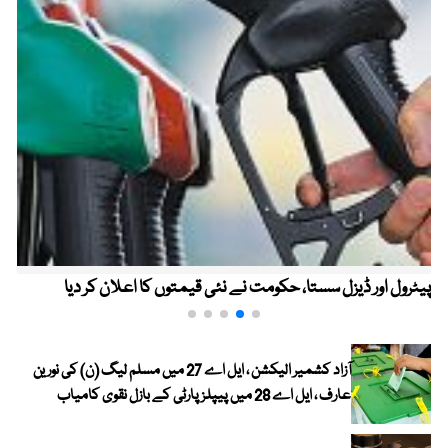
پیٹرول اور ڈیزل سستا، حکومت نے نئی قیمتوں کا اعلان کر دیا
آزاد کشمیر الیکشن ، ایل اے 27 میں مسلم لیگ (ن) کی نورین
عارف ، ایل اے 28 میں پیپلز پارٹی کے بازل نقوی کامیاب