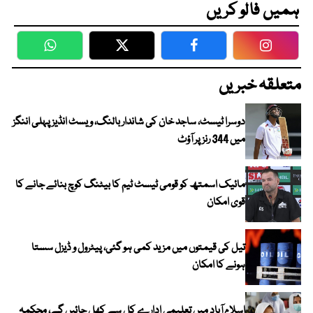
ہمیں فالو کریں
WhatsApp
Twitter
Facebook
Faceboo
متعلقہ خبریں
دوسرا ٹیسٹ، ساجد خان کی شاندار بالنگ، ویسٹ انڈیز پہلی اننگز
میں 344 رنز پر آؤٹ
مائیک اسمتھ کو قومی ٹیسٹ ٹیم کا بیٹنگ کوچ بنائے جانے کا
قوی امکان
تیل کی قیمتوں میں مزید کمی ہو گئی، پیٹرول و ڈیزل سستا
ہونے کا امکان
اسلام آباد میں تعلیمی ادارے کل سے کھل جائیں گے، محکمہ