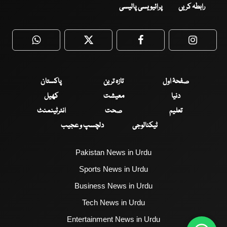
رابطہ کریں
پرائیویسی پالیسی
WhatsApp
Twitter
Facebook
Faceboo
صفحۂ اول
تازہ ترین
پاکستان
دنیا
معیشت
کھیل
تعلیم
صحت
انٹرٹینمنٹ
ٹیکنالوجی
دلچسپ و عجیب
Pakistan News in Urdu
Sports News in Urdu
Business News in Urdu
Tech News in Urdu
Entertainment News in Urdu