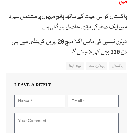
میں
پاکستان کو اس جیت کے ساتھ پانچ میچوں پر مشتمل سیریز
میں ایک صفر کی برتری حاصل ہو گئی ہے۔
دونوں ٹیموں کی مابین اگلا میچ 29 اپریل کو پنڈی میں ہی
دن 330 بجے کھیلا جائے گا۔
پاکستان
پہلا ون ڈے
نیوزی لینڈ
LEAVE A REPLY