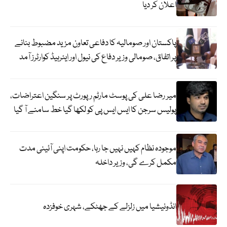
اعلان کر دیا
پاکستان اور صومالیہ کا دفاعی تعاون مزید مضبوط بنانے
پر اتفاق، صومالی وزیر دفاع کی نیول اور ایئرہیڈ کوارٹرز آمد
میر رضا علی کی پوسٹ مارٹم رپورٹ پر سنگین اعتراضات،
پولیس سرجن کا ایس ایس پی کو لکھا گیا خط سامنے آ گیا
موجودہ نظام کہیں نہیں جا رہا، حکومت اپنی آئینی مدت
مکمل کرے گی، وزیر داخلہ
انڈونیشیا میں زلزلے کے جھٹکے، شہری خوفزدہ