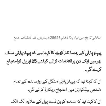
انتخابی تاریخ میں نیا ریکارڈ قائم 28686 امیدواروں کے کاغذات جمع
پیپلز پارٹی کے رہنما نثار کھوڑو کا کہنا ہے کہ پیپلزپارٹی ملک
بھر میں ایک دن پر انتخابات کرانے کیلئے 25 اپریل کواحتجاج
کرے گی۔
ان کا کہنا تھا کہ پیپلزپارٹی منگل کے روز سندھ کے تمام
ضلعی ہیڈکوارٹرز میں احتجاج ریکارڈ کرائے گی۔
ان کاکہنا تھا کہ سندھ کو ون ڈے پول کے علاوہ الگ الگ