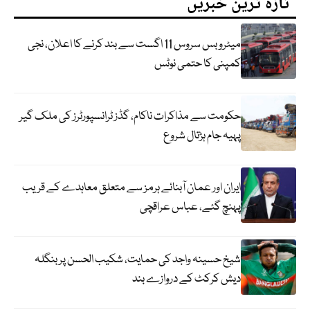
تازہ ترین خبریں
میٹرو بس سروس 11 اگست سے بند کرنے کا اعلان، نجی
کمپنی کا حتمی نوٹس
حکومت سے مذاکرات ناکام، گڈز ٹرانسپورٹرز کی ملک گیر
پہیہ جام ہڑتال شروع
ایران اور عمان آبنائے ہرمز سے متعلق معاہدے کے قریب
پہنچ گئے، عباس عراقچی
شیخ حسینہ واجد کی حمایت، شکیب الحسن پر بنگلہ
دیش کرکٹ کے دروازے بند