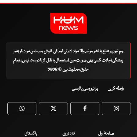
ہم نیوز پر شائع یا نشر ہونے والا مواد ادارتی ٹیم کی کاوش ہے۔ اس مواد کو بغیر
پیشگی اجازت کسی بھی صورت میں استعمال یا نقل کرنا درست نہیں۔ تمام
حقوق محفوظ ہیں © 2026
رابطہ کریں
پرائیویسی پالیسی
WhatsApp
Twitter
Facebook
Faceboo
صفحۂ اول
تازہ ترین
پاکستان