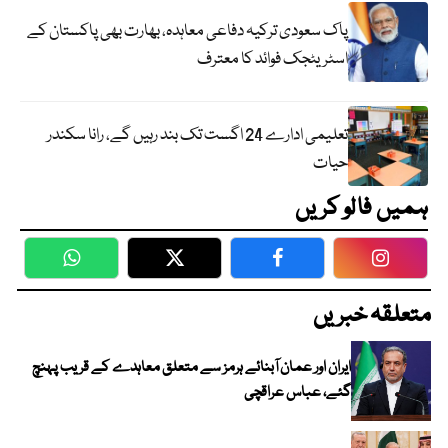
پاک سعودی ترکیہ دفاعی معاہدہ، بھارت بھی پاکستان کے
اسٹریٹجک فوائد کا معترف
تعلیمی ادارے 24 اگست تک بند رہیں گے، رانا سکندر
حیات
ہمیں فالو کریں
WhatsApp
Twitter
Facebook
Faceboo
متعلقہ خبریں
ایران اور عمان آبنائے ہرمز سے متعلق معاہدے کے قریب پہنچ
گئے، عباس عراقچی