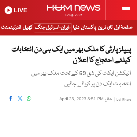
LIVE
8 Aug, 2026
صفحۂ اول
تازہ ترین
پاکستان
دنیا
ایران-اسرائیل جنگ
کھیل
انٹرٹینمنٹ
پیپلز پارٹی کا ملک بھر میں ایک ہی دن انتخابات
کیلئے احتجاج کا اعلان
الیکشن ایکٹ کی شق 69 کے تحت ملک بھر میں
انتخابات ایک دن پر کروائے جائیں
|
شائع
April 23, 2023 3:51 PM
Lal Khan