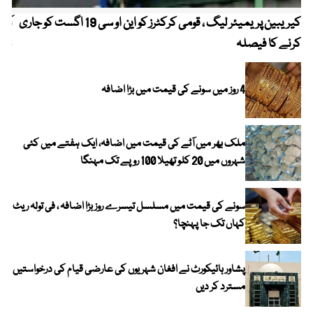
کیریبین پریمیئر لیگ ، قومی کرکٹرز کو این او سی 19 اگست کو جاری
آز
کرنے کا فیصلہ
چھی
4 روز میں سونے کی قیمت میں بڑا اضافہ
ملک بھر میں آٹے کی قیمت میں اضافہ، ایک ہفتے میں کئی
شہروں میں 20 کلو تھیلا 100 روپے تک مہنگا
سونے کی قیمت میں مسلسل تیسرے روز بڑا اضافہ ، فی تولہ ریٹ
کہاں تک جا پہنچا؟
پشاور ہائیکورٹ نے افغان شہریوں کی عارضی قیام کی درخواستیں
مسترد کر دیں