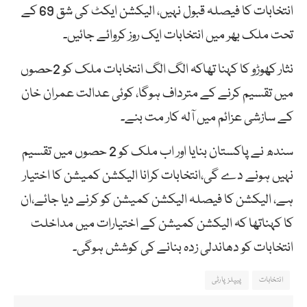
انتخابات کا فیصلہ قبول نہیں، الیکشن ایکٹ کی شق 69 کے
تحت ملک بھر میں انتخابات ایک روز کروائے جائیں۔
نثار کھوڑو کا کہنا تھاکہ الگ الگ انتخابات ملک کو 2حصوں
میں تقسیم کرنے کے مترداف ہوگا، کوئی عدالت عمران خان
کے سازشی عزائم میں آلہ کار مت بنے۔
سندھ نے پاکستان بنایا اور اب ملک کو 2 حصوں میں تقسیم
نہیں ہونے دے گی،انتخابات کرانا الیکشن کمیشن کا اختیار
ہے، الیکشن کا فیصلہ الیکشن کمیشن کو کرنے دیا جائے،ان
کا کہناتھا کہ الیکشن کمیشن کے اختیارات میں مداخلت
انتخابات کو دھاندلی زدہ بنانے کی کوشش ہوگی۔
انتخابات
پیپلز پارٹی