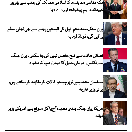
مکہ دفاعی معاہدے کا اسلامی ممالک کی جانب سے بھرپور
خیرمقدم، اہم پیشرفت قرار دے دیا
ایران جنگ جلد ختم ، تیل کی قیمتیں پہلے سے بھی نچلی سطح
پر آئیں گی ، ڈونلڈ ٹرمپ
فضائی طاقت سے فتح حاصل نہیں کی جا سکتی ، ایران جنگ
سے نکلیں ، امریکی جنرل کا صدر ٹرمپ کو مشورہ
مسلمان متحد ہوں تو ہر چیلنج کا ڈٹ کر مقابلہ کر سکتے ہیں،
ایرانی وزیر خارجہ
امریکا ایران جنگ بندی معاہدہ آج یا کل متوقع ہے، امریکی وزیر
خزانہ