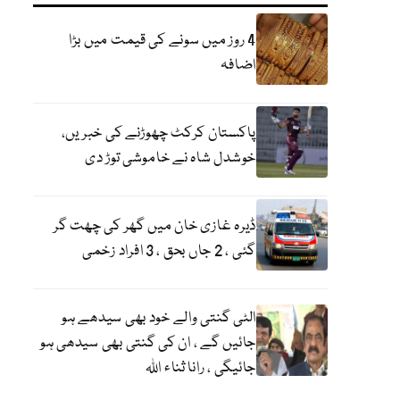
4 روز میں سونے کی قیمت میں بڑا
اضافہ
پاکستان کرکٹ چھوڑنے کی خبریں،
خوشدل شاہ نے خاموشی توڑ دی
ڈیرہ غازی خان میں گھر کی چھت گر
گئی ، 2 جاں بحق ، 3 افراد زخمی
الٹی گنتی والے خود بھی سیدھے ہو
جائیں گے ، ان کی گنتی بھی سیدھی ہو
جائیگی ، رانا ثناء اللہ