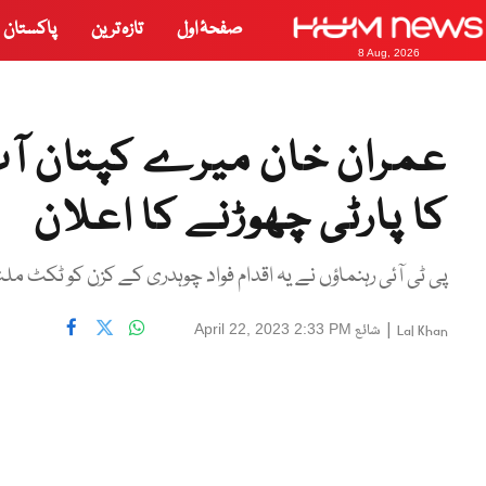
صفحۂ اول
تازہ ترین
پاکستان
8 Aug, 2026
عمران خان میرے کپتان آپ 
کا پارٹی چھوڑنے کا اعلان
پی ٹی آئی رہنماؤں نے یہ اقدام فواد چوہدری کے کزن کو ٹکٹ ملنے
|
شائع
April 22, 2023 2:33 PM
Lal Khan