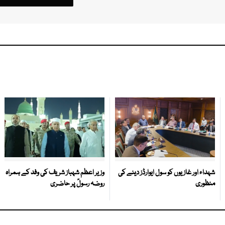
شہداء اور غازیوں کو سول ایوارڈز دینے کی
وزیر اعظم شہباز شریف کی وفد کے ہمراہ
منظوری
روضہ رسولؐ پر حاضری