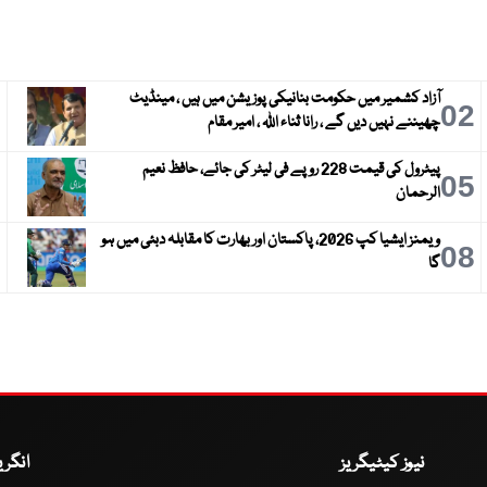
آزاد کشمیر میں حکومت بنانیکی پوزیشن میں ہیں ، مینڈیٹ
3
02
چھیننے نہیں دیں گے ، رانا ثناء اللہ ، امیر مقام
پیٹرول کی قیمت 228 روپے فی لیٹر کی جائے، حافظ نعیم
6
05
الرحمان
ویمنز ایشیا کپ 2026، پاکستان اور بھارت کا مقابلہ دبئی میں ہو
9
08
گا
نیوز کیٹیگریز
انگر