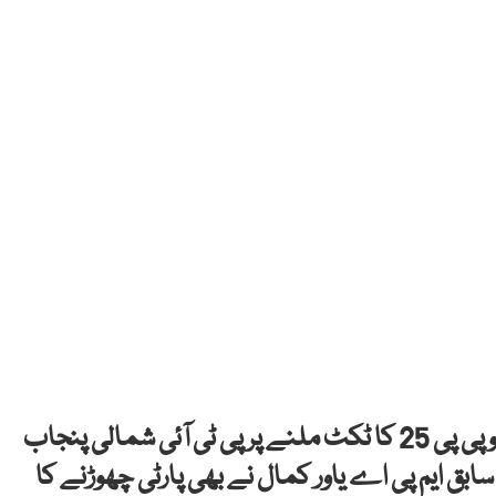
تحریک انصاف کے رہنما فواد چوہدری کے بھائی کو پی پی 25 کا ٹکٹ ملنے پر پی ٹی آئی شمالی پنجاب
ابق ایم پی اے یاور کمال نے بھی پارٹی چھوڑنے کا