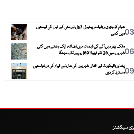
عوام کو جزوی ریلیف، پیٹرول، ڈیزل اور مٹی کے تیل کی قیمتوں
0
میں کمی
ملک بھر میں آٹے کی قیمت میں اضافہ، ایک ہفتے میں کئی
0
شہروں میں 20 کلو تھیلا 100 روپے تک مہنگا
پشاور ہائیکورٹ نے افغان شہریوں کی عارضی قیام کی درخواستیں
0
مسترد کر دیں
یزی سیکشنز