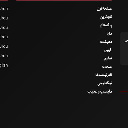
صفحۂ اول
Urdu
تازہ ترین
Urdu
پاکستان
Urdu
دنیا
Urdu
اس
معیشت
Urdu
کھیل
Urdu
تعلیم
lish
صحت
انٹرٹینمنٹ
ٹیکنالوجی
دلچسپ و عجیب