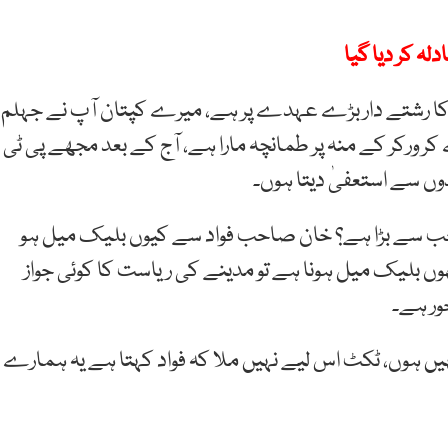
ہ کر دیا گیا
س کا رشتے دار بڑے عہدے پر ہے، میرے کپتان آپ نے جہلم
کر ورکر کے منہ پر طمانچہ مارا ہے، آج کے بعد مجھے پی ٹی
ں سے استعفیٰ دیتا ہوں۔
 صاحب سے بڑا ہے؟ خان صاحب فواد سے کیوں بلیک میل ہو
اتھوں بلیک میل ہونا ہے تو مدینے کی ریاست کا کوئی جواز
خور ہے۔
 نہیں ہوں، ٹکٹ اس لیے نہیں ملا کہ فواد کہتا ہے یہ ہمارے