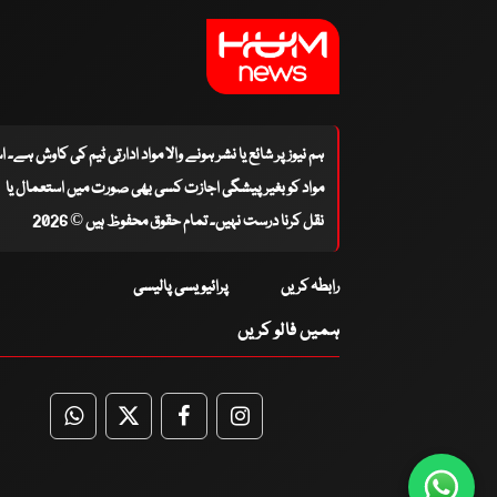
ہم نیوز پر شائع یا نشر ہونے والا مواد ادارتی ٹیم کی کاوش ہے۔ 
مواد کو بغیر پیشگی اجازت کسی بھی صورت میں استعمال یا
نقل کرنا درست نہیں۔ تمام حقوق محفوظ ہیں © 2026
رابطہ کریں
پرائیویسی پالیسی
ہمیں فالو کریں
WhatsApp
Twitter
Facebook
Facebook