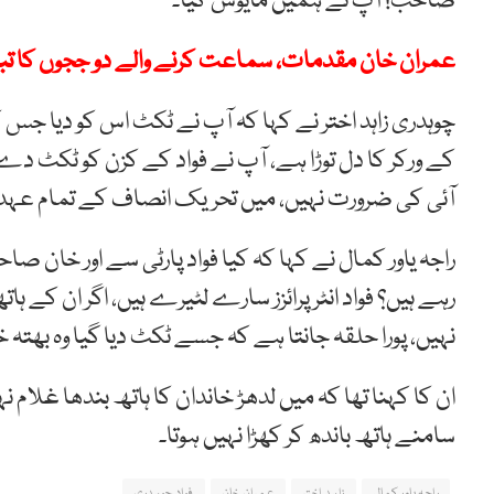
صاحب! آپ نے ہمیں مایوس کیا۔
عمران خان مقدمات، سماعت کرنے والے دو ججوں کا تبادل
چوہدری زاہد اختر نے کہا کہ آپ نے ٹکٹ اس کو دیا ج
کے ورکر کا دل توڑا ہے، آپ نے فواد کے کزن کو ٹکٹ دے 
آئی کی ضرورت نہیں، میں تحریک انصاف کے تمام عہدو
راجہ یاور کمال نے کہا کہ کیا فواد پارٹی سے اور خان
رہے ہیں؟ فواد انٹرپرائزز سارے لٹیرے ہیں، اگر ان کے ہ
نہیں، پورا حلقہ جانتا ہے کہ جسے ٹکٹ دیا گیا وہ بھتہ 
ان کا کہنا تھا کہ میں لدھڑ خاندان کا ہاتھ بندھا غلام
سامنے ہاتھ باندھ کر کھڑا نہیں ہوتا۔
راجہ یاور کمال
زاہد اختر
عمران خان
فواد چوہدری