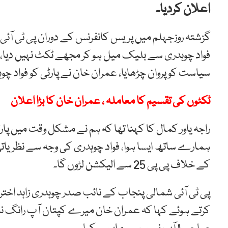
اعلان کردیا۔
گزشتہ روزجہلم میں پریس کانفرنس کے دوران پی ٹی آئی ک
فواد چوہدری سے بلیک میل ہو کر مجھے ٹکٹ نہیں دیا، 
سیاست کو پروان چڑھایا، عمران خان نے پارٹی کو فواد چوہ
ٹکٹوں کی تقسیم کا معاملہ ، عمران خان کا بڑا اعلان
راجہ یاور کمال کا کہنا تھا کہ ہم نے مشکل وقت میں پار
ہمارے ساتھ ایسا ہوا، فواد چوہدری کی وجہ سے نظریاتی
کے خلاف پی پی 25 سے الیکشن لڑوں گا۔
پی ٹی آئی شمالی پنجاب کے نائب صدر چوہدری زاہد اخت