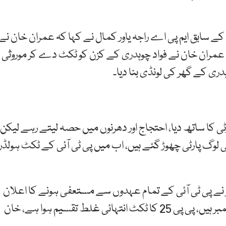
ے سابق ایم پی اے راجہ یاور کمال نے کہا کہ عمران خان نے
عمران خان نے فواد چوہدری کے کزن کو ٹکٹ دے کر موروثی
دری کے گھر کی لونڈی بنا دیا۔
ٹی کا ساتھ دیا، احتجاج اور دھرنوں میں حصہ لیتے رہے لیکن
 لوگ پارٹی چھوڑ گئے ہیں، اب میں پی ٹی آئی کے ٹکٹ ہولڈر
ر نے پی ٹی آئی کے تمام عہدوں سے مستعفی ہونے کا اعلان
کرتے ہوئے کہا کہ عمران خان میرے کپتان آپ رانگ نمبر ہیں، پی پی 25 کا ٹکٹ انتہائی غلط تقسیم ہوا ہے، خان