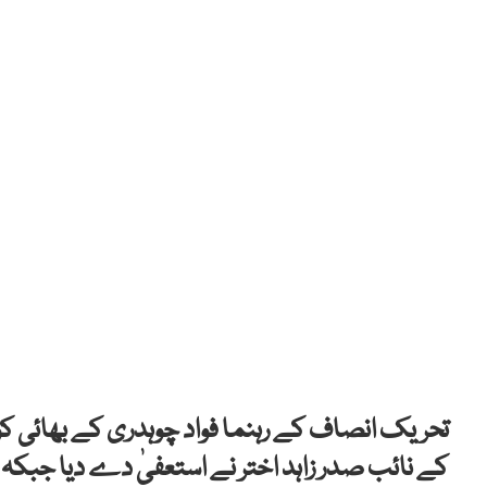
کے نائب صدر زاہد اختر نے استعفیٰ دے دیا جبکہ س