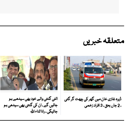
متعلقہ خبریں
الٹی گنتی والے خود بھی سیدھے ہو
ڈیرہ غازی خان میں گھر کی چھت گر گئی
جائیں گے ، ان کی گنتی بھی سیدھی ہو
، 2 جاں بحق ، 3 افراد زخمی
جائیگی ، رانا ثناء اللہ