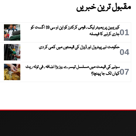
مقبول ترین خبریں
کیریبین پریمیئر لیگ ، قومی کرکٹرز کو این او سی 19 اگست کو
01
جاری کرنے کا فیصلہ
حکومت نے پیٹرول اور ڈیزل کی قیمتوں میں کمی کر دی
04
سونے کی قیمت میں مسلسل تیسرے روز بڑا اضافہ ، فی تولہ ریٹ
07
کہاں تک جا پہنچا؟