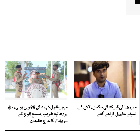
میر رضا کی قبر کشائی مکمل ، لاش کے
میجر طفیل شہید کی 68 ویں برسی ، مزار
نمونے حاصل کر لئے گئے
پر دعائیہ تقریب ، مسلح افواج کے
سربراہان کا خراج عقیدت