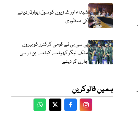
شہداء اور غازیوں کو سول ایوارڈز دینے
کی منظوری
پی سی بی نے قومی کرکٹرز کو بیرون
ملک لیگز کھیلنے کیلئے این او سی
جاری کر دیئے
ہمیں فالو کریں
WhatsApp
Twitter
Facebook
Facebook