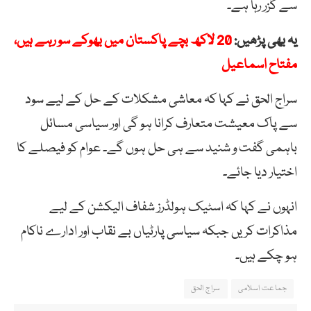
سے گزر رہا ہے۔
یہ بھی پڑھیں:
20 لاکھ بچے پاکستان میں بھوکے سو رہے ہیں،
مفتاح اسماعیل
سراج الحق نے کہا کہ معاشی مشکلات کے حل کے لیے سود
سے پاک معیشت متعارف کرانا ہو گی اور سیاسی مسائل
باہمی گفت و شنید سے ہی حل ہوں گے۔ عوام کو فیصلے کا
اختیار دیا جائے۔
انہوں نے کہا کہ اسٹیک ہولڈرز شفاف الیکشن کے لیے
مذاکرات کریں جبکہ سیاسی پارٹیاں بے نقاب اور ادارے ناکام
ہو چکے ہیں۔
جماعت اسلامی
سراج الحق