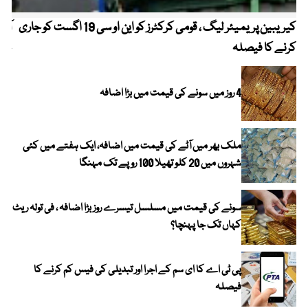
کیریبین پریمیئر لیگ ، قومی کرکٹرز کو این او سی 19 اگست کو جاری
آز
کرنے کا فیصلہ
چھی
4 روز میں سونے کی قیمت میں بڑا اضافہ
ملک بھر میں آٹے کی قیمت میں اضافہ، ایک ہفتے میں کئی
شہروں میں 20 کلو تھیلا 100 روپے تک مہنگا
سونے کی قیمت میں مسلسل تیسرے روز بڑا اضافہ ، فی تولہ ریٹ
کہاں تک جا پہنچا؟
پی ٹی اے کا ای سم کے اجرا اور تبدیلی کی فیس کم کرنے کا
فیصلہ