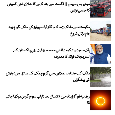
میٹرو بس سروس 11 اگست سے بند کرنے کا اعلان، نجی کمپنی
کا حتمی نوٹس
حکومت سے مذاکرات ناکام، گڈز ٹرانسپورٹرز کی ملک گیر پہیہ
جام ہڑتال شروع
پاک سعودی ترکیہ دفاعی معاہدہ، بھارت بھی پاکستان کے
اسٹریٹجک فوائد کا معترف
ملک کے مختلف علاقوں میں گرج چمک کے ساتھ مزید بارش
کی پیشگوئی
برطانیہ اور آئرلینڈ میں 27 سال بعد نایاب سورج گرہن دیکھا جائے
گا