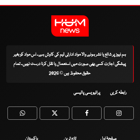
ہم نیوز پر شائع یا نشر ہونے والا مواد ادارتی ٹیم کی کاوش ہے۔ اس مواد کو بغیر
پیشگی اجازت کسی بھی صورت میں استعمال یا نقل کرنا درست نہیں۔ تمام
حقوق محفوظ ہیں © 2026
رابطہ کریں
پرائیویسی پالیسی
WhatsApp
Twitter
Facebook
Faceboo
صفحۂ اول
تازہ ترین
پاکستان