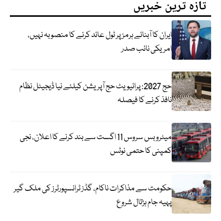
تازہ ترین خبریں
ایران کا آبنائے ہرمز پر ٹول عائد کرنے کا منصوبہ نہیں،
امریکی نائب صدر
حج 2027: پرائیویٹ حج آپریشن کیلئے نیا ڈیجیٹل نظام
نافذ کرنے کا فیصلہ
میٹرو بس سروس 11 اگست سے بند کرنے کا اعلان، نجی
کمپنی کا حتمی نوٹس
حکومت سے مذاکرات ناکام، گڈز ٹرانسپورٹرز کی ملک گیر
پہیہ جام ہڑتال شروع