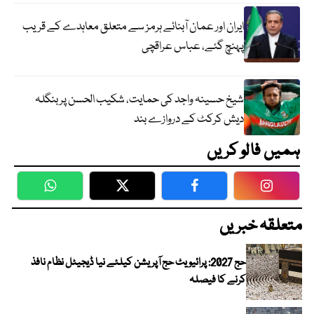
ایران اور عمان آبنائے ہرمز سے متعلق معاہدے کے قریب
پہنچ گئے، عباس عراقچی
شیخ حسینہ واجد کی حمایت، شکیب الحسن پر بنگلہ
دیش کرکٹ کے دروازے بند
ہمیں فالو کریں
WhatsApp
Twitter
Facebook
Faceboo
متعلقہ خبریں
حج 2027: پرائیویٹ حج آپریشن کیلئے نیا ڈیجیٹل نظام نافذ
کرنے کا فیصلہ