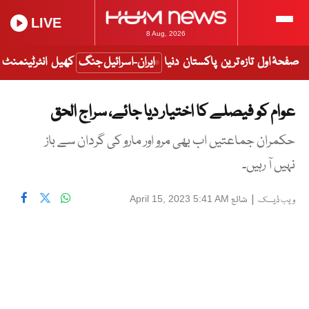
LIVE
8 Aug, 2026
صفحۂ اول
تازہ ترین
پاکستان
دنیا
ایران-اسرائیل جنگ
کھیل
انٹرٹینمنٹ
عوام کو فیصلے کا اختیار دیا جائے، سراج الحق
حکمران جماعتیں اب بھی مرو اور مارو کی گردان سے باز
نہیں آ رہیں۔
|
شائع
April 15, 2023 5:41 AM
ویب ڈیسک