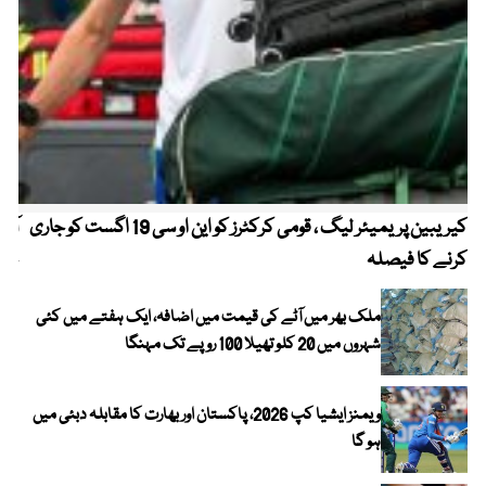
کیریبین پریمیئر لیگ ، قومی کرکٹرز کو این او سی 19 اگست کو جاری
آز
کرنے کا فیصلہ
چھی
ملک بھر میں آٹے کی قیمت میں اضافہ، ایک ہفتے میں کئی
شہروں میں 20 کلو تھیلا 100 روپے تک مہنگا
ویمنز ایشیا کپ 2026، پاکستان اور بھارت کا مقابلہ دبئی میں
ہو گا