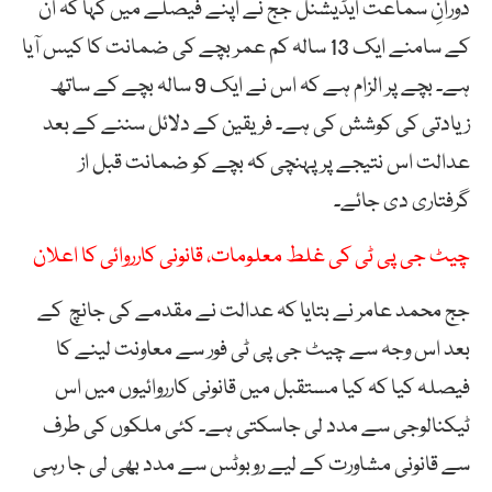
دورانِ سماعت ایڈیشنل جج نے اپنے فیصلے میں کہا کہ اُن
کے سامنے ایک 13 سالہ کم عمر بچے کی ضمانت کا کیس آیا
ہے۔ بچے پر الزام ہے کہ اس نے ایک 9 سالہ بچے کے ساتھ
زیادتی کی کوشش کی ہے۔ فریقین کے دلائل سننے کے بعد
عدالت اس نتیجے پر پہنچی کہ بچے کو ضمانت قبل از
گرفتاری دی جائے۔
چیٹ جی پی ٹی کی غلط معلومات، قانونی کارروائی کا اعلان
جج محمد عامر نے بتایا کہ عدالت نے مقدمے کی جانچ کے
بعد اس وجہ سے چیٹ جی پی ٹی فور سے معاونت لینے کا
فیصلہ کیا کہ کیا مستقبل میں قانونی کارروائیوں میں اس
ٹیکنالوجی سے مدد لی جاسکتی ہے۔ کئی ملکوں کی طرف
سے قانونی مشاورت کے لیے روبوٹس سے مدد بھی لی جا رہی