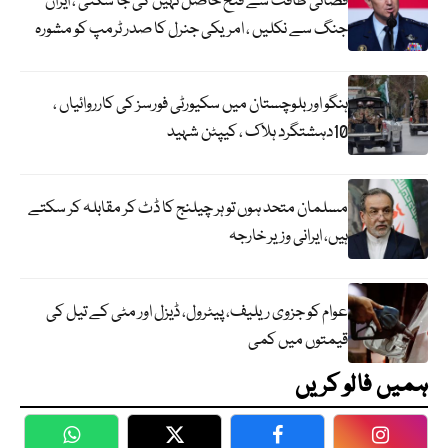
فضائی طاقت سے فتح حاصل نہیں کی جا سکتی ، ایران
جنگ سے نکلیں ، امریکی جنرل کا صدر ٹرمپ کو مشورہ
ہنگو اور بلوچستان میں سکیورٹی فورسز کی کارروائیاں ،
10دہشتگرد ہلاک ، کیپٹن شہید
مسلمان متحد ہوں تو ہر چیلنج کا ڈٹ کر مقابلہ کر سکتے
ہیں، ایرانی وزیر خارجہ
عوام کو جزوی ریلیف، پیٹرول، ڈیزل اور مٹی کے تیل کی
قیمتوں میں کمی
ہمیں فالو کریں