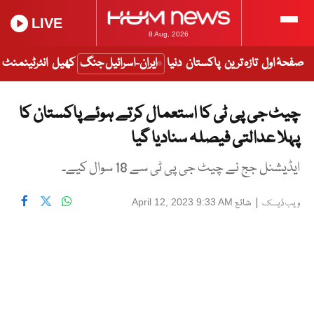
LIVE
8 Aug, 2026
صفحۂ اول
تازہ ترین
پاکستان
دنیا
ایران-اسرائیل جنگ
کھیل
انٹرٹینمنٹ
چیٹ جی پی ٹی کا استعمال کرتے ہوئے پاکستان کا
پہلا عدالتی فیصلہ سنادیا گیا
ایڈیشنل جج نے چیٹ جی پی ٹی سے 18 سوال کیے۔
|
شائع
April 12, 2023 9:33 AM
ویب ڈیسک