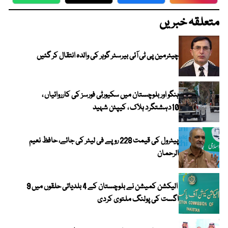
WhatsApp
Twitter
Facebook
Faceboo
متعلقہ خبریں
چیئرمین پی ٹی آئی بیرسٹر گوہر کی والدہ انتقال کر گئیں
ہنگو اور بلوچستان میں سکیورٹی فورسز کی کارروائیاں ،
10دہشتگرد ہلاک ، کیپٹن شہید
پیٹرول کی قیمت 228 روپے فی لیٹر کی جائے، حافظ نعیم
الرحمان
الیکشن کمیشن نے بلوچستان کے 4 بلدیاتی حلقوں میں 9
اگست کی پولنگ ملتوی کردی