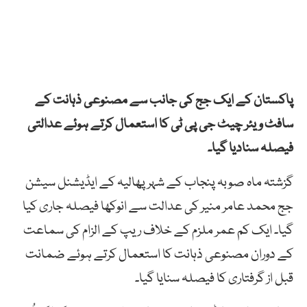
پاکستان کے ایک جج کی جانب سے مصنوعی ذہانت کے
سافٹ ویئر چیٹ جی پی ٹی کا استعمال کرتے ہوئے عدالتی
فیصلہ سنادیا گیا۔
گزشتہ ماہ صوبہ پنجاب کے شہر پھالیہ کے ایڈیشنل سیشن
جج محمد عامر منیر کی عدالت سے انوکھا فیصلہ جاری کیا
گیا۔ ایک کم عمر ملزم کے خلاف ریپ کے الزام کی سماعت
کے دوران مصنوعی ذہانت کا استعمال کرتے ہوئے ضمانت
قبل از گرفتاری کا فیصلہ سنایا گیا۔