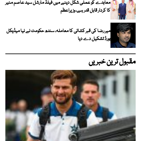
معاہدے کو عملی شکل دینے میں فیلڈ مارشل سید عاصم منیر
کا کردار قابل قدر ہے، وزیراعظم
میر رضا کی قبر کشائی کا معاملہ، سندھ حکومت نے نیا میڈیکل
بورڈ تشکیل دے دیا
مقبول ترین خبریں