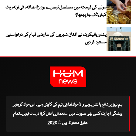
سونے کی قیمت میں مسلسل تیسرے روز بڑا اضافہ ، فی تولہ ریٹ
کہاں تک جا پہنچا؟
پشاور ہائیکورٹ نے افغان شہریوں کی عارضی قیام کی درخواستیں
مسترد کر دیں
ہم نیوز پر شائع یا نشر ہونے والا مواد ادارتی ٹیم کی کاوش ہے۔ اس مواد کو بغیر
پیشگی اجازت کسی بھی صورت میں استعمال یا نقل کرنا درست نہیں۔ تمام
حقوق محفوظ ہیں © 2026