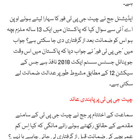
ہے۔
ایڈیشنل جج نے چیٹ جی پی ٹی فور کا سہارا لیتے ہوئے اوپن
اے آئی سے سوال کیا کہ پاکستان میں ایک 13 سالہ ملزم بچہ
ہو اس کو ضمانت بعد از گرفتاری دی جا سکتی ہے؟ جواب
میں ’جی پی ٹی فور‘ نے جواب دیا کہ پاکستان میں اس وقت
جوینائل جسٹس سسٹم ایکٹ 2018 نافذ ہے جس کے
سیکشن 12 کے مطابق مشروط طور پر عدالت ضمانت لے
سکتی ہے۔
چیٹ جی پی ٹی پر پابندی عائد
سماعت کے اختتام پر جج نے چیٹ جی پی ٹی کے سامنے
مقدمے کے حقائق رکھتے ہوئے رائے مانگی کہ کیا اِس کم
عمر بچے کی ضمانت قبل از گرفتاری لی جانی چاہیے یا نہیں؟