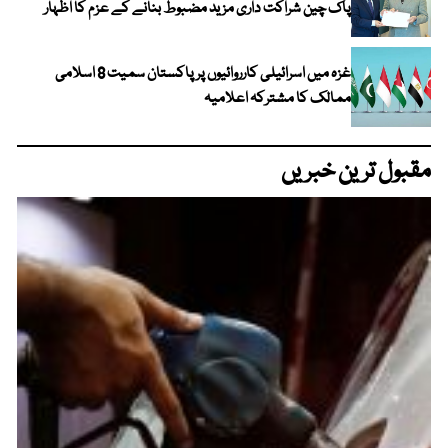
پاک چین شراکت داری مزید مضبوط بنانے کے عزم کا اظہار
غزہ میں اسرائیلی کارروائیوں پر پاکستان سمیت 8 اسلامی
ممالک کا مشترکہ اعلامیہ
مقبول ترین خبریں