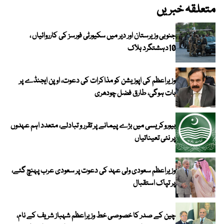
متعلقہ خبریں
جنوبی وزیرستان اور دیر میں سکیورٹی فورسز کی کارروائیاں ،
10دہشتگرد ہلاک
وزیراعظم کی اپوزیشن کو مذاکرات کی دعوت، اوپن ایجنڈے پر
بات ہوگی، طارق فضل چودھری
بیوروکریسی میں بڑے پیمانے پر تقرر و تبادلے، متعدد اہم عہدوں
پر نئی تعیناتیاں
وزیراعظم سعودی ولی عہد کی دعوت پر سعودی عرب پہنچ گئے،
پر تپاک استقبال
چین کے صدر کا خصوصی خط وزیراعظم شہباز شریف کے نام،