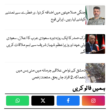
جنگی صلاحیتوں میں اضافہ کر دیا ، ہر خطرے سے نمٹنے
کیلئے تیار ہیں ، ایرانی فوج
ترک صدر کا ایک روزہ دورہ سعودی عرب کا اعلان، سعودی
ولی عہد اور وزیراعظم شہباز شریف سے اہم ملاقات کریں
گے
دمشق کے نواحی علاقے جرمانہ میں منی بس میں
دھماکہ، 2 افراد جاں بحق، متعدد زخمی
ہمیں فالو کریں
WhatsApp
Twitter
Facebook
Faceboo