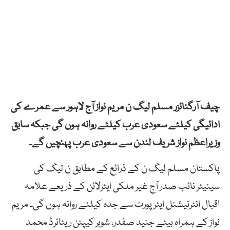
چیف آرگنائزر مسلم لیگ ن مریم نواز آج لاہور سے عمرے کی
ادائیگی کیلئے سعودی عرب کیلئے روانہ ہوں گی جبکہ سابق
وزیراعظم نواز شریف لندن سے سعودی عرب پہنچیں گے۔
پاکستان مسلم لیگ ن کے ذرائع کے مطابق ن لیگ کی
سینیئر نائب صدر آج غیر ملکی ایئرلائن کے ذریعے علامہ
اقبال انٹرنیشنل ایئرپورٹ سے جدہ کیلئے روانہ ہوں گی۔ مریم
نواز کے ہمراہ بیٹے جنید صفدر، شوہر کیپٹن ریٹائرڈ محمد