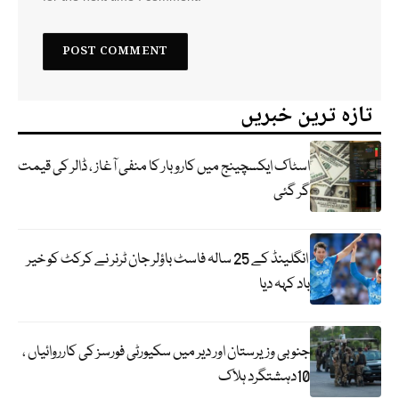
تازہ ترین خبریں
اسٹاک ایکسچینج میں کاروبار کا منفی آغاز ، ڈالر کی قیمت
گر گئی
انگلینڈ کے 25 سالہ فاسٹ باؤلر جان ٹرنر نے کرکٹ کو خیر
باد کہہ دیا
جنوبی وزیرستان اور دیر میں سکیورٹی فورسز کی کارروائیاں ،
10دہشتگرد ہلاک