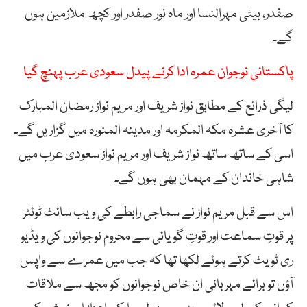
صفدر، بیٹی مہرالنسا اور ماہ نور صفدر اور کچھ ملازمین ہوں
گے۔
پاکستانی نوجوان عمرہ ادا کرنے پیدل سعودی عرب پہنچ گیا
لیگی ذرائع کے مطابق نواز شریف اور مریم نواز رمضان المبارک
کا آخری عشرہ مکہ المکرمہ اور مدینہ المنورہ میں گزاریں گے۔
اسی کے ساتھ ساتھ نواز شریف اور مریم نواز سعودی عرب میں
شاہی خاندان کے مہمان بھی ہوں گے۔
اس سے قبل مریم نواز نے سماجی رابطے کی ویب سائٹ ٹوئٹر
پر قوتِ سماعت اور قوتِ گویائی سے محروم نوجوانوں کی ویڈیو
ری ٹویٹ کرتے ہوئے لکھا تھا کہ جب میں عمرے سے واپس
آؤں تو برائے مہربانی ان خاص نوجوانوں کو مجھ سے ملاقات