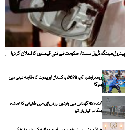
پیٹرول مہنگا، ڈیزل سستا، حکومت نے نئی قیمتوں کا اعلان کر دیا
پنج
ویمنز ایشیا کپ 2026، پاکستان اور بھارت کا مقابلہ دبئی میں
ہو گا
آئندہ 48 گھنٹوں میں بارشوں اور دریاؤں میں طغیانی کا خدشہ،
ہنگامی تیاریاں تیز
فیلڈ مارشل سید عاصم منیر اور صومالیہ کے وزیر دفاع کی