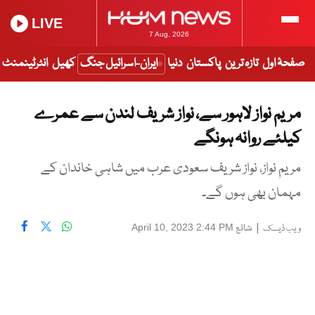
LIVE
7 Aug, 2026
صفحۂ اول
تازہ ترین
پاکستان
دنیا
ایران-اسرائیل جنگ
کھیل
انٹرٹینمنٹ
مریم نواز لاہور سے، نواز شریف لندن سے عمرے
کیلئے روانہ ہونگے
مریم نواز، نواز شریف سعودی عرب میں شاہی خاندان کے
مہمان بھی ہوں گے۔
|
شائع
April 10, 2023 2:44 PM
ویب ڈیسک