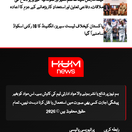
ملاقات، دفاعی تعاون اور استعدادِ کار بڑھانے کے عزم کا اعادہ
پاکستان کیخلاف ٹیسٹ سیریز ، انگلینڈ کا 16 رکنی اسکواڈ
سامنے آ گیا
ہم نیوز پر شائع یا نشر ہونے والا مواد ادارتی ٹیم کی کاوش ہے۔ اس مواد کو بغیر
پیشگی اجازت کسی بھی صورت میں استعمال یا نقل کرنا درست نہیں۔ تمام
حقوق محفوظ ہیں © 2026
رابطہ کریں
پرائیویسی پالیسی