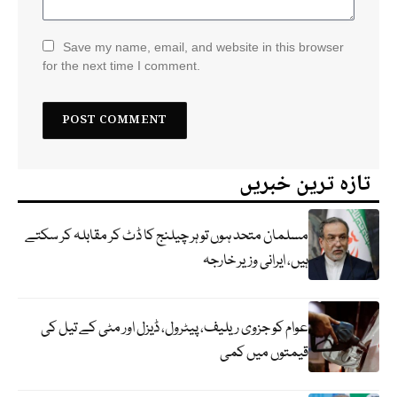
Save my name, email, and website in this browser
for the next time I comment.
تازہ ترین خبریں
مسلمان متحد ہوں تو ہر چیلنج کا ڈٹ کر مقابلہ کر سکتے
ہیں، ایرانی وزیر خارجہ
عوام کو جزوی ریلیف، پیٹرول، ڈیزل اور مٹی کے تیل کی
قیمتوں میں کمی