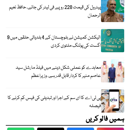
پیٹرول کی قیمت 228 روپے فی لیٹر کی جائے، حافظ نعیم
الرحمان
الیکشن کمیشن نے بلوچستان کے 4 بلدیاتی حلقوں میں 9
اگست کی پولنگ ملتوی کردی
معاہدے کو عملی شکل دینے میں فیلڈ مارشل سید
عاصم منیر کا کردار قابل قدر ہے، وزیراعظم
پی ٹی اے کا ای سم کے اجرا اور تبدیلی کی فیس کم کرنے کا
فیصلہ
ہمیں فالو کریں