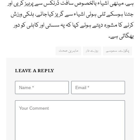
ہے، میٹھی اشیاء بالخصوص سافٹ ڈرنکس سے پرہیز کریں اور
جتنا ہوسکے تلی ہوئی اشیاء سے گریز کیاجائے، ہلکی ورزش
کرنے کا مشورہ دیتے ہوئے کہا کہ یہ سستی اور کاہلی کو دور
بھگاتی ہے۔
پکوڑے، سموسے
روزے دار
ماہرین صحت
LEAVE A REPLY