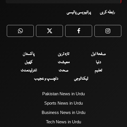
رابطہ کریں
پرائیویسی پالیسی
WhatsApp
Twitter
Facebook
Faceboo
صفحۂ اول
تازہ ترین
پاکستان
دنیا
معیشت
کھیل
تعلیم
صحت
انٹرٹینمنٹ
ٹیکنالوجی
دلچسپ و عجیب
Pakistan News in Urdu
Sports News in Urdu
Business News in Urdu
Tech News in Urdu