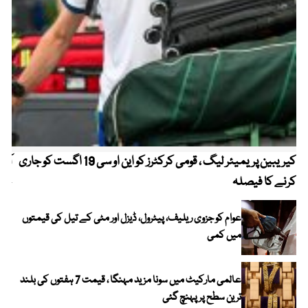
کیریبین پریمیئر لیگ ، قومی کرکٹرز کو این او سی 19 اگست کو جاری
آز
کرنے کا فیصلہ
چھی
عوام کو جزوی ریلیف، پیٹرول، ڈیزل اور مٹی کے تیل کی قیمتوں
میں کمی
عالمی مارکیٹ میں سونا مزید مہنگا ، قیمت 7 ہفتوں کی بلند
ترین سطح پر پہنچ گئی