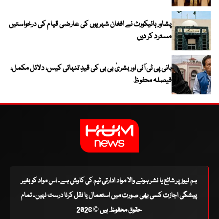
پشاور ہائیکورٹ نے افغان شہریوں کی عارضی قیام کی درخواستیں
مسترد کر دیں
بانی پی ٹی آئی اور بشریٰ بی بی کی قیدِ تنہائی کیس، دلائل مکمل،
فیصلہ محفوظ
ہم نیوز پر شائع یا نشر ہونے والا مواد ادارتی ٹیم کی کاوش ہے۔ اس مواد کو بغیر
پیشگی اجازت کسی بھی صورت میں استعمال یا نقل کرنا درست نہیں۔ تمام
حقوق محفوظ ہیں © 2026