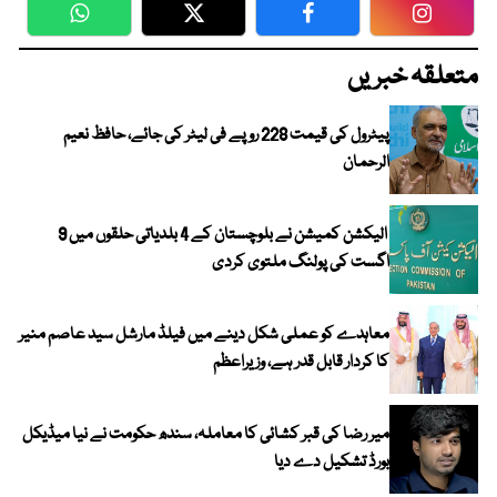
WhatsApp
Twitter
Facebook
Faceboo
متعلقہ خبریں
پیٹرول کی قیمت 228 روپے فی لیٹر کی جائے، حافظ نعیم
الرحمان
الیکشن کمیشن نے بلوچستان کے 4 بلدیاتی حلقوں میں 9
اگست کی پولنگ ملتوی کردی
معاہدے کو عملی شکل دینے میں فیلڈ مارشل سید عاصم منیر
کا کردار قابل قدر ہے، وزیراعظم
میر رضا کی قبر کشائی کا معاملہ، سندھ حکومت نے نیا میڈیکل
بورڈ تشکیل دے دیا