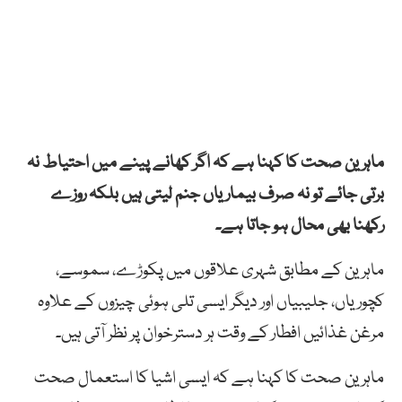
ماہرین صحت کا کہنا ہے کہ اگر کھانے پینے میں احتیاط نہ
برتی جائے تو نہ صرف بیماریاں جنم لیتی ہیں بلکہ روزے
رکھنا بھی محال ہو جاتا ہے۔
ماہرین کے مطابق شہری علاقوں میں پکوڑے، سموسے،
کچوریاں، جلیبیاں اور دیگر ایسی تلی ہوئی چیزوں کے علاوہ
مرغن غذائیں افطار کے وقت ہر دسترخوان پر نظر آتی ہیں۔
ماہرین صحت کا کہنا ہے کہ ایسی اشیا کا استعمال صحت