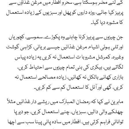
کے لئے مضر ہوسکتا ہے، سحر و افطار میں مرغن غذاؤں سے
پرہیز کیا جائے، روزہ داروں کو پھل اور سبزیوں کے زیادہ استعمال
کا مشورہ دیا گیا۔
جن چیزوں سے پرہیز کرنا چاہئے وہ پکوڑے، سموسے، کچوریاں
اور تلی ہوئی اشیاء، مرغن غذائیں جیسے بریانی، کڑاہی گوشت
وغیرہ، کمرشل مشروبا ت استعمال نہ کریں یہ زیادہ پیاس
لگاتے ہیں، بیکری کی بنی تمام چیزوں سے احتیاط کریں،
بازاری کھانے بالکل نہ کھائیں، زیادہ مصالحے استعمال نہ
کریں، گھی اور آئل کا استعمال کم سے کم کریں۔
ماہرین نے کہا کہ رمضان المبارک میں ریشے دار غذائیں مثلاً
چھلکے والی دالیں، سبزیاں، چنے استعمال کریں، جو دیرپا
توانائی فراہم کرتی ہیں، افطار میں سادہ پانی پینا سب سے اچھا