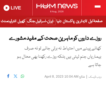
LIVE
8 Aug, 2026
صفحۂ اول
تازہ ترین
پاکستان
دنیا
ایران-اسرائیل جنگ
کھیل
انٹرٹینمنٹ
روزے داروں کو ماہرین صحت کے مفید مشورے
کھانے پینے میں احتیاط نہ برتی جائے تو نہ صرف
بیماریاں جنم لیتی ہیں بلکہ روزے رکھنا بھی محال ہو
جاتا ہے
|
شائع
April 8, 2023 10:04 AM
ویب ڈیسک